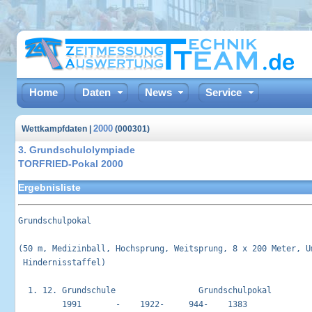
Home
Daten
News
Service
2000
Wettkampfdaten |
(000301)
3. Grundschulolympiade
TORFRIED-Pokal 2000
Ergebnisliste
Grundschulpokal                                             
(50 m, Medizinball, Hochsprung, Weitsprung, 8 x 200 Meter, Um
 Hindernisstaffel)

  1. 12. Grundschule                 Grundschulpokal         
         1991       -    1922-     944-    1383       
