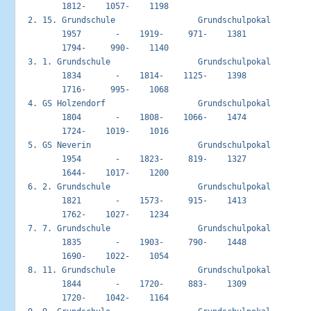
         1812-    1057-    1198

  2. 15. Grundschule                 Grundschulpokal         
         1957       -    1919-     971-    1381       

         1794-     990-    1140

  3. 1. Grundschule                  Grundschulpokal         
         1834       -    1814-    1125-    1398       

         1716-     995-    1068

  4. GS Holzendorf                   Grundschulpokal         
         1804       -    1808-    1066-    1474       

         1724-    1019-    1016

  5. GS Neverin                      Grundschulpokal         
         1954       -    1823-     819-    1327       

         1644-    1017-    1200

  6. 2. Grundschule                  Grundschulpokal         
         1821       -    1573-     915-    1413       

         1762-    1027-    1234

  7. 7. Grundschule                  Grundschulpokal         
         1835       -    1903-     790-    1448       

         1690-    1022-    1054

  8. 11. Grundschule                 Grundschulpokal         
         1844       -    1720-     883-    1309       

         1720-    1042-    1164
