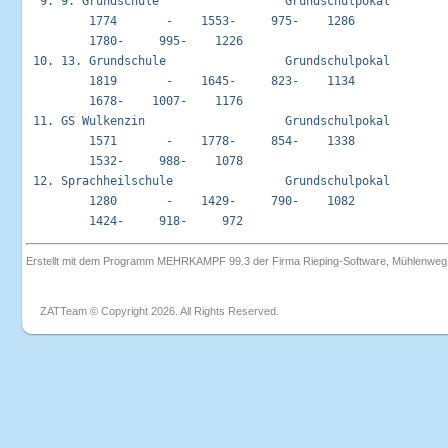
  9. 9. Grundschule                  Grundschulpokal         
         1774       -    1553-     975-    1286       

         1780-     995-    1226

 10. 13. Grundschule                 Grundschulpokal         
         1819       -    1645-     823-    1134       

         1678-    1007-    1176

 11. GS Wulkenzin                    Grundschulpokal         
         1571       -    1778-     854-    1338       

         1532-     988-    1078

 12. Sprachheilschule                Grundschulpokal         
         1280       -    1429-     790-    1082       

Erstellt mit dem Programm MEHRKAMPF 99.3 der Firma Rieping-Software, Mühlenwe
ZATTeam © Copyright 2026. All Rights Reserved.