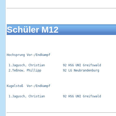
Schüler M12
Hochsprung Vor-/Endkampf                                     
 1.Jagusch, Christian          92 HSG UNI Greifswald         
 2.Teßnow, Phillipp            92 LG Neubrandenburg          
Kugelstoß  Vor-/Endkampf                                     
 1.Jagusch, Christian          92 HSG UNI Greifswald         