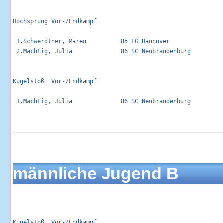
Hochsprung Vor-/Endkampf                                     
 1.Schwerdtner, Maren          85 LG Hannover                
 2.Mächtig, Julia              86 SC Neubrandenburg          
Kugelstoß  Vor-/Endkampf                                     
 1.Mächtig, Julia              86 SC Neubrandenburg          
männliche Jugend B
Kugelstoß  Vor-/Endkampf                                     