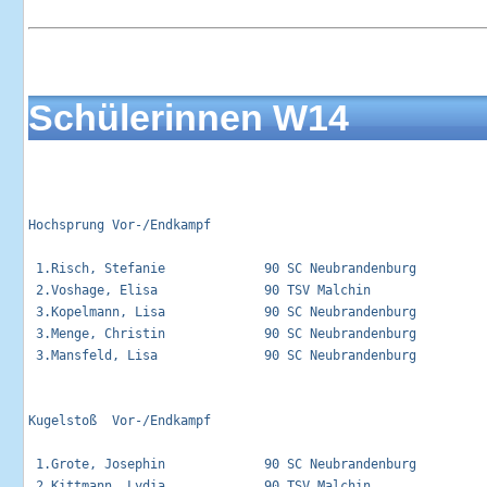
Schülerinnen W14
Hochsprung Vor-/Endkampf                                     
 1.Risch, Stefanie             90 SC Neubrandenburg          
 2.Voshage, Elisa              90 TSV Malchin                
 3.Kopelmann, Lisa             90 SC Neubrandenburg          
 3.Menge, Christin             90 SC Neubrandenburg          
 3.Mansfeld, Lisa              90 SC Neubrandenburg          
Kugelstoß  Vor-/Endkampf                                     
 1.Grote, Josephin             90 SC Neubrandenburg          
 2.Kittmann, Lydia             90 TSV Malchin                