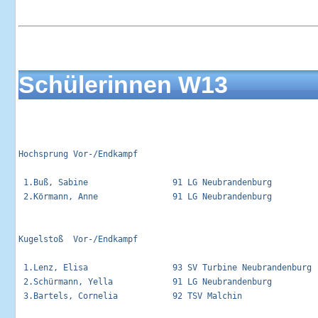
Schülerinnen W13
Hochsprung Vor-/Endkampf                                     
 1.Buß, Sabine                 91 LG Neubrandenburg          
 2.Körmann, Anne               91 LG Neubrandenburg          
Kugelstoß  Vor-/Endkampf                                     
 1.Lenz, Elisa                 93 SV Turbine Neubrandenburg  
 2.Schürmann, Yella            91 LG Neubrandenburg          
 3.Bartels, Cornelia           92 TSV Malchin                