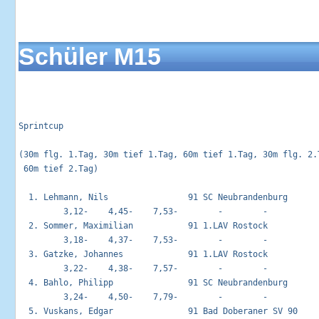
Schüler M15
Sprintcup                                                   
(30m flg. 1.Tag, 30m tief 1.Tag, 60m tief 1.Tag, 30m flg. 2.T
 60m tief 2.Tag)

  1. Lehmann, Nils                91 SC Neubrandenburg       
         3,12-    4,45-    7,53-        -        -        

  2. Sommer, Maximilian           91 1.LAV Rostock           
         3,18-    4,37-    7,53-        -        -        

  3. Gatzke, Johannes             91 1.LAV Rostock           
         3,22-    4,38-    7,57-        -        -        

  4. Bahlo, Philipp               91 SC Neubrandenburg       
         3,24-    4,50-    7,79-        -        -        

  5. Vuskans, Edgar               91 Bad Doberaner SV 90     