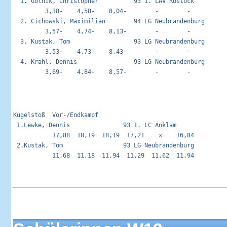
  1. Golnik, Christopher          93 1. LAV Rostock          
         3,38-    4,58-    8,04-        -        -        

  2. Cichowski, Maximilian        94 LG Neubrandenburg       
         3,57-    4,74-    8,13-        -        -        

  3. Kustak, Tom                  93 LG Neubrandenburg       
         3,53-    4,73-    8,43-        -        -        

  4. Krahl, Dennis                93 LG Neubrandenburg       
Kugelstoß  Vor-/Endkampf                                     
 1.Lewke, Dennis               93 1. LC Anklam               
           17,88  18,19  18,19  17,21    x    16,84 

 2.Kustak, Tom                 93 LG Neubrandenburg          
           11,68  11,18  11,94  11,29  11,62  11,94 
