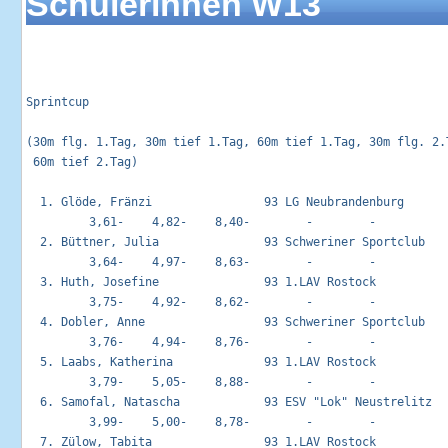
Schülerinnen W13
Sprintcup                                                   
(30m flg. 1.Tag, 30m tief 1.Tag, 60m tief 1.Tag, 30m flg. 2.T
 60m tief 2.Tag)

  1. Glöde, Fränzi                93 LG Neubrandenburg       
         3,61-    4,82-    8,40-        -        -        

  2. Büttner, Julia               93 Schweriner Sportclub    
         3,64-    4,97-    8,63-        -        -        

  3. Huth, Josefine               93 1.LAV Rostock           
         3,75-    4,92-    8,62-        -        -        

  4. Dobler, Anne                 93 Schweriner Sportclub    
         3,76-    4,94-    8,76-        -        -        

  5. Laabs, Katherina             93 1.LAV Rostock           
         3,79-    5,05-    8,88-        -        -        

  6. Samofal, Natascha            93 ESV "Lok" Neustrelitz   
         3,99-    5,00-    8,78-        -        -        

  7. Zülow, Tabita                93 1.LAV Rostock           