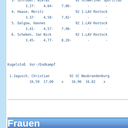
  3. Schröder, Niklas             92 Schweriner Sportclub    
         3,27-    4,64-    7,86-        -        -        

  4. Haase, Moritz                92 1.LAV Rostock           
         3,37-    4,58-    7,82-        -        -        

  5. Dalgow, Hannes               92 1.LAV Rostock           
         3,41-    4,57-    7,96-        -        -        

  6. Scheben, Jan Nick            92 1.LAV Rostock           
Kugelstoß  Vor-/Endkampf                                     
 1.Jagusch, Christian          92 SC Neubrandenburg          
           16,59  17,00    x    16,96  16,82    x   

Frauen