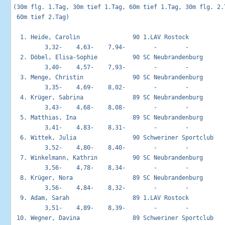
(30m flg. 1.Tag, 30m tief 1.Tag, 60m tief 1.Tag, 30m flg. 2.T
 60m tief 2.Tag)

  1. Heide, Carolin               90 1.LAV Rostock           
         3,32-    4,63-    7,94-        -        -        

  2. Döbel, Elisa-Sophie          90 SC Neubrandenburg       
         3,40-    4,57-    7,93-        -        -        

  3. Menge, Christin              90 SC Neubrandenburg       
         3,35-    4,69-    8,02-        -        -        

  4. Krüger, Sabrina              89 SC Neubrandenburg       
         3,43-    4,68-    8,08-        -        -        

  5. Matthias, Ina                89 SC Neubrandenburg       
         3,41-    4,83-    8,31-        -        -        

  6. Wittek, Julia                90 Schweriner Sportclub    
         3,52-    4,80-    8,40-        -        -        

  7. Winkelmann, Kathrin          90 SC Neubrandenburg       
         3,56-    4,78-    8,34-        -        -        

  8. Krüger, Nora                 89 SC Neubrandenburg       
         3,56-    4,84-    8,32-        -        -        

  9. Adam, Sarah                  89 1.LAV Rostock           
         3,51-    4,89-    8,39-        -        -        

 10. Wegner, Davina               89 Schweriner Sportclub    