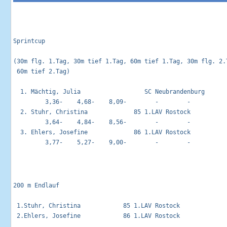
Sprintcup                                                   
(30m flg. 1.Tag, 30m tief 1.Tag, 60m tief 1.Tag, 30m flg. 2.T
 60m tief 2.Tag)

  1. Mächtig, Julia                  SC Neubrandenburg       
         3,36-    4,68-    8,09-        -        -        

  2. Stuhr, Christina             85 1.LAV Rostock           
         3,64-    4,84-    8,56-        -        -        

  3. Ehlers, Josefine             86 1.LAV Rostock           
200 m Endlauf                                                
 1.Stuhr, Christina            85 1.LAV Rostock              
 2.Ehlers, Josefine            86 1.LAV Rostock              