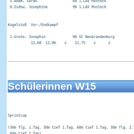
 5.Adam, Sarah                 89 1.LAV Rostock             
 6.Sidow, Josephine            90 1.LAV Rostock             
Kugelstoß  Vor-/Endkampf                                     
 1.Grote, Josephin             90 SC Neubrandenburg          
           12,68  12,06    x    11,75    x      x   

Schülerinnen W15
Sprintcup                                                   
(30m flg. 1.Tag, 30m tief 1.Tag, 60m tief 1.Tag, 30m flg. 2.T
 60m tief 2.Tag)
