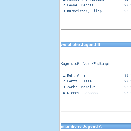
 2.Lewke, Dennis               93 
 3.Burmeister, Filip           93 
weibliche Jugend B
Kugelstoß  Vor-/Endkampf          
 1.Rüh, Anna                   93 
 2.Lentz, Elisa                93 
 3.Zwahr, Mareike              92 
 4.Krönes, Johanna             92 
männliche Jugend A