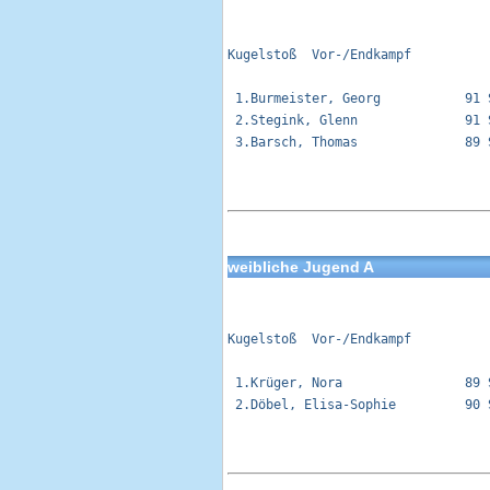
Kugelstoß  Vor-/Endkampf          
 1.Burmeister, Georg           91 
 2.Stegink, Glenn              91 
 3.Barsch, Thomas              89 
weibliche Jugend A
Kugelstoß  Vor-/Endkampf          
 1.Krüger, Nora                89 
 2.Döbel, Elisa-Sophie         90 