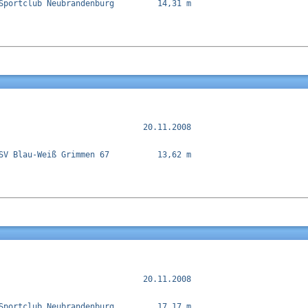
Sportclub Neubrandenburg         14,31 m  

                              20.11.2008

SV Blau-Weiß Grimmen 67          13,62 m  

                              20.11.2008

Sportclub Neubrandenburg         17,17 m  
