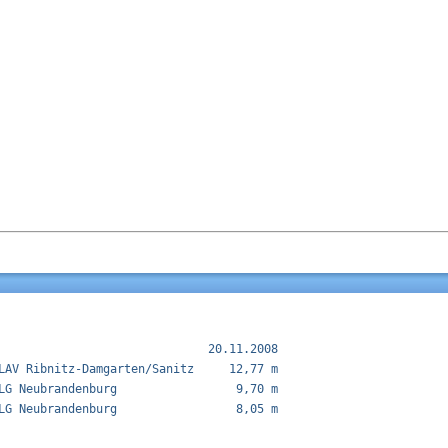
                              20.11.2008

LAV Ribnitz-Damgarten/Sanitz     12,77 m  

LG Neubrandenburg                 9,70 m  

LG Neubrandenburg                 8,05 m  
