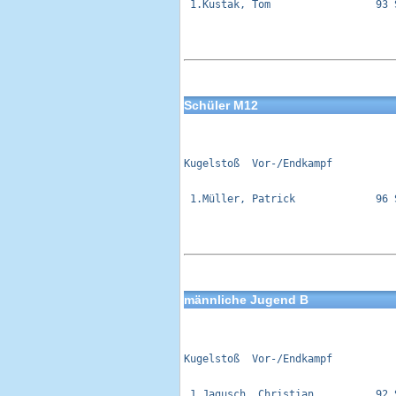
 1.Kustak, Tom                 93 
Schüler M12
Kugelstoß  Vor-/Endkampf          
 1.Müller, Patrick             96 
männliche Jugend B
Kugelstoß  Vor-/Endkampf          
 1.Jagusch, Christian          92 