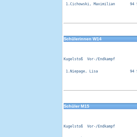
 1.Cichowski, Maximilian       94 
Schülerinnen W14
Kugelstoß  Vor-/Endkampf          
 1.Niepage, Lisa               94 
Schüler M15
Kugelstoß  Vor-/Endkampf          