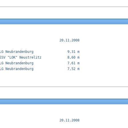
                              20.11.2008

LG Neubrandenburg                 9,31 m  

ESV "LOK" Neustrelitz             8,60 m  

LG Neubrandenburg                 7,61 m  

LG Neubrandenburg                 7,52 m  

                              20.11.2008
