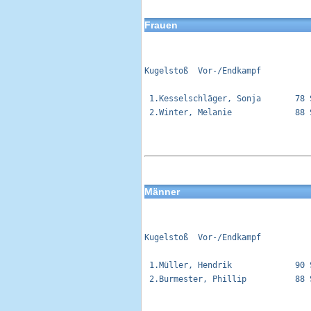
Frauen
Kugelstoß  Vor-/Endkampf          
 1.Kesselschläger, Sonja       78 
 2.Winter, Melanie             88 
Männer
Kugelstoß  Vor-/Endkampf          
 1.Müller, Hendrik             90 
 2.Burmester, Phillip          88 