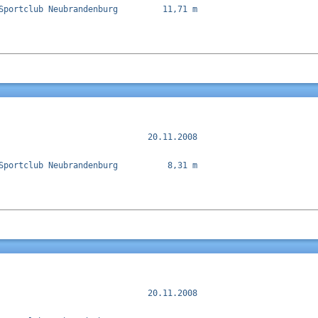
Sportclub Neubrandenburg         11,71 m  

                              20.11.2008

Sportclub Neubrandenburg          8,31 m  

                              20.11.2008
