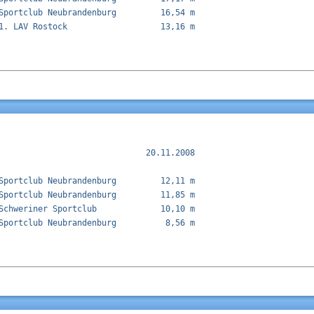
Sportclub Neubrandenburg         16,54 m  

1. LAV Rostock                   13,16 m  

                              20.11.2008

Sportclub Neubrandenburg         12,11 m  

Sportclub Neubrandenburg         11,85 m  

Schweriner Sportclub             10,10 m  

Sportclub Neubrandenburg          8,56 m  
