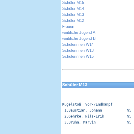
Schüler M15
Schüler M14
Schüler M13
Schüler M12
Frauen
weibliche Jugend A
weibliche Jugend B
Schülerinnen W14
Schülerinnen W13
Schülerinnen W15
Schüler M13
Kugelstoß  Vor-/Endkampf          
 1.Baustian, Johann            95 
 2.Gehrke, Nils-Erik           95 
 3.Bruhn, Marvin               95 