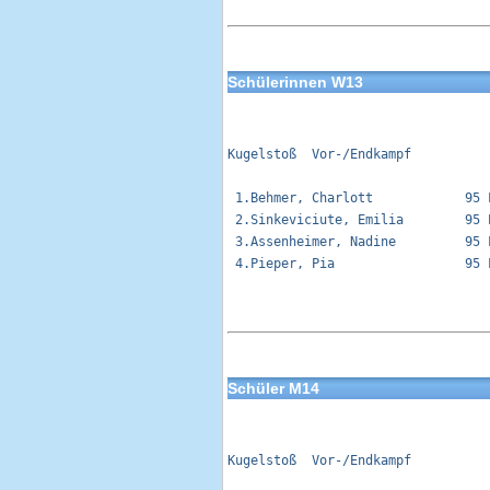
Schülerinnen W13
Kugelstoß  Vor-/Endkampf          
 1.Behmer, Charlott            95 
 2.Sinkeviciute, Emilia        95 
 3.Assenheimer, Nadine         95 
 4.Pieper, Pia                 95 
Schüler M14
Kugelstoß  Vor-/Endkampf          