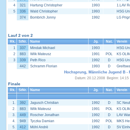
4
321
Hartung Christopher
1993
1.LAV R
5
336
Wald Christopher
1993
HSG Univ
374
Bombrich Jonny
1992
LG Prign
Lauf 2 von 2
Rk.
StNr.
Name
Jg.
Nat.
Verein
1
337
Mindak Michael
1993
HSG Univ
2
883
Wilk Mateusz
1991
POL
KS OLIM
3
339
Peth Rico
1992
D
HSG Univ
442
Schramm Florian
1993
D
Greifsw
Hochsprung, Männliche Jugend B - 
Datum: 20.12.2008 Beginn: 14:15
Finale
Rk.
StNr.
Name
Jg.
Nat.
Verein
1.
392
Jagusch Christian
1992
D
SC Neu
2.
883
Wilk Mateusz
1991
POL
KS OLIM
3.
449
Roscher Jonathan
1992
D
LAV War
4.
949
Tyczka Damian
1992
POL
MKS Her
5.
412
Möhl Andrè
1992
D
SV Einh