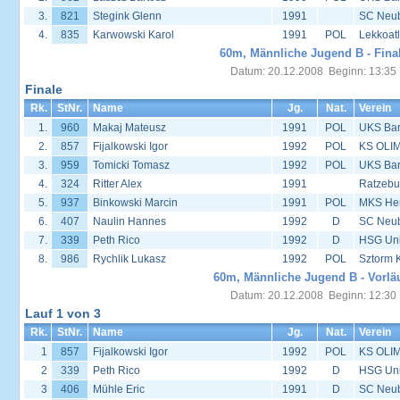
3.
821
Stegink Glenn
1991
SC Neu
4.
835
Karwowski Karol
1991
POL
Lekkoat
60m, Männliche Jugend B - Fina
Datum: 20.12.2008 Beginn: 13:35
Finale
Rk.
StNr.
Name
Jg.
Nat.
Verein
1.
960
Makaj Mateusz
1991
POL
UKS Bar
2.
857
Fijalkowski Igor
1992
POL
KS OLIM
3.
959
Tomicki Tomasz
1992
POL
UKS Bar
4.
324
Ritter Alex
1991
Ratzebu
5.
937
Binkowski Marcin
1991
POL
MKS Her
6.
407
Naulin Hannes
1992
D
SC Neu
7.
339
Peth Rico
1992
D
HSG Univ
8.
986
Rychlik Lukasz
1992
POL
Sztorm 
60m, Männliche Jugend B - Vorlä
Datum: 20.12.2008 Beginn: 12:30
Lauf 1 von 3
Rk.
StNr.
Name
Jg.
Nat.
Verein
1
857
Fijalkowski Igor
1992
POL
KS OLIM
2
339
Peth Rico
1992
D
HSG Univ
3
406
Mühle Eric
1991
D
SC Neu