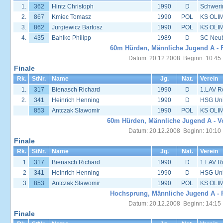
1.
362
Hintz Christoph
1990
D
Schweri
2.
867
Kmiec Tomasz
1990
POL
KS OLIM
3.
862
Jurgiewicz Bartosz
1990
POL
KS OLIM
4.
435
Bahlke Philipp
1989
D
SC Neu
60m Hürden, Männliche Jugend A - F
Datum: 20.12.2008 Beginn: 10:45
Finale
Rk.
StNr.
Name
Jg.
Nat.
Verein
1.
317
Bienasch Richard
1990
D
1.LAV R
2.
341
Heinrich Henning
1990
D
HSG Univ
853
Antczak Slawomir
1990
POL
KS OLIM
60m Hürden, Männliche Jugend A - Vo
Datum: 20.12.2008 Beginn: 10:10
Finale
Rk.
StNr.
Name
Jg.
Nat.
Verein
1
317
Bienasch Richard
1990
D
1.LAV R
2
341
Heinrich Henning
1990
D
HSG Univ
3
853
Antczak Slawomir
1990
POL
KS OLIM
Hochsprung, Männliche Jugend A - 
Datum: 20.12.2008 Beginn: 14:15
Finale