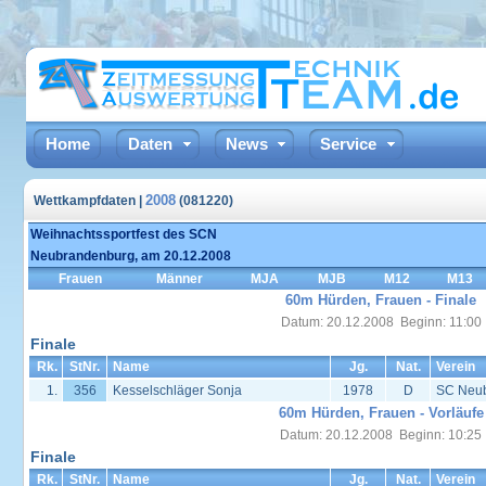
Home
Daten
News
Service
2008
Wettkampfdaten |
(081220)
Weihnachtssportfest des SCN
Neubrandenburg, am 20.12.2008
Frauen
Männer
MJA
MJB
M12
M13
60m Hürden, Frauen - Finale
Datum: 20.12.2008 Beginn: 11:00
Finale
Rk.
StNr.
Name
Jg.
Nat.
Verein
1.
356
Kesselschläger Sonja
1978
D
SC Neu
60m Hürden, Frauen - Vorläufe
Datum: 20.12.2008 Beginn: 10:25
Finale
Rk.
StNr.
Name
Jg.
Nat.
Verein