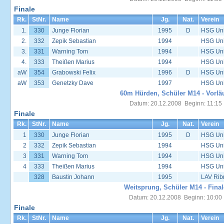
Finale
Rk.
StNr.
Name
Jg.
Nat.
Verein
1.
330
Junge Florian
1995
D
HSG Univ
2.
332
Zepik Sebastian
1994
HSG Univ
3.
331
Warning Tom
1994
HSG Univ
4.
333
Theißen Marius
1994
HSG Univ
aW
354
Grabowski Felix
1996
D
HSG Univ
aW
353
Genetzky Dave
1997
HSG Univ
60m Hürden, Schüler M14 - Vorlä
Datum: 20.12.2008 Beginn: 11:15
Finale
Rk.
StNr.
Name
Jg.
Nat.
Verein
1
330
Junge Florian
1995
D
HSG Univ
2
332
Zepik Sebastian
1994
HSG Univ
3
331
Warning Tom
1994
HSG Univ
4
333
Theißen Marius
1994
HSG Univ
328
Baustin Johann
1995
LAV Rib
Weitsprung, Schüler M14 - Final
Datum: 20.12.2008 Beginn: 10:00
Finale
Rk.
StNr.
Name
Jg.
Nat.
Verein