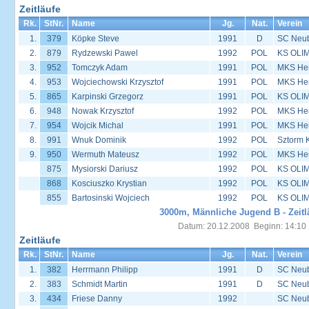
Zeitläufe
Rk.
StNr.
Name
Jg.
Nat.
Verein
1.
379
Köpke Steve
1991
D
SC Neu
2.
879
Rydzewski Pawel
1992
POL
KS OLIM
3.
952
Tomczyk Adam
1991
POL
MKS Her
4.
953
Wojciechowski Krzysztof
1991
POL
MKS Her
5.
865
Karpinski Grzegorz
1991
POL
KS OLIM
6.
948
Nowak Krzysztof
1992
POL
MKS Her
7.
954
Wojcik Michal
1991
POL
MKS Her
8.
991
Wnuk Dominik
1992
POL
Sztorm 
9.
950
Wermuth Mateusz
1992
POL
MKS Her
875
Mysiorski Dariusz
1992
POL
KS OLIM
868
Kosciuszko Krystian
1992
POL
KS OLIM
855
Bartosinski Wojciech
1992
POL
KS OLIM
3000m, Männliche Jugend B - Zeitl
Datum: 20.12.2008 Beginn: 14:10
Zeitläufe
Rk.
StNr.
Name
Jg.
Nat.
Verein
1.
382
Herrmann Philipp
1991
D
SC Neu
2.
383
Schmidt Martin
1991
D
SC Neu
3.
434
Friese Danny
1992
SC Neu