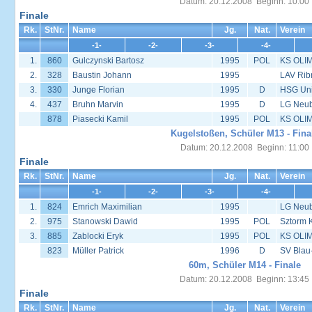
Datum: 20.12.2008 Beginn: 10:00
Finale
Rk.
StNr.
Name
Jg.
Nat.
Verein
-1-
-2-
-3-
-4-
1.
860
Gulczynski Bartosz
1995
POL
KS OLIM
2.
328
Baustin Johann
1995
LAV Rib
3.
330
Junge Florian
1995
D
HSG Univ
4.
437
Bruhn Marvin
1995
D
LG Neu
878
Piasecki Kamil
1995
POL
KS OLIM
Kugelstoßen, Schüler M13 - Fina
Datum: 20.12.2008 Beginn: 11:00
Finale
Rk.
StNr.
Name
Jg.
Nat.
Verein
-1-
-2-
-3-
-4-
1.
824
Emrich Maximilian
1995
LG Neu
2.
975
Stanowski Dawid
1995
POL
Sztorm 
3.
885
Zablocki Eryk
1995
POL
KS OLIM
823
Müller Patrick
1996
D
SV Blau
60m, Schüler M14 - Finale
Datum: 20.12.2008 Beginn: 13:45
Finale
Rk.
StNr.
Name
Jg.
Nat.
Verein