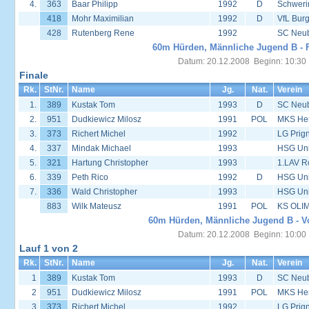
4.
363
Baar Philipp
1992
D
Schweri
418
Mohr Maximilian
1992
D
VfL Burg
428
Rutenberg Rene
1992
SC Neu
60m Hürden, Männliche Jugend B - F
Datum: 20.12.2008 Beginn: 10:30
Finale
Rk.
StNr.
Name
Jg.
Nat.
Verein
1.
389
Kustak Tom
1993
D
SC Neu
2.
951
Dudkiewicz Milosz
1991
POL
MKS Her
3.
373
Richert Michel
1992
LG Prign
4.
337
Mindak Michael
1993
HSG Univ
5.
321
Hartung Christopher
1993
1.LAV R
6.
339
Peth Rico
1992
D
HSG Univ
7.
336
Wald Christopher
1993
HSG Univ
883
Wilk Mateusz
1991
POL
KS OLIM
60m Hürden, Männliche Jugend B - Vo
Datum: 20.12.2008 Beginn: 10:00
Lauf 1 von 2
Rk.
StNr.
Name
Jg.
Nat.
Verein
1
389
Kustak Tom
1993
D
SC Neu
2
951
Dudkiewicz Milosz
1991
POL
MKS Her
3
373
Richert Michel
1992
LG Prign