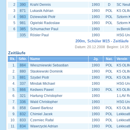
2
390
Krahl Dennis
1993
D
SC Neu
3
871
Lukasik Adrian
1993
POL
KS OLIM
4
983
Dziewulski Piotr
1993
POL
Sztorm 
5
981
Ogielski Radoslaw
1993
POL
Sztorm 
6
385
Schumacher Paul
1993
sv.Berol
335
Rösler Paul
1993
HSG Univ
200m, Schüler M15 - Zeitläufe
Datum: 20.12.2008 Beginn: 14:35
Zeitläufe
Rk.
StNr.
Name
Jg.
Nat.
Verein
1.
884
Wieszniewski Sebastian
1993
POL
KS OLIM
2.
880
Staskiewski Dominik
1993
POL
KS OLIM
3.
881
Szydel Piotr
1993
POL
KS OLIM
4.
337
Mindak Michael
1993
HSG Univ
5.
866
Kedwes Pawel
1993
POL
KS OLIM
6.
321
Hartung Christopher
1993
1.LAV R
7.
336
Wald Christopher
1993
HSG Univ
8.
858
Gawel Bartosz
1993
POL
KS OLIM
9.
832
Chimiel Jacek
1993
POL
Lekkoat
10.
833
Czerniec Rafal
1993
POL
Lekkoat
11.
834
Wawrzycki Adrian
1993
POL
Lekkoat