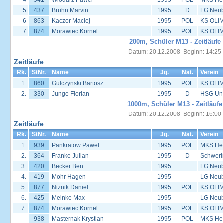
4
941
Wlodarz Pawel
1995
POL
MKS Her
5
437
Bruhn Marvin
1995
D
LG Neu
6
863
Kaczor Maciej
1995
POL
KS OLIM
7
874
Morawiec Kornel
1995
POL
KS OLIM
200m, Schüler M13 - Zeitläufe
Datum: 20.12.2008 Beginn: 14:25
Zeitläufe
Rk.
StNr.
Name
Jg.
Nat.
Verein
1.
860
Gulczynski Bartosz
1995
POL
KS OLIM
2.
330
Junge Florian
1995
D
HSG Univ
1000m, Schüler M13 - Zeitläufe
Datum: 20.12.2008 Beginn: 16:00
Zeitläufe
Rk.
StNr.
Name
Jg.
Nat.
Verein
1.
939
Pankratow Pawel
1995
POL
MKS Her
2.
364
Franke Julian
1995
D
Schweri
3.
420
Becker Ben
1995
LG Neu
4.
419
Mohr Hagen
1995
LG Neu
5.
877
Niznik Daniel
1995
POL
KS OLIM
6.
425
Meinke Max
1995
LG Neu
7.
874
Morawiec Kornel
1995
POL
KS OLIM
938
Masternak Krystian
1995
POL
MKS Her