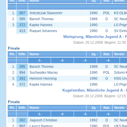
Rk.
StNr.
Name
Jg.
Nat.
Verein
1.
997
Antcztczak Slawomrir
1990
POL
KS OLIM
2.
395
Barsch Thomas
1989
D
SC Neu
3.
372
Kapke Hannes
1990
LG Prign
413
Raquet Johannes
1990
D
SV Einh
Weitsprung, Männliche Jugend A - F
Datum: 20.12.2008 Beginn: 11:30
Finale
Rk.
StNr.
Name
Jg.
Nat.
Verein
-1-
-2-
-3-
-4-
1.
395
Barsch Thomas
1989
D
SC Neu
2.
994
Suchwalko Maciej
1990
POL
Sztorm 
3.
341
Heinrich Henning
1990
D
HSG Univ
4.
372
Kapke Hannes
1990
LG Prign
Kugelstoßen, Männliche Jugend A - 
Datum: 20.12.2008 Beginn: 12:15
Finale
Rk.
StNr.
Name
Jg.
Nat.
Verein
-1-
-2-
-3-
-4-
1.
392
Jagusch Christian
1992
D
SC Neu
2.
962
Laszcz Bartosz
1990
POL
UKS Bar