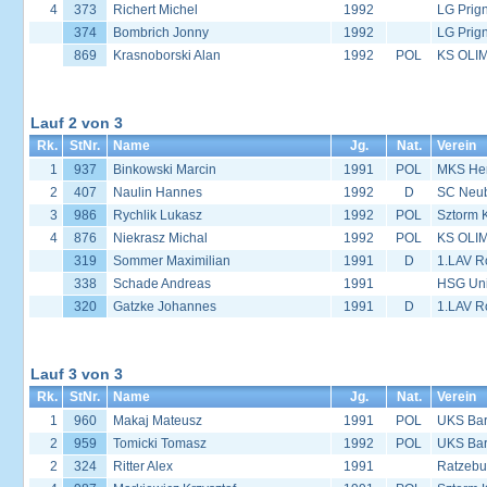
4
373
Richert Michel
1992
LG Prign
374
Bombrich Jonny
1992
LG Prign
869
Krasnoborski Alan
1992
POL
KS OLIM
Lauf 2 von 3
Rk.
StNr.
Name
Jg.
Nat.
Verein
1
937
Binkowski Marcin
1991
POL
MKS Her
2
407
Naulin Hannes
1992
D
SC Neu
3
986
Rychlik Lukasz
1992
POL
Sztorm 
4
876
Niekrasz Michal
1992
POL
KS OLIM
319
Sommer Maximilian
1991
D
1.LAV R
338
Schade Andreas
1991
HSG Univ
320
Gatzke Johannes
1991
D
1.LAV R
Lauf 3 von 3
Rk.
StNr.
Name
Jg.
Nat.
Verein
1
960
Makaj Mateusz
1991
POL
UKS Bar
2
959
Tomicki Tomasz
1992
POL
UKS Bar
2
324
Ritter Alex
1991
Ratzebu