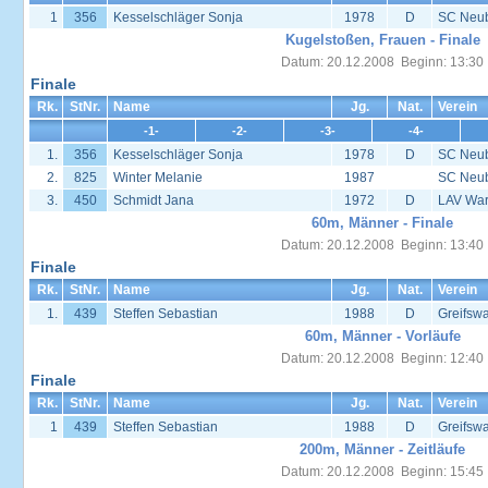
1
356
Kesselschläger Sonja
1978
D
SC Neu
Kugelstoßen, Frauen - Finale
Datum: 20.12.2008 Beginn: 13:30
Finale
Rk.
StNr.
Name
Jg.
Nat.
Verein
-1-
-2-
-3-
-4-
1.
356
Kesselschläger Sonja
1978
D
SC Neu
2.
825
Winter Melanie
1987
SC Neu
3.
450
Schmidt Jana
1972
D
LAV War
60m, Männer - Finale
Datum: 20.12.2008 Beginn: 13:40
Finale
Rk.
StNr.
Name
Jg.
Nat.
Verein
1.
439
Steffen Sebastian
1988
D
Greifsw
60m, Männer - Vorläufe
Datum: 20.12.2008 Beginn: 12:40
Finale
Rk.
StNr.
Name
Jg.
Nat.
Verein
1
439
Steffen Sebastian
1988
D
Greifsw
200m, Männer - Zeitläufe
Datum: 20.12.2008 Beginn: 15:45