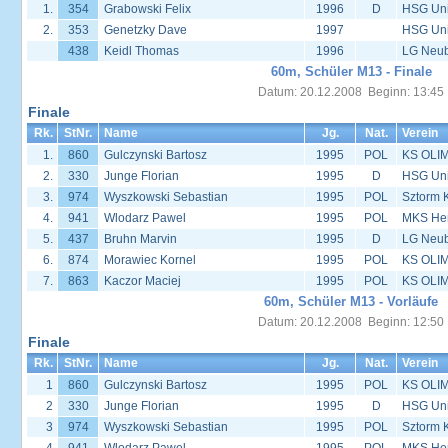
1.
354
Grabowski Felix
1996
D
HSG Univ
2.
353
Genetzky Dave
1997
HSG Univ
438
Keidl Thomas
1996
LG Neu
60m, Schüler M13 - Finale
Datum: 20.12.2008 Beginn: 13:45
Finale
Rk.
StNr.
Name
Jg.
Nat.
Verein
1.
860
Gulczynski Bartosz
1995
POL
KS OLIM
2.
330
Junge Florian
1995
D
HSG Univ
3.
974
Wyszkowski Sebastian
1995
POL
Sztorm 
4.
941
Wlodarz Pawel
1995
POL
MKS Her
5.
437
Bruhn Marvin
1995
D
LG Neu
6.
874
Morawiec Kornel
1995
POL
KS OLIM
7.
863
Kaczor Maciej
1995
POL
KS OLIM
60m, Schüler M13 - Vorläufe
Datum: 20.12.2008 Beginn: 12:50
Finale
Rk.
StNr.
Name
Jg.
Nat.
Verein
1
860
Gulczynski Bartosz
1995
POL
KS OLIM
2
330
Junge Florian
1995
D
HSG Univ
3
974
Wyszkowski Sebastian
1995
POL
Sztorm 