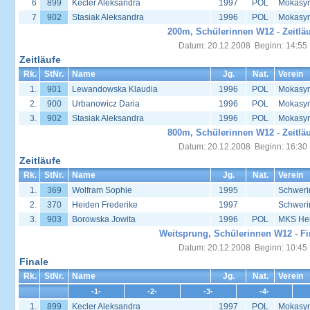
6
899
Kecler Aleksandra
1997
POL
Mokasyn
7
902
Stasiak Aleksandra
1996
POL
Mokasyn
200m, Schülerinnen W12 - Zeitläu
Datum: 20.12.2008 Beginn: 14:55
Zeitläufe
Rk.
StNr.
Name
Jg.
Nat.
Verein
1.
901
Lewandowska Klaudia
1996
POL
Mokasyn
2.
900
Urbanowicz Daria
1996
POL
Mokasyn
3.
902
Stasiak Aleksandra
1996
POL
Mokasyn
800m, Schülerinnen W12 - Zeitläu
Datum: 20.12.2008 Beginn: 16:30
Zeitläufe
Rk.
StNr.
Name
Jg.
Nat.
Verein
1.
369
Wolfram Sophie
1995
Schweri
2.
370
Heiden Frederike
1997
Schweri
3.
903
Borowska Jowita
1996
POL
MKS Her
Weitsprung, Schülerinnen W12 - Fi
Datum: 20.12.2008 Beginn: 10:45
Finale
Rk.
StNr.
Name
Jg.
Nat.
Verein
-1-
-2-
-3-
-4-
1.
899
Kecler Aleksandra
1997
POL
Mokasyn