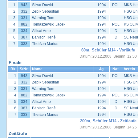
1.
943
Sliwa Dawid
1994
POL
MKS Her
2.
332
Zepik Sebastian
1994
HSG Univ
3.
331
Warning Tom
1994
HSG Univ
4.
882
Tomaszewski Jacek
1994
POL
KS OLIM
5.
334
Allisat Arne
1994
D
HSG Univ
6.
387
Bänisch Renè
1994
D
SC Neu
7.
333
Theißen Marius
1994
HSG Univ
60m, Schüler M14 - Vorläufe
Datum: 20.12.2008 Beginn: 12:50
Finale
Rk.
StNr.
Name
Jg.
Nat.
Verein
1
943
Sliwa Dawid
1994
POL
MKS Her
2
332
Zepik Sebastian
1994
HSG Univ
3
331
Warning Tom
1994
HSG Univ
4
882
Tomaszewski Jacek
1994
POL
KS OLIM
5
334
Allisat Arne
1994
D
HSG Univ
6
387
Bänisch Renè
1994
D
SC Neu
7
333
Theißen Marius
1994
HSG Univ
200m, Schüler M14 - Zeitläufe
Datum: 20.12.2008 Beginn: 14:25
Zeitläufe