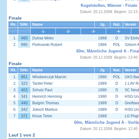
Kugelstoßen, Männer - Finale
Datum: 20.12.2008 Beginn: 12:15
Finale
Rk.
StNr.
Name
Jg.
Nat.
Verein
-1-
-2-
-3-
-4-
1.
460
Duhse Mirko
1968
D
SV Einhe
2.
995
Piotrowski Robert
1966
POL
Sztorm 
60m, Männliche Jugend A - Fina
Datum: 20.12.2008 Beginn: 13:40
Finale
Rk.
StNr.
Name
Jg.
Nat.
Verein
1.
961
Wlodareczyk Marcin
1990
POL
UKS Bar
2.
323
Tardel Peter
1989
D
1.LAV R
3.
403
Schulz Paul
1990
D
SC Neu
4.
341
Heinrich Henning
1990
D
HSG Univ
5.
440
Bulgrin Thomas
1989
D
Greifsw
6.
342
Joksch Markus
1989
D
HSG Univ
7.
371
Klose Timm
1989
LG Prign
60m, Männliche Jugend A - Vorlä
Datum: 20.12.2008 Beginn: 12:40
Lauf 1 von 2