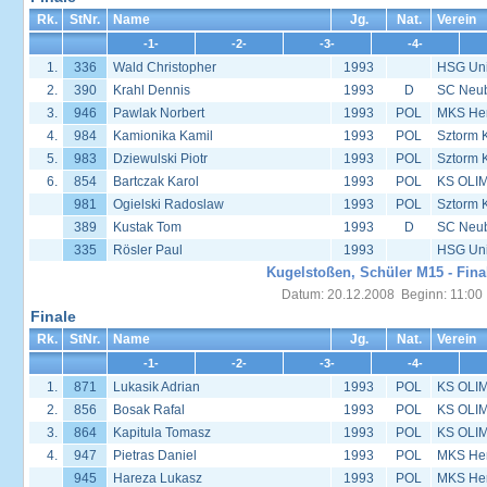
Rk.
StNr.
Name
Jg.
Nat.
Verein
-1-
-2-
-3-
-4-
1.
336
Wald Christopher
1993
HSG Univ
2.
390
Krahl Dennis
1993
D
SC Neu
3.
946
Pawlak Norbert
1993
POL
MKS Her
4.
984
Kamionika Kamil
1993
POL
Sztorm 
5.
983
Dziewulski Piotr
1993
POL
Sztorm 
6.
854
Bartczak Karol
1993
POL
KS OLIM
981
Ogielski Radoslaw
1993
POL
Sztorm 
389
Kustak Tom
1993
D
SC Neu
335
Rösler Paul
1993
HSG Univ
Kugelstoßen, Schüler M15 - Fina
Datum: 20.12.2008 Beginn: 11:00
Finale
Rk.
StNr.
Name
Jg.
Nat.
Verein
-1-
-2-
-3-
-4-
1.
871
Lukasik Adrian
1993
POL
KS OLIM
2.
856
Bosak Rafal
1993
POL
KS OLIM
3.
864
Kapitula Tomasz
1993
POL
KS OLIM
4.
947
Pietras Daniel
1993
POL
MKS Her
945
Hareza Lukasz
1993
POL
MKS Her