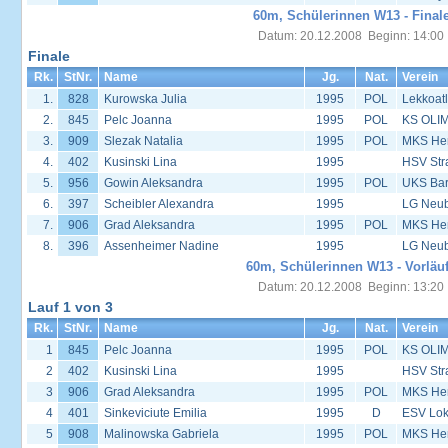
60m, Schülerinnen W13 - Final
Datum: 20.12.2008 Beginn: 14:00
Finale
Rk.
StNr.
Name
Jg.
Nat.
Verein
1.
828
Kurowska Julia
1995
POL
Lekkoat
2.
845
Pelc Joanna
1995
POL
KS OLIM
3.
909
Slezak Natalia
1995
POL
MKS Her
4.
402
Kusinski Lina
1995
HSV Str
5.
956
Gowin Aleksandra
1995
POL
UKS Bar
6.
397
Scheibler Alexandra
1995
LG Neu
7.
906
Grad Aleksandra
1995
POL
MKS Her
8.
396
Assenheimer Nadine
1995
LG Neu
60m, Schülerinnen W13 - Vorläu
Datum: 20.12.2008 Beginn: 13:20
Lauf 1 von 3
Rk.
StNr.
Name
Jg.
Nat.
Verein
1
845
Pelc Joanna
1995
POL
KS OLIM
2
402
Kusinski Lina
1995
HSV Str
3
906
Grad Aleksandra
1995
POL
MKS Her
4
401
Sinkeviciute Emilia
1995
D
ESV Lok 
5
908
Malinowska Gabriela
1995
POL
MKS Her