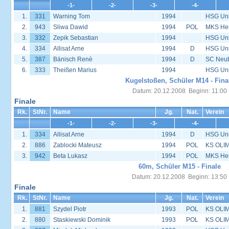
-1-
-2-
-3-
-4-
1.
331
Warning Tom
1994
HSG Univ
2.
943
Sliwa Dawid
1994
POL
MKS Her
3.
332
Zepik Sebastian
1994
HSG Univ
4.
334
Allisat Arne
1994
D
HSG Univ
5.
387
Bänisch Renè
1994
D
SC Neu
6.
333
Theißen Marius
1994
HSG Univ
Kugelstoßen, Schüler M14 - Fina
Datum: 20.12.2008 Beginn: 11:00
Finale
Rk.
StNr.
Name
Jg.
Nat.
Verein
-1-
-2-
-3-
-4-
1.
334
Allisat Arne
1994
D
HSG Univ
2.
886
Zablocki Mateusz
1994
POL
KS OLIM
3.
942
Beta Lukasz
1994
POL
MKS Her
60m, Schüler M15 - Finale
Datum: 20.12.2008 Beginn: 13:50
Finale
Rk.
StNr.
Name
Jg.
Nat.
Verein
1.
881
Szydel Piotr
1993
POL
KS OLIM
2.
880
Staskiewski Dominik
1993
POL
KS OLIM