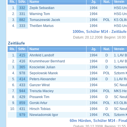
Rk.
StNr.
Name
Jg.
Nat.
Verein
1.
332
Zepik Sebastian
1994
HSG Univ
2.
331
Warning Tom
1994
HSG Univ
3.
882
Tomaszewski Jacek
1994
POL
KS OLIM
4.
333
Theißen Marius
1994
HSG Univ
1000m, Schüler M14 - Zeitläufe
Datum: 20.12.2008 Beginn: 16:00
Zeitläufe
Rk.
StNr.
Name
Jg.
Nat.
Verein
1.
415
Ahnfeld Landolf
1994
D
1. LAV 
2.
416
Krummheuer Bernhard
1994
D
1. LAV 
3.
365
Koscielski Julian
1994
D
Schweri
4.
978
Sepolowski Marek
1994
POL
Sztorm 
5.
414
Peters Alexander
1994
D
1.LAV R
6.
433
Ganzer Wirat
1994
SC Neu
7.
944
Treiszta Maciey
1994
POL
MKS Her
8.
429
Pissarek Tim
1994
D
SC Neu
9.
859
Gorski Artur
1994
POL
KS OLIM
10.
431
Hirsch Tobias
1994
D
SC Neu
979
Niewiadomski Igor
1994
POL
Sztorm 
60m Hürden, Schüler M14 - Fina
Datum: 20.12.2008 Beginn: 11:55