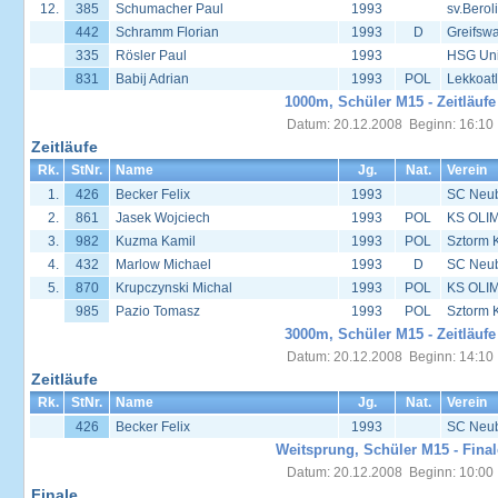
12.
385
Schumacher Paul
1993
sv.Berol
442
Schramm Florian
1993
D
Greifsw
335
Rösler Paul
1993
HSG Univ
831
Babij Adrian
1993
POL
Lekkoat
1000m, Schüler M15 - Zeitläufe
Datum: 20.12.2008 Beginn: 16:10
Zeitläufe
Rk.
StNr.
Name
Jg.
Nat.
Verein
1.
426
Becker Felix
1993
SC Neu
2.
861
Jasek Wojciech
1993
POL
KS OLIM
3.
982
Kuzma Kamil
1993
POL
Sztorm 
4.
432
Marlow Michael
1993
D
SC Neu
5.
870
Krupczynski Michal
1993
POL
KS OLIM
985
Pazio Tomasz
1993
POL
Sztorm 
3000m, Schüler M15 - Zeitläufe
Datum: 20.12.2008 Beginn: 14:10
Zeitläufe
Rk.
StNr.
Name
Jg.
Nat.
Verein
426
Becker Felix
1993
SC Neu
Weitsprung, Schüler M15 - Final
Datum: 20.12.2008 Beginn: 10:00
Finale