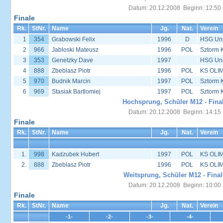
Datum: 20.12.2008 Beginn: 12:50
Finale
Rk.
StNr.
Name
Jg.
Nat.
Verein
1
354
Grabowski Felix
1996
D
HSG Univ
2
966
Jabloski Mateusz
1996
POL
Sztorm 
3
353
Genetzky Dave
1997
HSG Univ
4
888
Zbeblasz Piotr
1996
POL
KS OLIM
5
970
Budnik Marcin
1997
POL
Sztorm 
6
969
Stasiak Bartlomiej
1997
POL
Sztorm 
Hochsprung, Schüler M12 - Fina
Datum: 20.12.2008 Beginn: 14:15
Finale
Rk.
StNr.
Name
Jg.
Nat.
Verein
1.
998
Kadzubek Hubert
1997
POL
KS OLIM
2.
888
Zbeblasz Piotr
1996
POL
KS OLIM
Weitsprung, Schüler M12 - Final
Datum: 20.12.2008 Beginn: 10:00
Finale
Rk.
StNr.
Name
Jg.
Nat.
Verein
-1-
-2-
-3-
-4-