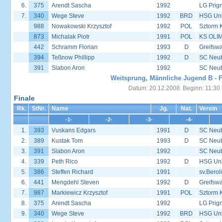
6.
375
Arendt Sascha
1992
LG Prign
7.
340
Wege Steve
1992
BRD
HSG Univ
988
Nowakowski Krzysztof
1992
POL
Sztorm 
873
Michalak Piotr
1991
POL
KS OLIM
442
Schramm Florian
1993
D
Greifsw
394
Teßnow Phillipp
1992
D
SC Neu
391
Slabon Aron
1992
SC Neu
Weitsprung, Männliche Jugend B - F
Datum: 20.12.2008 Beginn: 11:30
Finale
Rk.
StNr.
Name
Jg.
Nat.
Verein
-1-
-2-
-3-
-4-
1.
393
Vuskans Edgars
1991
D
SC Neu
2.
389
Kustak Tom
1993
D
SC Neu
3.
391
Slabon Aron
1992
SC Neu
4.
339
Peth Rico
1992
D
HSG Univ
5.
386
Steffen Richard
1991
sv.Berol
6.
441
Mengdehl Steven
1992
D
Greifsw
7.
987
Markiewicz Krzysztof
1991
POL
Sztorm 
8.
375
Arendt Sascha
1992
LG Prign
9.
340
Wege Steve
1992
BRD
HSG Univ