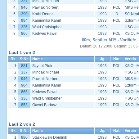
3.
337
Mindak Michael
1993
HSG Univ
4.
946
Pawlak Norbert
1993
POL
MKS Her
5.
390
Krahl Dennis
1993
D
SC Neu
6.
984
Kamionika Kamil
1993
POL
Sztorm 
7.
336
Wald Christopher
1993
HSG Univ
8.
866
Kedwes Pawel
1993
POL
KS OLIM
60m, Schüler M15 - Vorläufe
Datum: 20.12.2008 Beginn: 13:05
Lauf 1 von 2
Rk.
StNr.
Name
Jg.
Nat.
Verein
1
881
Szydel Piotr
1993
POL
KS OLIM
2
337
Mindak Michael
1993
HSG Univ
3
946
Pawlak Norbert
1993
POL
MKS Her
4
984
Kamionika Kamil
1993
POL
Sztorm 
5
866
Kedwes Pawel
1993
POL
KS OLIM
6
336
Wald Christopher
1993
HSG Univ
7
858
Gawel Bartosz
1993
POL
KS OLIM
Lauf 2 von 2
Rk.
StNr.
Name
Jg.
Nat.
Verein
1
880
Staskiewski Dominik
1993
POL
KS OLIM