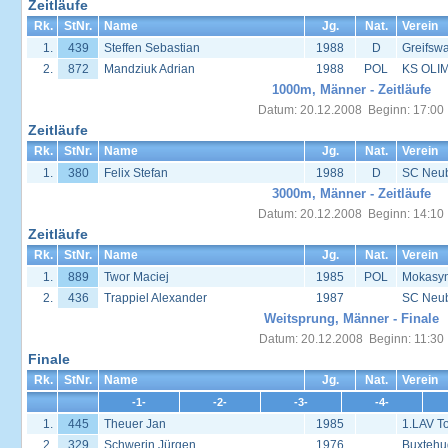
Zeitläufe
Rk.
StNr.
Name
Jg.
Nat.
Verein
1.
439
Steffen Sebastian
1988
D
Greifsw
2.
872
Mandziuk Adrian
1988
POL
KS OLIM
1000m, Männer - Zeitläufe
Datum: 20.12.2008 Beginn: 17:00
Zeitläufe
Rk.
StNr.
Name
Jg.
Nat.
Verein
1.
380
Felix Stefan
1988
D
SC Neu
3000m, Männer - Zeitläufe
Datum: 20.12.2008 Beginn: 14:10
Zeitläufe
Rk.
StNr.
Name
Jg.
Nat.
Verein
1.
889
Twor Maciej
1985
POL
Mokasyn
2.
436
Trappiel Alexander
1987
SC Neu
Weitsprung, Männer - Finale
Datum: 20.12.2008 Beginn: 11:30
Finale
Rk.
StNr.
Name
Jg.
Nat.
Verein
-1-
-2-
-3-
-4-
1.
445
Theuer Jan
1985
1.LAV T
2.
329
Schwerin Jürgen
1976
Buxtehu