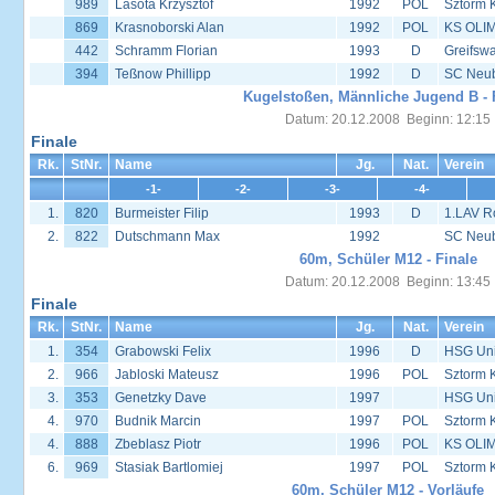
989
Lasota Krzysztof
1992
POL
Sztorm 
869
Krasnoborski Alan
1992
POL
KS OLIM
442
Schramm Florian
1993
D
Greifsw
394
Teßnow Phillipp
1992
D
SC Neu
Kugelstoßen, Männliche Jugend B - 
Datum: 20.12.2008 Beginn: 12:15
Finale
Rk.
StNr.
Name
Jg.
Nat.
Verein
-1-
-2-
-3-
-4-
1.
820
Burmeister Filip
1993
D
1.LAV R
2.
822
Dutschmann Max
1992
SC Neu
60m, Schüler M12 - Finale
Datum: 20.12.2008 Beginn: 13:45
Finale
Rk.
StNr.
Name
Jg.
Nat.
Verein
1.
354
Grabowski Felix
1996
D
HSG Univ
2.
966
Jabloski Mateusz
1996
POL
Sztorm 
3.
353
Genetzky Dave
1997
HSG Univ
4.
970
Budnik Marcin
1997
POL
Sztorm 
4.
888
Zbeblasz Piotr
1996
POL
KS OLIM
6.
969
Stasiak Bartlomiej
1997
POL
Sztorm 
60m, Schüler M12 - Vorläufe