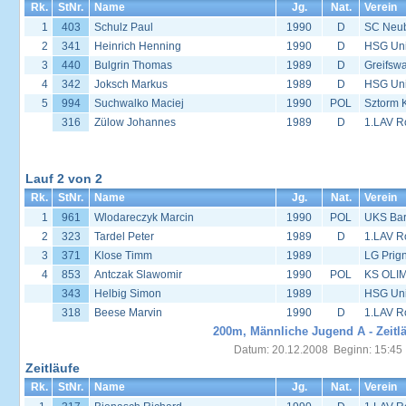
Rk.
StNr.
Name
Jg.
Nat.
Verein
1
403
Schulz Paul
1990
D
SC Neu
2
341
Heinrich Henning
1990
D
HSG Univ
3
440
Bulgrin Thomas
1989
D
Greifsw
4
342
Joksch Markus
1989
D
HSG Univ
5
994
Suchwalko Maciej
1990
POL
Sztorm 
316
Zülow Johannes
1989
D
1.LAV R
Lauf 2 von 2
Rk.
StNr.
Name
Jg.
Nat.
Verein
1
961
Wlodareczyk Marcin
1990
POL
UKS Bar
2
323
Tardel Peter
1989
D
1.LAV R
3
371
Klose Timm
1989
LG Prign
4
853
Antczak Slawomir
1990
POL
KS OLIM
343
Helbig Simon
1989
HSG Univ
318
Beese Marvin
1990
D
1.LAV R
200m, Männliche Jugend A - Zeitl
Datum: 20.12.2008 Beginn: 15:45
Zeitläufe
Rk.
StNr.
Name
Jg.
Nat.
Verein