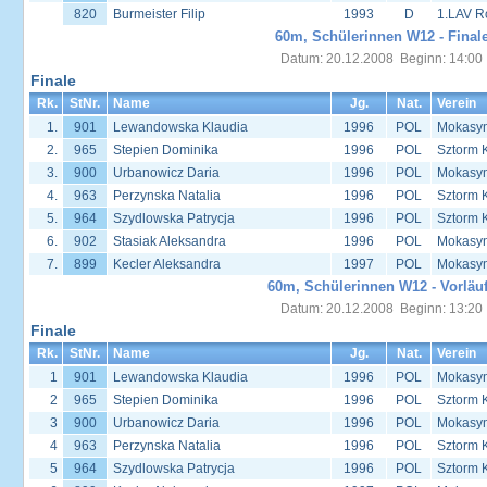
820
Burmeister Filip
1993
D
1.LAV R
60m, Schülerinnen W12 - Final
Datum: 20.12.2008 Beginn: 14:00
Finale
Rk.
StNr.
Name
Jg.
Nat.
Verein
1.
901
Lewandowska Klaudia
1996
POL
Mokasyn
2.
965
Stepien Dominika
1996
POL
Sztorm 
3.
900
Urbanowicz Daria
1996
POL
Mokasyn
4.
963
Perzynska Natalia
1996
POL
Sztorm 
5.
964
Szydlowska Patrycja
1996
POL
Sztorm 
6.
902
Stasiak Aleksandra
1996
POL
Mokasyn
7.
899
Kecler Aleksandra
1997
POL
Mokasyn
60m, Schülerinnen W12 - Vorläu
Datum: 20.12.2008 Beginn: 13:20
Finale
Rk.
StNr.
Name
Jg.
Nat.
Verein
1
901
Lewandowska Klaudia
1996
POL
Mokasyn
2
965
Stepien Dominika
1996
POL
Sztorm 
3
900
Urbanowicz Daria
1996
POL
Mokasyn
4
963
Perzynska Natalia
1996
POL
Sztorm 
5
964
Szydlowska Patrycja
1996
POL
Sztorm 