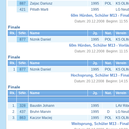
887
Zaijac Dariusz
1995
POL
KS OLIM
421
Pillath Marti
1995
LG Neu
60m Hürden, Schüler M13 - Fina
Datum: 20.12.2008 Beginn: 11:55
Finale
Rk.
StNr.
Name
Jg.
Nat.
Verein
877
Niznik Daniel
1995
POL
KS OLIM
60m Hürden, Schüler M13 - Vorlä
Datum: 20.12.2008 Beginn: 11:15
Finale
Rk.
StNr.
Name
Jg.
Nat.
Verein
1
877
Niznik Daniel
1995
POL
KS OLIM
Hochsprung, Schüler M13 - Fina
Datum: 20.12.2008 Beginn: 14:15
Finale
Rk.
StNr.
Name
Jg.
Nat.
Verein
1.
328
Baustin Johann
1995
LAV Rib
2.
437
Bruhn Marvin
1995
D
LG Neu
3.
863
Kaczor Maciej
1995
POL
KS OLIM
Weitsprung, Schüler M13 - Final