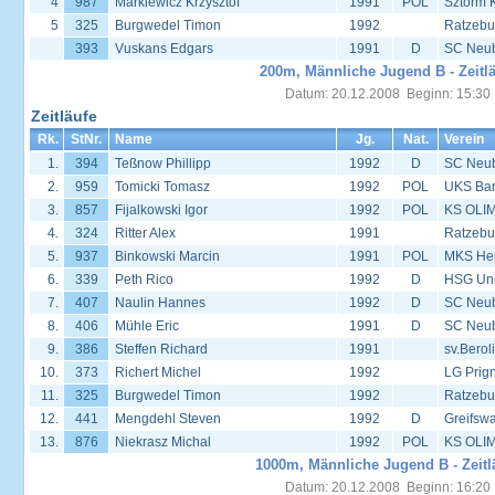
4
987
Markiewicz Krzysztof
1991
POL
Sztorm 
5
325
Burgwedel Timon
1992
Ratzebu
393
Vuskans Edgars
1991
D
SC Neu
200m, Männliche Jugend B - Zeitl
Datum: 20.12.2008 Beginn: 15:30
Zeitläufe
Rk.
StNr.
Name
Jg.
Nat.
Verein
1.
394
Teßnow Phillipp
1992
D
SC Neu
2.
959
Tomicki Tomasz
1992
POL
UKS Bar
3.
857
Fijalkowski Igor
1992
POL
KS OLIM
4.
324
Ritter Alex
1991
Ratzebu
5.
937
Binkowski Marcin
1991
POL
MKS Her
6.
339
Peth Rico
1992
D
HSG Univ
7.
407
Naulin Hannes
1992
D
SC Neu
8.
406
Mühle Eric
1991
D
SC Neu
9.
386
Steffen Richard
1991
sv.Berol
10.
373
Richert Michel
1992
LG Prign
11.
325
Burgwedel Timon
1992
Ratzebu
12.
441
Mengdehl Steven
1992
D
Greifsw
13.
876
Niekrasz Michal
1992
POL
KS OLIM
1000m, Männliche Jugend B - Zeitl
Datum: 20.12.2008 Beginn: 16:20