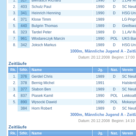
1.
317
Bienasch Richard
1990
D
1.LAV R
2.
403
Schulz Paul
1990
D
SC Neu
3.
341
Heinrich Henning
1990
D
HSG Univ
4.
371
Klose Timm
1989
LG Prign
5.
440
Bulgrin Thomas
1989
D
Greifsw
6.
323
Tardel Peter
1989
D
1.LAV R
7.
961
Wlodareczyk Marcin
1990
POL
UKS Bar
8.
342
Joksch Markus
1989
D
HSG Univ
1000m, Männliche Jugend A - Zeitl
Datum: 20.12.2008 Beginn: 17:00
Zeitläufe
Rk.
StNr.
Name
Jg.
Nat.
Verein
1.
376
Gerdel Chris
1989
D
SC Neu
2.
378
Bernig Michel
1991
Halsten
3.
377
Slabon Ben
1989
D
SC Neu
4.
837
Piasek Kamil
1990
POL
Lekkoat
5.
890
Wysocki Dawid
1990
POL
Mokasyn
384
Horn Robert
1989
D
SC Neu
3000m, Männliche Jugend A - Zeitl
Datum: 20.12.2008 Beginn: 14:10
Zeitläufe
Rk.
StNr.
Name
Jg.
Nat.
Verein