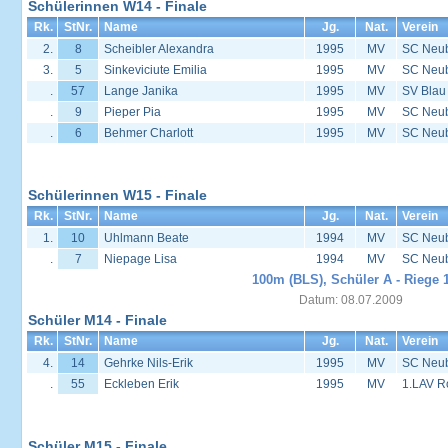
Schülerinnen W14 - Finale
Rk.
StNr.
Name
Jg.
Nat.
Verein
2.
8
Scheibler Alexandra
1995
MV
SC Neu
3.
5
Sinkeviciute Emilia
1995
MV
SC Neu
.
57
Lange Janika
1995
MV
SV Blau
.
9
Pieper Pia
1995
MV
SC Neu
.
6
Behmer Charlott
1995
MV
SC Neu
Schülerinnen W15 - Finale
Rk.
StNr.
Name
Jg.
Nat.
Verein
1.
10
Uhlmann Beate
1994
MV
SC Neu
.
7
Niepage Lisa
1994
MV
SC Neu
100m (BLS), Schüler A - Riege 
Datum: 08.07.2009
Schüler M14 - Finale
Rk.
StNr.
Name
Jg.
Nat.
Verein
4.
14
Gehrke Nils-Erik
1995
MV
SC Neu
.
55
Eckleben Erik
1995
MV
1.LAV R
Schüler M15 - Finale