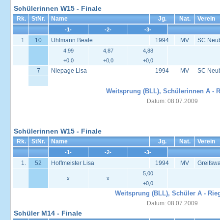
Schülerinnen W15 - Finale
Rk.
StNr.
Name
Jg.
Nat.
Verein
-1-
-2-
-3-
1.
10
Uhlmann Beate
1994
MV
SC Neu
4,99
4,87
4,88
+0,0
+0,0
+0,0
7
Niepage Lisa
1994
MV
SC Neu
Weitsprung (BLL), Schülerinnen A - R
Datum: 08.07.2009
Schülerinnen W15 - Finale
Rk.
StNr.
Name
Jg.
Nat.
Verein
-1-
-2-
-3-
1.
52
Hoffmeister Lisa
1994
MV
Greifsw
5,00
x
x
+0,0
Weitsprung (BLL), Schüler A - Rie
Datum: 08.07.2009
Schüler M14 - Finale