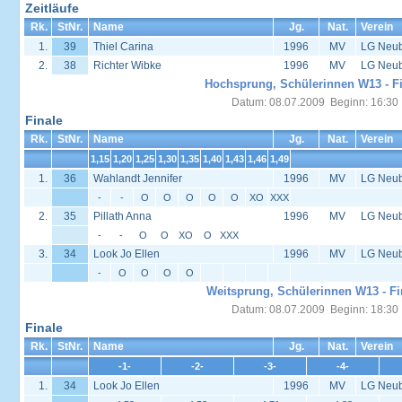
Zeitläufe
Rk.
StNr.
Name
Jg.
Nat.
Verein
1.
39
Thiel Carina
1996
MV
LG Neub
2.
38
Richter Wibke
1996
MV
LG Neub
Hochsprung, Schülerinnen W13 - Fi
Datum: 08.07.2009 Beginn: 16:30
Finale
Rk.
StNr.
Name
Jg.
Nat.
Verein
1,15
1,20
1,25
1,30
1,35
1,40
1,43
1,46
1,49
1.
36
Wahlandt Jennifer
1996
MV
LG Neub
-
-
O
O
O
O
O
XO
XXX
2.
35
Pillath Anna
1996
MV
LG Neub
-
-
O
O
XO
O
XXX
3.
34
Look Jo Ellen
1996
MV
LG Neub
-
O
O
O
O
Weitsprung, Schülerinnen W13 - Fi
Datum: 08.07.2009 Beginn: 18:30
Finale
Rk.
StNr.
Name
Jg.
Nat.
Verein
-1-
-2-
-3-
-4-
1.
34
Look Jo Ellen
1996
MV
LG Neub