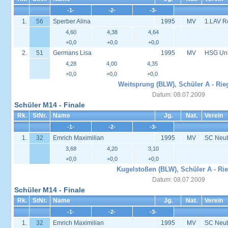
-1-
-2-
-3-
1.
56
Sperber Alina
1995
MV
1.LAV R
4,60
4,38
4,64
+0,0
+0,0
+0,0
2.
51
Germans Lisa
1995
MV
HSG Univ
4,28
4,00
4,35
+0,0
+0,0
+0,0
Weitsprung (BLW), Schüler A - Rie
Datum: 08.07.2009
Schüler M14 - Finale
Rk.
StNr.
Name
Jg.
Nat.
Verein
-1-
-2-
-3-
1.
32
Emrich Maximilian
1995
MV
SC Neu
3,68
4,20
3,10
+0,0
+0,0
+0,0
Kugelstoßen (BLW), Schüler A - Rie
Datum: 08.07.2009
Schüler M14 - Finale
Rk.
StNr.
Name
Jg.
Nat.
Verein
-1-
-2-
-3-
1.
32
Emrich Maximilian
1995
MV
SC Neu