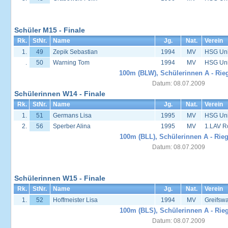
Schüler M15 - Finale
Rk.
StNr.
Name
Jg.
Nat.
Verein
1.
49
Zepik Sebastian
1994
MV
HSG Univ
.
50
Warning Tom
1994
MV
HSG Univ
100m (BLW), Schülerinnen A - Rie
Datum: 08.07.2009
Schülerinnen W14 - Finale
Rk.
StNr.
Name
Jg.
Nat.
Verein
1.
51
Germans Lisa
1995
MV
HSG Univ
2.
56
Sperber Alina
1995
MV
1.LAV R
100m (BLL), Schülerinnen A - Rieg
Datum: 08.07.2009
Schülerinnen W15 - Finale
Rk.
StNr.
Name
Jg.
Nat.
Verein
1.
52
Hoffmeister Lisa
1994
MV
Greifsw
100m (BLS), Schülerinnen A - Rie
Datum: 08.07.2009