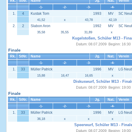
Rk.
StNr.
Name
Jg.
Nat.
Verein
-1-
-2-
-3-
-4-
1.
4
Kustak Tom
1993
MV
SC Neu
41,52
x
43,78
42,19
2.
2
Slabon Aron
1992
MV
SC Neu
35,58
35,55
31,89
x
Kugelstoßen, Schüler M13 - Fina
Datum: 08.07.2009 Beginn: 16:30
Finale
Rk.
StNr.
Name
Jg.
Nat.
Verein
-1-
-2-
-3-
-4-
1.
33
Müller Patrick
1996
MV
LG Neub
15,88
16,47
16,65
x
Diskuswurf, Schüler M13 - Final
Datum: 08.07.2009 Beginn: 19:00
Finale
Rk.
StNr.
Name
Jg.
Nat.
Verein
-1-
-2-
-3-
-4-
1.
33
Müller Patrick
1996
MV
LG Neub
36,18
x
x
x
Speerwurf, Schüler M13 - Final
Datum: 08.07.2009 Beginn: 19:00