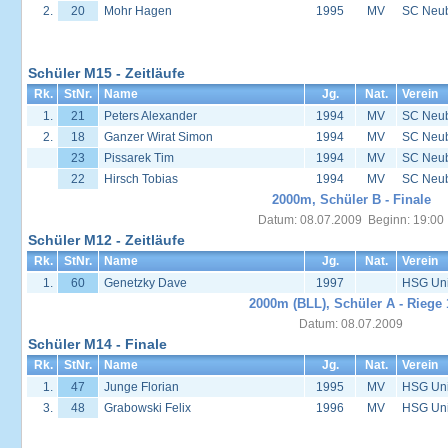
2.
20
Mohr Hagen
1995
MV
SC Neu
Schüler M15 - Zeitläufe
Rk.
StNr.
Name
Jg.
Nat.
Verein
1.
21
Peters Alexander
1994
MV
SC Neu
2.
18
Ganzer Wirat Simon
1994
MV
SC Neu
23
Pissarek Tim
1994
MV
SC Neu
22
Hirsch Tobias
1994
MV
SC Neu
2000m, Schüler B - Finale
Datum: 08.07.2009 Beginn: 19:00
Schüler M12 - Zeitläufe
Rk.
StNr.
Name
Jg.
Nat.
Verein
1.
60
Genetzky Dave
1997
HSG Univ
2000m (BLL), Schüler A - Riege 
Datum: 08.07.2009
Schüler M14 - Finale
Rk.
StNr.
Name
Jg.
Nat.
Verein
1.
47
Junge Florian
1995
MV
HSG Univ
3.
48
Grabowski Felix
1996
MV
HSG Univ