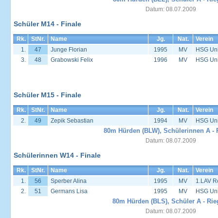
Datum: 08.07.2009
Schüler M14 - Finale
Rk.
StNr.
Name
Jg.
Nat.
Verein
1.
47
Junge Florian
1995
MV
HSG Univ
3.
48
Grabowski Felix
1996
MV
HSG Univ
Schüler M15 - Finale
Rk.
StNr.
Name
Jg.
Nat.
Verein
2.
49
Zepik Sebastian
1994
MV
HSG Univ
80m Hürden (BLW), Schülerinnen A - 
Datum: 08.07.2009
Schülerinnen W14 - Finale
Rk.
StNr.
Name
Jg.
Nat.
Verein
1.
56
Sperber Alina
1995
MV
1.LAV R
2.
51
Germans Lisa
1995
MV
HSG Univ
80m Hürden (BLS), Schüler A - Rie
Datum: 08.07.2009