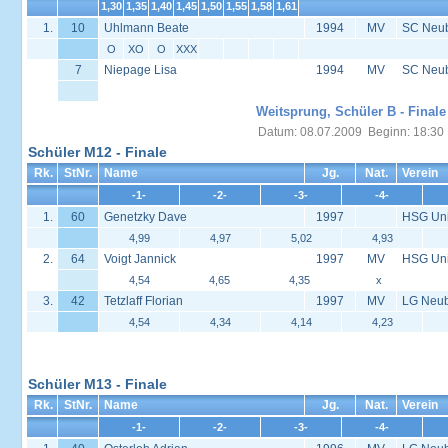
1,30
1,35
1,40
1,45
1,50
1,55
1,58
1,61
1.
10
Uhlmann Beate
1994
MV
SC Neu
O
XO
O
XXX
7
Niepage Lisa
1994
MV
SC Neu
Weitsprung, Schüler B - Finale
Datum: 08.07.2009 Beginn: 18:30
Schüler M12 - Finale
Rk.
StNr.
Name
Jg.
Nat.
Verein
-1-
-2-
-3-
-4-
1.
60
Genetzky Dave
1997
HSG Univ
4,99
4,97
5,02
4,93
2.
64
Voigt Jannick
1997
MV
HSG Univ
4,54
4,65
4,35
x
3.
42
Tetzlaff Florian
1997
MV
LG Neub
4,54
4,34
4,14
4,23
Schüler M13 - Finale
Rk.
StNr.
Name
Jg.
Nat.
Verein
-1-
-2-
-3-
-4-