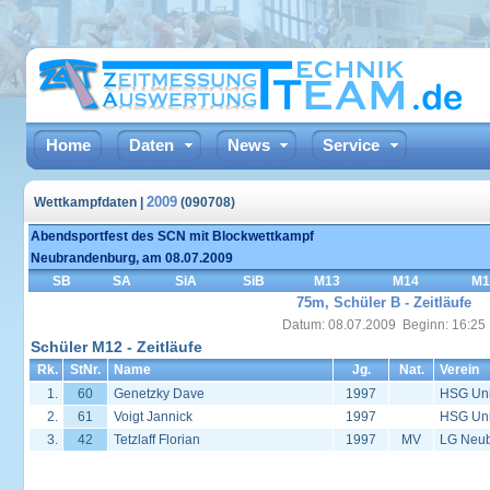
Home
Daten
News
Service
2009
Wettkampfdaten |
(090708)
Abendsportfest des SCN mit Blockwettkampf
Neubrandenburg, am 08.07.2009
SB
SA
SiA
SiB
M13
M14
M1
75m, Schüler B - Zeitläufe
Datum: 08.07.2009 Beginn: 16:25
Schüler M12 - Zeitläufe
Rk.
StNr.
Name
Jg.
Nat.
Verein
1.
60
Genetzky Dave
1997
HSG Univ
2.
61
Voigt Jannick
1997
HSG Univ
3.
42
Tetzlaff Florian
1997
MV
LG Neub