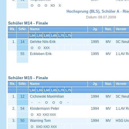
O
O
O
XO
X
Hochsprung (BLS), Schüler A - Rie
Datum: 08.07.2009
Schüler M14 - Finale
Rk.
StNr.
Name
Jg.
Nat.
Verein
1,50
1,55
1,60
1,65
1,70
1,75
1.
14
Gehrke Nils-Erik
1995
MV
SC Neu
O
O
XXX
55
Eckleben Erik
1995
MV
1.LAV R
Schüler M15 - Finale
Rk.
StNr.
Name
Jg.
Nat.
Verein
1,50
1,55
1,60
1,65
1,70
1,75
1.
12
Cichowski Maximilian
1994
MV
SC Neu
-
-
O
O
O
-
2.
54
Klostermann Peter
1994
MV
1.LAV R
O
XO
XXO
XXX
3.
50
Warning Tom
1994
MV
HSG Univ
O
XXO
XXO
XXX