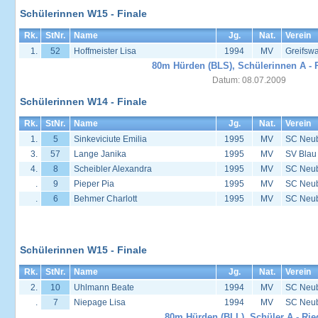
Schülerinnen W15 - Finale
Rk.
StNr.
Name
Jg.
Nat.
Verein
1.
52
Hoffmeister Lisa
1994
MV
Greifsw
80m Hürden (BLS), Schülerinnen A - 
Datum: 08.07.2009
Schülerinnen W14 - Finale
Rk.
StNr.
Name
Jg.
Nat.
Verein
1.
5
Sinkeviciute Emilia
1995
MV
SC Neu
3.
57
Lange Janika
1995
MV
SV Blau
4.
8
Scheibler Alexandra
1995
MV
SC Neu
.
9
Pieper Pia
1995
MV
SC Neu
.
6
Behmer Charlott
1995
MV
SC Neu
Schülerinnen W15 - Finale
Rk.
StNr.
Name
Jg.
Nat.
Verein
2.
10
Uhlmann Beate
1994
MV
SC Neu
.
7
Niepage Lisa
1994
MV
SC Neu
80m Hürden (BLL), Schüler A - Rie