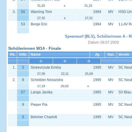
31,02
x
31,15
3.
50
Warning Tom
1994
MV
HSG Univ
27,32
x
27,01
53
Berge Eric
1994
MV
1.LAV R
Speerwurf (BLS), Schülerinnen A - R
Datum: 08.07.2009
Schülerinnen W14 - Finale
Rk.
StNr.
Name
Jg.
Nat.
Verein
-1-
-2-
-3-
1.
5
Sinkeviciute Emilia
1995
MV
SC Neu
27,36
22,11
25,09
2.
8
Scheibler Alexandra
1995
MV
SC Neu
17,19
20,02
x
57
Lange Janika
1995
MV
SV Blau
9
Pieper Pia
1995
MV
SC Neu
6
Behmer Charlott
1995
MV
SC Neu