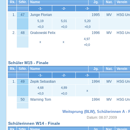
Rk.
StNr.
Name
Jg.
Nat.
Verein
-1-
-2-
-3-
1.
47
Junge Florian
1995
MV
HSG Univ
5,19
5,01
5,20
+0,0
+0,0
+0,0
2.
48
Grabowski Felix
1996
MV
HSG Univ
4,97
x
x
+0,0
Schüler M15 - Finale
Rk.
StNr.
Name
Jg.
Nat.
Verein
-1-
-2-
-3-
1.
49
Zepik Sebastian
1994
MV
HSG Univ
4,68
4,89
x
+0,0
+0,0
50
Warning Tom
1994
MV
HSG Univ
Weitsprung (BLW), Schülerinnen A - 
Datum: 08.07.2009
Schülerinnen W14 - Finale
Rk.
StNr.
Name
Jg.
Nat.
Verein