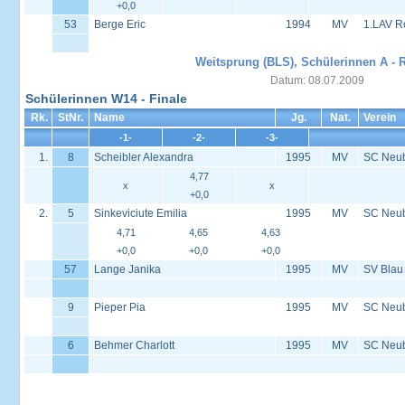
+0,0
53
Berge Eric
1994
MV
1.LAV R
Weitsprung (BLS), Schülerinnen A - R
Datum: 08.07.2009
Schülerinnen W14 - Finale
Rk.
StNr.
Name
Jg.
Nat.
Verein
-1-
-2-
-3-
1.
8
Scheibler Alexandra
1995
MV
SC Neu
4,77
x
x
+0,0
2.
5
Sinkeviciute Emilia
1995
MV
SC Neu
4,71
4,65
4,63
+0,0
+0,0
+0,0
57
Lange Janika
1995
MV
SV Blau
9
Pieper Pia
1995
MV
SC Neu
6
Behmer Charlott
1995
MV
SC Neu