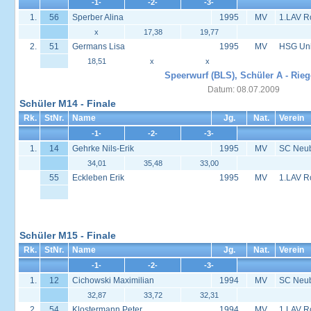
-1-
-2-
-3-
1.
56
Sperber Alina
1995
MV
1.LAV R
x
17,38
19,77
2.
51
Germans Lisa
1995
MV
HSG Univ
18,51
x
x
Speerwurf (BLS), Schüler A - Rieg
Datum: 08.07.2009
Schüler M14 - Finale
Rk.
StNr.
Name
Jg.
Nat.
Verein
-1-
-2-
-3-
1.
14
Gehrke Nils-Erik
1995
MV
SC Neu
34,01
35,48
33,00
55
Eckleben Erik
1995
MV
1.LAV R
Schüler M15 - Finale
Rk.
StNr.
Name
Jg.
Nat.
Verein
-1-
-2-
-3-
1.
12
Cichowski Maximilian
1994
MV
SC Neu
32,87
33,72
32,31
2.
54
Klostermann Peter
1994
MV
1.LAV R