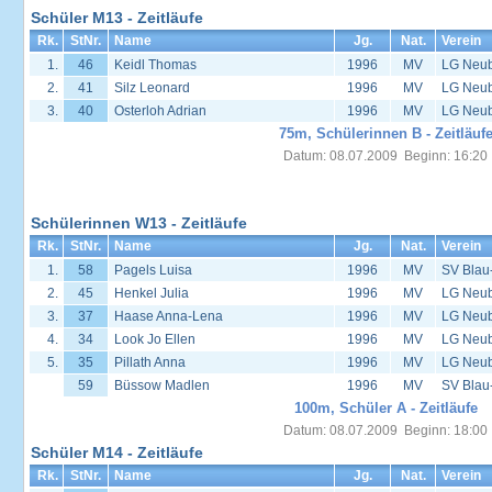
Schüler M13 - Zeitläufe
Rk.
StNr.
Name
Jg.
Nat.
Verein
1.
46
Keidl Thomas
1996
MV
LG Neub
2.
41
Silz Leonard
1996
MV
LG Neub
3.
40
Osterloh Adrian
1996
MV
LG Neu
75m, Schülerinnen B - Zeitläuf
Datum: 08.07.2009 Beginn: 16:20
Schülerinnen W13 - Zeitläufe
Rk.
StNr.
Name
Jg.
Nat.
Verein
1.
58
Pagels Luisa
1996
MV
SV Blau
2.
45
Henkel Julia
1996
MV
LG Neub
3.
37
Haase Anna-Lena
1996
MV
LG Neub
4.
34
Look Jo Ellen
1996
MV
LG Neub
5.
35
Pillath Anna
1996
MV
LG Neub
59
Büssow Madlen
1996
MV
SV Blau
100m, Schüler A - Zeitläufe
Datum: 08.07.2009 Beginn: 18:00
Schüler M14 - Zeitläufe
Rk.
StNr.
Name
Jg.
Nat.
Verein