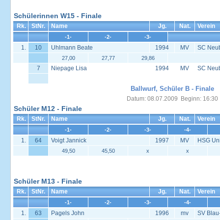
Schülerinnen W15 - Finale
Rk.
StNr.
Name
Jg.
Nat.
Verein
-1-
-2-
-3-
1.
10
Uhlmann Beate
1994
MV
SC Neu
27,00
27,77
29,86
7
Niepage Lisa
1994
MV
SC Neu
Ballwurf, Schüler B - Finale
Datum: 08.07.2009 Beginn: 16:30
Schüler M12 - Finale
Rk.
StNr.
Name
Jg.
Nat.
Verein
-1-
-2-
-3-
-4-
1.
64
Voigt Jannick
1997
MV
HSG Univ
49,50
45,50
x
x
Schüler M13 - Finale
Rk.
StNr.
Name
Jg.
Nat.
Verein
-1-
-2-
-3-
-4-
1.
63
Pagels John
1996
mv
SV Blau