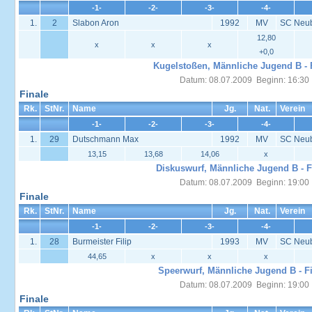
-1-
-2-
-3-
-4-
1.
2
Slabon Aron
1992
MV
SC Neu
12,80
x
x
x
+0,0
Kugelstoßen, Männliche Jugend B - 
Datum: 08.07.2009 Beginn: 16:30
Finale
Rk.
StNr.
Name
Jg.
Nat.
Verein
-1-
-2-
-3-
-4-
1.
29
Dutschmann Max
1992
MV
SC Neu
13,15
13,68
14,06
x
Diskuswurf, Männliche Jugend B - F
Datum: 08.07.2009 Beginn: 19:00
Finale
Rk.
StNr.
Name
Jg.
Nat.
Verein
-1-
-2-
-3-
-4-
1.
28
Burmeister Filip
1993
MV
SC Neu
44,65
x
x
x
Speerwurf, Männliche Jugend B - F
Datum: 08.07.2009 Beginn: 19:00
Finale