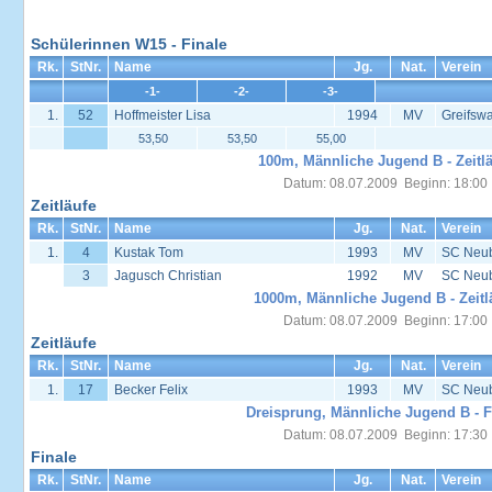
Schülerinnen W15 - Finale
Rk.
StNr.
Name
Jg.
Nat.
Verein
-1-
-2-
-3-
1.
52
Hoffmeister Lisa
1994
MV
Greifsw
53,50
53,50
55,00
100m, Männliche Jugend B - Zeitl
Datum: 08.07.2009 Beginn: 18:00
Zeitläufe
Rk.
StNr.
Name
Jg.
Nat.
Verein
1.
4
Kustak Tom
1993
MV
SC Neu
3
Jagusch Christian
1992
MV
SC Neu
1000m, Männliche Jugend B - Zeitl
Datum: 08.07.2009 Beginn: 17:00
Zeitläufe
Rk.
StNr.
Name
Jg.
Nat.
Verein
1.
17
Becker Felix
1993
MV
SC Neu
Dreisprung, Männliche Jugend B - F
Datum: 08.07.2009 Beginn: 17:30
Finale
Rk.
StNr.
Name
Jg.
Nat.
Verein