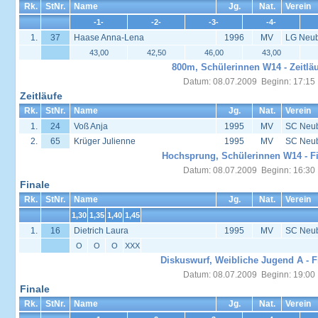
Rk.
StNr.
Name
Jg.
Nat.
Verein
-1-
-2-
-3-
-4-
1.
37
Haase Anna-Lena
1996
MV
LG Neub
43,00
42,50
46,00
43,00
800m, Schülerinnen W14 - Zeitläu
Datum: 08.07.2009 Beginn: 17:15
Zeitläufe
Rk.
StNr.
Name
Jg.
Nat.
Verein
1.
24
Voß Anja
1995
MV
SC Neu
2.
65
Krüger Julienne
1995
MV
SC Neu
Hochsprung, Schülerinnen W14 - Fi
Datum: 08.07.2009 Beginn: 16:30
Finale
Rk.
StNr.
Name
Jg.
Nat.
Verein
1,30
1,35
1,40
1,45
1.
16
Dietrich Laura
1995
MV
SC Neu
O
O
O
XXX
Diskuswurf, Weibliche Jugend A - F
Datum: 08.07.2009 Beginn: 19:00
Finale
Rk.
StNr.
Name
Jg.
Nat.
Verein