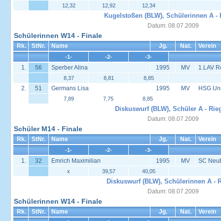
12,32
12,92
12,34
Kugelstoßen (BLW), Schülerinnen A - 
Datum: 08.07.2009
Schülerinnen W14 - Finale
Rk.
StNr.
Name
Jg.
Nat.
Verein
-1-
-2-
-3-
1.
56
Sperber Alina
1995
MV
1.LAV R
8,37
8,81
8,85
2.
51
Germans Lisa
1995
MV
HSG Univ
7,89
7,75
8,85
Diskuswurf (BLW), Schüler A - Rie
Datum: 08.07.2009
Schüler M14 - Finale
Rk.
StNr.
Name
Jg.
Nat.
Verein
-1-
-2-
-3-
1.
32
Emrich Maximilian
1995
MV
SC Neu
x
39,57
40,05
Diskuswurf (BLW), Schülerinnen A - R
Datum: 08.07.2009
Schülerinnen W14 - Finale
Rk.
StNr.
Name
Jg.
Nat.
Verein