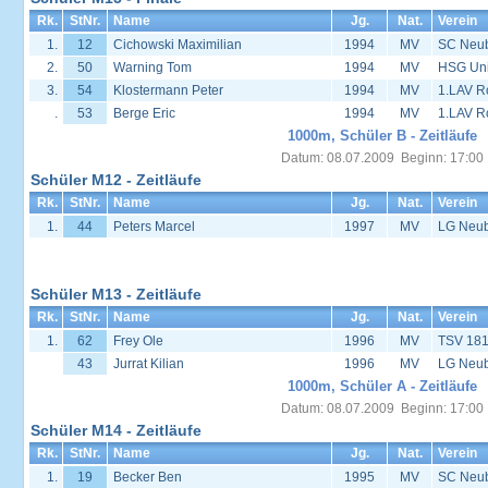
Rk.
StNr.
Name
Jg.
Nat.
Verein
1.
12
Cichowski Maximilian
1994
MV
SC Neu
2.
50
Warning Tom
1994
MV
HSG Univ
3.
54
Klostermann Peter
1994
MV
1.LAV R
.
53
Berge Eric
1994
MV
1.LAV R
1000m, Schüler B - Zeitläufe
Datum: 08.07.2009 Beginn: 17:00
Schüler M12 - Zeitläufe
Rk.
StNr.
Name
Jg.
Nat.
Verein
1.
44
Peters Marcel
1997
MV
LG Neub
Schüler M13 - Zeitläufe
Rk.
StNr.
Name
Jg.
Nat.
Verein
1.
62
Frey Ole
1996
MV
TSV 181
43
Jurrat Kilian
1996
MV
LG Neub
1000m, Schüler A - Zeitläufe
Datum: 08.07.2009 Beginn: 17:00
Schüler M14 - Zeitläufe
Rk.
StNr.
Name
Jg.
Nat.
Verein
1.
19
Becker Ben
1995
MV
SC Neu