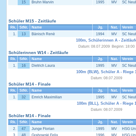
15
Bruhn Marvin
1995
MV
SC Neu
Schüler M15 - Zeitläufe
Rk.
StNr.
Name
Jg.
Nat.
Verein
1.
13
Bänisch Renè
1994
MV
SC Neu
100m, Schülerinnen A - Zeitläuf
Datum: 08.07.2009 Beginn: 18:00
Schülerinnen W14 - Zeitläufe
Rk.
StNr.
Name
Jg.
Nat.
Verein
1.
16
Dietrich Laura
1995
MV
SC Neu
100m (BLW), Schüler A - Riege 
Datum: 08.07.2009
Schüler M14 - Finale
Rk.
StNr.
Name
Jg.
Nat.
Verein
1.
32
Emrich Maximilian
1995
MV
SC Neu
100m (BLL), Schüler A - Riege 
Datum: 08.07.2009
Schüler M14 - Finale
Rk.
StNr.
Name
Jg.
Nat.
Verein
2.
47
Junge Florian
1995
MV
HSG Univ
3.
48
Grabowski Felix
1996
MV
HSG Univ