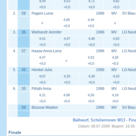
4,59
4,53
4,71
4,82
+0,0
+0,0
+0,0
+0,0
2.
58
Pagels Luisa
1996
MV
SV Blau
4,65
4,44
x
x
+0,0
+0,0
3.
36
Wahlandt Jennifer
1996
MV
LG Neub
4,41
4,47
4,46
4,63
+0,0
+0,0
+0,0
+0,0
4.
37
Haase Anna-Lena
1996
MV
LG Neub
4,47
4,53
4,26
x
+0,0
+0,0
+0,0
5.
45
Henkel Julia
1996
MV
LG Neub
4,07
4,33
4,30
4,43
+0,0
+0,0
+0,0
+0,0
6.
35
Pillath Anna
1996
MV
LG Neub
4,21
4,08
4,26
4,18
+0,0
+0,0
+0,0
+0,0
59
Büssow Madlen
1996
MV
SV Blau
Ballwurf, Schülerinnen W13 - Fin
Datum: 08.07.2009 Beginn: 16:30
Finale