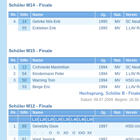
Schüler M14 - Finale
Rk.
StNr.
Name
Jg.
Nat.
Verein
4.
14
Gehrke Nils-Erik
1995
MV
SC Neu
.
55
Eckleben Erik
1995
MV
1.LAV R
Schüler M15 - Finale
Rk.
StNr.
Name
Jg.
Nat.
Verein
1.
12
Cichowski Maximilian
1994
MV
SC Neu
2.
54
Klostermann Peter
1994
MV
1.LAV R
3.
50
Warning Tom
1994
MV
HSG Univ
.
53
Berge Eric
1994
MV
1.LAV R
Hochsprung, Schüler B - Final
Datum: 08.07.2009 Beginn: 16:30
Schüler M12 - Finale
Rk.
StNr.
Name
Jg.
Nat.
Verein
1,15
1,20
1,25
1,30
1,35
1,40
1,45
1,50
1.
60
Genetzky Dave
1997
HSG Univ
-
-
O
O
XO
O
XXO
XX
2.
61
Voigt Jannick
1997
HSG Univ