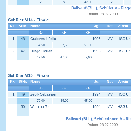
x
x
42,90
x
Ballwurf (BLL), Schüler A - Riege
Datum: 08.07.2009
Schüler M14 - Finale
Rk.
StNr.
Name
Jg.
Nat.
Verein
-1-
-2-
-3-
1.
48
Grabowski Felix
1996
MV
HSG Univ
54,50
52,50
57,50
2.
47
Junge Florian
1995
MV
HSG Univ
49,50
47,00
57,00
Schüler M15 - Finale
Rk.
StNr.
Name
Jg.
Nat.
Verein
-1-
-2-
-3-
1.
49
Zepik Sebastian
1994
MV
HSG Univ
70,00
65,00
65,00
50
Warning Tom
1994
MV
HSG Univ
Ballwurf (BLL), Schülerinnen A - Ri
Datum: 08.07.2009