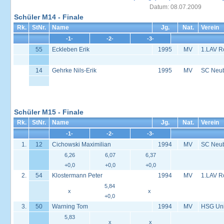
Datum: 08.07.2009
Schüler M14 - Finale
Rk.
StNr.
Name
Jg.
Nat.
Verein
-1-
-2-
-3-
55
Eckleben Erik
1995
MV
1.LAV R
14
Gehrke Nils-Erik
1995
MV
SC Neu
Schüler M15 - Finale
Rk.
StNr.
Name
Jg.
Nat.
Verein
-1-
-2-
-3-
1.
12
Cichowski Maximilian
1994
MV
SC Neu
6,26
6,07
6,37
+0,0
+0,0
+0,0
2.
54
Klostermann Peter
1994
MV
1.LAV R
5,84
x
x
+0,0
3.
50
Warning Tom
1994
MV
HSG Univ
5,83
x
x