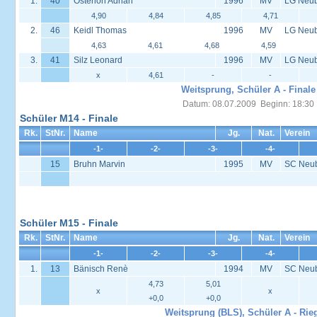
1.
40
Osterloh Adrian
1996
MV
LG Neu
4,90
4,84
4,85
4,71
2.
46
Keidl Thomas
1996
MV
LG Neub
4,63
4,61
4,68
4,59
3.
41
Silz Leonard
1996
MV
LG Neub
x
4,61
-
-
Weitsprung, Schüler A - Finale
Datum: 08.07.2009 Beginn: 18:30
Schüler M14 - Finale
Rk.
StNr.
Name
Jg.
Nat.
Verein
-1-
-2-
-3-
-4-
15
Bruhn Marvin
1995
MV
SC Neu
Schüler M15 - Finale
Rk.
StNr.
Name
Jg.
Nat.
Verein
-1-
-2-
-3-
-4-
1.
13
Bänisch Renè
1994
MV
SC Neu
4,73
5,01
x
x
+0,0
+0,0
Weitsprung (BLS), Schüler A - Rie