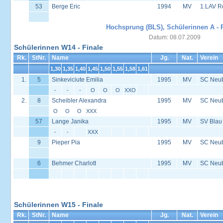
53
Berge Eric
1994
MV
1.LAV R
Hochsprung (BLS), Schülerinnen A - 
Datum: 08.07.2009
Schülerinnen W14 - Finale
Rk.
StNr.
Name
Jg.
Nat.
Verein
1,30
1,35
1,40
1,45
1,50
1,55
1,58
1,61
1.
5
Sinkeviciute Emilia
1995
MV
SC Neu
-
-
-
O
O
O
XXO
2.
8
Scheibler Alexandra
1995
MV
SC Neu
O
O
O
XXX
57
Lange Janika
1995
MV
SV Blau
-
-
XXX
9
Pieper Pia
1995
MV
SC Neu
6
Behmer Charlott
1995
MV
SC Neu
Schülerinnen W15 - Finale
Rk.
StNr.
Name
Jg.
Nat.
Verein