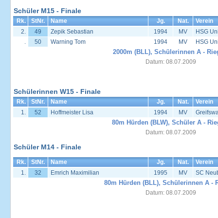
Schüler M15 - Finale
Rk.
StNr.
Name
Jg.
Nat.
Verein
2.
49
Zepik Sebastian
1994
MV
HSG Univ
.
50
Warning Tom
1994
MV
HSG Univ
2000m (BLL), Schülerinnen A - Rie
Datum: 08.07.2009
Schülerinnen W15 - Finale
Rk.
StNr.
Name
Jg.
Nat.
Verein
1.
52
Hoffmeister Lisa
1994
MV
Greifsw
80m Hürden (BLW), Schüler A - Rie
Datum: 08.07.2009
Schüler M14 - Finale
Rk.
StNr.
Name
Jg.
Nat.
Verein
1.
32
Emrich Maximilian
1995
MV
SC Neu
80m Hürden (BLL), Schülerinnen A - 
Datum: 08.07.2009