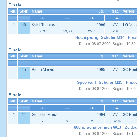
Finale
Rk.
StNr.
Name
Jg.
Nat.
Verein
-1-
-2-
-3-
-4-
1.
46
Keidl Thomas
1996
MV
LG Neub
30,97
23,58
25,53
28,81
Hochsprung, Schüler M14 - Fina
Datum: 08.07.2009 Beginn: 16:30
Finale
Rk.
StNr.
Name
Jg.
Nat.
Verein
15
Bruhn Marvin
1995
MV
SC Neu
Speerwurf, Schüler M15 - Final
Datum: 08.07.2009 Beginn: 19:00
Finale
Rk.
StNr.
Name
Jg.
Nat.
Verein
-1-
-2-
-3-
-4-
1.
11
Glutsche Franz
1994
MV
SC Neu
x
x
x
32,76
800m, Schülerinnen W13 - Zeitläu
Datum: 08.07.2009 Beginn: 17:15