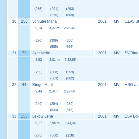
(285)
(291)
(293)
(576)
(869)
30
256
Schlüter Maria
2001
MV
1.LAV S
9,14
3,02 m
2:28,46
(276)
(309)
(280)
(585)
(865)
31
73
Axel Merle
2001
MV
SV Blau
8,93
3,01 m
2:32,95
(295)
(308)
(259)
(603)
(862)
32
44
Ringel Merit
2001
MV
HSG Univ
9,44
2,84 m
2:27,86
(249)
(284)
(282)
(533)
(815)
33
155
Lexow Lene
2001
MV
ESV Lok 
9,17
2,95 m
2:43,34
(273)
(300)
(216)