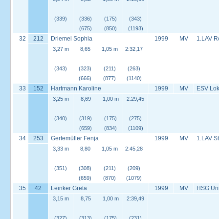
(339)
(336)
(175)
(343)
(675)
(850)
(1193)
32
212
Driemel Sophia
1999
MV
1.LAV R
3,27 m
8,65
1,05 m
2:32,17
(343)
(323)
(211)
(263)
(666)
(877)
(1140)
33
152
Hartmann Karoline
1999
MV
ESV Lok 
3,25 m
8,69
1,00 m
2:29,45
(340)
(319)
(175)
(275)
(659)
(834)
(1109)
34
253
Gertemüller Fenja
1999
MV
1.LAV S
3,33 m
8,80
1,05 m
2:45,28
(351)
(308)
(211)
(209)
(659)
(870)
(1079)
35
42
Leinker Greta
1999
MV
HSG Univ
3,15 m
8,75
1,00 m
2:39,49
(327)
(313)
(175)
(231)