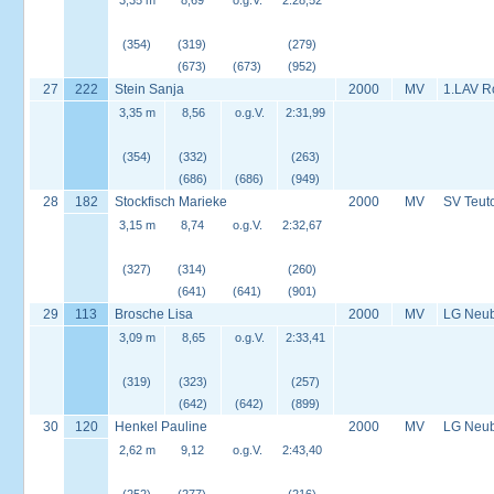
3,35 m
8,69
o.g.V.
2:28,52
(354)
(319)
(279)
(673)
(673)
(952)
27
222
Stein Sanja
2000
MV
1.LAV R
3,35 m
8,56
o.g.V.
2:31,99
(354)
(332)
(263)
(686)
(686)
(949)
28
182
Stockfisch Marieke
2000
MV
SV Teut
3,15 m
8,74
o.g.V.
2:32,67
(327)
(314)
(260)
(641)
(641)
(901)
29
113
Brosche Lisa
2000
MV
LG Neu
3,09 m
8,65
o.g.V.
2:33,41
(319)
(323)
(257)
(642)
(642)
(899)
30
120
Henkel Pauline
2000
MV
LG Neu
2,62 m
9,12
o.g.V.
2:43,40