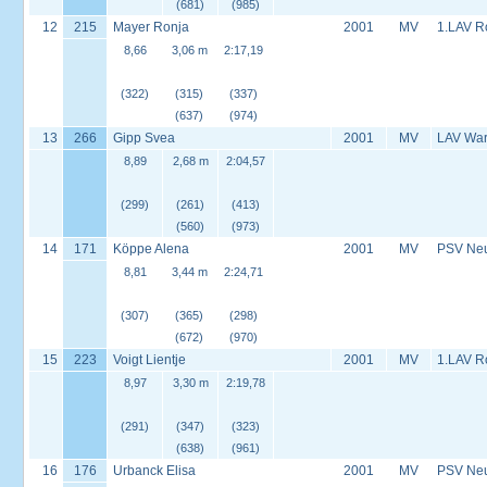
(681)
(985)
12
215
Mayer Ronja
2001
MV
1.LAV R
8,66
3,06 m
2:17,19
(322)
(315)
(337)
(637)
(974)
13
266
Gipp Svea
2001
MV
LAV Wa
8,89
2,68 m
2:04,57
(299)
(261)
(413)
(560)
(973)
14
171
Köppe Alena
2001
MV
PSV Neus
8,81
3,44 m
2:24,71
(307)
(365)
(298)
(672)
(970)
15
223
Voigt Lientje
2001
MV
1.LAV R
8,97
3,30 m
2:19,78
(291)
(347)
(323)
(638)
(961)
16
176
Urbanck Elisa
2001
MV
PSV Neus