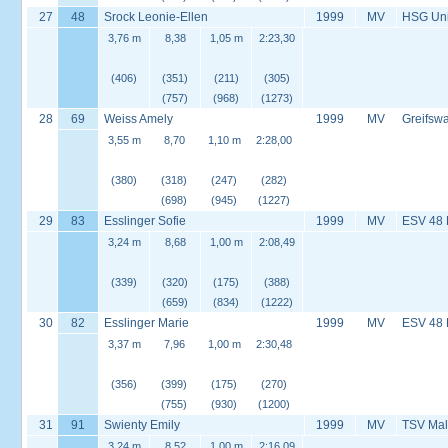
27
48
Srock Leonie-Ellen
1999
MV
HSG Univ
3,76 m
8,38
1,05 m
2:23,30
(406)
(351)
(211)
(305)
(757)
(968)
(1273)
28
69
Weiss Amely
1999
MV
Greifswa
3,55 m
8,70
1,10 m
2:28,00
(380)
(318)
(247)
(282)
(698)
(945)
(1227)
29
83
Esslinger Sofie
1999
MV
ESV 48
3,24 m
8,68
1,00 m
2:08,49
(339)
(320)
(175)
(388)
(659)
(834)
(1222)
30
82
Esslinger Marie
1999
MV
ESV 48
3,37 m
7,96
1,00 m
2:30,48
(356)
(399)
(175)
(270)
(755)
(930)
(1200)
31
91
Swienty Emily
1999
MV
TSV Mal
3,24 m
8,52
1,00 m
2:16,09