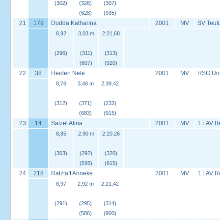
(302)
(326)
(307)
(628)
(935)
21
179
Dudda Katharina
2001
MV
SV Teut
8,92
3,03 m
2:21,68
(296)
(311)
(313)
(607)
(920)
22
38
Heiden Nele
2001
MV
HSG Univ
8,76
3,48 m
2:39,42
(312)
(371)
(232)
(683)
(915)
23
14
Satzel Alina
2001
MV
1.LAV B
8,85
2,90 m
2:20,26
(303)
(292)
(320)
(595)
(915)
24
218
Ratzlaff Anneke
2001
MV
1.LAV R
8,97
2,92 m
2:21,42
(291)
(295)
(314)
(586)
(900)