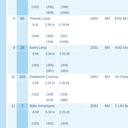
(322)
(336)
(348)
(658)
(1006)
8
86
Thoma Luisa
2001
MV
ESV 48
8,41
3,36 m
2:24,84
(348)
(355)
(297)
(703)
(1000)
9
39
Kelm Lena
2001
MV
HSG Univ
8,56
3,36 m
2:22,99
(332)
(355)
(306)
(687)
(993)
10
284
Diederich Corinna
2001
MV
SV Forts
8,56
3,23 m
2:20,64
(332)
(338)
(318)
(670)
(988)
11
7
Bähr Annemarie
2001
MV
1.LAV B
8,59
3,34 m
2:23,49
(329)
(352)
(304)