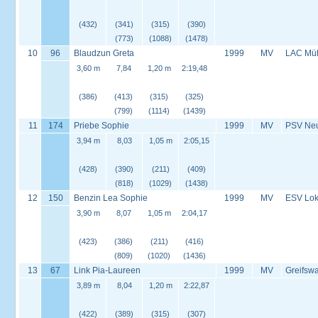
(432)
(341)
(315)
(390)
(773)
(1088)
(1478)
10
96
Blaudzun Greta
1999
MV
LAC Müh
3,60 m
7,84
1,20 m
2:19,48
(386)
(413)
(315)
(325)
(799)
(1114)
(1439)
11
174
Priebe Sophie
1999
MV
PSV Neus
3,94 m
8,03
1,05 m
2:05,15
(428)
(390)
(211)
(409)
(818)
(1029)
(1438)
12
150
Benzin Lea Sophie
1999
MV
ESV Lok 
3,90 m
8,07
1,05 m
2:04,17
(423)
(386)
(211)
(416)
(809)
(1020)
(1436)
13
67
Link Pia-Laureen
1999
MV
Greifswa
3,89 m
8,04
1,20 m
2:22,87
(422)
(389)
(315)
(307)