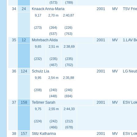
(573)
(789)
34
24
Knaack Anna-Maria
2001
MV
TSV Frie
9,17
2,70 m
2:40,87
(273)
(264)
(226)
(537)
(763)
35
12
Mohrbach Alida
2001
MV
1.LAV B
9,65
2,51 m
2:38,69
(232)
(235)
(235)
(467)
(702)
36
124
Schulz Lia
2001
MV
LG Neu
9,95
2,54 m
2:35,88
(208)
(240)
(246)
(448)
(694)
37
158
Teßmer Sarah
2001
MV
ESV Lok 
9,75
2,55 m
2:44,33
(224)
(242)
(212)
(466)
(678)
38
157
Stitz Katharina
2001
MV
ESV Lok 