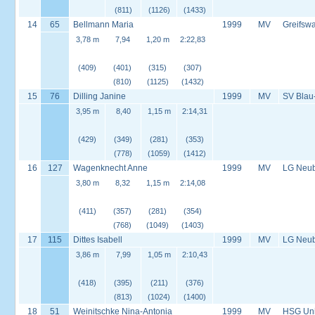
(811)
(1126)
(1433)
14
65
Bellmann Maria
1999
MV
Greifswa
3,78 m
7,94
1,20 m
2:22,83
(409)
(401)
(315)
(307)
(810)
(1125)
(1432)
15
76
Dilling Janine
1999
MV
SV Blau
3,95 m
8,40
1,15 m
2:14,31
(429)
(349)
(281)
(353)
(778)
(1059)
(1412)
16
127
Wagenknecht Anne
1999
MV
LG Neu
3,80 m
8,32
1,15 m
2:14,08
(411)
(357)
(281)
(354)
(768)
(1049)
(1403)
17
115
Dittes Isabell
1999
MV
LG Neu
3,86 m
7,99
1,05 m
2:10,43
(418)
(395)
(211)
(376)
(813)
(1024)
(1400)
18
51
Weinitschke Nina-Antonia
1999
MV
HSG Univ