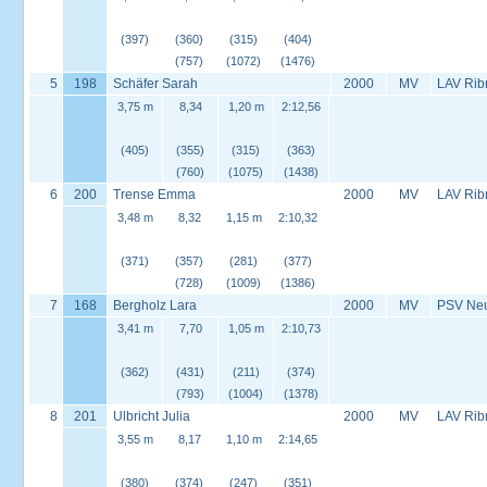
(397)
(360)
(315)
(404)
(757)
(1072)
(1476)
5
198
Schäfer Sarah
2000
MV
LAV Rib
3,75 m
8,34
1,20 m
2:12,56
(405)
(355)
(315)
(363)
(760)
(1075)
(1438)
6
200
Trense Emma
2000
MV
LAV Rib
3,48 m
8,32
1,15 m
2:10,32
(371)
(357)
(281)
(377)
(728)
(1009)
(1386)
7
168
Bergholz Lara
2000
MV
PSV Neus
3,41 m
7,70
1,05 m
2:10,73
(362)
(431)
(211)
(374)
(793)
(1004)
(1378)
8
201
Ulbricht Julia
2000
MV
LAV Rib
3,55 m
8,17
1,10 m
2:14,65
(380)
(374)
(247)
(351)