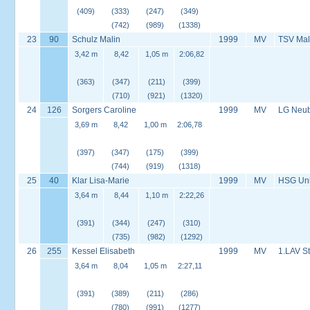
(409)
(333)
(247)
(349)
(742)
(989)
(1338)
23
90
Schulz Malin
1999
MV
TSV Mal
3,42 m
8,42
1,05 m
2:06,82
(363)
(347)
(211)
(399)
(710)
(921)
(1320)
24
126
Sorgers Caroline
1999
MV
LG Neu
3,69 m
8,42
1,00 m
2:06,78
(397)
(347)
(175)
(399)
(744)
(919)
(1318)
25
40
Klar Lisa-Marie
1999
MV
HSG Univ
3,64 m
8,44
1,10 m
2:22,26
(391)
(344)
(247)
(310)
(735)
(982)
(1292)
26
255
Kessel Elisabeth
1999
MV
1.LAV S
3,64 m
8,04
1,05 m
2:27,11
(391)
(389)
(211)
(286)
(780)
(991)
(1277)