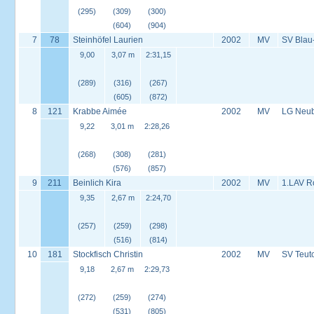
(295)
(309)
(300)
(604)
(904)
7
78
Steinhöfel Laurien
2002
MV
SV Blau
9,00
3,07 m
2:31,15
(289)
(316)
(267)
(605)
(872)
8
121
Krabbe Aimée
2002
MV
LG Neu
9,22
3,01 m
2:28,26
(268)
(308)
(281)
(576)
(857)
9
211
Beinlich Kira
2002
MV
1.LAV R
9,35
2,67 m
2:24,70
(257)
(259)
(298)
(516)
(814)
10
181
Stockfisch Christin
2002
MV
SV Teut
9,18
2,67 m
2:29,73
(272)
(259)
(274)
(531)
(805)