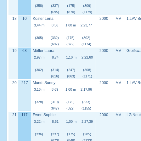
(358)
(337)
(175)
(309)
(695)
(870)
(1179)
18
10
Köster Lena
2000
MV
1.LAV B
3,44 m
8,56
1,00 m
2:23,77
(365)
(332)
(175)
(302)
(697)
(872)
(1174)
19
68
Möller Laura
2000
MV
Greifswa
2,97 m
8,74
1,10 m
2:22,60
(302)
(314)
(247)
(308)
(616)
(863)
(1171)
20
217
Mundt Sunny
2000
MV
1.LAV R
3,16 m
8,69
1,00 m
2:17,96
(328)
(319)
(175)
(333)
(647)
(822)
(1155)
21
117
Ewert Sophie
2000
MV
LG Neu
3,22 m
8,51
1,00 m
2:27,39
(336)
(337)
(175)
(285)
(673)
(848)
(1133)