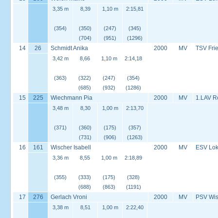
3,35 m
8,39
1,10 m
2:15,81
(354)
(350)
(247)
(345)
(704)
(951)
(1296)
14
26
Schmidt Anika
2000
MV
TSV Frie
3,42 m
8,66
1,10 m
2:14,18
(363)
(322)
(247)
(354)
(685)
(932)
(1286)
15
225
Wiechmann Pia
2000
MV
1.LAV R
3,48 m
8,30
1,00 m
2:13,70
(371)
(360)
(175)
(357)
(731)
(906)
(1263)
16
161
Wischer Isabell
2000
MV
ESV Lok 
3,36 m
8,55
1,00 m
2:18,89
(355)
(333)
(175)
(328)
(688)
(863)
(1191)
17
276
Gerlach Vroni
2000
MV
PSV Wis
3,38 m
8,51
1,00 m
2:22,40