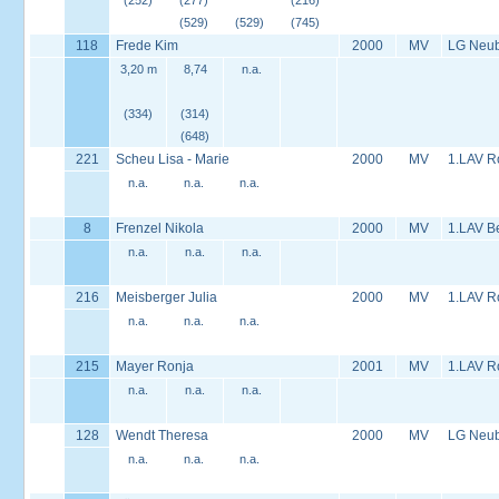
(252)
(277)
(216)
(529)
(529)
(745)
118
Frede Kim
2000
MV
LG Neu
3,20 m
8,74
n.a.
(334)
(314)
(648)
221
Scheu Lisa - Marie
2000
MV
1.LAV R
n.a.
n.a.
n.a.
8
Frenzel Nikola
2000
MV
1.LAV B
n.a.
n.a.
n.a.
216
Meisberger Julia
2000
MV
1.LAV R
n.a.
n.a.
n.a.
215
Mayer Ronja
2001
MV
1.LAV R
n.a.
n.a.
n.a.
128
Wendt Theresa
2000
MV
LG Neu
n.a.
n.a.
n.a.