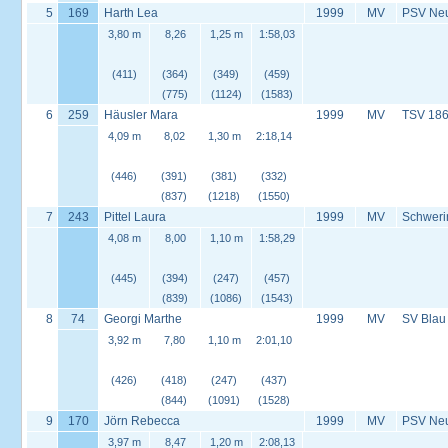
5
169
Harth Lea
1999
MV
PSV Neus
3,80 m
8,26
1,25 m
1:58,03
(411)
(364)
(349)
(459)
(775)
(1124)
(1583)
6
259
Häusler Mara
1999
MV
TSV 186
4,09 m
8,02
1,30 m
2:18,14
(446)
(391)
(381)
(332)
(837)
(1218)
(1550)
7
243
Pittel Laura
1999
MV
Schweri
4,08 m
8,00
1,10 m
1:58,29
(445)
(394)
(247)
(457)
(839)
(1086)
(1543)
8
74
Georgi Marthe
1999
MV
SV Blau
3,92 m
7,80
1,10 m
2:01,10
(426)
(418)
(247)
(437)
(844)
(1091)
(1528)
9
170
Jörn Rebecca
1999
MV
PSV Neus
3,97 m
8,47
1,20 m
2:08,13