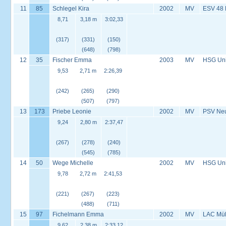
11
85
Schlegel Kira
2002
MV
ESV 48
8,71
3,18 m
3:02,33
(317)
(331)
(150)
(648)
(798)
12
35
Fischer Emma
2003
MV
HSG Univ
9,53
2,71 m
2:26,39
(242)
(265)
(290)
(507)
(797)
13
173
Priebe Leonie
2002
MV
PSV Neus
9,24
2,80 m
2:37,47
(267)
(278)
(240)
(545)
(785)
14
50
Wege Michelle
2002
MV
HSG Univ
9,78
2,72 m
2:41,53
(221)
(267)
(223)
(488)
(711)
15
97
Fichelmann Emma
2002
MV
LAC Müh
9,62
2,38 m
2:33,12