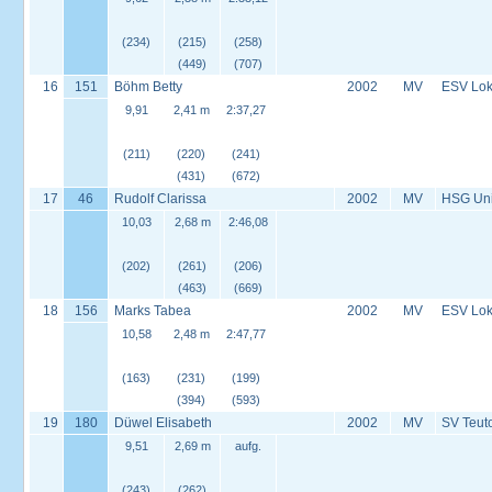
(234)
(215)
(258)
(449)
(707)
16
151
Böhm Betty
2002
MV
ESV Lok 
9,91
2,41 m
2:37,27
(211)
(220)
(241)
(431)
(672)
17
46
Rudolf Clarissa
2002
MV
HSG Univ
10,03
2,68 m
2:46,08
(202)
(261)
(206)
(463)
(669)
18
156
Marks Tabea
2002
MV
ESV Lok 
10,58
2,48 m
2:47,77
(163)
(231)
(199)
(394)
(593)
19
180
Düwel Elisabeth
2002
MV
SV Teut
9,51
2,69 m
aufg.
(243)
(262)