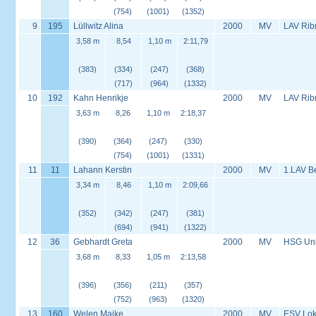
(754)
(1001)
(1352)
9
195
Lüllwitz Alina
2000
MV
LAV Rib
3,58 m
8,54
1,10 m
2:11,79
(383)
(334)
(247)
(368)
(717)
(964)
(1332)
10
192
Kahn Henrikje
2000
MV
LAV Rib
3,63 m
8,26
1,10 m
2:18,37
(390)
(364)
(247)
(330)
(754)
(1001)
(1331)
11
11
Lahann Kerstin
2000
MV
1.LAV B
3,34 m
8,46
1,10 m
2:09,66
(352)
(342)
(247)
(381)
(694)
(941)
(1322)
12
36
Gebhardt Greta
2000
MV
HSG Univ
3,68 m
8,33
1,05 m
2:13,58
(396)
(356)
(211)
(357)
(752)
(963)
(1320)
13
160
Welen Maike
2000
MV
ESV Lok 