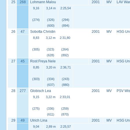
25
268
Lohmann Malou
2001
MV
LAV Wa
9,16
3,14 m
2:25,54
(274)
(326)
(294)
(600)
(894)
26
47
Sobotta Christin
2001
MV
HSG Univ
8,83
3,12 m
2:31,80
(305)
(323)
(264)
(628)
(892)
27
45
Rost Freya Nele
2001
MV
HSG Univ
8,85
3,20 m
2:36,71
(303)
(334)
(243)
(637)
(880)
28
277
Globisch Lea
2001
MV
PSV Wis
9,15
3,22 m
2:33,01
(275)
(336)
(259)
(611)
(870)
29
49
Ulrich Lina
2001
MV
HSG Univ
9,04
2,89 m
2:25,57