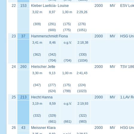
22
153
Kleber Laeticia- Louise
2000
MV
ESV Lok 
3,02 m
8,97
1,00 m
2:29,26
(309)
(291)
(175)
(276)
(600)
(775)
(1051)
23
37
Hammerschmidt Fiona
2000
MV
HSG Univ
3,41 m
8,46
o.g.V.
2:18,38
(362)
(342)
(330)
(704)
(704)
(1034)
24
260
Hielscher Jette
2000
MV
TSV 186
3,30 m
9,13
1,00 m
2:41,43
(347)
(277)
(175)
(224)
(624)
(799)
(1023)
25
213
Hecht Hanna
2000
MV
1.LAV R
3,19 m
8,59
o.g.V.
2:19,93
(332)
(329)
(322)
(661)
(661)
(983)
26
43
Meissner Klara
2000
MV
HSG Univ