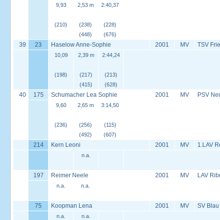
9,93
2,53 m
2:40,37
(210)
(238)
(228)
(448)
(676)
39
23
Haselow Anne-Sophie
2001
MV
TSV Frie
10,09
2,39 m
2:44,24
(198)
(217)
(213)
(415)
(628)
40
175
Schumacher Lea Sophie
2001
MV
PSV Neus
9,60
2,65 m
3:14,50
(236)
(256)
(115)
(492)
(607)
214
Kern Leoni
2001
MV
1.LAV R
n.a.
197
Reimer Neele
2001
MV
LAV Rib
n.a.
n.a.
75
Koopman Lena
2001
MV
SV Blau
n.a.
n.a.