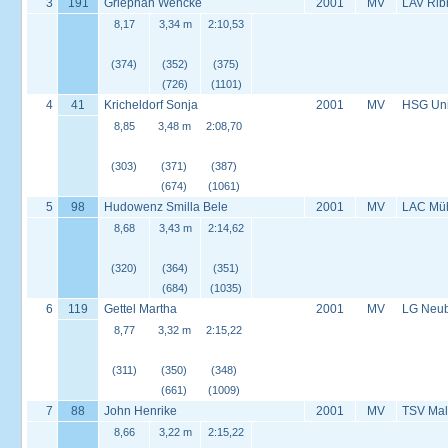
3
191
Griephan Wencke
2001
MV
LAV Rib
8,17
3,34 m
2:10,53
(374)
(352)
(375)
(726)
(1101)
4
41
Kricheldorf Sonja
2001
MV
HSG Univ
8,85
3,48 m
2:08,70
(303)
(371)
(387)
(674)
(1061)
5
98
Hudowenz Smilla Bele
2001
MV
LAC Müh
8,68
3,43 m
2:14,62
(320)
(364)
(351)
(684)
(1035)
6
119
Gettel Martha
2001
MV
LG Neu
8,77
3,32 m
2:15,22
(311)
(350)
(348)
(661)
(1009)
7
88
John Henrike
2001
MV
TSV Mal
8,66
3,22 m
2:15,22