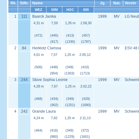
Rk.
StNr.
Name
Jg.
Nat.
Verein
WEZ
50M
HOC
600
1
111
Baarck Janika
1999
MV
LG Neu
4,31 m
7,59
1,35 m
1:58,30
(472)
(445)
(413)
(457)
(917)
(1330)
(1787)
2
84
Herklotz Clarissa
1999
MV
ESV 48
4,61 m
7,57
1,25 m
2:05,12
(506)
(448)
(349)
(410)
(954)
(1303)
(1713)
3
244
Stüve Sophia Leonie
1999
MV
Schweri
4,28 m
7,67
1,25 m
2:02,22
(468)
(434)
(349)
(429)
(902)
(1251)
(1680)
4
242
Grande Laura
1999
MV
Schweri
4,24 m
7,82
1,25 m
2:11,13
(464)
(416)
(349)
(372)
(880)
(1229)
(1601)