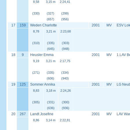
8,58
3,15 m
2:24,41
(330)
(327)
(299)
(657)
(956)
17
159
Weden Charlotte
2001
MV
ESV Lok 
8,78
3,21 m
2:23,68
(310)
(335)
(303)
(645)
(948)
18
9
Heusler Emma
2001
MV
1.LAV B
9,19
3,21 m
2:17,75
(271)
(335)
(334)
(606)
(940)
19
125
Sommer Annika
2001
MV
LG Neu
8,83
3,18 m
2:24,26
(305)
(331)
(300)
(636)
(936)
20
267
Landt Josefine
2001
MV
LAV Wa
8,86
3,14 m
2:22,81