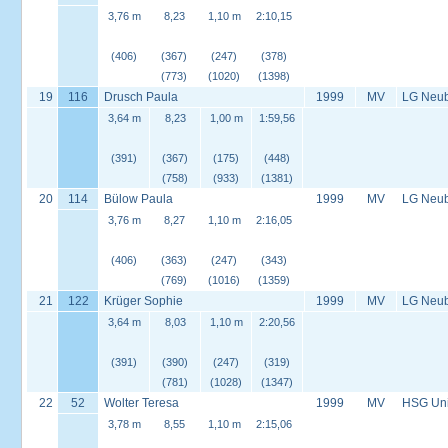
3,76 m
8,23
1,10 m
2:10,15
(406)
(367)
(247)
(378)
(773)
(1020)
(1398)
19
116
Drusch Paula
1999
MV
LG Neu
3,64 m
8,23
1,00 m
1:59,56
(391)
(367)
(175)
(448)
(758)
(933)
(1381)
20
114
Bülow Paula
1999
MV
LG Neu
3,76 m
8,27
1,10 m
2:16,05
(406)
(363)
(247)
(343)
(769)
(1016)
(1359)
21
122
Krüger Sophie
1999
MV
LG Neu
3,64 m
8,03
1,10 m
2:20,56
(391)
(390)
(247)
(319)
(781)
(1028)
(1347)
22
52
Wolter Teresa
1999
MV
HSG Univ
3,78 m
8,55
1,10 m
2:15,06