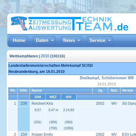
Home
Daten
News
Service
2010
Wettkampfdaten |
(100116)
Landeshallenmeisterschaften Mehrkampf SC/SD
Neubrandenburg, am 16.01.2010
Dreikampf, Schülerinnen W8
16.01.2010
Rk.
StNr.
Name
Jg.
Nat.
Verein
50M
WEZ
600
1
239
Reichert Kira
2002
MV
SG Dyn
8,57
3,47 m
2:14,83
(331)
(369)
(350)
(700)
(1050)
2
154
Krüger Emily
2002
MV
ESV Lok 