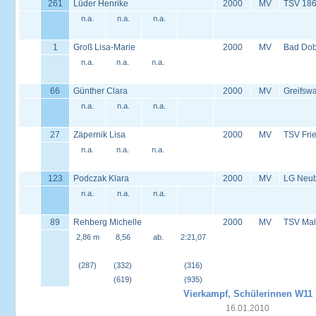
261
Lüder Henrike
2000
MV
TSV 186
n.a.
n.a.
n.a.
1
Groß Lisa-Marie
2000
MV
Bad Dob
n.a.
n.a.
n.a.
66
Günther Clara
2000
MV
Greifswa
n.a.
n.a.
n.a.
27
Zäpernik Lisa
2000
MV
TSV Frie
n.a.
n.a.
n.a.
123
Podczak Klara
2000
MV
LG Neu
n.a.
n.a.
n.a.
89
Rehberg Michelle
2000
MV
TSV Mal
2,86 m
8,56
ab.
2:21,07
(287)
(332)
(316)
(619)
(935)
Vierkampf, Schülerinnen W11
16.01.2010