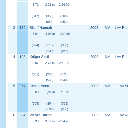
8,71
3,21 m
2:24,20
(317)
(335)
(300)
(652)
(952)
3
189
Bittorf Hannah
2002
MV
LAV Rib
8,64
3,06 m
2:22,60
(324)
(315)
(308)
(639)
(947)
4
193
Krüger Steffi
2002
MV
LAV Rib
8,87
2,73 m
2:11,29
(301)
(268)
(371)
(569)
(940)
5
254
Kessel Anna
2002
MV
1.LAV S
8,83
2,91 m
2:18,31
(305)
(294)
(331)
(599)
(930)
6
224
Wenzel Julina
2002
MV
1.LAV R
8,93
3,02 m
2:24,26