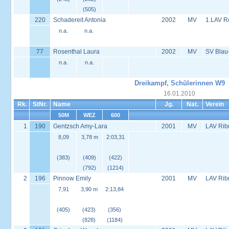
(505)
220
Schadereit Antonia
2002
MV
1.LAV R
n.a.
n.a.
77
Rosenthal Laura
2002
MV
SV Blau
n.a.
n.a.
Dreikampf, Schülerinnen W9
16.01.2010
Rk.
StNr.
Name
Jg.
Nat.
Verein
50M
WEZ
600
1
190
Gentzsch Amy-Lara
2001
MV
LAV Rib
8,09
3,78 m
2:03,31
(383)
(409)
(422)
(792)
(1214)
2
196
Pinnow Emily
2001
MV
LAV Rib
7,91
3,90 m
2:13,84
(405)
(423)
(356)
(828)
(1184)