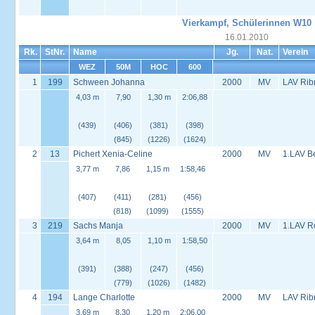
Vierkampf, Schülerinnen W10
16.01.2010
Rk.
StNr.
Name
Jg.
Nat.
Verein
WEZ
50M
HOC
600
1
199
Schween Johanna
2000
MV
LAV Rib
4,03 m
7,90
1,30 m
2:06,88
(439)
(406)
(381)
(398)
(845)
(1226)
(1624)
2
13
Pichert Xenia-Celine
2000
MV
1.LAV B
3,77 m
7,86
1,15 m
1:58,46
(407)
(411)
(281)
(456)
(818)
(1099)
(1555)
3
219
Sachs Manja
2000
MV
1.LAV R
3,64 m
8,05
1,10 m
1:58,50
(391)
(388)
(247)
(456)
(779)
(1026)
(1482)
4
194
Lange Charlotte
2000
MV
LAV Rib
3,69 m
8,30
1,20 m
2:06,00