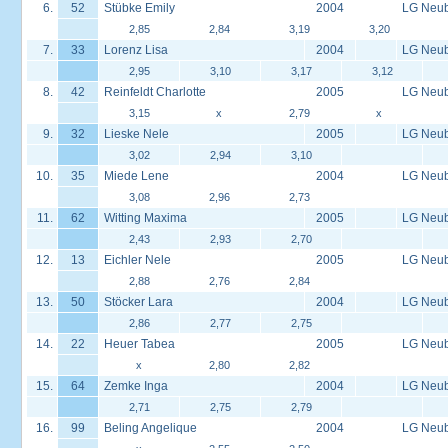
6.
52
Stübke Emily
2004
LG Neu
2,85
2,84
3,19
3,20
7.
33
Lorenz Lisa
2004
LG Neu
2,95
3,10
3,17
3,12
8.
42
Reinfeldt Charlotte
2005
LG Neu
3,15
x
2,79
x
9.
32
Lieske Nele
2005
LG Neu
3,02
2,94
3,10
10.
35
Miede Lene
2004
LG Neu
3,08
2,96
2,73
11.
62
Witting Maxima
2005
LG Neu
2,43
2,93
2,70
12.
13
Eichler Nele
2005
LG Neu
2,88
2,76
2,84
13.
50
Stöcker Lara
2004
LG Neu
2,86
2,77
2,75
14.
22
Heuer Tabea
2005
LG Neu
x
2,80
2,82
15.
64
Zemke Inga
2004
LG Neu
2,71
2,75
2,79
16.
99
Beling Angelique
2004
LG Neu