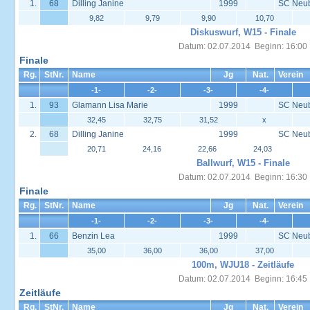
1.
68
Dilling Janine
1999
SC Neu
9,82
9,79
9,90
10,70
Diskuswurf, W15 - Finale
Datum: 02.07.2014 Beginn: 16:00
Finale
Rg.
StNr.
Name
Jg
Nat.
Verein
-1-
-2-
-3-
-4-
1.
93
Glamann Lisa Marie
1999
SC Neu
32,45
32,75
31,52
x
2.
68
Dilling Janine
1999
SC Neu
20,71
24,16
22,66
24,03
Ballwurf, W15 - Finale
Datum: 02.07.2014 Beginn: 16:30
Finale
Rg.
StNr.
Name
Jg
Nat.
Verein
-1-
-2-
-3-
-4-
1.
66
Benzin Lea
1999
SC Neu
35,00
36,00
36,00
37,00
100m, WJU18 - Zeitläufe
Datum: 02.07.2014 Beginn: 16:45
Zeitläufe
Rg.
StNr.
Name
Jg
Nat.
Verein