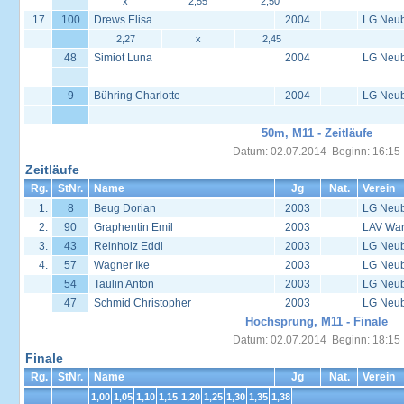
x
2,55
2,50
17.
100
Drews Elisa
2004
LG Neu
2,27
x
2,45
48
Simiot Luna
2004
LG Neu
9
Bühring Charlotte
2004
LG Neu
50m, M11 - Zeitläufe
Datum: 02.07.2014 Beginn: 16:15
Zeitläufe
Rg.
StNr.
Name
Jg
Nat.
Verein
1.
8
Beug Dorian
2003
LG Neu
2.
90
Graphentin Emil
2003
LAV War
3.
43
Reinholz Eddi
2003
LG Neu
4.
57
Wagner Ike
2003
LG Neu
54
Taulin Anton
2003
LG Neu
47
Schmid Christopher
2003
LG Neu
Hochsprung, M11 - Finale
Datum: 02.07.2014 Beginn: 18:15
Finale
Rg.
StNr.
Name
Jg
Nat.
Verein
1,00
1,05
1,10
1,15
1,20
1,25
1,30
1,35
1,38