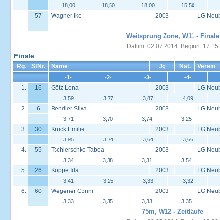
18,00
18,50
18,00
15,50
57
Wagner Ike
2003
LG Neu
Weitsprung Zone, W11 - Finale
Datum: 02.07.2014 Beginn: 17:15
Finale
Rg.
StNr.
Name
Jg
Nat.
Verein
-1-
-2-
-3-
-4-
1.
16
Götz Lena
2003
LG Neu
3,59
3,77
3,87
4,09
2.
6
Bendier Silva
2003
LG Neu
3,71
3,70
3,74
3,25
3.
30
Kruck Emilie
2003
LG Neu
3,95
3,74
3,64
3,66
4.
55
Tschierschke Tabea
2003
LG Neu
3,34
3,38
3,31
3,54
5.
26
Köppe Ida
2003
LG Neu
3,41
3,25
3,33
3,32
6.
60
Wegener Conni
2003
LG Neu
3,33
3,35
3,33
3,35
75m, W12 - Zeitläufe