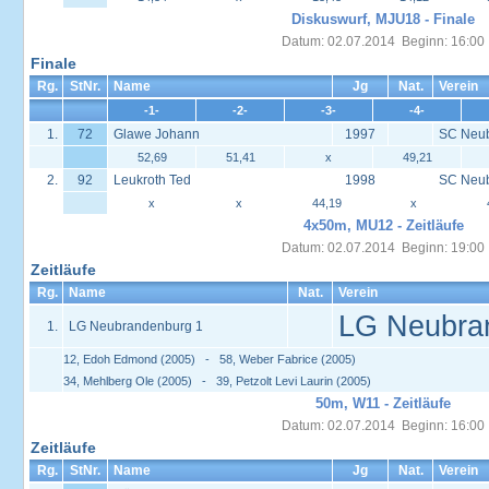
Diskuswurf, MJU18 - Finale
Datum: 02.07.2014 Beginn: 16:00
Finale
Rg.
StNr.
Name
Jg
Nat.
Verein
-1-
-2-
-3-
-4-
1.
72
Glawe Johann
1997
SC Neu
52,69
51,41
x
49,21
2.
92
Leukroth Ted
1998
SC Neu
x
x
44,19
x
4x50m, MU12 - Zeitläufe
Datum: 02.07.2014 Beginn: 19:00
Zeitläufe
Rg.
Name
Nat.
Verein
LG Neubra
1.
LG Neubrandenburg 1
12, Edoh Edmond (2005) - 58, Weber Fabrice (2005)
34, Mehlberg Ole (2005) - 39, Petzolt Levi Laurin (2005)
50m, W11 - Zeitläufe
Datum: 02.07.2014 Beginn: 16:00
Zeitläufe
Rg.
StNr.
Name
Jg
Nat.
Verein