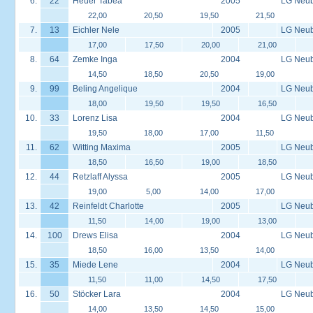
6.
22
Heuer Tabea
2005
LG Neu
22,00
20,50
19,50
21,50
7.
13
Eichler Nele
2005
LG Neu
17,00
17,50
20,00
21,00
8.
64
Zemke Inga
2004
LG Neu
14,50
18,50
20,50
19,00
9.
99
Beling Angelique
2004
LG Neu
18,00
19,50
19,50
16,50
10.
33
Lorenz Lisa
2004
LG Neu
19,50
18,00
17,00
11,50
11.
62
Witting Maxima
2005
LG Neu
18,50
16,50
19,00
18,50
12.
44
Retzlaff Alyssa
2005
LG Neu
19,00
5,00
14,00
17,00
13.
42
Reinfeldt Charlotte
2005
LG Neu
11,50
14,00
19,00
13,00
14.
100
Drews Elisa
2004
LG Neu
18,50
16,00
13,50
14,00
15.
35
Miede Lene
2004
LG Neu
11,50
11,00
14,50
17,50
16.
50
Stöcker Lara
2004
LG Neu
14,00
13,50
14,50
15,00