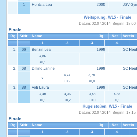
1
Hontzia Lea
2000
JSV Gy
Weitsprung, W15 - Finale
Datum: 02.07.2014 Beginn: 18:00
Finale
Rg.
StNr.
Name
Jg
Nat.
Verein
-1-
-2-
-3-
-4-
1.
66
Benzin Lea
1999
SC Neu
4,86
-
-
-
+0,1
2.
68
Dilling Janine
1999
SC Neu
4,74
3,78
x
-
+0,2
+0,0
3.
88
Voß Laura
1999
SC Neu
4,48
4,36
3,48
4,38
+0,1
+0,2
+0,0
-0,1
Kugelstoßen, W15 - Finale
Datum: 02.07.2014 Beginn: 17:15
Finale
Rg.
StNr.
Name
Jg
Nat.
Verein
-1-
-2-
-3-
-4-