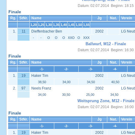
Datum: 02.07.2014 Beginn: 18:15
Finale
Rg.
StNr.
Name
Jg
Nat.
Verein
1,20
1,25
1,30
1,35
1,40
1,45
1,50
1,55
1.
11
Dieffenbacher Ben
2002
LG Neu
-
-
O
O
O
XXO
O
XXX
Ballwurf, M12 - Finale
Datum: 02.07.2014 Beginn: 16:30
Finale
Rg.
StNr.
Name
Jg
Nat.
Verein
-1-
-2-
-3-
-4-
1.
19
Haker Tim
2002
LG Neu
38,50
34,00
34,50
40,50
2.
97
Neels Franz
2002
LG Neu
34,00
30,50
25,00
34,50
Weitsprung Zone, M12 - Finale
Datum: 02.07.2014 Beginn: 16:00
Finale
Rg.
StNr.
Name
Jg
Nat.
Verein
-1-
-2-
-3-
-4-
1.
19
Haker Tim
2002
LG Neu