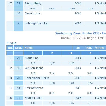
17.
52
Stübke Emily
2004
LG Neu
15,00
12,00
14,50
11,00
48
Simiot Luna
2004
LG Neu
9
Bühring Charlotte
2004
LG Neu
Weitsprung Zone, Kinder W10 - Fi
Datum: 02.07.2014 Beginn: 17:15
Finale
Rg.
StNr.
Name
Jg
Nat.
Verein
-1-
-2-
-3-
-4-
1.
29
Kraus Lina
2004
LG Neu
3,69
3,62
3,52
x
2.
56
Ventsch Jenna
2004
LG Neu
3,65
3,52
3,27
3,66
3.
20
Hannemann Hellin
2005
LG Neu
2,98
3,38
3,40
3,57
4.
44
Retzlaff Alyssa
2005
LG Neu
3,29
3,34
2,93
3,40
5.
31
Krüger Frieda
2005
LG Neu
3,11
3,25
3,15
3,16