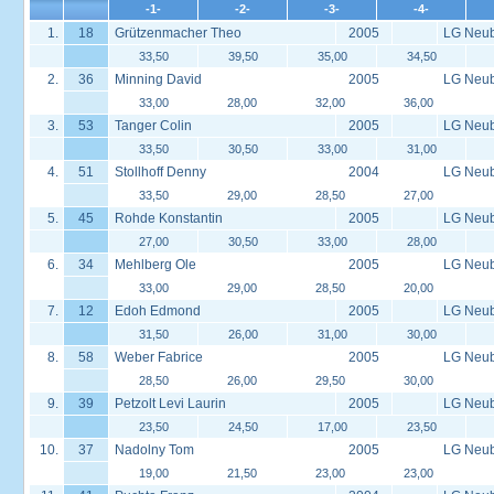
-1-
-2-
-3-
-4-
1.
18
Grützenmacher Theo
2005
LG Neu
33,50
39,50
35,00
34,50
2.
36
Minning David
2005
LG Neu
33,00
28,00
32,00
36,00
3.
53
Tanger Colin
2005
LG Neu
33,50
30,50
33,00
31,00
4.
51
Stollhoff Denny
2004
LG Neu
33,50
29,00
28,50
27,00
5.
45
Rohde Konstantin
2005
LG Neu
27,00
30,50
33,00
28,00
6.
34
Mehlberg Ole
2005
LG Neu
33,00
29,00
28,50
20,00
7.
12
Edoh Edmond
2005
LG Neu
31,50
26,00
31,00
30,00
8.
58
Weber Fabrice
2005
LG Neu
28,50
26,00
29,50
30,00
9.
39
Petzolt Levi Laurin
2005
LG Neu
23,50
24,50
17,00
23,50
10.
37
Nadolny Tom
2005
LG Neu
19,00
21,50
23,00
23,00