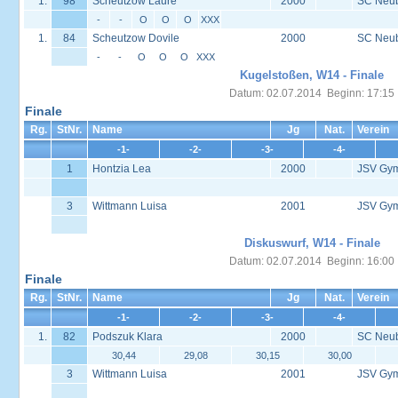
1.
98
Scheutzow Laure
2000
SC Neu
-
-
O
O
O
XXX
1.
84
Scheutzow Dovile
2000
SC Neu
-
-
O
O
O
XXX
Kugelstoßen, W14 - Finale
Datum: 02.07.2014 Beginn: 17:15
Finale
Rg.
StNr.
Name
Jg
Nat.
Verein
-1-
-2-
-3-
-4-
1
Hontzia Lea
2000
JSV Gy
3
Wittmann Luisa
2001
JSV Gy
Diskuswurf, W14 - Finale
Datum: 02.07.2014 Beginn: 16:00
Finale
Rg.
StNr.
Name
Jg
Nat.
Verein
-1-
-2-
-3-
-4-
1.
82
Podszuk Klara
2000
SC Neu
30,44
29,08
30,15
30,00
3
Wittmann Luisa
2001
JSV Gy