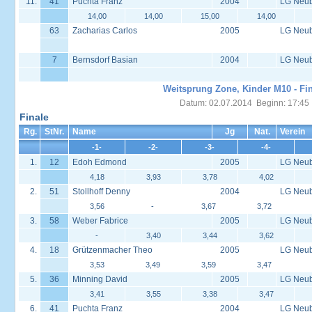
11.
41
Puchta Franz
2004
LG Neu
14,00
14,00
15,00
14,00
63
Zacharias Carlos
2005
LG Neu
7
Bernsdorf Basian
2004
LG Neu
Weitsprung Zone, Kinder M10 - Fi
Datum: 02.07.2014 Beginn: 17:45
Finale
Rg.
StNr.
Name
Jg
Nat.
Verein
-1-
-2-
-3-
-4-
1.
12
Edoh Edmond
2005
LG Neu
4,18
3,93
3,78
4,02
2.
51
Stollhoff Denny
2004
LG Neu
3,56
-
3,67
3,72
3.
58
Weber Fabrice
2005
LG Neu
-
3,40
3,44
3,62
4.
18
Grützenmacher Theo
2005
LG Neu
3,53
3,49
3,59
3,47
5.
36
Minning David
2005
LG Neu
3,41
3,55
3,38
3,47
6.
41
Puchta Franz
2004
LG Neu