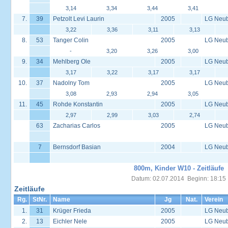
3,14
3,34
3,44
3,41
7.
39
Petzolt Levi Laurin
2005
LG Neu
3,22
3,36
3,11
3,13
8.
53
Tanger Colin
2005
LG Neu
-
3,20
3,26
3,00
9.
34
Mehlberg Ole
2005
LG Neu
3,17
3,22
3,17
3,17
10.
37
Nadolny Tom
2005
LG Neu
3,08
2,93
2,94
3,05
11.
45
Rohde Konstantin
2005
LG Neu
2,97
2,99
3,03
2,74
63
Zacharias Carlos
2005
LG Neu
7
Bernsdorf Basian
2004
LG Neu
800m, Kinder W10 - Zeitläufe
Datum: 02.07.2014 Beginn: 18:15
Zeitläufe
Rg.
StNr.
Name
Jg
Nat.
Verein
1.
31
Krüger Frieda
2005
LG Neu
2.
13
Eichler Nele
2005
LG Neu