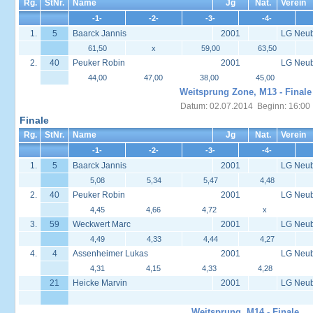
Rg.
StNr.
Name
Jg
Nat.
Verein
-1-
-2-
-3-
-4-
1.
5
Baarck Jannis
2001
LG Neu
61,50
x
59,00
63,50
2.
40
Peuker Robin
2001
LG Neu
44,00
47,00
38,00
45,00
Weitsprung Zone, M13 - Finale
Datum: 02.07.2014 Beginn: 16:00
Finale
Rg.
StNr.
Name
Jg
Nat.
Verein
-1-
-2-
-3-
-4-
1.
5
Baarck Jannis
2001
LG Neu
5,08
5,34
5,47
4,48
2.
40
Peuker Robin
2001
LG Neu
4,45
4,66
4,72
x
3.
59
Weckwert Marc
2001
LG Neu
4,49
4,33
4,44
4,27
4.
4
Assenheimer Lukas
2001
LG Neu
4,31
4,15
4,33
4,28
21
Heicke Marvin
2001
LG Neu
Weitsprung, M14 - Finale