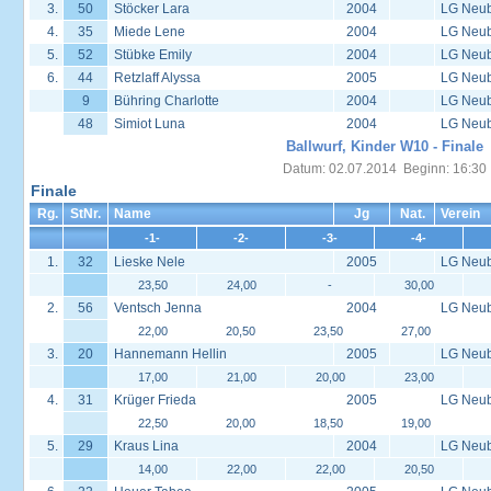
3.
50
Stöcker Lara
2004
LG Neu
4.
35
Miede Lene
2004
LG Neu
5.
52
Stübke Emily
2004
LG Neu
6.
44
Retzlaff Alyssa
2005
LG Neu
9
Bühring Charlotte
2004
LG Neu
48
Simiot Luna
2004
LG Neu
Ballwurf, Kinder W10 - Finale
Datum: 02.07.2014 Beginn: 16:30
Finale
Rg.
StNr.
Name
Jg
Nat.
Verein
-1-
-2-
-3-
-4-
1.
32
Lieske Nele
2005
LG Neu
23,50
24,00
-
30,00
2.
56
Ventsch Jenna
2004
LG Neu
22,00
20,50
23,50
27,00
3.
20
Hannemann Hellin
2005
LG Neu
17,00
21,00
20,00
23,00
4.
31
Krüger Frieda
2005
LG Neu
22,50
20,00
18,50
19,00
5.
29
Kraus Lina
2004
LG Neu
14,00
22,00
22,00
20,50