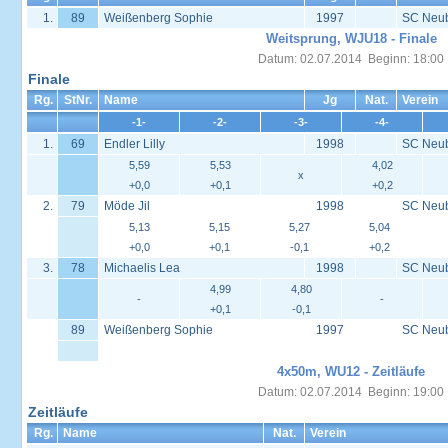
1.
89
Weißenberg Sophie
1997
SC Neu
Weitsprung, WJU18 - Finale
Datum: 02.07.2014 Beginn: 18:00
Finale
Rg.
StNr.
Name
Jg
Nat.
Verein
-1-
-2-
-3-
-4-
1.
69
Endler Lilly
1998
SC Neu
5,59
5,53
4,02
x
+0,0
+0,1
+0,2
2.
79
Möde Jil
1998
SC Neu
5,13
5,15
5,27
5,04
+0,0
+0,1
-0,1
+0,2
3.
78
Michaelis Lea
1998
SC Neu
4,99
4,80
-
-
+0,1
-0,1
89
Weißenberg Sophie
1997
SC Neu
4x50m, WU12 - Zeitläufe
Datum: 02.07.2014 Beginn: 19:00
Zeitläufe
Rg.
Name
Nat.
Verein