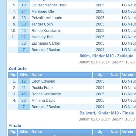
5.
18
Grützenmacher Theo
2005
LG Neu
7.
34
Mehlberg Ole
2005
LG Neu
8.
39
Petzolt Levi Laurin
2005
LG Neu
9.
53
Tanger Colin
2005
LG Neu
10.
45
Rohde Konstantin
2005
LG Neu
11.
37
Nadolny Tom
2005
LG Neu
63
Zacharias Carlos
2005
LG Neu
7
Bernsdorf Basian
2004
LG Neu
800m, Kinder M10 - Zeitläufe
Datum: 02.07.2014 Beginn: 18:25
Zeitläufe
Rg.
StNr.
Name
Jg
Nat.
Verein
1.
12
Edoh Edmond
2005
LG Neu
2.
41
Puchta Franz
2004
LG Neu
3.
45
Rohde Konstantin
2005
LG Neu
4.
36
Minning David
2005
LG Neu
7
Bernsdorf Basian
2004
LG Neu
Ballwurf, Kinder M10 - Finale
Datum: 02.07.2014 Beginn: 16:30
Finale
Rg.
StNr.
Name
Jg
Nat.
Verein