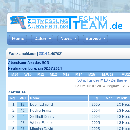
Home
Daten
News
Service
2014
Wettkampfdaten |
(140702)
Abendsportfest des SCN
Neubrandenburg, am 02.07.2014
M10
W10
M11
M12
M13
M14
M15
MJU18
MU1
50m, Kinder M10 - Zeitläufe
Datum: 02.07.2014 Beginn: 16:15
Zeitläufe
Rg.
StNr.
Name
Jg
Nat.
Verein
1.
12
Edoh Edmond
2005
LG Neu
2.
41
Puchta Franz
2004
LG Neu
3.
51
Stollhoff Denny
2004
LG Neu
4.
58
Weber Fabrice
2005
LG Neu
5.
36
Minning David
2005
LG Neu