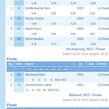
4,36
4,25
4,18
3,88
2.
11
Dieffenbacher Ben
2002
LG Neu
4,42
4,38
4,30
4,30
3.
10
Deuse Carlos
2002
LG Neu
4,40
4,37
4,28
3,92
4.
97
Neels Franz
2002
LG Neu
3,98
3,69
3,84
3,62
5.
96
Rieck Bastian
2002
LG Neu
3,78
3,77
3,67
3,82
Hochsprung, M13 - Finale
Datum: 02.07.2014 Beginn: 18:15
Finale
Rg.
StNr.
Name
Jg
Nat.
Verein
1,20
1,25
1,30
1,35
1,40
1,45
1,50
1.
59
Weckwert Marc
2001
LG Neu
-
O
O
O
O
XXO
XXX
2.
4
Assenheimer Lukas
2001
LG Neu
O
O
XO
XO
XXO
XXX
Ballwurf, M13 - Finale
Datum: 02.07.2014 Beginn: 16:30
Finale