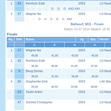
1.
43
Reinholz Eddi
2003
LG Neu
-
-
-
-
O
O
O
XXO
XXX
2.
57
Wagner Ike
2003
LG Neu
-
-
O
O
O
O
O
XXX
Ballwurf, M11 - Finale
Datum: 02.07.2014 Beginn: 16:30
Finale
Rg.
StNr.
Name
Jg
Nat.
Verein
-1-
-2-
-3-
-4-
1.
57
Wagner Ike
2003
LG Neu
49,00
41,00
43,00
40,00
2.
43
Reinholz Eddi
2003
LG Neu
36,00
38,00
41,00
37,50
3.
8
Beug Dorian
2003
LG Neu
39,50
31,50
36,00
40,00
4.
90
Graphentin Emil
2003
LAV War
28,50
30,50
33,00
38,00
54
Taulin Anton
2003
LG Neu
47
Schmid Christopher
2003
LG Neu