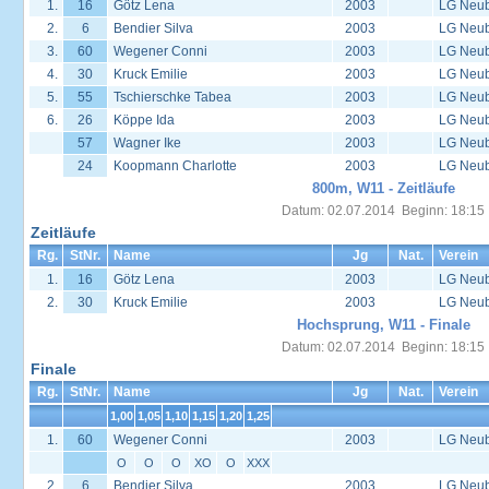
1.
16
Götz Lena
2003
LG Neu
2.
6
Bendier Silva
2003
LG Neu
3.
60
Wegener Conni
2003
LG Neu
4.
30
Kruck Emilie
2003
LG Neu
5.
55
Tschierschke Tabea
2003
LG Neu
6.
26
Köppe Ida
2003
LG Neu
57
Wagner Ike
2003
LG Neu
24
Koopmann Charlotte
2003
LG Neu
800m, W11 - Zeitläufe
Datum: 02.07.2014 Beginn: 18:15
Zeitläufe
Rg.
StNr.
Name
Jg
Nat.
Verein
1.
16
Götz Lena
2003
LG Neu
2.
30
Kruck Emilie
2003
LG Neu
Hochsprung, W11 - Finale
Datum: 02.07.2014 Beginn: 18:15
Finale
Rg.
StNr.
Name
Jg
Nat.
Verein
1,00
1,05
1,10
1,15
1,20
1,25
1.
60
Wegener Conni
2003
LG Neu
O
O
O
XO
O
XXX
2.
6
Bendier Silva
2003
LG Neu