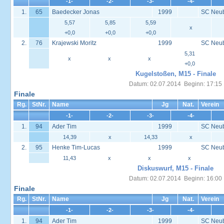
-1-
-2-
-3-
-4-
1.
65
Baedecker Jonas
1999
SC Neu
5,57
5,85
5,59
x
+0,0
+0,0
+0,0
2.
76
Krajewski Moritz
1999
SC Neu
5,31
x
x
x
+0,0
Kugelstoßen, M15 - Finale
Datum: 02.07.2014 Beginn: 17:15
Finale
Rg.
StNr.
Name
Jg
Nat.
Verein
-1-
-2-
-3-
-4-
1.
94
Ader Tim
1999
SC Neu
14,39
x
14,33
x
2.
95
Henke Tim-Lucas
1999
SC Neu
11,43
x
x
x
Diskuswurf, M15 - Finale
Datum: 02.07.2014 Beginn: 16:00
Finale
Rg.
StNr.
Name
Jg
Nat.
Verein
-1-
-2-
-3-
-4-
1.
94
Ader Tim
1999
SC Neu