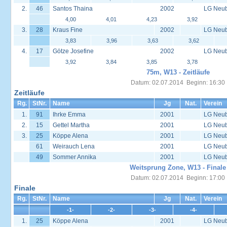
2.
46
Santos Thaina
2002
LG Neu
4,00
4,01
4,23
3,92
3.
28
Kraus Fine
2002
LG Neu
3,83
3,96
3,63
3,62
4.
17
Götze Josefine
2002
LG Neu
3,92
3,84
3,85
3,78
75m, W13 - Zeitläufe
Datum: 02.07.2014 Beginn: 16:30
Zeitläufe
Rg.
StNr.
Name
Jg
Nat.
Verein
1.
91
Ihrke Emma
2001
LG Neu
2.
15
Gettel Martha
2001
LG Neu
3.
25
Köppe Alena
2001
LG Neu
61
Weirauch Lena
2001
LG Neu
49
Sommer Annika
2001
LG Neu
Weitsprung Zone, W13 - Finale
Datum: 02.07.2014 Beginn: 17:00
Finale
Rg.
StNr.
Name
Jg
Nat.
Verein
-1-
-2-
-3-
-4-
1.
25
Köppe Alena
2001
LG Neu