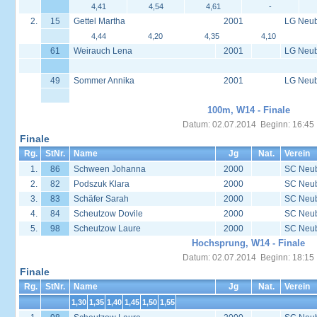
4,41
4,54
4,61
-
2.
15
Gettel Martha
2001
LG Neu
4,44
4,20
4,35
4,10
61
Weirauch Lena
2001
LG Neu
49
Sommer Annika
2001
LG Neu
100m, W14 - Finale
Datum: 02.07.2014 Beginn: 16:45
Finale
Rg.
StNr.
Name
Jg
Nat.
Verein
1.
86
Schween Johanna
2000
SC Neu
2.
82
Podszuk Klara
2000
SC Neu
3.
83
Schäfer Sarah
2000
SC Neu
4.
84
Scheutzow Dovile
2000
SC Neu
5.
98
Scheutzow Laure
2000
SC Neu
Hochsprung, W14 - Finale
Datum: 02.07.2014 Beginn: 18:15
Finale
Rg.
StNr.
Name
Jg
Nat.
Verein
1,30
1,35
1,40
1,45
1,50
1,55