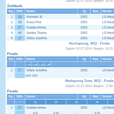
Datum: 02.07.2014 Beginn: 16:30
Zeitläufe
Rg.
StNr.
Name
Jg
Nat.
Verein
1.
23
Kleinikel Jil
2002
LG Neu
2.
28
Kraus Fine
2002
LG Neu
3.
27
Krabbe Aimee
2002
LG Neu
4.
46
Santos Thaina
2002
LG Neu
5.
17
Götze Josefine
2002
LG Neu
Hochsprung, W12 - Finale
Datum: 02.07.2014 Beginn: 18:15
Finale
Rg.
StNr.
Name
Jg
Nat.
Verein
1,15
1,20
1,25
1,30
1.
17
Götze Josefine
2002
LG Neu
XXO
XXX
Weitsprung Zone, W12 - Finale
Datum: 02.07.2014 Beginn: 17:00
Finale
Rg.
StNr.
Name
Jg
Nat.
Verein
-1-
-2-
-3-
-4-
1.
27
Krabbe Aimee
2002
LG Neu
4,11
4,23
-
4,25