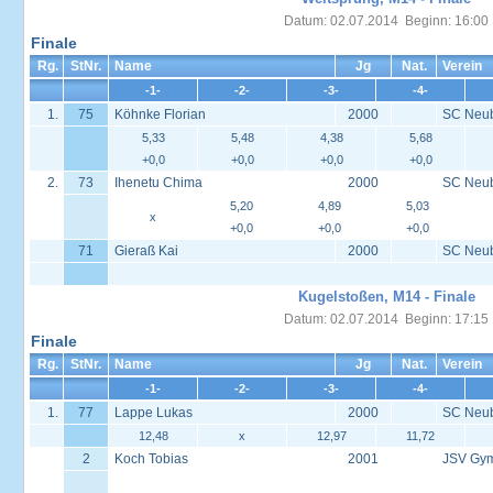
Datum: 02.07.2014 Beginn: 16:00
Finale
Rg.
StNr.
Name
Jg
Nat.
Verein
-1-
-2-
-3-
-4-
1.
75
Köhnke Florian
2000
SC Neu
5,33
5,48
4,38
5,68
+0,0
+0,0
+0,0
+0,0
2.
73
Ihenetu Chima
2000
SC Neu
5,20
4,89
5,03
x
+0,0
+0,0
+0,0
71
Gieraß Kai
2000
SC Neu
Kugelstoßen, M14 - Finale
Datum: 02.07.2014 Beginn: 17:15
Finale
Rg.
StNr.
Name
Jg
Nat.
Verein
-1-
-2-
-3-
-4-
1.
77
Lappe Lukas
2000
SC Neu
12,48
x
12,97
11,72
2
Koch Tobias
2001
JSV Gy