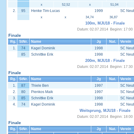
x
52,52
x
51,04
2.
95
Henke Tim-Lucas
1999
SC Neu
x
x
34,74
36,87
100m, MJU18 - Finale
Datum: 02.07.2014 Beginn: 17:00
Finale
Rg.
StNr.
Name
Jg
Nat.
Verein
1.
74
Kagel Dominik
1998
SC Neu
85
Schnittke Erik
1998
SC Neu
200m, MJU18 - Finale
Datum: 02.07.2014 Beginn: 17:30
Finale
Rg.
StNr.
Name
Jg
Nat.
Verein
1.
87
Thiele Ben
1997
SC Neu
2.
80
Pienkos Maik
1997
SC Neu
3.
85
Schnittke Erik
1998
SC Neu
4.
74
Kagel Dominik
1998
SC Neu
Weitsprung, MJU18 - Finale
Datum: 02.07.2014 Beginn: 18:00
Finale
Rg.
StNr.
Name
Jg
Nat.
Verein