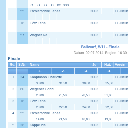
O
O
O
O
XO
XXX
55
Tschierschke Tabea
2003
LG Neu
16
Götz Lena
2003
LG Neu
57
Wagner Ike
2003
LG Neu
Ballwurf, W11 - Finale
Datum: 02.07.2014 Beginn: 16:30
Finale
Rg.
StNr.
Name
Jg
Nat.
Verein
-1-
-2-
-3-
-4-
1.
24
Koopmann Charlotte
2003
LG Neu
33,00
31,50
38,00
35,00
2.
60
Wegener Conni
2003
LG Neu
23,00
25,50
28,50
31,00
3.
16
Götz Lena
2003
LG Neu
20,00
22,50
24,00
22,00
4.
55
Tschierschke Tabea
2003
LG Neu
14,00
21,50
18,00
19,00
5.
26
Köppe Ida
2003
LG Neu