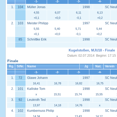
-1-
-2-
-3-
-4-
1.
104
Müller Jonas
1998
SC Neu
4,55
6,07
6,11
6,13
+0,1
+0,0
-0,1
+0,2
2.
103
Meister Philipp
1997
SC Neu
5,55
5,40
5,71
5,44
+0,1
+0,0
-0,1
+0,2
85
Schnittke Erik
1998
SC Neu
Kugelstoßen, MJU18 - Finale
Datum: 02.07.2014 Beginn: 17:15
Finale
Rg.
StNr.
Name
Jg
Nat.
Verein
-1-
-2-
-3-
-4-
1.
72
Glawe Johann
1997
SC Neu
16,41
16,78
16,82
16,75
2.
101
Kalliske Tom
1998
SC Neu
x
15,51
15,74
15,55
3.
92
Leukroth Ted
1998
SC Neu
13,97
14,18
14,76
x
4.
102
Kumbernuss Philip
1998
SC Neu
14,34
x
13,43
14,12