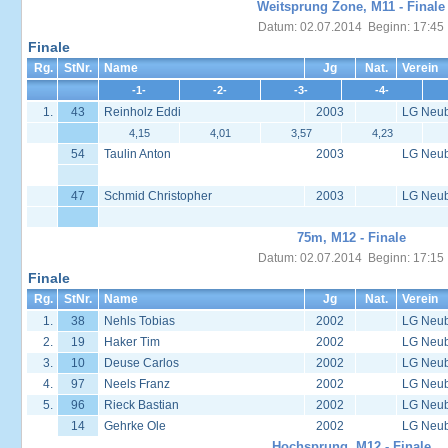
Weitsprung Zone, M11 - Finale
Datum: 02.07.2014 Beginn: 17:45
Finale
Rg.
StNr.
Name
Jg
Nat.
Verein
-1-
-2-
-3-
-4-
1.
43
Reinholz Eddi
2003
LG Neu
4,15
4,01
3,57
4,23
54
Taulin Anton
2003
LG Neu
47
Schmid Christopher
2003
LG Neu
75m, M12 - Finale
Datum: 02.07.2014 Beginn: 17:15
Finale
Rg.
StNr.
Name
Jg
Nat.
Verein
1.
38
Nehls Tobias
2002
LG Neu
2.
19
Haker Tim
2002
LG Neu
3.
10
Deuse Carlos
2002
LG Neu
4.
97
Neels Franz
2002
LG Neu
5.
96
Rieck Bastian
2002
LG Neu
14
Gehrke Ole
2002
LG Neu
Hochsprung, M12 - Finale