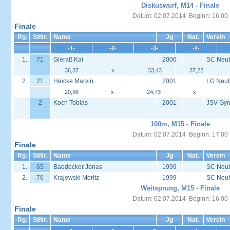
Diskuswurf, M14 - Finale
Datum: 02.07.2014 Beginn: 16:00
Finale
Rg.
StNr.
Name
Jg
Nat.
Verein
-1-
-2-
-3-
-4-
1.
71
Gieraß Kai
2000
SC Neu
36,37
x
33,43
37,22
2.
21
Heicke Marvin
2001
LG Neu
20,96
x
24,73
x
2
Koch Tobias
2001
JSV Gy
100m, M15 - Finale
Datum: 02.07.2014 Beginn: 17:00
Finale
Rg.
StNr.
Name
Jg
Nat.
Verein
1.
65
Baedecker Jonas
1999
SC Neu
2.
76
Krajewski Moritz
1999
SC Neu
Weitsprung, M15 - Finale
Datum: 02.07.2014 Beginn: 16:00
Finale
Rg.
StNr.
Name
Jg
Nat.
Verein