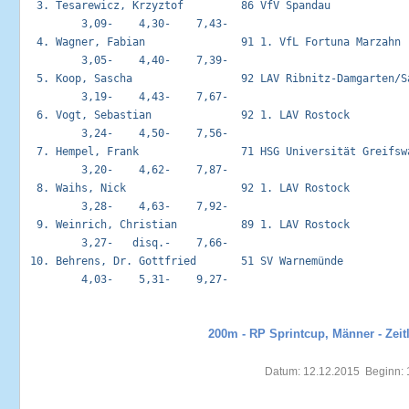
  3. Tesarewicz, Krzyztof         86 VfV Spandau             
         3,09-    4,30-    7,43-

  4. Wagner, Fabian               91 1. VfL Fortuna Marzahn  
         3,05-    4,40-    7,39-

  5. Koop, Sascha                 92 LAV Ribnitz-Damgarten/Sa
         3,19-    4,43-    7,67-

  6. Vogt, Sebastian              92 1. LAV Rostock          
         3,24-    4,50-    7,56-

  7. Hempel, Frank                71 HSG Universität Greifswa
         3,20-    4,62-    7,87-

  8. Waihs, Nick                  92 1. LAV Rostock          
         3,28-    4,63-    7,92-

  9. Weinrich, Christian          89 1. LAV Rostock          
         3,27-   disq.-    7,66-

 10. Behrens, Dr. Gottfried       51 SV Warnemünde           
         4,03-    5,31-    9,27-

200m - RP Sprintcup, Männer - Zeit
Datum: 12.12.2015  Beginn: 