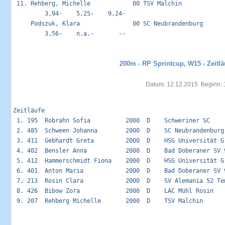
 11. Rehberg, Michelle            00 TSV Malchin             
         3,94-    5,25-    9,24-

     Podszuk, Klara               00 SC Neubrandenburg       
         3,56-    n.a.-       --

200m - RP Sprintcup, W15 - Zeitlä
Datum: 12.12.2015  Beginn: 
Zeitläufe                                                    
 1. 195  Robrahn Sofia          2000  D    Schweriner SC    
 2. 485  Schween Johanna        2000  D    SC Neubrandenburg
 3. 411  Gebhardt Greta         2000  D    HSG Universität G
 4. 402  Bensler Anna           2000  D    Bad Doberaner SV 
 5. 412  Hammerschmidt Fiona    2000  D    HSG Universität G
 6. 401  Anton Maria            2000  D    Bad Doberaner SV 
 7. 213  Rosin Clara            2000  D    SV Alemania 52 Te
 8. 426  Bibow Zora             2000  D    LAC Mühl Rosin   
 9. 207  Rehberg Michelle       2000  D    TSV Malchin      