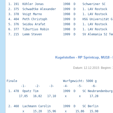
 1. 191  Köhler Jonas           1998  D    Schweriner SC    
 2. 375  Schwadtke Alexander    1999  D    1. LAV Rostock   
 3. 378  Voigt Marno            1998  D    1. LAV Rostock   
 4. 404  Peth Christoph         1999  D    HSG Universität G
 5. 376  Seidou Arafat          1998  D    1. LAV Rostock   
 6. 377  Tiburtius Robin        1998  D    1. LAV Rostock   
 7. 215  Lemm Steven            1999  D    SV Alemania 52 Te
Kugelstoßen - RP Sprintcup, MU18 - 
Datum: 12.12.2015  Beginn: 
Finale                          Wurfgewicht: 5000 g          
        -1-     -2-     -3-     -4-     -5-     -6-         
 1. 478  Opatz Tim              1999  D    SC Neubrandenburg
       17,05   16,82   17,10     x       x     17,28         
 2. 460  Lachmann Carolin       1999  D    SC Berlin        
         x     15,20   15,96     x     15,86   15,98         