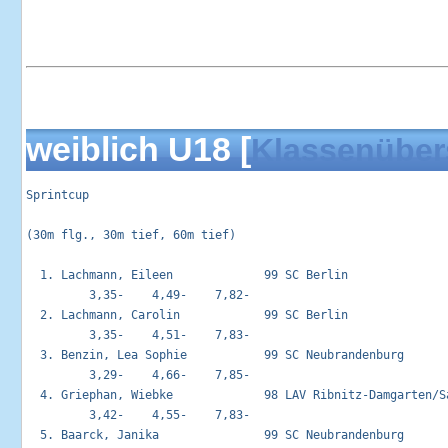
weiblich U18 [
Klassenüber
Sprintcup                                                   
(30m flg., 30m tief, 60m tief)

  1. Lachmann, Eileen             99 SC Berlin               
         3,35-    4,49-    7,82-

  2. Lachmann, Carolin            99 SC Berlin               
         3,35-    4,51-    7,83-

  3. Benzin, Lea Sophie           99 SC Neubrandenburg       
         3,29-    4,66-    7,85-

  4. Griephan, Wiebke             98 LAV Ribnitz-Damgarten/Sa
         3,42-    4,55-    7,83-

  5. Baarck, Janika               99 SC Neubrandenburg       