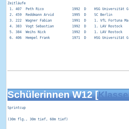
Zeitläufe                                                    
 1. 407  Peth Rico              1992  D    HSG Universität G
 2. 459  Reddmann Arvid         1995  D    SC Berlin        
 3. 222  Wagner Fabian          1991  D    1. VfL Fortuna Ma
 4. 383  Vogt Sebastian         1992  D    1. LAV Rostock   
 5. 384  Weihs Nick             1992  D    1. LAV Rostock   
 6. 406  Hempel Frank           1971  D    HSG Universität G
Schülerinnen W12 [
Klasse
Sprintcup                                                   
(30m flg., 30m tief, 60m tief)
