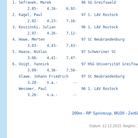
  1. Sefranek, Marek              96 SG Greifswald           
         2,85-    4,16-    6,92-

  2. Kagel, Paul                  97 1. LAV Rostock          
         2,92-    4,23-    7,16-

  3. Koszinski, Julian            96 1. LAV Rostock          
         2,97-    4,26-    7,12-

  4. Howe, Merten                 97 SC Neubrandenburg       
         3,03-    4,43-    7,43-

  5. Haase, Niklas                97 Schweriner SC           
         3,06-    4,41-    7,47-

  6. Voigt, Yannick               97 HSG Universität Greifswa
         3,09-    4,36-    7,50-

     Glawe, Johann Friedrich      97 SC Neubrandenburg       
         3,20-    n.a.-       --

     Wessmer, Paul                96 1. LAV Rostock          
         3,26-    n.a.-       --

200m - RP Sprintcup, MU20 - Zeitl
Datum: 12.12.2015  Beginn: 