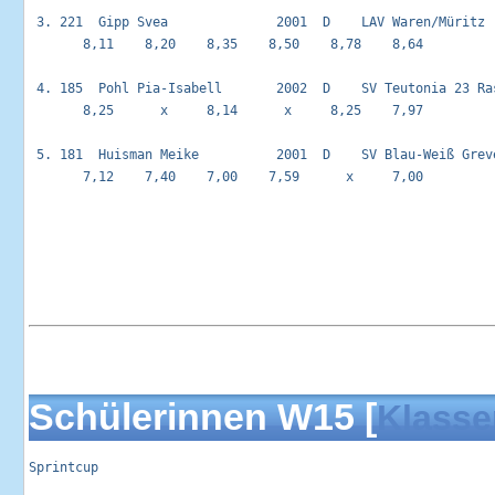
 3. 221  Gipp Svea              2001  D    LAV Waren/Müritz 
       8,11    8,20    8,35    8,50    8,78    8,64          
 4. 185  Pohl Pia-Isabell       2002  D    SV Teutonia 23 Ra
       8,25      x     8,14      x     8,25    7,97          
 5. 181  Huisman Meike          2001  D    SV Blau-Weiß Grev
       7,12    7,40    7,00    7,59      x     7,00          
Schülerinnen W15 [
Klasse
Sprintcup                                                   