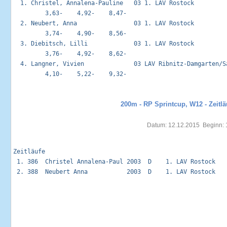
  1. Christel, Annalena-Pauline   03 1. LAV Rostock          
         3,63-    4,92-    8,47-

  2. Neubert, Anna                03 1. LAV Rostock          
         3,74-    4,90-    8,56-

  3. Diebitsch, Lilli             03 1. LAV Rostock          
         3,76-    4,92-    8,62-

  4. Langner, Vivien              03 LAV Ribnitz-Damgarten/Sa
         4,10-    5,22-    9,32-

200m - RP Sprintcup, W12 - Zeitlä
Datum: 12.12.2015  Beginn: 
Zeitläufe                                                    
 1. 386  Christel Annalena-Paul 2003  D    1. LAV Rostock   
 2. 388  Neubert Anna           2003  D    1. LAV Rostock   