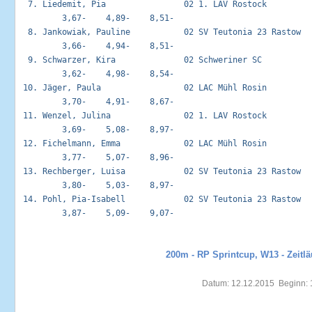
  7. Liedemit, Pia                02 1. LAV Rostock          
         3,67-    4,89-    8,51-

  8. Jankowiak, Pauline           02 SV Teutonia 23 Rastow   
         3,66-    4,94-    8,51-

  9. Schwarzer, Kira              02 Schweriner SC           
         3,62-    4,98-    8,54-

 10. Jäger, Paula                 02 LAC Mühl Rosin          
         3,70-    4,91-    8,67-

 11. Wenzel, Julina               02 1. LAV Rostock          
         3,69-    5,08-    8,97-

 12. Fichelmann, Emma             02 LAC Mühl Rosin          
         3,77-    5,07-    8,96-

 13. Rechberger, Luisa            02 SV Teutonia 23 Rastow   
         3,80-    5,03-    8,97-

 14. Pohl, Pia-Isabell            02 SV Teutonia 23 Rastow   
         3,87-    5,09-    9,07-

200m - RP Sprintcup, W13 - Zeitlä
Datum: 12.12.2015  Beginn: 