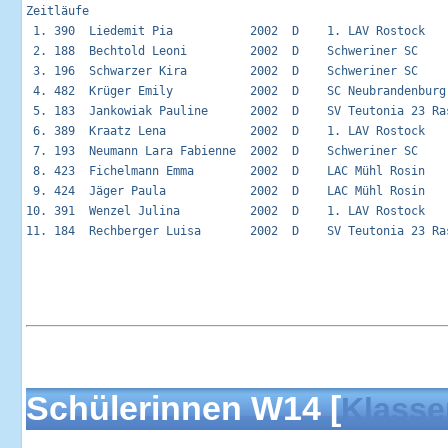
Zeitläufe                                                    
 1. 390  Liedemit Pia           2002  D    1. LAV Rostock   
 2. 188  Bechtold Leoni         2002  D    Schweriner SC    
 3. 196  Schwarzer Kira         2002  D    Schweriner SC    
 4. 482  Krüger Emily           2002  D    SC Neubrandenburg
 5. 183  Jankowiak Pauline      2002  D    SV Teutonia 23 Ra
 6. 389  Kraatz Lena            2002  D    1. LAV Rostock   
 7. 193  Neumann Lara Fabienne  2002  D    Schweriner SC    
 8. 423  Fichelmann Emma        2002  D    LAC Mühl Rosin   
 9. 424  Jäger Paula            2002  D    LAC Mühl Rosin   
10. 391  Wenzel Julina          2002  D    1. LAV Rostock   
11. 184  Rechberger Luisa       2002  D    SV Teutonia 23 Ra
Schülerinnen W14 [
Klasse