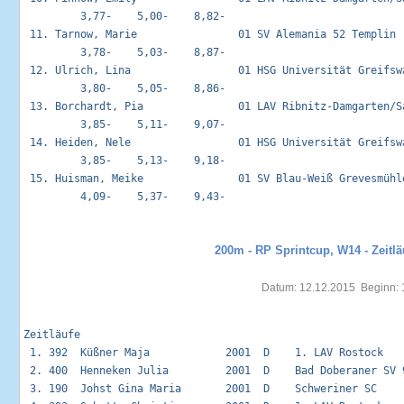
         3,77-    5,00-    8,82-

 11. Tarnow, Marie                01 SV Alemania 52 Templin  
         3,78-    5,03-    8,87-

 12. Ulrich, Lina                 01 HSG Universität Greifswa
         3,80-    5,05-    8,86-

 13. Borchardt, Pia               01 LAV Ribnitz-Damgarten/Sa
         3,85-    5,11-    9,07-

 14. Heiden, Nele                 01 HSG Universität Greifswa
         3,85-    5,13-    9,18-

 15. Huisman, Meike               01 SV Blau-Weiß Grevesmühle
         4,09-    5,37-    9,43-

200m - RP Sprintcup, W14 - Zeitlä
Datum: 12.12.2015  Beginn: 
Zeitläufe                                                    
 1. 392  Küßner Maja            2001  D    1. LAV Rostock   
 2. 400  Henneken Julia         2001  D    Bad Doberaner SV 
 3. 190  Johst Gina Maria       2001  D    Schweriner SC    