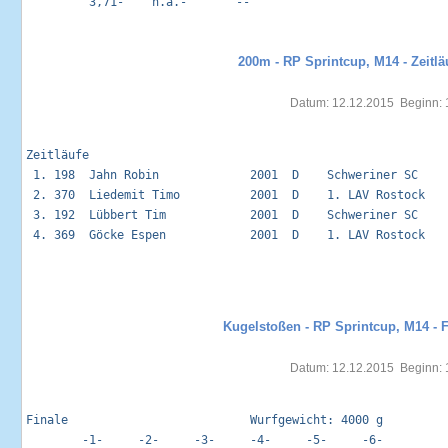
         3,71-    n.a.-       --

200m - RP Sprintcup, M14 - Zeitlä
Datum: 12.12.2015  Beginn: 
Zeitläufe                                                    
 1. 198  Jahn Robin             2001  D    Schweriner SC    
 2. 370  Liedemit Timo          2001  D    1. LAV Rostock   
 3. 192  Lübbert Tim            2001  D    Schweriner SC    
 4. 369  Göcke Espen            2001  D    1. LAV Rostock   
Kugelstoßen - RP Sprintcup, M14 - F
Datum: 12.12.2015  Beginn: 
Finale                          Wurfgewicht: 4000 g          
        -1-     -2-     -3-     -4-     -5-     -6-         