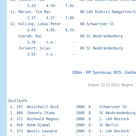
         3,29-    4,59-    7,91-

 11. Marien, Tim Max              00 LAV Ribnitz-Damgarten/Sa
         3,37-    4,57-    7,86-

 12. Kölling, Lukas-Peter         00 Schweriner SC           
         3,43-    4,85-    8,33-

     Gieraß, Kai                  00 SC Neubrandenburg       
         3,28-    n.a.-       --

     Tervoort, Silas              00 SC Neubrandenburg       
         3,55-    n.a.-       --

200m - RP Sprintcup, M15 - Zeitlä
Datum: 12.12.2015  Beginn: 
Zeitläufe                                                    
 1. 197  Woischwill Nick        2000  D    Schweriner SC    
 1. 468  Ihenetu Chima          2000  D    SC Neubrandenburg
 3. 372  Buchwald Magnus        2000  D    1. LAV Rostock   
 4. 458  Bohm Djamal            2000  D    SC Berlin        
 5. 373  Wesols Leonard         2000  D    1. LAV Rostock   