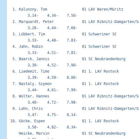
  1. Kalunzny, Tom                01 LAV Waren/Müritz        
         3,14-    4,34-    7,50-

  2. Marquardt, Peter             01 LAV Ribnitz-Damgarten/Sa
         3,28-    4,44-    7,66-

  3. Lübbert, Tim                 01 Schweriner SC           
         3,33-    4,48-    7,83-

  4. Jahn, Robin                  01 Schweriner SC           
         3,33-    4,51-    7,81-

  5. Baarck, Jannis               01 SC Neubrandenburg       
         3,30-    4,52-    7,90-

  6. Liedemit, Timo               01 1. LAV Rostock          
         3,39-    4,59-    8,00-

  7. Nastaly, Szymon              01 1. LAV Rostock          
         3,44-    4,61-    7,99-

  8. Wolter, Hannes               01 LAV Ribnitz-Damgarten/Sa
         3,40-    4,72-    7,98-

  9. Lahn, Chris                  01 LAV Ribnitz-Damgarten/Sa
         3,47-    4,75-    8,14-

 10. Göcke, Espen                 01 1. LAV Rostock          
         3,50-    4,82-    8,34-

     Heicke, Marvin               01 SC Neubrandenburg       