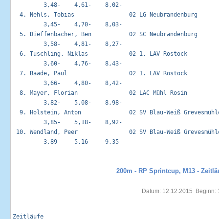
         3,48-    4,61-    8,02-

  4. Nehls, Tobias                02 LG Neubrandenburg       
         3,45-    4,70-    8,03-

  5. Dieffenbacher, Ben           02 SC Neubrandenburg       
         3,58-    4,81-    8,27-

  6. Tuschling, Niklas            02 1. LAV Rostock          
         3,60-    4,76-    8,43-

  7. Baade, Paul                  02 1. LAV Rostock          
         3,66-    4,80-    8,42-

  8. Mayer, Florian               02 LAC Mühl Rosin          
         3,82-    5,08-    8,98-

  9. Holstein, Anton              02 SV Blau-Weiß Grevesmühle
         3,85-    5,18-    8,92-

 10. Wendland, Peer               02 SV Blau-Weiß Grevesmühle
         3,89-    5,16-    9,35-

200m - RP Sprintcup, M13 - Zeitlä
Datum: 12.12.2015  Beginn: 
Zeitläufe                                                    