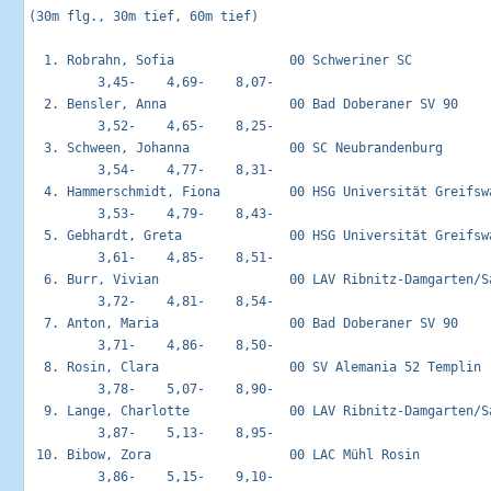
(30m flg., 30m tief, 60m tief)

  1. Robrahn, Sofia               00 Schweriner SC           
         3,45-    4,69-    8,07-

  2. Bensler, Anna                00 Bad Doberaner SV 90     
         3,52-    4,65-    8,25-

  3. Schween, Johanna             00 SC Neubrandenburg       
         3,54-    4,77-    8,31-

  4. Hammerschmidt, Fiona         00 HSG Universität Greifswa
         3,53-    4,79-    8,43-

  5. Gebhardt, Greta              00 HSG Universität Greifswa
         3,61-    4,85-    8,51-

  6. Burr, Vivian                 00 LAV Ribnitz-Damgarten/Sa
         3,72-    4,81-    8,54-

  7. Anton, Maria                 00 Bad Doberaner SV 90     
         3,71-    4,86-    8,50-

  8. Rosin, Clara                 00 SV Alemania 52 Templin  
         3,78-    5,07-    8,90-

  9. Lange, Charlotte             00 LAV Ribnitz-Damgarten/Sa
         3,87-    5,13-    8,95-

 10. Bibow, Zora                  00 LAC Mühl Rosin          
         3,86-    5,15-    9,10-
