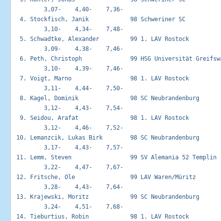
         3,07-    4,40-    7,36-

  4. Stockfisch, Janik            98 Schweriner SC           
         3,10-    4,34-    7,48-

  5. Schwadtke, Alexander         99 1. LAV Rostock          
         3,09-    4,38-    7,46-

  6. Peth, Christoph              99 HSG Universität Greifswa
         3,10-    4,39-    7,46-

  7. Voigt, Marno                 98 1. LAV Rostock          
         3,11-    4,44-    7,50-

  8. Kagel, Dominik               98 SC Neubrandenburg       
         3,12-    4,43-    7,54-

  9. Seidou, Arafat               98 1. LAV Rostock          
         3,12-    4,46-    7,52-

 10. Lemanzcik, Lukas Birk        98 SC Neubrandenburg       
         3,17-    4,43-    7,57-

 11. Lemm, Steven                 99 SV Alemania 52 Templin  
         3,22-    4,47-    7,67-

 12. Fritsche, Ole                99 LAV Waren/Müritz        
         3,28-    4,43-    7,64-

 13. Krajewski, Moritz            99 SC Neubrandenburg       
         3,24-    4,51-    7,68-

 14. Tieburtius, Robin            98 1. LAV Rostock          