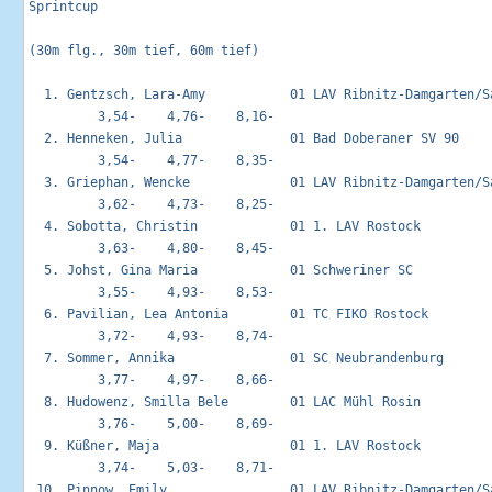
Sprintcup                                                   
(30m flg., 30m tief, 60m tief)

  1. Gentzsch, Lara-Amy           01 LAV Ribnitz-Damgarten/Sa
         3,54-    4,76-    8,16-

  2. Henneken, Julia              01 Bad Doberaner SV 90     
         3,54-    4,77-    8,35-

  3. Griephan, Wencke             01 LAV Ribnitz-Damgarten/Sa
         3,62-    4,73-    8,25-

  4. Sobotta, Christin            01 1. LAV Rostock          
         3,63-    4,80-    8,45-

  5. Johst, Gina Maria            01 Schweriner SC           
         3,55-    4,93-    8,53-

  6. Pavilian, Lea Antonia        01 TC FIKO Rostock         
         3,72-    4,93-    8,74-

  7. Sommer, Annika               01 SC Neubrandenburg       
         3,77-    4,97-    8,66-

  8. Hudowenz, Smilla Bele        01 LAC Mühl Rosin          
         3,76-    5,00-    8,69-

  9. Küßner, Maja                 01 1. LAV Rostock          
         3,74-    5,03-    8,71-

 10. Pinnow, Emily                01 LAV Ribnitz-Damgarten/Sa