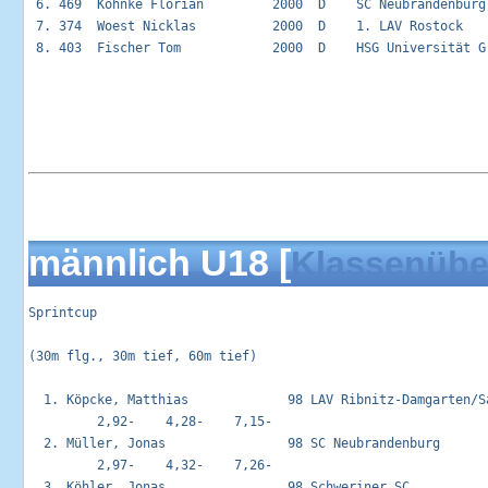
 6. 469  Köhnke Florian         2000  D    SC Neubrandenburg
 7. 374  Woest Nicklas          2000  D    1. LAV Rostock   
 8. 403  Fischer Tom            2000  D    HSG Universität G
männlich U18 [
Klassenübe
Sprintcup                                                   
(30m flg., 30m tief, 60m tief)

  1. Köpcke, Matthias             98 LAV Ribnitz-Damgarten/Sa
         2,92-    4,28-    7,15-

  2. Müller, Jonas                98 SC Neubrandenburg       
         2,97-    4,32-    7,26-

  3. Köhler, Jonas                98 Schweriner SC           