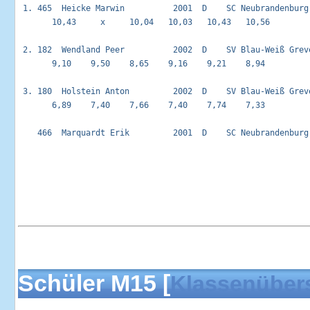
 1. 465  Heicke Marwin          2001  D    SC Neubrandenburg
       10,43     x     10,04   10,03   10,43   10,56         
 2. 182  Wendland Peer          2002  D    SV Blau-Weiß Grev
       9,10    9,50    8,65    9,16    9,21    8,94          
 3. 180  Holstein Anton         2002  D    SV Blau-Weiß Grev
       6,89    7,40    7,66    7,40    7,74    7,33          
    466  Marquardt Erik         2001  D    SC Neubrandenburg
Schüler M15 [
Klassenüber