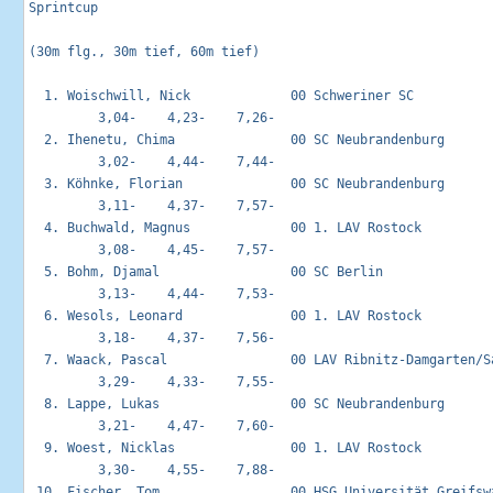
Sprintcup                                                   
(30m flg., 30m tief, 60m tief)

  1. Woischwill, Nick             00 Schweriner SC           
         3,04-    4,23-    7,26-

  2. Ihenetu, Chima               00 SC Neubrandenburg       
         3,02-    4,44-    7,44-

  3. Köhnke, Florian              00 SC Neubrandenburg       
         3,11-    4,37-    7,57-

  4. Buchwald, Magnus             00 1. LAV Rostock          
         3,08-    4,45-    7,57-

  5. Bohm, Djamal                 00 SC Berlin               
         3,13-    4,44-    7,53-

  6. Wesols, Leonard              00 1. LAV Rostock          
         3,18-    4,37-    7,56-

  7. Waack, Pascal                00 LAV Ribnitz-Damgarten/Sa
         3,29-    4,33-    7,55-

  8. Lappe, Lukas                 00 SC Neubrandenburg       
         3,21-    4,47-    7,60-

  9. Woest, Nicklas               00 1. LAV Rostock          
         3,30-    4,55-    7,88-

 10. Fischer, Tom                 00 HSG Universität Greifswa