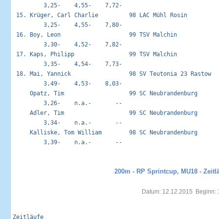
         3,25-    4,55-    7,72-

 15. Krüger, Carl Charlie         98 LAC Mühl Rosin          
         3,25-    4,55-    7,80-

 16. Boy, Leon                    99 TSV Malchin             
         3,30-    4,52-    7,82-

 17. Kaps, Philipp                99 TSV Malchin             
         3,35-    4,54-    7,73-

 18. Mai, Yannick                 98 SV Teutonia 23 Rastow   
         3,49-    4,53-    8,03-

     Opatz, Tim                   99 SC Neubrandenburg       
         3,26-    n.a.-       --

     Adler, Tim                   99 SC Neubrandenburg       
         3,34-    n.a.-       --

     Kalliske, Tom William        98 SC Neubrandenburg       
         3,39-    n.a.-       --

200m - RP Sprintcup, MU18 - Zeitl
Datum: 12.12.2015  Beginn: 
Zeitläufe                                                    