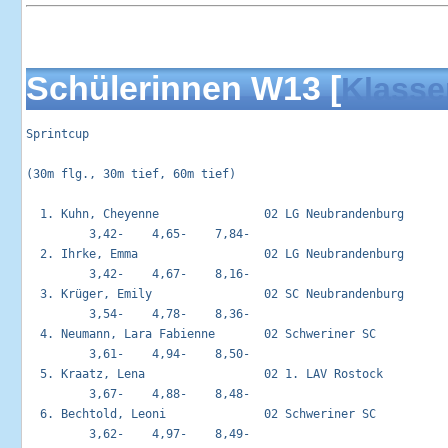
Schülerinnen W13 [
Klasse
Sprintcup                                                   
(30m flg., 30m tief, 60m tief)

  1. Kuhn, Cheyenne               02 LG Neubrandenburg       
         3,42-    4,65-    7,84-

  2. Ihrke, Emma                  02 LG Neubrandenburg       
         3,42-    4,67-    8,16-

  3. Krüger, Emily                02 SC Neubrandenburg       
         3,54-    4,78-    8,36-

  4. Neumann, Lara Fabienne       02 Schweriner SC           
         3,61-    4,94-    8,50-

  5. Kraatz, Lena                 02 1. LAV Rostock          
         3,67-    4,88-    8,48-

  6. Bechtold, Leoni              02 Schweriner SC           
         3,62-    4,97-    8,49-
