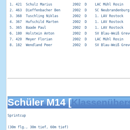
 1. 421  Schulz Marius          2002  D    LAC Mühl Rosin   
 2. 463  Dieffenbacher Ben      2002  D    SC Neubrandenburg
 3. 368  Tuschling Niklas       2002  D    1. LAV Rostock   
 4. 367  Hufschild Marten       2002  D    1. LAV Rostock   
 5. 365  Baade Paul             2002  D    1. LAV Rostock   
 6. 180  Holstein Anton         2002  D    SV Blau-Weiß Grev
 7. 420  Meyer Florian          2002  D    LAC Mühl Rosin   
 8. 182  Wendland Peer          2002  D    SV Blau-Weiß Grev
Schüler M14 [
Klassenüber
Sprintcup                                                   
(30m flg., 30m tief, 60m tief)
