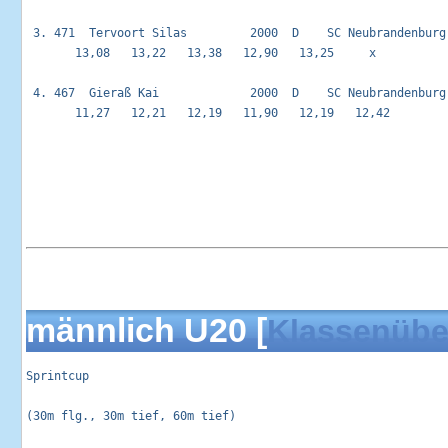
 3. 471  Tervoort Silas         2000  D    SC Neubrandenburg
       13,08   13,22   13,38   12,90   13,25     x           
 4. 467  Gieraß Kai             2000  D    SC Neubrandenburg
       11,27   12,21   12,19   11,90   12,19   12,42         
männlich U20 [
Klassenübe
Sprintcup                                                   
(30m flg., 30m tief, 60m tief)
