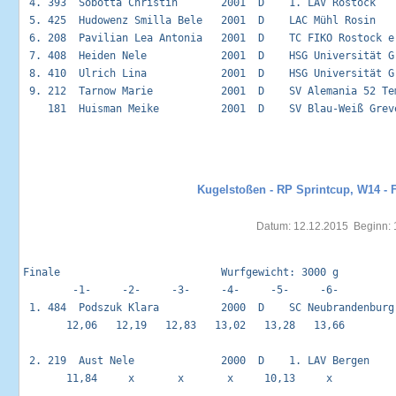
 4. 393  Sobotta Christin       2001  D    1. LAV Rostock   
 5. 425  Hudowenz Smilla Bele   2001  D    LAC Mühl Rosin   
 6. 208  Pavilian Lea Antonia   2001  D    TC FIKO Rostock e
 7. 408  Heiden Nele            2001  D    HSG Universität G
 8. 410  Ulrich Lina            2001  D    HSG Universität G
 9. 212  Tarnow Marie           2001  D    SV Alemania 52 Te
    181  Huisman Meike          2001  D    SV Blau-Weiß Grev
Kugelstoßen - RP Sprintcup, W14 - F
Datum: 12.12.2015  Beginn: 
Finale                          Wurfgewicht: 3000 g          
        -1-     -2-     -3-     -4-     -5-     -6-         
 1. 484  Podszuk Klara          2000  D    SC Neubrandenburg
       12,06   12,19   12,83   13,02   13,28   13,66         
 2. 219  Aust Nele              2000  D    1. LAV Bergen    
       11,84     x       x       x     10,13     x           