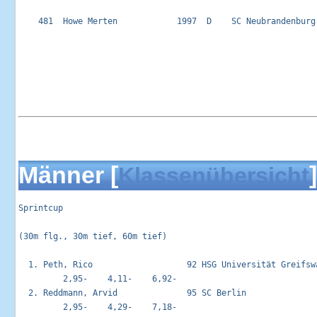
    481  Howe Merten            1997  D    SC Neubrandenburg
Männer [
]
Klassenübersicht
Sprintcup                                                   
(30m flg., 30m tief, 60m tief)

  1. Peth, Rico                   92 HSG Universität Greifswa
         2,95-    4,11-    6,92-

  2. Reddmann, Arvid              95 SC Berlin               
         2,95-    4,29-    7,18-
