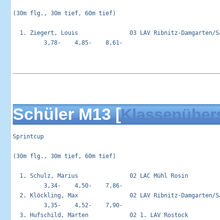
(30m flg., 30m tief, 60m tief)

  1. Ziegert, Louis               03 LAV Ribnitz-Damgarten/Sa
         3,78-    4,85-    8,61-

Schüler M13 [
Klassenüber
Sprintcup                                                   
(30m flg., 30m tief, 60m tief)

  1. Schulz, Marius               02 LAC Mühl Rosin          
         3,34-    4,50-    7,86-

  2. Klöckling, Max               02 LAV Ribnitz-Damgarten/Sa
         3,35-    4,52-    7,90-

  3. Hufschild, Marten            02 1. LAV Rostock          