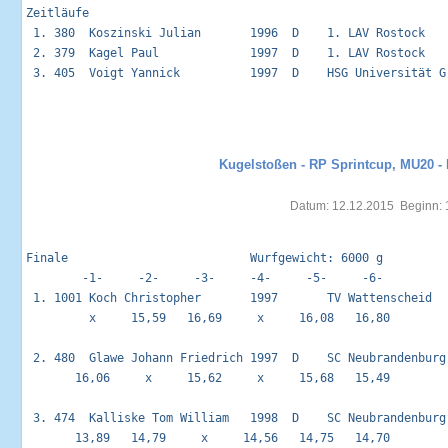
Zeitläufe                                                    
 1. 380  Koszinski Julian       1996  D    1. LAV Rostock   
 2. 379  Kagel Paul             1997  D    1. LAV Rostock   
 3. 405  Voigt Yannick          1997  D    HSG Universität G
Kugelstoßen - RP Sprintcup, MU20 - 
Datum: 12.12.2015  Beginn: 
Finale                          Wurfgewicht: 6000 g          
        -1-     -2-     -3-     -4-     -5-     -6-         
 1. 1001 Koch Christopher       1997       TV Wattenscheid  
         x     15,59   16,69     x     16,08   16,80         
 2. 480  Glawe Johann Friedrich 1997  D    SC Neubrandenburg
       16,06     x     15,62     x     15,68   15,49         
 3. 474  Kalliske Tom William   1998  D    SC Neubrandenburg
       13,89   14,79     x     14,56   14,75   14,70         