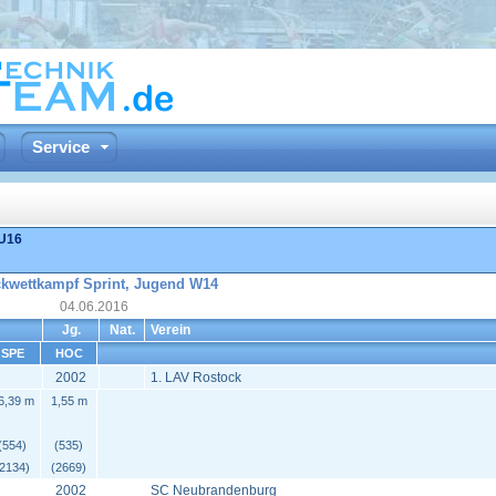
Service
 U16
ckwettkampf Sprint, Jugend W14
04.06.2016
Jg.
Nat.
Verein
SPE
HOC
2002
1. LAV Rostock
6,39 m
1,55 m
(554)
(535)
(2134)
(2669)
2002
SC Neubrandenburg