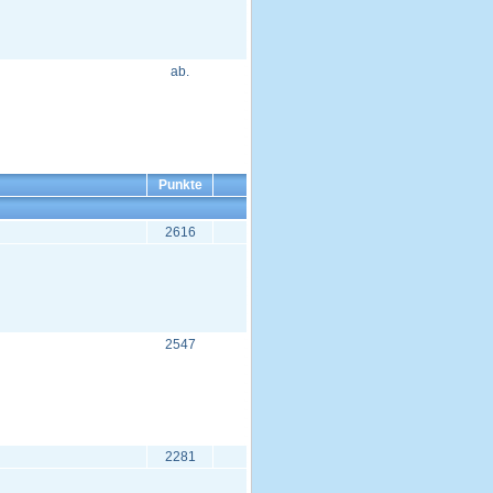
ab.
Punkte
2616
2547
2281