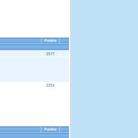
Punkte
2577
2251
Punkte