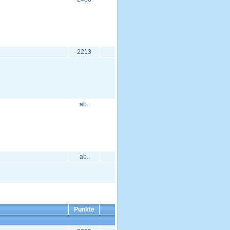
2213
ab.
ab.
Punkte