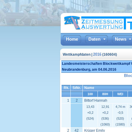
Home
Daten
News
2016
Wettkampfdaten |
(160604)
Landesmeisterschaften Blockwettkampf
Neubrandenburg, am 04.06.2016
Blo
Rk.
StNr.
Name
100
80H
WEI
1
2
Bittorf Hannah
13,43
12,91
4,74 m
3
+0,2
+0,2
-0,5
(524)
(536)
(520)
(1060)
(1580)
2
42
Krüger Emily