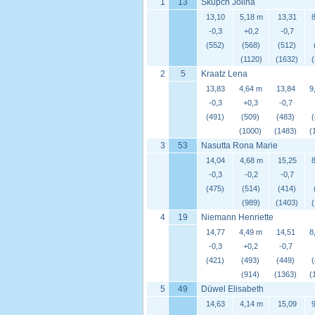
1
13
Skupch Jolina
13,10
5,18 m
13,31
8
-0,3
+0,2
-0,7
(552)
(568)
(512)
(1120)
(1632)
2
5
Kraatz Lena
13,83
4,64 m
13,84
9
-0,3
+0,3
-0,7
(491)
(509)
(483)
(1000)
(1483)
(
3
53
Nasutta Rona Marie
14,04
4,68 m
15,25
8
-0,3
-0,2
-0,7
(475)
(514)
(414)
(989)
(1403)
4
19
Niemann Henriette
14,77
4,49 m
14,51
8
-0,3
+0,2
-0,7
(421)
(493)
(449)
(914)
(1363)
(
5
49
Düwel Elisabeth
14,63
4,14 m
15,09
9