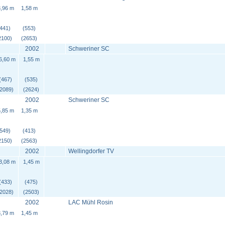
,96 m
1,58 m
(441)
(553)
2100)
(2653)
2002
Schweriner SC
6,60 m
1,55 m
(467)
(535)
(2089)
(2624)
2002
Schweriner SC
,85 m
1,35 m
(549)
(413)
2150)
(2563)
2002
Wellingdorfer TV
3,08 m
1,45 m
(433)
(475)
(2028)
(2503)
2002
LAC Mühl Rosin
,79 m
1,45 m