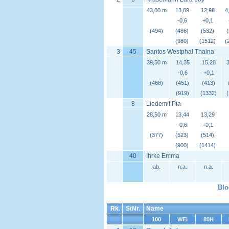
43,00 m
13,89
12,98
4
-0,6
+0,1
(494)
(486)
(532)
(980)
(1512)
(
3
45
Santos Westphal Thaina
39,50 m
14,35
15,28
3
-0,6
+0,1
(468)
(451)
(413)
(919)
(1332)
8
Liedemit Pia
28,50 m
13,44
13,29
-0,6
+0,1
(377)
(523)
(514)
(900)
(1414)
40
Ihrke Emma
ab.
n.a.
n.a.
Blo
Rk.
StNr.
Name
100
WEI
80H