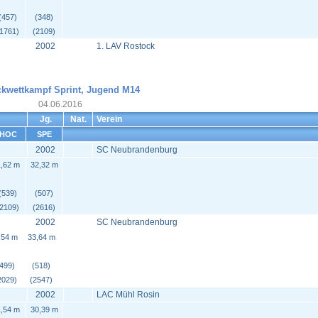
(457)
(348)
(1761)
(2109)
2002
1. LAV Rostock
ckwettkampf Sprint, Jugend M14
04.06.2016
Jg.
Nat.
Verein
HOC
SPE
2002
SC Neubrandenburg
,62 m
32,32 m
(539)
(507)
(2109)
(2616)
2002
SC Neubrandenburg
,54 m
33,64 m
(499)
(518)
2029)
(2547)
2002
LAC Mühl Rosin
,54 m
30,39 m