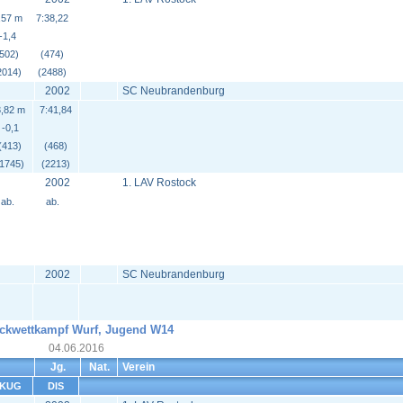
,57 m
7:38,22
-1,4
(502)
(474)
2014)
(2488)
2002
SC Neubrandenburg
,82 m
7:41,84
-0,1
(413)
(468)
(1745)
(2213)
2002
1. LAV Rostock
ab.
ab.
2002
SC Neubrandenburg
ckwettkampf Wurf, Jugend W14
04.06.2016
Jg.
Nat.
Verein
KUG
DIS