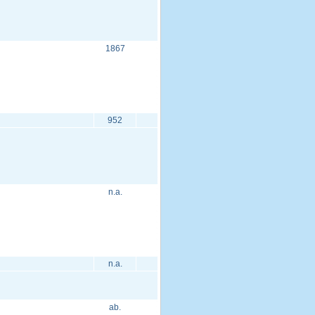
1867
952
n.a.
n.a.
ab.