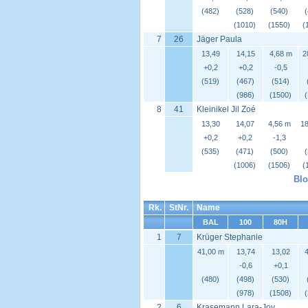
(482)
(528)
(540)
(1010)
(1550)
(
7
26
Jäger Paula
13,49
14,15
4,68 m
2
+0,2
+0,2
-0,5
(519)
(467)
(514)
(986)
(1500)
8
41
Kleinikel Jil Zoé
13,30
14,07
4,56 m
18
+0,2
+0,2
-1,3
(535)
(471)
(500)
(1006)
(1506)
(
Blo
Rk.
StNr.
Name
BAL
100
80H
1
7
Krüger Stephanie
41,00 m
13,74
13,02
4
-0,6
+0,1
(480)
(498)
(530)
(978)
(1508)
2
6
Krasemann Lara-Joy