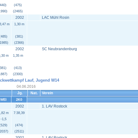
(440)
(475)
1990)
(2465)
2002
LAC Mühl Rosin
8,47 m
1,30 m
(485)
(381)
(1985)
(2366)
2002
SC Neubrandenburg
,30 m
1,35 m
(381)
(413)
1887)
(2300)
ckwettkampf Lauf, Jugend W14
04.06.2016
Jg.
Nat.
Verein
WEI
2K0
2002
1. LAV Rostock
,82 m
7:38,39
-1,5
(529)
(474)
(2037)
(2511)
2002
1. LAV Rostock