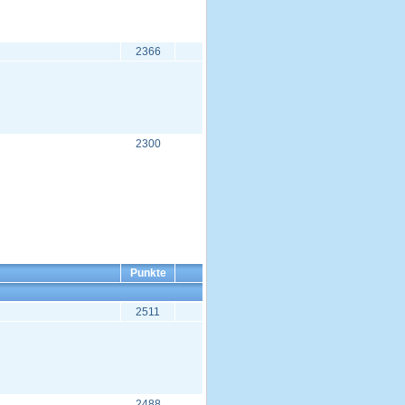
2366
2300
Punkte
2511
2488