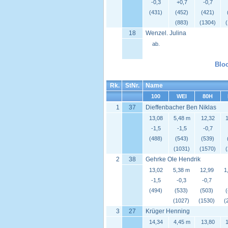
-0,3
+0,7
-0,7
(431)
(452)
(421)
(883)
(1304)
18
Wenzel. Julina
ab.
Blo
Rk.
StNr.
Name
100
WEI
80H
1
37
Dieffenbacher Ben Niklas
13,08
5,48 m
12,32
1
-1,5
-1,5
-0,7
(488)
(543)
(539)
(1031)
(1570)
2
38
Gehrke Ole Hendrik
13,02
5,38 m
12,99
1
-1,5
-0,3
-0,7
(494)
(533)
(503)
(1027)
(1530)
(
3
27
Krüger Henning
14,34
4,45 m
13,80
1