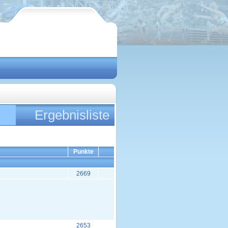
Ergebnisliste
Punkte
2669
2653