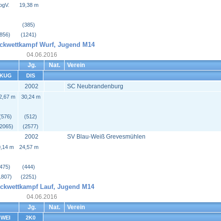
ogV.
19,38 m
(385)
(856)
(1241)
ckwettkampf Wurf, Jugend M14
04.06.2016
Jg.
Nat.
Verein
KUG
DIS
2002
SC Neubrandenburg
2,67 m
30,24 m
(576)
(512)
(2065)
(2577)
2002
SV Blau-Weiß Grevesmühlen
,14 m
24,57 m
(475)
(444)
1807)
(2251)
ckwettkampf Lauf, Jugend M14
04.06.2016
Jg.
Nat.
Verein
WEI
2K0