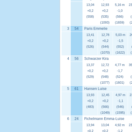
13,04
12,93
5,16 m
23
+0,2
+0,2
-1,0
(558)
(535)
(566)
(1093)
(1659)
(
3
54
Paris Emmelie
13,41
12,78
5,03 m
2
+0,2
+0,2
-1,5
(526)
(544)
(552)
(1070)
(1622)
4
56
Schwarzer Kira
13,37
12,72
4,77 m
35
+0,2
+0,2
-1,7
(529)
(548)
(524)
(1077)
(1601)
(
5
61
Hansen Luise
13,93
12,45
4,97 m
2
+0,2
+0,2
-1,1
(483)
(566)
(546)
(1049)
(1595)
6
24
Fichelmann Emma-Luise
13,94
13,04
4,92 m
23
+0,2
+0,2
-1,2