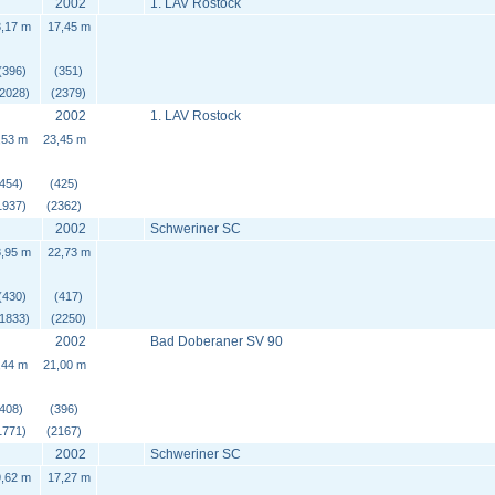
2002
1. LAV Rostock
,17 m
17,45 m
(396)
(351)
(2028)
(2379)
2002
1. LAV Rostock
,53 m
23,45 m
(454)
(425)
1937)
(2362)
2002
Schweriner SC
,95 m
22,73 m
(430)
(417)
(1833)
(2250)
2002
Bad Doberaner SV 90
,44 m
21,00 m
(408)
(396)
1771)
(2167)
2002
Schweriner SC
,62 m
17,27 m