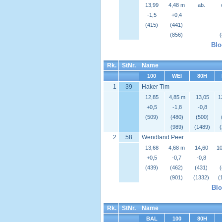
13,99
4,48 m
ab.
-1,5
+0,4
(415)
(441)
(856)
Blo
Rk.
StNr.
Name
100
WEI
80H
1
39
Haker Tim
12,85
4,85 m
13,05
1
+0,5
-1,8
-0,8
(509)
(480)
(500)
(989)
(1489)
2
58
Wendland Peer
13,68
4,68 m
14,60
10
+0,5
-0,7
-0,8
(439)
(462)
(431)
(901)
(1332)
(
Blo
Rk.
StNr.
Name
BAL
100
80H