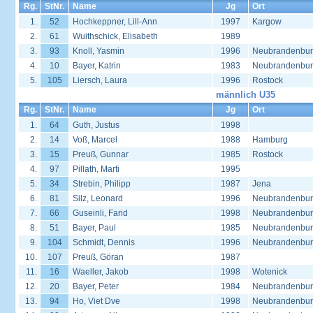
Rg.
StNr.
Name
Jg
Ort
1.
52
Hochkeppner, Lill-Ann
1997
Kargow
2.
61
Wuithschick, Elisabeth
1989
3.
93
Knoll, Yasmin
1996
Neubrandenbu
4.
10
Bayer, Katrin
1983
Neubrandenbu
5.
105
Liersch, Laura
1996
Rostock
männlich U35
Rg.
StNr.
Name
Jg
Ort
1.
64
Guth, Justus
1998
2.
14
Voß, Marcel
1988
Hamburg
3.
15
Preuß, Gunnar
1985
Rostock
4.
97
Pillath, Marti
1995
5.
34
Strebin, Philipp
1987
Jena
6.
81
Silz, Leonard
1996
Neubrandenbu
7.
66
Guseinli, Farid
1998
Neubrandenbu
8.
51
Bayer, Paul
1985
Neubrandenbu
9.
104
Schmidt, Dennis
1996
Neubrandenbu
10.
107
Preuß, Göran
1987
11.
16
Waeller, Jakob
1998
Wotenick
12.
20
Bayer, Peter
1984
Neubrandenbu
13.
94
Ho, Viet Dve
1998
Neubrandenbu