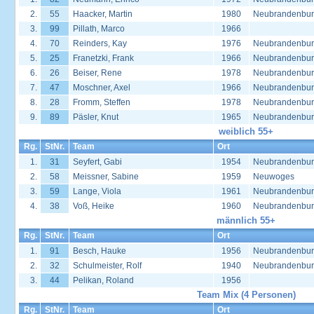
2.
55
Haacker, Martin
1980
Neubrandenbu
3.
99
Pillath, Marco
1966
4.
70
Reinders, Kay
1976
Neubrandenbu
5.
25
Franetzki, Frank
1966
Neubrandenbu
6.
26
Beiser, Rene
1978
Neubrandenbu
7.
47
Moschner, Axel
1966
Neubrandenbu
8.
28
Fromm, Steffen
1978
Neubrandenbu
9.
89
Päsler, Knut
1965
Neubrandenbu
weiblich 55+
Rg.
StNr.
Team
Ort
1.
31
Seyfert, Gabi
1954
Neubrandenbu
2.
58
Meissner, Sabine
1959
Neuwoges
3.
59
Lange, Viola
1961
Neubrandenbu
4.
38
Voß, Heike
1960
Neubrandenbu
männlich 55+
Rg.
StNr.
Team
Ort
1.
91
Besch, Hauke
1956
Neubrandenbu
2.
32
Schulmeister, Rolf
1940
Neubrandenbu
3.
44
Pelikan, Roland
1956
Team Mix (4 Personen)
Rg.
StNr.
Team
Ort