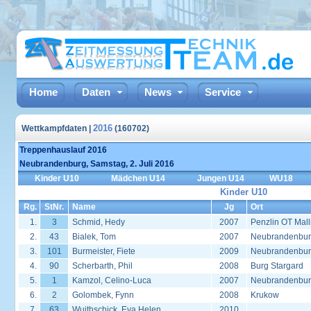
Home
Daten
News
Service
2016
Wettkampfdaten |
(160702)
Treppenhauslauf 2016
Neubrandenburg, Samstag, 2. Juli 2016
Kinder U10
Mädchen U14
Jungen U14
WU18
Kinder U10
Rg.
StNr.
Name
Jg
Ort
1.
3
Schmid, Hedy
2007
Penzlin OT Mall
2.
43
Bialek, Tom
2007
Neubrandenbu
3.
101
Burmeister, Fiete
2009
Neubrandenbu
4.
90
Scherbarth, Phil
2008
Burg Stargard
5.
1
Kamzol, Celino-Luca
2007
Neubrandenbu
6.
2
Golombek, Fynn
2008
Krukow
7.
63
Wuithschick, Eva Helen
2010