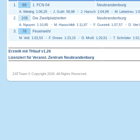
1.
88
1. FCN 04
Neubrandenburg
A. Wieting 1:06,25 - J. Guth 59,98 - J. Harsch 1:04,99 - M. Liebetreu 1:
2.
108
Die Zweitplatzierten
Neubrandenburg
A. Nguyen 1:10,85 - M. Hauschildt 1:11,87 - F. Guseinli 1:07,57 - D. Vie
3.
78
Feuerwehr
M. Voß 1:02,53 - F. Drews 1:23,15 - D. Mroß 1:20,51 - T. Schröder 1:5
Erstellt mit THlauf v1.26
Lizenziert für Veranst. Zentrum Neubrandenburg
ZATTeam © Copyright 2026. All Rights Reserved.