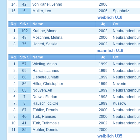
14.
42
von Känel, Jenno
2006
15.
6
Muller, Lex
2006
Sponholz
weiblich U18
Rg.
StNr.
Name
Jg
Ort
1.
102
Krabbe, Aimee
2002
Neubrandenbu
2.
48
Moschner, Melina
2000
Neubrandenbu
3.
75
Honert, Saskia
2002
Neubrandenbu
männlich U18
Rg.
StNr.
Name
Jg
Ort
1.
57
Wieting, Anton
1999
Neubrandenbu
2.
69
Harsch, Jannes
1999
Neubrandenbu
3.
68
Liebetreu, Matti
1999
Neubrandenbu
4.
86
Hiller, Christopher
1999
Neverin
5.
65
Nguyen, An
1999
Neubrandenbu
6.
7
Drews, Florian
1998
Neubrandenbu
7.
8
Hauschildt, Ole
1999
Küssow
8.
87
Zühlke, Dennis
2000
Neubrandenbu
9.
40
Türk, Ramses
2000
Neubrandenbu
10.
41
Türk, Tuthmosis
2002
Neubrandenbu
11.
85
Mehler, Dennis
2000
weiblich U35