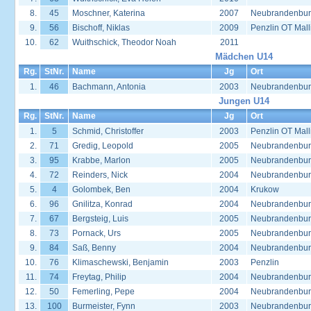
8.
45
Moschner, Katerina
2007
Neubrandenbu
9.
56
Bischoff, Niklas
2009
Penzlin OT Mall
10.
62
Wuithschick, Theodor Noah
2011
Mädchen U14
Rg.
StNr.
Name
Jg
Ort
1.
46
Bachmann, Antonia
2003
Neubrandenbu
Jungen U14
Rg.
StNr.
Name
Jg
Ort
1.
5
Schmid, Christoffer
2003
Penzlin OT Mall
2.
71
Gredig, Leopold
2005
Neubrandenbu
3.
95
Krabbe, Marlon
2005
Neubrandenbu
4.
72
Reinders, Nick
2004
Neubrandenbu
5.
4
Golombek, Ben
2004
Krukow
6.
96
Gnilitza, Konrad
2004
Neubrandenbu
7.
67
Bergsteig, Luis
2005
Neubrandenbu
8.
73
Pornack, Urs
2005
Neubrandenbu
9.
84
Saß, Benny
2004
Neubrandenbu
10.
76
Klimaschewski, Benjamin
2003
Penzlin
11.
74
Freytag, Philip
2004
Neubrandenbu
12.
50
Femerling, Pepe
2004
Neubrandenbu
13.
100
Burmeister, Fynn
2003
Neubrandenbu