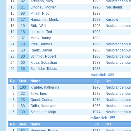
14.
92
Artmann, Nico
1996
Neubrandenbu
15.
21
Lingnau, Morten
1995
Neustrelitz
16.
98
Pillath, Rico
1997
17.
17
Hauschildt, Moritz
1998
Küssow
18.
19
Rütz, Willi
1998
Neubrandenbu
19.
18
Leukroth, Ted
1998
20.
37
Mroß, Danny
1983
21.
79
Prell, Hannes
1989
Neubrandenbu
22.
53
Raetz, Daniel
1983
Neubrandenbu
23.
80
Schmidt, Robert
1986
Neubrandenbu
24.
60
Klosz, Sebastian
1983
Neubrandenbu
25.
36
Schröder, Tobias
1988
weiblich U55
Rg.
StNr.
Name
Jg
Ort
1.
103
Krabbe, Katherina
1976
Neubrandenbu
2.
22
Ihrke, Ines
1972
Neubrandenbu
3.
23
Quost, Corina
1976
Neubrandenbu
4.
83
Gritta, Neumann
1966
Neubrandenbu
5.
39
Schneider, Maja
1974
Neubrandenbu
männlich U55
Rg.
StNr.
Name
Jg
Ort
1.
82
Neumann, Enrico
1972
Neubrandenbu