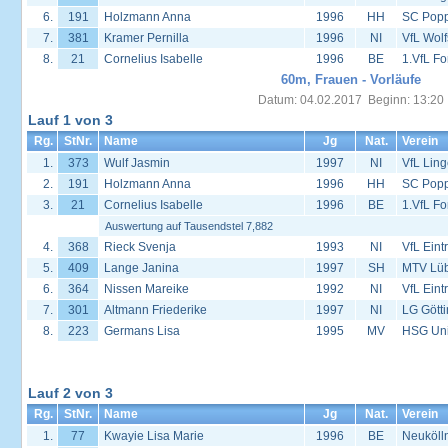
6.
191
Holzmann Anna
1996
HH
SC Popp
7.
381
Kramer Pernilla
1996
NI
VfL Wol
8.
21
Cornelius Isabelle
1996
BE
1.VfL Fo
60m, Frauen - Vorläufe
Datum: 04.02.2017 Beginn: 13:20
Lauf 1 von 3
Rg.
StNr.
Name
Jg
Nat.
Verein
1.
373
Wulf Jasmin
1997
NI
VfL Lin
2.
191
Holzmann Anna
1996
HH
SC Popp
3.
21
Cornelius Isabelle
1996
BE
1.VfL Fo
Auswertung auf Tausendstel 7,882
4.
368
Rieck Svenja
1993
NI
VfL Eint
5.
409
Lange Janina
1997
SH
MTV Lü
6.
364
Nissen Mareike
1992
NI
VfL Eint
7.
301
Altmann Friederike
1997
NI
LG Gött
8.
223
Germans Lisa
1995
MV
HSG Univ
Lauf 2 von 3
Rg.
StNr.
Name
Jg
Nat.
Verein
1.
77
Kwayie Lisa Marie
1996
BE
Neuköll