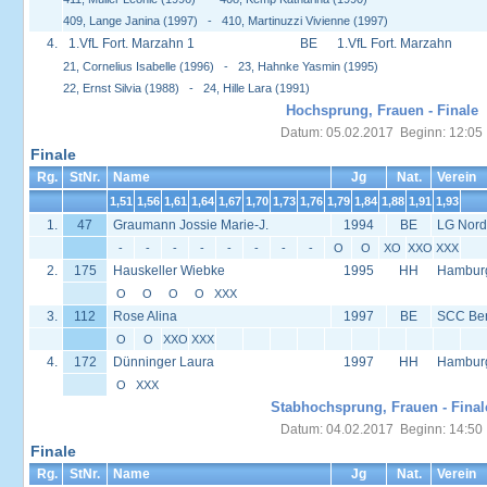
409, Lange Janina (1997) - 410, Martinuzzi Vivienne (1997)
4.
1.VfL Fort. Marzahn 1
BE
1.VfL Fort. Marzahn
21, Cornelius Isabelle (1996) - 23, Hahnke Yasmin (1995)
22, Ernst Silvia (1988) - 24, Hille Lara (1991)
Hochsprung, Frauen - Finale
Datum: 05.02.2017 Beginn: 12:05
Finale
Rg.
StNr.
Name
Jg
Nat.
Verein
1,51
1,56
1,61
1,64
1,67
1,70
1,73
1,76
1,79
1,84
1,88
1,91
1,93
1.
47
Graumann Jossie Marie-J.
1994
BE
LG Nord
-
-
-
-
-
-
-
-
O
O
XO
XXO
XXX
2.
175
Hauskeller Wiebke
1995
HH
Hambur
O
O
O
O
XXX
3.
112
Rose Alina
1997
BE
SCC Ber
O
O
XXO
XXX
4.
172
Dünninger Laura
1997
HH
Hambur
O
XXX
Stabhochsprung, Frauen - Final
Datum: 04.02.2017 Beginn: 14:50
Finale
Rg.
StNr.
Name
Jg
Nat.
Verein