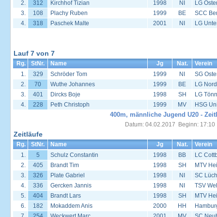
2.
312
Kirchhof Tizian
1998
NI
LG Oste
3.
108
Plachy Ruben
1999
BE
SCC Ber
4.
318
Paschek Malte
2001
NI
LG Unte
Lauf 7 von 7
Rg.
StNr.
Name
Jg
Nat.
Verein
1.
329
Schröder Tom
1999
NI
SG Oste
2.
70
Wuthe Johannes
1999
BE
LG Nord
3.
401
Dircks Boje
1998
SH
LG Tönn
4.
228
Peth Christoph
1999
MV
HSG Univ
400m, männliche Jugend U20 - Zeit
Datum: 04.02.2017 Beginn: 17:10
Zeitläufe
Rg.
StNr.
Name
Jg
Nat.
Verein
1.
5
Schulz Constantin
1998
BB
LC Cott
2.
405
Brandt Tim
1998
SH
MTV He
3.
326
Plate Gabriel
1998
NI
SC Lüc
4.
336
Gercken Jannis
1998
NI
TSV We
5.
404
Brandt Lars
1998
SH
MTV He
6.
182
Mokaddem Anis
2000
HH
Hambur
7.
254
Weckwert Marc
2001
MV
SC Neu