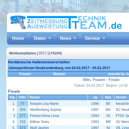
Home
Daten
News
Service
2017
Wettkampfdaten |
(170204)
Norddeutsche Hallenmeisterschaften
Jahnsportforum Neubrandenburg, von 04.02.2017 - 05.02.2017
Frauen
Männer
männliche J
60m, Frauen - Finale
Datum: 04.02.2017 Beginn: 15:45
Finale
Rg.
StNr.
Name
Jg
Nat.
Verein
1.
77
Kwayie Lisa Marie
1996
BE
Neuköll
2.
255
Weißenberg Sophie
1997
MV
SC Neu
3
277
Freese Anna-Lena
1994
NI
FTSV Ja
4.
152
Kittner Svea
1993
BR
SV Werd
5.
373
Wulf Jasmin
1997
NI
VfL Lin