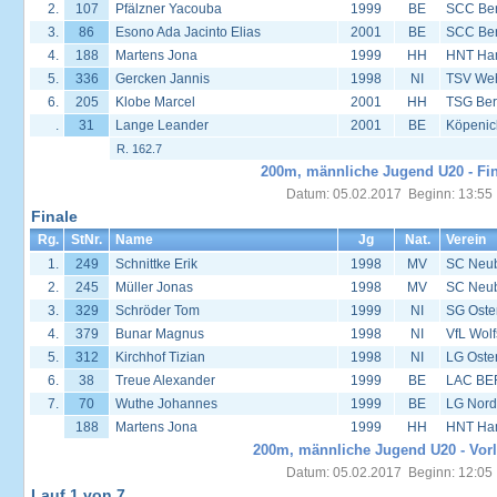
2.
107
Pfälzner Yacouba
1999
BE
SCC Ber
3.
86
Esono Ada Jacinto Elias
2001
BE
SCC Ber
4.
188
Martens Jona
1999
HH
HNT Ha
5.
336
Gercken Jannis
1998
NI
TSV We
6.
205
Klobe Marcel
2001
HH
TSG Ber
.
31
Lange Leander
2001
BE
Köpenic
R. 162.7
200m, männliche Jugend U20 - Fin
Datum: 05.02.2017 Beginn: 13:55
Finale
Rg.
StNr.
Name
Jg
Nat.
Verein
1.
249
Schnittke Erik
1998
MV
SC Neu
2.
245
Müller Jonas
1998
MV
SC Neu
3.
329
Schröder Tom
1999
NI
SG Oste
4.
379
Bunar Magnus
1998
NI
VfL Wol
5.
312
Kirchhof Tizian
1998
NI
LG Oste
6.
38
Treue Alexander
1999
BE
LAC BE
7.
70
Wuthe Johannes
1999
BE
LG Nord
188
Martens Jona
1999
HH
HNT Ha
200m, männliche Jugend U20 - Vorl
Datum: 05.02.2017 Beginn: 12:05
Lauf 1 von 7