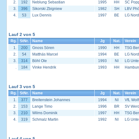
2.
192
Neblung Sebastian
1995
HH
SC Popp
3.
396
Sikorski Zbigniew
1982
SH
LBV Phö
4.
53
Lux Dennis
1997
BE
LG Nord
Lauf 2 von 5
Rg.
StNr.
Name
Jg
Nat.
Verein
1.
200
Gnoss Sören
1990
HH
TSG Ber
2.
54
Matthäs Marcel
1994
BE
LG Nord
3.
314
Böhl Ole
1993
NI
LG Unte
.
184
Vinke Hendrik
1993
HH
Hambur
Lauf 3 von 5
Rg.
StNr.
Name
Jg
Nat.
Verein
1.
377
Breitenstein Johannes
1994
NI
VfL Wol
2.
153
Lange Timo
1996
BR
SV Werd
3.
210
Wilms Dominik
1997
HH
TSG Ber
4.
319
Schmalz Martin
1992
NI
LG Unte
Lauf 4 von 5