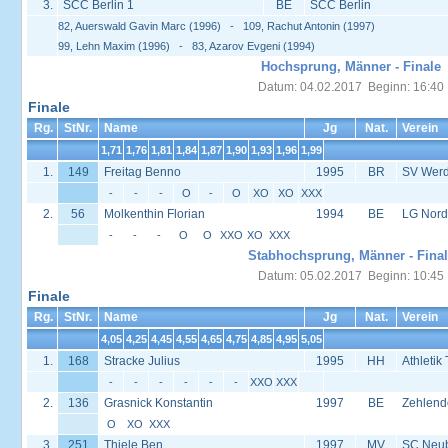
3.
SCC Berlin 1
BE
SCC Berlin
82, Auerswald Gavin Marc (1996) - 109, Rachut Antonin (1997)
99, Lehn Maxim (1996) - 83, Azarov Evgeni (1994)
Hochsprung, Männer - Finale
Datum: 04.02.2017 Beginn: 16:40
Finale
Rg.
StNr.
Name
Jg
Nat.
Verein
1,71
1,76
1,81
1,84
1,87
1,90
1,93
1,96
1,99
1.
149
Freitag Benno
1995
BR
SV Werd
-
-
-
O
-
O
XO
XO
XXX
2.
56
Molkenthin Florian
1994
BE
LG Nord
-
-
-
O
O
XXO
XO
XXX
Stabhochsprung, Männer - Final
Datum: 05.02.2017 Beginn: 10:45
Finale
Rg.
StNr.
Name
Jg
Nat.
Verein
4,05
4,25
4,45
4,55
4,65
4,75
4,85
4,95
5,05
1.
168
Stracke Julius
1995
HH
Athleti
-
-
-
-
-
-
XXO
XXX
2.
136
Grasnick Konstantin
1997
BE
Zehlend
O
XO
XXX
3.
251
Thiele Ben
1997
MV
SC Neu