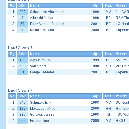
Rg.
StNr.
Name
Jg
Nat.
Verein
1.
220
Schwadtke Alexander
1999
MV
1. LAV 
2.
7
Albrecht Julius
1998
BB
RSV Eint
3.
57
Prinz Menzel Frederik
2001
BE
LG Nord
4.
30
Kottulla Maximilian
2000
BE
Köpenic
Lauf 2 von 7
Rg.
StNr.
Name
Jg
Nat.
Verein
1.
125
Agyekum Emil
1999
BE
SV Preu
2.
435
Voß Moritz
1998
SH
VfB Brun
3.
31
Lange Leander
2001
BE
Köpenic
Lauf 3 von 7
Rg.
StNr.
Name
Jg
Nat.
Verein
1.
249
Schnittke Erik
1998
MV
SC Neu
2.
182
Mokaddem Anis
2000
HH
Hambur
3.
336
Gercken Jannis
1998
NI
TSV We
4.
222
Fischer Tom
2000
MV
HSG Univ