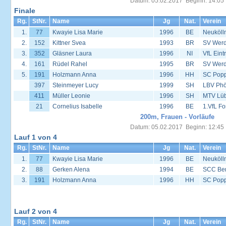
Datum: 05.02.2017 Beginn: 14:05
Finale
Rg.
StNr.
Name
Jg
Nat.
Verein
1.
77
Kwayie Lisa Marie
1996
BE
Neuköll
2.
152
Kittner Svea
1993
BR
SV Werd
3.
352
Gläsner Laura
1996
NI
VfL Eint
4.
161
Rüdel Rahel
1995
BR
SV Werd
5.
191
Holzmann Anna
1996
HH
SC Popp
397
Steinmeyer Lucy
1999
SH
LBV Phö
411
Müller Leonie
1996
SH
MTV Lü
21
Cornelius Isabelle
1996
BE
1.VfL Fo
200m, Frauen - Vorläufe
Datum: 05.02.2017 Beginn: 12:45
Lauf 1 von 4
Rg.
StNr.
Name
Jg
Nat.
Verein
1.
77
Kwayie Lisa Marie
1996
BE
Neuköll
2.
88
Gerken Alena
1994
BE
SCC Ber
3.
191
Holzmann Anna
1996
HH
SC Popp
Lauf 2 von 4
Rg.
StNr.
Name
Jg
Nat.
Verein