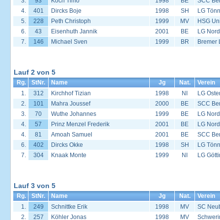
3.
93
Koch Timo
1998
BE
SCC Ber
4.
401
Dircks Boje
1998
SH
LG Tönn
5.
228
Peth Christoph
1999
MV
HSG Univ
6.
43
Eisenhuth Jannik
2001
BE
LG Nord
7.
146
Michael Sven
1999
BR
Bremer 
Lauf 2 von 5
Rg.
StNr.
Name
Jg
Nat.
Verein
1.
312
Kirchhof Tizian
1998
NI
LG Oste
2.
101
Mahra Joussef
2000
BE
SCC Ber
3.
70
Wuthe Johannes
1999
BE
LG Nord
4.
57
Prinz Menzel Frederik
2001
BE
LG Nord
4.
81
Amoah Samuel
2001
BE
SCC Ber
6.
402
Dircks Okke
1998
SH
LG Tönn
7.
304
Knaak Monte
1999
NI
LG Gött
Lauf 3 von 5
Rg.
StNr.
Name
Jg
Nat.
Verein
1.
249
Schnittke Erik
1998
MV
SC Neu
2.
257
Köhler Jonas
1998
MV
Schweri