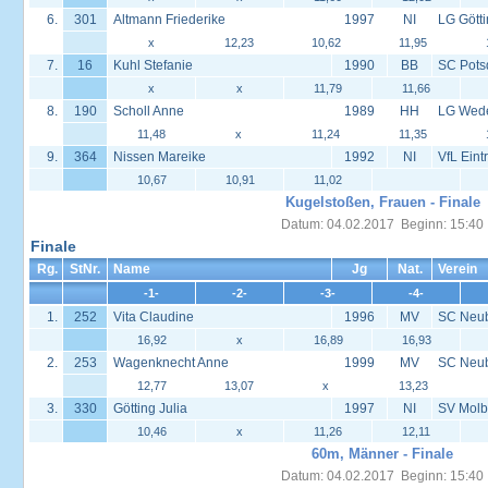
6.
301
Altmann Friederike
1997
NI
LG Gött
x
12,23
10,62
11,95
7.
16
Kuhl Stefanie
1990
BB
SC Pot
x
x
11,79
11,66
8.
190
Scholl Anne
1989
HH
LG Wede
11,48
x
11,24
11,35
9.
364
Nissen Mareike
1992
NI
VfL Eint
10,67
10,91
11,02
Kugelstoßen, Frauen - Finale
Datum: 04.02.2017 Beginn: 15:40
Finale
Rg.
StNr.
Name
Jg
Nat.
Verein
-1-
-2-
-3-
-4-
1.
252
Vita Claudine
1996
MV
SC Neu
16,92
x
16,89
16,93
2.
253
Wagenknecht Anne
1999
MV
SC Neu
12,77
13,07
x
13,23
3.
330
Götting Julia
1997
NI
SV Molb
10,46
x
11,26
12,11
60m, Männer - Finale
Datum: 04.02.2017 Beginn: 15:40