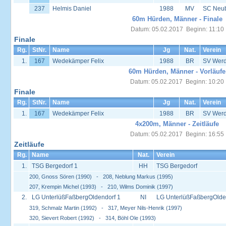
237
Helmis Daniel
1988
MV
SC Neu
60m Hürden, Männer - Finale
Datum: 05.02.2017 Beginn: 11:10
Finale
Rg.
StNr.
Name
Jg
Nat.
Verein
1.
167
Wedekämper Felix
1988
BR
SV Werd
60m Hürden, Männer - Vorläufe
Datum: 05.02.2017 Beginn: 10:20
Finale
Rg.
StNr.
Name
Jg
Nat.
Verein
1.
167
Wedekämper Felix
1988
BR
SV Werd
4x200m, Männer - Zeitläufe
Datum: 05.02.2017 Beginn: 16:55
Zeitläufe
Rg.
Name
Nat.
Verein
1.
TSG Bergedorf 1
HH
TSG Bergedorf
200, Gnoss Sören (1990) - 208, Neblung Markus (1995)
207, Krempin Michel (1993) - 210, Wilms Dominik (1997)
2.
LG UnterlüßFaßbergOldendorf 1
NI
LG UnterlüßFaßbergOlde
319, Schmalz Martin (1992) - 317, Meyer Nils-Henrik (1997)
320, Sievert Robert (1992) - 314, Böhl Ole (1993)