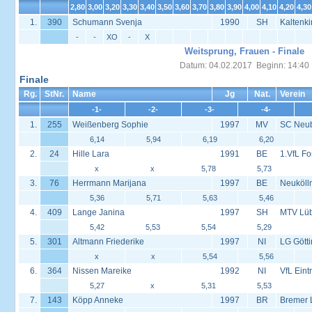
2,80
3,00
3,20
3,30
3,40
3,50
3,60
3,70
3,80
3,90
4,00
4,10
4,20
4,30
1.
390
Schumann Svenja
1990
SH
Kaltenk
-
-
XO
-
X
Weitsprung, Frauen - Finale
Datum: 04.02.2017 Beginn: 14:40
Finale
Rg.
StNr.
Name
Jg
Nat.
Verein
-1-
-2-
-3-
-4-
1.
255
Weißenberg Sophie
1997
MV
SC Neu
6,14
5,94
6,19
6,20
2.
24
Hille Lara
1991
BE
1.VfL Fo
x
x
5,78
5,73
3.
76
Herrmann Marijana
1997
BE
Neuköll
5,36
5,71
5,63
5,46
4.
409
Lange Janina
1997
SH
MTV Lü
5,42
5,53
5,54
5,29
5.
301
Altmann Friederike
1997
NI
LG Gött
x
x
5,54
5,56
6.
364
Nissen Mareike
1992
NI
VfL Eint
5,27
x
5,31
5,53
7.
143
Köpp Anneke
1997
BR
Bremer 