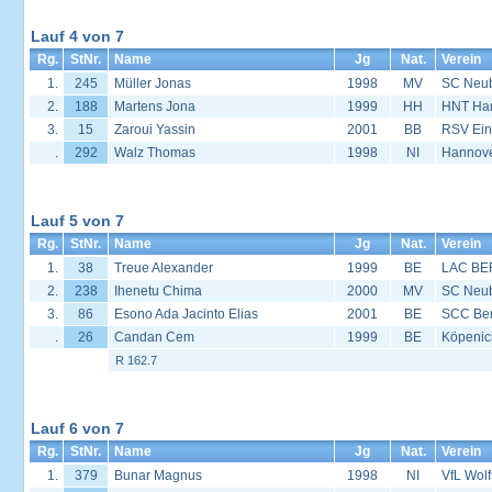
Lauf 4 von 7
Rg.
StNr.
Name
Jg
Nat.
Verein
1.
245
Müller Jonas
1998
MV
SC Neu
2.
188
Martens Jona
1999
HH
HNT Ha
3.
15
Zaroui Yassin
2001
BB
RSV Eint
.
292
Walz Thomas
1998
NI
Hannover
Lauf 5 von 7
Rg.
StNr.
Name
Jg
Nat.
Verein
1.
38
Treue Alexander
1999
BE
LAC BE
2.
238
Ihenetu Chima
2000
MV
SC Neu
3.
86
Esono Ada Jacinto Elias
2001
BE
SCC Ber
.
26
Candan Cem
1999
BE
Köpenic
R 162.7
Lauf 6 von 7
Rg.
StNr.
Name
Jg
Nat.
Verein
1.
379
Bunar Magnus
1998
NI
VfL Wol