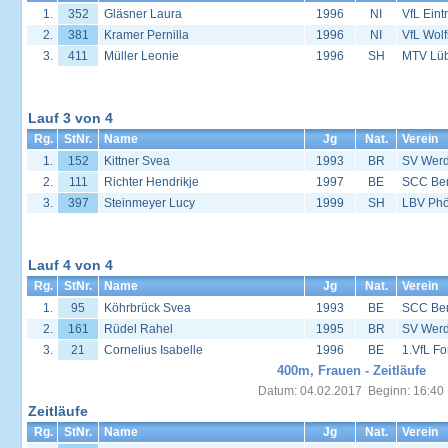
1.
352
Gläsner Laura
1996
NI
VfL Eint
2.
381
Kramer Pernilla
1996
NI
VfL Wol
3.
411
Müller Leonie
1996
SH
MTV Lü
Lauf 3 von 4
Rg.
StNr.
Name
Jg
Nat.
Verein
1.
152
Kittner Svea
1993
BR
SV Werd
2.
111
Richter Hendrikje
1997
BE
SCC Ber
3.
397
Steinmeyer Lucy
1999
SH
LBV Phö
Lauf 4 von 4
Rg.
StNr.
Name
Jg
Nat.
Verein
1.
95
Köhrbrück Svea
1993
BE
SCC Ber
2.
161
Rüdel Rahel
1995
BR
SV Werd
3.
21
Cornelius Isabelle
1996
BE
1.VfL Fo
400m, Frauen - Zeitläufe
Datum: 04.02.2017 Beginn: 16:40
Zeitläufe
Rg.
StNr.
Name
Jg
Nat.
Verein