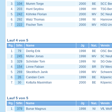
3.
104
Mumm Torge
2000
BE
SCC Ber
4.
203
Hunt Seydou
1998
HH
TSG Ber
5.
242
Köhnke Florian
2000
MV
SC Neu
6.
292
Walz Thomas
1998
NI
Hannover
7.
222
Fischer Tom
2000
MV
HSG Univ
Lauf 4 von 5
Rg.
StNr.
Name
Jg
Nat.
Verein
1.
79
Derlig Erik
1998
BE
OSC Ber
2.
245
Müller Jonas
1998
MV
SC Neu
3.
329
Schröder Tom
1999
NI
SG Oste
4.
154
Linne Fabian
2000
BR
SV Werd
5.
269
Stockfisch Janik
1998
MV
Schweri
6.
26
Candan Cem
1999
BE
Köpenic
7.
30
Kottulla Maximilian
2000
BE
Köpenic
Lauf 5 von 5
Rg.
StNr.
Name
Jg
Nat.
Verein
1.
379
Bunar Magnus
1998
NI
VfL Wol