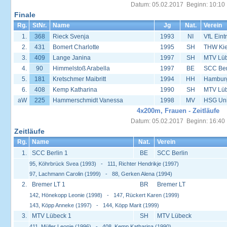
Datum: 05.02.2017 Beginn: 10:10
Finale
Rg.
StNr.
Name
Jg
Nat.
Verein
1.
368
Rieck Svenja
1993
NI
VfL Eint
2.
431
Bomert Charlotte
1995
SH
THW Kie
3.
409
Lange Janina
1997
SH
MTV Lü
4.
90
Himmelstoß Arabella
1997
BE
SCC Ber
5.
181
Kretschmer Maibritt
1994
HH
Hambur
6.
408
Kemp Katharina
1990
SH
MTV Lü
aW
225
Hammerschmidt Vanessa
1998
MV
HSG Univ
4x200m, Frauen - Zeitläufe
Datum: 05.02.2017 Beginn: 16:40
Zeitläufe
Rg.
Name
Nat.
Verein
1.
SCC Berlin 1
BE
SCC Berlin
95, Köhrbrück Svea (1993) - 111, Richter Hendrikje (1997)
97, Lachmann Carolin (1999) - 88, Gerken Alena (1994)
2.
Bremer LT 1
BR
Bremer LT
142, Hönekopp Leonie (1998) - 147, Rückert Karen (1999)
143, Köpp Anneke (1997) - 144, Köpp Marit (1999)
3.
MTV Lübeck 1
SH
MTV Lübeck
411, Müller Leonie (1996) - 408, Kemp Katharina (1990)