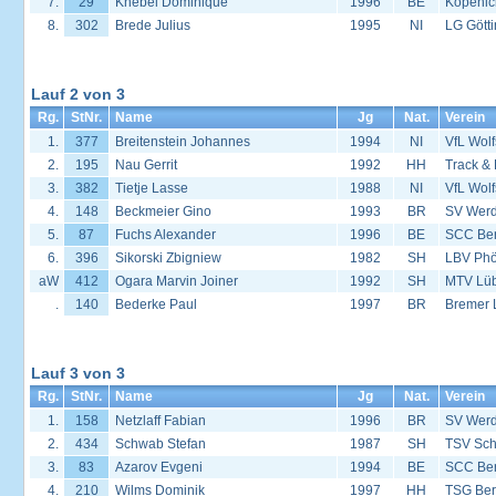
7.
29
Knebel Dominique
1996
BE
Köpenic
8.
302
Brede Julius
1995
NI
LG Gött
Lauf 2 von 3
Rg.
StNr.
Name
Jg
Nat.
Verein
1.
377
Breitenstein Johannes
1994
NI
VfL Wol
2.
195
Nau Gerrit
1992
HH
Track &
3.
382
Tietje Lasse
1988
NI
VfL Wol
4.
148
Beckmeier Gino
1993
BR
SV Werd
5.
87
Fuchs Alexander
1996
BE
SCC Ber
6.
396
Sikorski Zbigniew
1982
SH
LBV Phö
aW
412
Ogara Marvin Joiner
1992
SH
MTV Lü
.
140
Bederke Paul
1997
BR
Bremer 
Lauf 3 von 3
Rg.
StNr.
Name
Jg
Nat.
Verein
1.
158
Netzlaff Fabian
1996
BR
SV Werd
2.
434
Schwab Stefan
1987
SH
TSV Sc
3.
83
Azarov Evgeni
1994
BE
SCC Ber
4.
210
Wilms Dominik
1997
HH
TSG Ber