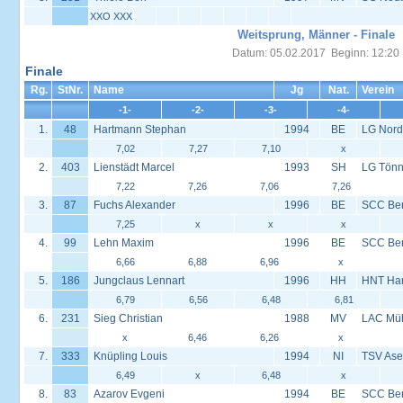
XXO
XXX
Weitsprung, Männer - Finale
Datum: 05.02.2017 Beginn: 12:20
Finale
Rg.
StNr.
Name
Jg
Nat.
Verein
-1-
-2-
-3-
-4-
1.
48
Hartmann Stephan
1994
BE
LG Nord
7,02
7,27
7,10
x
2.
403
Lienstädt Marcel
1993
SH
LG Tönn
7,22
7,26
7,06
7,26
3.
87
Fuchs Alexander
1996
BE
SCC Ber
7,25
x
x
x
4.
99
Lehn Maxim
1996
BE
SCC Ber
6,66
6,88
6,96
x
5.
186
Jungclaus Lennart
1996
HH
HNT Ha
6,79
6,56
6,48
6,81
6.
231
Sieg Christian
1988
MV
LAC Müh
x
6,46
6,26
x
7.
333
Knüpling Louis
1994
NI
TSV Ase
6,49
x
6,48
x
8.
83
Azarov Evgeni
1994
BE
SCC Ber