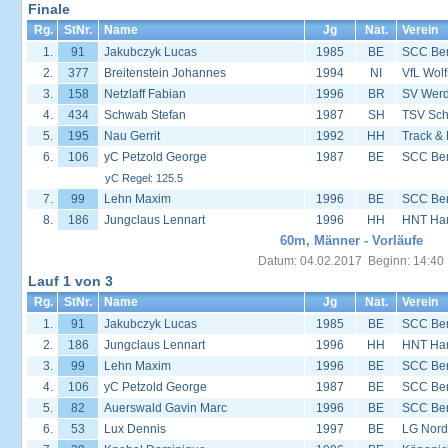
Finale
Rg.
StNr.
Name
Jg
Nat.
Verein
1.
91
Jakubczyk Lucas
1985
BE
SCC Ber
2.
377
Breitenstein Johannes
1994
NI
VfL Wol
3.
158
Netzlaff Fabian
1996
BR
SV Werd
4.
434
Schwab Stefan
1987
SH
TSV Sc
5.
195
Nau Gerrit
1992
HH
Track &
6.
106
yC Petzold George
1987
BE
SCC Ber
yC Regel: 125.5
7.
99
Lehn Maxim
1996
BE
SCC Ber
8.
186
Jungclaus Lennart
1996
HH
HNT Ha
60m, Männer - Vorläufe
Datum: 04.02.2017 Beginn: 14:40
Lauf 1 von 3
Rg.
StNr.
Name
Jg
Nat.
Verein
1.
91
Jakubczyk Lucas
1985
BE
SCC Ber
2.
186
Jungclaus Lennart
1996
HH
HNT Ha
3.
99
Lehn Maxim
1996
BE
SCC Ber
4.
106
yC Petzold George
1987
BE
SCC Ber
5.
82
Auerswald Gavin Marc
1996
BE
SCC Ber
6.
53
Lux Dennis
1997
BE
LG Nord