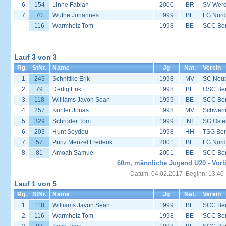
6.
154
Linne Fabian
2000
BR
SV Werd
7.
70
Wuthe Johannes
1999
BE
LG Nord
.
116
Warmholz Tom
1998
BE
SCC Ber
Lauf 3 von 3
Rg.
StNr.
Name
Jg
Nat.
Verein
1.
249
Schnittke Erik
1998
MV
SC Neu
2.
79
Derlig Erik
1998
BE
OSC Ber
3.
118
Williams Javon Sean
1999
BE
SCC Ber
4.
257
Köhler Jonas
1998
MV
Schweri
5.
329
Schröder Tom
1999
NI
SG Oste
6.
203
Hunt Seydou
1998
HH
TSG Ber
7.
57
Prinz Menzel Frederik
2001
BE
LG Nord
8.
81
Amoah Samuel
2001
BE
SCC Ber
60m, männliche Jugend U20 - Vorl
Datum: 04.02.2017 Beginn: 13:40
Lauf 1 von 5
Rg.
StNr.
Name
Jg
Nat.
Verein
1.
118
Williams Javon Sean
1999
BE
SCC Ber
2.
116
Warmholz Tom
1998
BE
SCC Ber