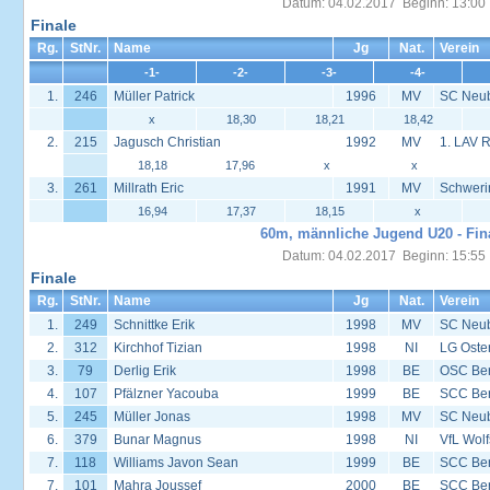
Datum: 04.02.2017 Beginn: 13:00
Finale
Rg.
StNr.
Name
Jg
Nat.
Verein
-1-
-2-
-3-
-4-
1.
246
Müller Patrick
1996
MV
SC Neu
x
18,30
18,21
18,42
2.
215
Jagusch Christian
1992
MV
1. LAV 
18,18
17,96
x
x
3.
261
Millrath Eric
1991
MV
Schweri
16,94
17,37
18,15
x
60m, männliche Jugend U20 - Fin
Datum: 04.02.2017 Beginn: 15:55
Finale
Rg.
StNr.
Name
Jg
Nat.
Verein
1.
249
Schnittke Erik
1998
MV
SC Neu
2.
312
Kirchhof Tizian
1998
NI
LG Oste
3.
79
Derlig Erik
1998
BE
OSC Ber
4.
107
Pfälzner Yacouba
1999
BE
SCC Ber
5.
245
Müller Jonas
1998
MV
SC Neu
6.
379
Bunar Magnus
1998
NI
VfL Wol
7.
118
Williams Javon Sean
1999
BE
SCC Ber
7.
101
Mahra Joussef
2000
BE
SCC Ber