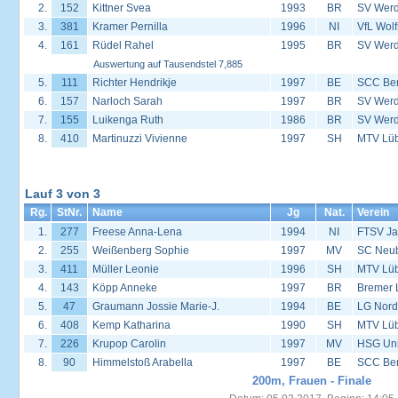
2.
152
Kittner Svea
1993
BR
SV Werd
3.
381
Kramer Pernilla
1996
NI
VfL Wol
4.
161
Rüdel Rahel
1995
BR
SV Werd
Auswertung auf Tausendstel 7,885
5.
111
Richter Hendrikje
1997
BE
SCC Ber
6.
157
Narloch Sarah
1997
BR
SV Werd
7.
155
Luikenga Ruth
1986
BR
SV Werd
8.
410
Martinuzzi Vivienne
1997
SH
MTV Lü
Lauf 3 von 3
Rg.
StNr.
Name
Jg
Nat.
Verein
1.
277
Freese Anna-Lena
1994
NI
FTSV Ja
2.
255
Weißenberg Sophie
1997
MV
SC Neu
3.
411
Müller Leonie
1996
SH
MTV Lü
4.
143
Köpp Anneke
1997
BR
Bremer 
5.
47
Graumann Jossie Marie-J.
1994
BE
LG Nord
6.
408
Kemp Katharina
1990
SH
MTV Lü
7.
226
Krupop Carolin
1997
MV
HSG Univ
8.
90
Himmelstoß Arabella
1997
BE
SCC Ber
200m, Frauen - Finale