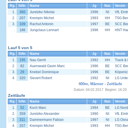
Rg.
StNr.
Name
Jg
Nat.
Verein
1.
360
Juretzko Nikolai
1996
NI
VfL Eint
2.
207
Krempin Michel
1993
HH
TSG Ber
3.
109
Rachut Antonin
1997
BE
SCC Ber
.
186
Jungclaus Lennart
1996
HH
HNT Ha
Lauf 5 von 5
Rg.
StNr.
Name
Jg
Nat.
Verein
1.
195
Nau Gerrit
1992
HH
Track &
2.
82
Auerswald Gavin Marc
1996
BE
SCC Ber
3.
29
Knebel Dominique
1996
BE
Köpenic
4.
320
Sievert Robert
1992
NI
LG Unte
400m, Männer - Zeitläufe
Datum: 04.02.2017 Beginn: 16:20
Zeitläufe
Rg.
StNr.
Name
Jg
Nat.
Verein
1.
52
Koch Marc
1994
BE
LG Nord
2.
359
Juretzko Alexander
1990
NI
VfL Eint
3.
311
Dammermann Fabian
1997
NI
LG Osna
4.
207
Krempin Michel
1993
HH
TSG Ber