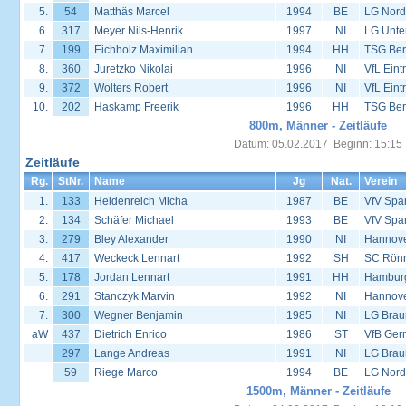
5.
54
Matthäs Marcel
1994
BE
LG Nord
6.
317
Meyer Nils-Henrik
1997
NI
LG Unte
7.
199
Eichholz Maximilian
1994
HH
TSG Ber
8.
360
Juretzko Nikolai
1996
NI
VfL Eint
9.
372
Wolters Robert
1996
NI
VfL Eint
10.
202
Haskamp Freerik
1996
HH
TSG Ber
800m, Männer - Zeitläufe
Datum: 05.02.2017 Beginn: 15:15
Zeitläufe
Rg.
StNr.
Name
Jg
Nat.
Verein
1.
133
Heidenreich Micha
1987
BE
VfV Spa
2.
134
Schäfer Michael
1993
BE
VfV Spa
3.
279
Bley Alexander
1990
NI
Hannover
4.
417
Weckeck Lennart
1992
SH
SC Rön
5.
178
Jordan Lennart
1991
HH
Hambur
6.
291
Stanczyk Marvin
1992
NI
Hannover
7.
300
Wegner Benjamin
1985
NI
LG Brau
aW
437
Dietrich Enrico
1986
ST
VfB Ger
297
Lange Andreas
1991
NI
LG Brau
59
Riege Marco
1994
BE
LG Nord
1500m, Männer - Zeitläufe