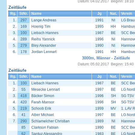
Datum: 04.02.2017 Beginn: 18:10
Zeitläufe
Rg.
StNr.
Name
Jg
Nat.
Verein
1.
297
Lange Andreas
1991
NI
LG Brau
2.
169
Hoenig Tim
1995
HH
Hambur
3.
100
Liebach Hannes
1987
BE
SCC Ber
4.
289
Reihs Yannick
1996
NI
Hannover
5.
279
Bley Alexander
1990
NI
Hannover
6.
178
Jordan Lennart
1991
HH
Hambur
3000m, Männer - Zeitläufe
Datum: 05.02.2017 Beginn: 15:40
Zeitläufe
Rg.
StNr.
Name
Jg
Nat.
Verein
1.
100
Liebach Hannes
1987
BE
SCC Ber
2.
55
Mesecke Lennart
1997
BE
LG Nord
3.
418
Bäcker Simon
1996
SH
SG TSV 
4.
420
Farah Mansor
1996
SH
SG TSV 
5.
219
Schoob Erik
1999
MV
1. LAV 
6.
41
Alber Michael
1997
BE
LG Nord
7.
290
Schlamelcher Christian
1989
NI
Hannover
85
Clarkson Fabian
1990
BE
SCC Ber
62
Santuz Alessandro
1983
BE
LG Nord