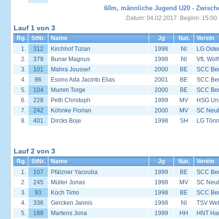
60m, männliche Jugend U20 - Zwisch
Datum: 04.02.2017 Beginn: 15:00
Lauf 1 von 3
Rg.
StNr.
Name
Jg
Nat.
Verein
1.
312
Kirchhof Tizian
1998
NI
LG Oste
2.
379
Bunar Magnus
1998
NI
VfL Wol
3.
101
Mahra Joussef
2000
BE
SCC Ber
4.
86
Esono Ada Jacinto Elias
2001
BE
SCC Ber
5.
104
Mumm Torge
2000
BE
SCC Ber
6.
228
Peth Christoph
1999
MV
HSG Univ
7.
242
Köhnke Florian
2000
MV
SC Neu
8.
401
Dircks Boje
1998
SH
LG Tönn
Lauf 2 von 3
Rg.
StNr.
Name
Jg
Nat.
Verein
1.
107
Pfälzner Yacouba
1999
BE
SCC Ber
2.
245
Müller Jonas
1998
MV
SC Neu
3.
93
Koch Timo
1998
BE
SCC Ber
4.
336
Gercken Jannis
1998
NI
TSV We
5.
188
Martens Jona
1999
HH
HNT Ha