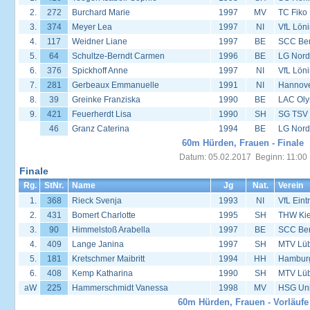
2.
272
Burchard Marie
1997
MV
TC Fiko
3.
374
Meyer Lea
1997
NI
VfL Lön
4.
117
Weidner Liane
1997
BE
SCC Ber
5.
64
Schultze-Berndt Carmen
1996
BE
LG Nord
6.
376
Spickhoff Anne
1997
NI
VfL Lön
7.
281
Gerbeaux Emmanuelle
1991
NI
Hannover
8.
39
Greinke Franziska
1990
BE
LAC Oly
9.
421
Feuerherdt Lisa
1990
SH
SG TSV 
46
Granz Caterina
1994
BE
LG Nord
60m Hürden, Frauen - Finale
Datum: 05.02.2017 Beginn: 11:00
Finale
Rg.
StNr.
Name
Jg
Nat.
Verein
1.
368
Rieck Svenja
1993
NI
VfL Eint
2.
431
Bomert Charlotte
1995
SH
THW Kie
3.
90
Himmelstoß Arabella
1997
BE
SCC Ber
4.
409
Lange Janina
1997
SH
MTV Lü
5.
181
Kretschmer Maibritt
1994
HH
Hambur
6.
408
Kemp Katharina
1990
SH
MTV Lü
aW
225
Hammerschmidt Vanessa
1998
MV
HSG Univ
60m Hürden, Frauen - Vorläufe