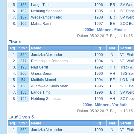
5.
153
Lange Timo
1996
BR
SV Werd
6.
192
Neblung Sebastian
1995
HH
SC Popp
7.
167
Wedekämper Felix
1988
BR
SV Werd
8.
102
Mahra Rami
1997
BE
SCC Ber
200m, Männer - Finale
Datum: 05.02.2017 Beginn: 14:15
Finale
Rg.
StNr.
Name
Jg
Nat.
Verein
1.
359
Juretzko Alexander
1990
NI
VfL Eint
2.
377
Breitenstein Johannes
1994
NI
VfL Wol
3.
195
Nau Gerrit
1992
HH
Track &
4.
200
Gnoss Sören
1990
HH
TSG Ber
5.
54
Matthäs Marcel
1994
BE
LG Nord
6.
82
Auerswald Gavin Marc
1996
BE
SCC Ber
7.
153
Lange Timo
1996
BR
SV Werd
8.
192
Neblung Sebastian
1995
HH
SC Popp
200m, Männer - Vorläufe
Datum: 05.02.2017 Beginn: 13:15
Lauf 1 von 5
Rg.
StNr.
Name
Jg
Nat.
Verein
1.
359
Juretzko Alexander
1990
NI
VfL Eint