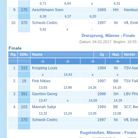
6,71
6,64
x
6,31
9.
170
Aeschlimann Sven
1989
HH
Hambur
6,28
6,37
6,20
10.
370
Schwob Cedric
1997
NI
VfL Eint
5,62
x
-
Dreisprung, Männer - Finale
Datum: 04.02.2017 Beginn: 16:55
Finale
Rg.
StNr.
Name
Jg
Nat.
Verein
-1-
-2-
-3-
-4-
1.
333
Knüpling Louis
1994
NI
TSV Ase
x
14,43
x
x
2.
19
Fink Niklas
1997
BB
TSV Fal
13,83
13,98
14,26
14,18
3.
391
Gavrilov Georg
1996
SH
LBV Phö
13,47
x
14,09
14,29
4.
103
Mannah Sakyi
1994
BE
SCC Ber
13,32
13,24
13,05
13,08
370
Schwob Cedric
1997
NI
VfL Eint
Kugelstoßen, Männer - Finale