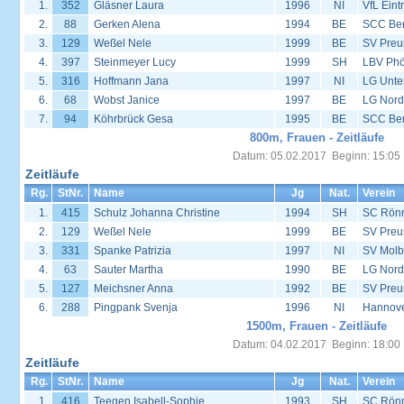
1.
352
Gläsner Laura
1996
NI
VfL Eint
2.
88
Gerken Alena
1994
BE
SCC Ber
3.
129
Weßel Nele
1999
BE
SV Preu
4.
397
Steinmeyer Lucy
1999
SH
LBV Phö
5.
316
Hoffmann Jana
1997
NI
LG Unte
6.
68
Wobst Janice
1997
BE
LG Nord
7.
94
Köhrbrück Gesa
1995
BE
SCC Ber
800m, Frauen - Zeitläufe
Datum: 05.02.2017 Beginn: 15:05
Zeitläufe
Rg.
StNr.
Name
Jg
Nat.
Verein
1.
415
Schulz Johanna Christine
1994
SH
SC Rön
2.
129
Weßel Nele
1999
BE
SV Preu
3.
331
Spanke Patrizia
1997
NI
SV Molb
4.
63
Sauter Martha
1990
BE
LG Nord
5.
127
Meichsner Anna
1992
BE
SV Preu
6.
288
Pingpank Svenja
1996
NI
Hannover
1500m, Frauen - Zeitläufe
Datum: 04.02.2017 Beginn: 18:00
Zeitläufe
Rg.
StNr.
Name
Jg
Nat.
Verein
1.
416
Teegen Isabell-Sophie
1993
SH
SC Rön