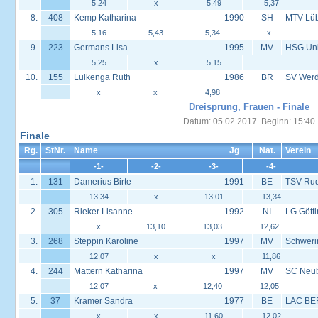
5,24
x
5,49
5,37
8.
408
Kemp Katharina
1990
SH
MTV Lü
5,16
5,43
5,34
x
9.
223
Germans Lisa
1995
MV
HSG Univ
5,25
x
5,15
10.
155
Luikenga Ruth
1986
BR
SV Werd
x
x
4,98
Dreisprung, Frauen - Finale
Datum: 05.02.2017 Beginn: 15:40
Finale
Rg.
StNr.
Name
Jg
Nat.
Verein
-1-
-2-
-3-
-4-
1.
131
Damerius Birte
1991
BE
TSV Ru
13,34
x
13,01
13,34
2.
305
Rieker Lisanne
1992
NI
LG Gött
x
13,10
13,03
12,62
3.
268
Steppin Karoline
1997
MV
Schweri
12,07
x
x
11,86
4.
244
Mattern Katharina
1997
MV
SC Neu
12,07
x
12,40
12,05
5.
37
Kramer Sandra
1977
BE
LAC BE
x
x
11,60
12,02