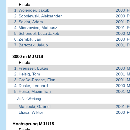
Finale
1.
Wolender, Jakub
2000
P
2.
Sobolewski, Aleksander
2000
P
3.
Soldat, Adam
2001
P
4.
Mierzowiec, Mateusz
2001
P
5.
Schendel, Luca Jakob
2000
M
6.
Zembik, Jan
2000
P
7.
Bartczak, Jakub
2001
P
3000 m MJ U18
Finale
1.
Preusser, Lukas
2000
M
2.
Heisig, Tom
2001
M
3.
Große-Freese, Finn
2001
M
4.
Duske, Lennard
2000
M
5.
Heise, Maximilian
2001
M
Außer Wertung
Maniecki, Gabriel
2001
P
Eliasz, Wiktor
2000
P
Hochsprung MJ U18
Finale