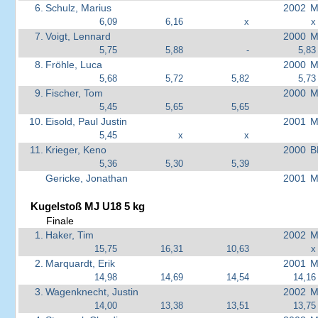
6.
Schulz, Marius
2002
M
6,09
6,16
x
x
7.
Voigt, Lennard
2000
M
5,75
5,88
-
5,83
8.
Fröhle, Luca
2000
M
5,68
5,72
5,82
5,73
9.
Fischer, Tom
2000
M
5,45
5,65
5,65
10.
Eisold, Paul Justin
2001
M
5,45
x
x
11.
Krieger, Keno
2000
B
5,36
5,30
5,39
Gericke, Jonathan
2001
M
Kugelstoß MJ U18 5 kg
Finale
1.
Haker, Tim
2002
M
15,75
16,31
10,63
x
2.
Marquardt, Erik
2001
M
14,98
14,69
14,54
14,16
3.
Wagenknecht, Justin
2002
M
14,00
13,38
13,51
13,75