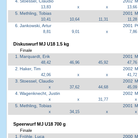
4.
Stoessel, Claudio
2002
M
13,83
x
x
13,66
5.
Methling, Tobias
2001
M
10,41
10,64
11,31
11,28
6.
Jankowski, Artur
2001
P
8,81
9,01
x
7,86
Diskuswurf MJ U18 1.5 kg
Finale
1.
Marquardt, Erik
2001
M
48,42
46,96
45,92
47,76
2.
Haker, Tim
2002
M
42,06
x
x
41,72
3.
Stoessel, Claudio
2002
M
x
37,62
44,68
45,09
4.
Wagenknecht, Justin
2002
M
x
x
31,77
x
5.
Methling, Tobias
2001
M
x
34,15
x
x
Speerwurf MJ U18 700 g
Finale
1.
Fröhle, Luca
2000
M