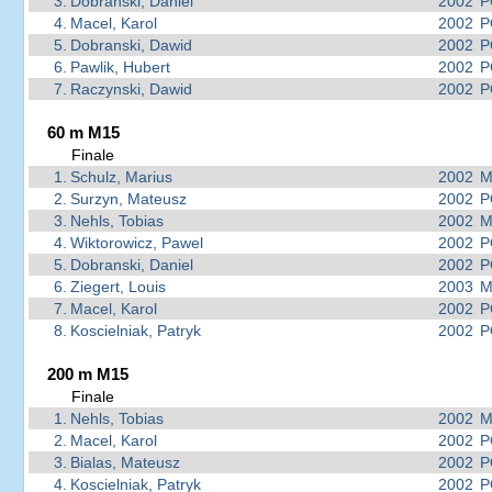
3.
Dobranski, Daniel
2002
P
4.
Macel, Karol
2002
P
5.
Dobranski, Dawid
2002
P
6.
Pawlik, Hubert
2002
P
7.
Raczynski, Dawid
2002
P
60 m M15
Finale
1.
Schulz, Marius
2002
M
2.
Surzyn, Mateusz
2002
P
3.
Nehls, Tobias
2002
M
4.
Wiktorowicz, Pawel
2002
P
5.
Dobranski, Daniel
2002
P
6.
Ziegert, Louis
2003
M
7.
Macel, Karol
2002
P
8.
Koscielniak, Patryk
2002
P
200 m M15
Finale
1.
Nehls, Tobias
2002
M
2.
Macel, Karol
2002
P
3.
Bialas, Mateusz
2002
P
4.
Koscielniak, Patryk
2002
P