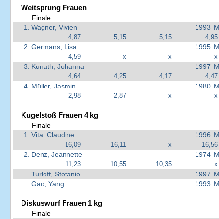
Weitsprung Frauen
Finale
1.
Wagner, Vivien
1993
M
4,87
5,15
5,15
4,95
2.
Germans, Lisa
1995
M
4,59
x
x
x
3.
Kunath, Johanna
1997
M
4,64
4,25
4,17
4,47
4.
Müller, Jasmin
1980
M
2,98
2,87
x
x
Kugelstoß Frauen 4 kg
Finale
1.
Vita, Claudine
1996
M
16,09
16,11
x
16,56
2.
Denz, Jeannette
1974
M
11,23
10,55
10,35
x
Turloff, Stefanie
1997
M
Gao, Yang
1993
M
Diskuswurf Frauen 1 kg
Finale