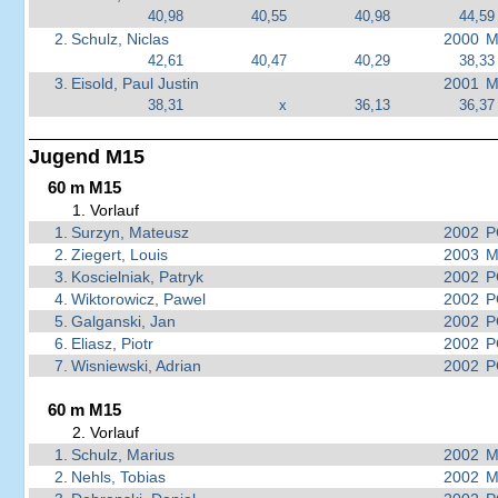
40,98
40,55
40,98
44,59
2.
Schulz, Niclas
2000
M
42,61
40,47
40,29
38,33
3.
Eisold, Paul Justin
2001
M
38,31
x
36,13
36,37
Jugend M15
60 m M15
1. Vorlauf
1.
Surzyn, Mateusz
2002
P
2.
Ziegert, Louis
2003
M
3.
Koscielniak, Patryk
2002
P
4.
Wiktorowicz, Pawel
2002
P
5.
Galganski, Jan
2002
P
6.
Eliasz, Piotr
2002
P
7.
Wisniewski, Adrian
2002
P
60 m M15
2. Vorlauf
1.
Schulz, Marius
2002
M
2.
Nehls, Tobias
2002
M