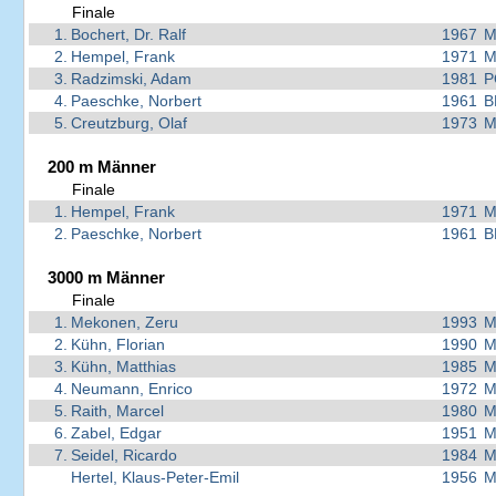
Finale
1.
Bochert, Dr. Ralf
1967
M
2.
Hempel, Frank
1971
M
3.
Radzimski, Adam
1981
P
4.
Paeschke, Norbert
1961
B
5.
Creutzburg, Olaf
1973
M
200 m Männer
Finale
1.
Hempel, Frank
1971
M
2.
Paeschke, Norbert
1961
B
3000 m Männer
Finale
1.
Mekonen, Zeru
1993
M
2.
Kühn, Florian
1990
M
3.
Kühn, Matthias
1985
M
4.
Neumann, Enrico
1972
M
5.
Raith, Marcel
1980
M
6.
Zabel, Edgar
1951
M
7.
Seidel, Ricardo
1984
M
Hertel, Klaus-Peter-Emil
1956
M