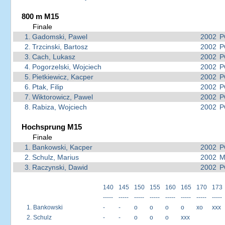
800 m M15
Finale
1.
Gadomski, Pawel
2002
P
2.
Trzcinski, Bartosz
2002
P
3.
Cach, Lukasz
2002
P
4.
Pogorzelski, Wojciech
2002
P
5.
Pietkiewicz, Kacper
2002
P
6.
Ptak, Filip
2002
P
7.
Wiktorowicz, Pawel
2002
P
8.
Rabiza, Wojciech
2002
P
Hochsprung M15
Finale
1.
Bankowski, Kacper
2002
P
2.
Schulz, Marius
2002
M
3.
Raczynski, Dawid
2002
P
140
145
150
155
160
165
170
173
-----
-----
-----
-----
-----
-----
-----
-----
1.
Bankowski
-
-
o
o
o
o
xo
xxx
2.
Schulz
-
-
o
o
o
xxx