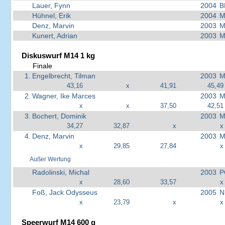
Lauer, Fynn
2004
B
Hühnel, Erik
2004
M
Denz, Marvin
2003
M
Kunert, Adrian
2003
M
Diskuswurf M14 1 kg
Finale
1.
Engelbrecht, Tilman
2003
M
43,16
x
41,91
45,49
2.
Wagner, Ike Marces
2003
M
x
x
37,50
42,51
3.
Bochert, Dominik
2003
M
34,27
32,87
x
x
4.
Denz, Marvin
2003
M
x
29,85
27,84
x
Außer Wertung
Radolinski, Michal
2003
P
x
28,60
33,57
x
Foß, Jack Odysseus
2005
N
x
23,79
x
x
Speerwurf M14 600 g