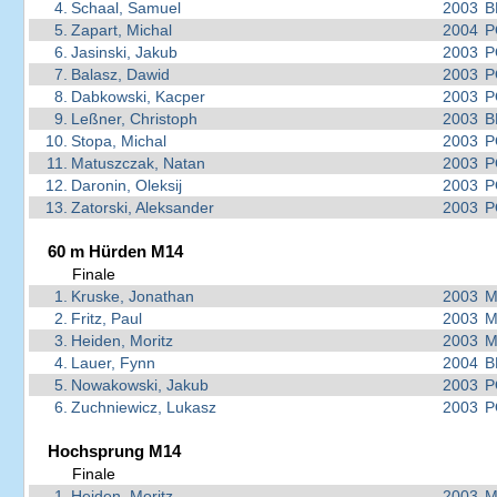
4.
Schaal, Samuel
2003
B
5.
Zapart, Michal
2004
P
6.
Jasinski, Jakub
2003
P
7.
Balasz, Dawid
2003
P
8.
Dabkowski, Kacper
2003
P
9.
Leßner, Christoph
2003
B
10.
Stopa, Michal
2003
P
11.
Matuszczak, Natan
2003
P
12.
Daronin, Oleksij
2003
P
13.
Zatorski, Aleksander
2003
P
60 m Hürden M14
Finale
1.
Kruske, Jonathan
2003
M
2.
Fritz, Paul
2003
M
3.
Heiden, Moritz
2003
M
4.
Lauer, Fynn
2004
B
5.
Nowakowski, Jakub
2003
P
6.
Zuchniewicz, Lukasz
2003
P
Hochsprung M14
Finale
1.
Heiden, Moritz
2003
M