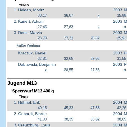
Finale
1.
Heiden, Moritz
2003
M
38,17
36,07
x
35,99
2.
Kunert, Adrian
2003
M
27,43
27,63
x
x
3.
Denz, Marvin
2003
M
23,73
27,31
26,82
25,92
Außer Wertung
Kraczuk, Daniel
2003
P
32,81
32,65
32,08
31,55
Dabrowski, Benjamin
2003
P
x
28,55
27,86
x
Jugend M13
Speerwurf M13 400 g
Finale
1.
Hühnel, Erik
2004
M
40,15
45,33
47,55
42,26
2.
Gebardt, Bjarne
2004
M
41,30
38,35
35,82
38,05
3.
Creutzburg, Louis
2004
M