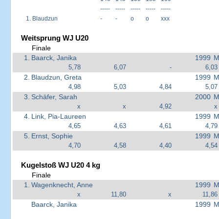
-----
-----
-----
-----
-----
1.
Blaudzun
-
-
o
o
xxx
Weitsprung WJ U20
Finale
1.
Baarck, Janika
1999
M
5,78
6,07
-
6,03
2.
Blaudzun, Greta
1999
M
4,98
5,03
4,84
5,07
3.
Schäfer, Sarah
2000
M
x
x
4,92
x
4.
Link, Pia-Laureen
1999
M
4,65
4,63
4,61
4,79
5.
Ernst, Sophie
1999
M
4,70
4,58
4,40
4,54
Kugelstoß WJ U20 4 kg
Finale
1.
Wagenknecht, Anne
1999
M
x
11,80
x
11,86
Baarck, Janika
1999
M