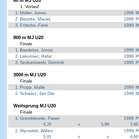
60 m MJ U20
1. Vorlauf
1.
Müller, Jonas
1998
M
2.
Bieszke, Maciej
1999
P
3.
Fritsche, Fiete
1999
M
800 m MJ U20
Finale
1.
Baedeker, Jonas
1999
M
2.
Lakomiec, Rafal
1998
P
3.
Szubartowski, Dominik
1999
P
3000 m MJ U20
Finale
1.
Propp, Malte
1999
M
2.
Schwarz, Jan Ole
1999
M
Weitsprung MJ U20
Finale
1.
Gremblewski, Pawel
1999
P
6,20
x
5,98
5,95
2.
Wyrostek, Wiktor
1999
P
5,91
x
x
4,69