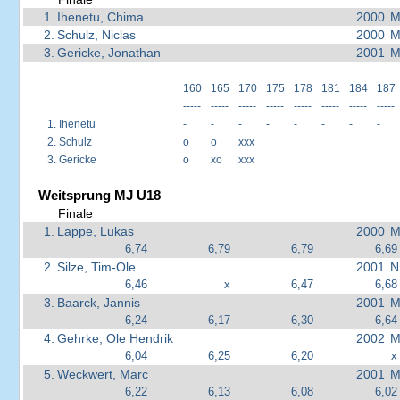
1.
Ihenetu, Chima
2000
M
2.
Schulz, Niclas
2000
M
3.
Gericke, Jonathan
2001
M
160
165
170
175
178
181
184
187
-----
-----
-----
-----
-----
-----
-----
-----
1.
Ihenetu
-
-
-
-
-
-
-
-
2.
Schulz
o
o
xxx
3.
Gericke
o
xo
xxx
Weitsprung MJ U18
Finale
1.
Lappe, Lukas
2000
M
6,74
6,79
6,79
6,69
2.
Silze, Tim-Ole
2001
N
6,46
x
6,47
6,68
3.
Baarck, Jannis
2001
M
6,24
6,17
6,30
6,64
4.
Gehrke, Ole Hendrik
2002
M
6,04
6,25
6,20
x
5.
Weckwert, Marc
2001
M
6,22
6,13
6,08
6,02