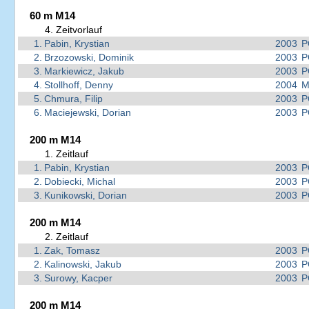
60 m M14
4. Zeitvorlauf
1.
Pabin, Krystian
2003
P
2.
Brzozowski, Dominik
2003
P
3.
Markiewicz, Jakub
2003
P
4.
Stollhoff, Denny
2004
M
5.
Chmura, Filip
2003
P
6.
Maciejewski, Dorian
2003
P
200 m M14
1. Zeitlauf
1.
Pabin, Krystian
2003
P
2.
Dobiecki, Michal
2003
P
3.
Kunikowski, Dorian
2003
P
200 m M14
2. Zeitlauf
1.
Zak, Tomasz
2003
P
2.
Kalinowski, Jakub
2003
P
3.
Surowy, Kacper
2003
P
200 m M14