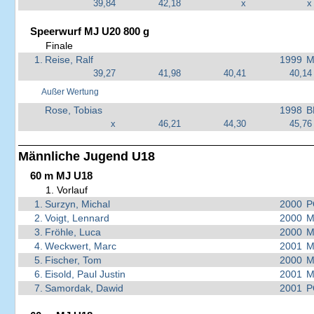
39,84
42,18
x
x
Speerwurf MJ U20 800 g
Finale
1.
Reise, Ralf
1999
M
39,27
41,98
40,41
40,14
Außer Wertung
Rose, Tobias
1998
B
x
46,21
44,30
45,76
Männliche Jugend U18
60 m MJ U18
1. Vorlauf
1.
Surzyn, Michal
2000
P
2.
Voigt, Lennard
2000
M
3.
Fröhle, Luca
2000
M
4.
Weckwert, Marc
2001
M
5.
Fischer, Tom
2000
M
6.
Eisold, Paul Justin
2001
M
7.
Samordak, Dawid
2001
P