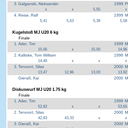
3.
Galganski, Aleksander
1999
P
x
x
5,55
x
4.
Reise, Ralf
1999
M
5,41
5,63
5,38
5,58
Kugelstoß MJ U20 6 kg
Finale
1.
Ader, Tim
1999
M
15,06
x
15,00
14,96
2.
Kalliske, Tom William
1998
M
14,40
x
x
x
3.
Tervoort, Silas
2000
M
13,47
12,96
13,03
13,92
Gieraß, Kai
2000
M
Diskuswurf MJ U20 1.75 kg
Finale
1.
Ader, Tim
1999
M
52,82
x
x
53,65
2.
Tervoort, Silas
2000
M
42,83
43,33
x
x
3.
Gieraß, Kai
2000
M