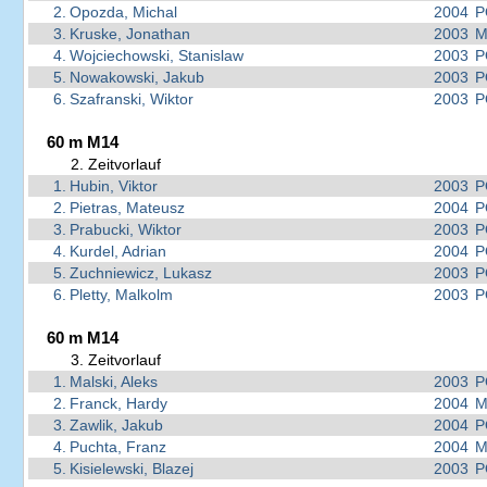
2.
Opozda, Michal
2004
P
3.
Kruske, Jonathan
2003
M
4.
Wojciechowski, Stanislaw
2003
P
5.
Nowakowski, Jakub
2003
P
6.
Szafranski, Wiktor
2003
P
60 m M14
2. Zeitvorlauf
1.
Hubin, Viktor
2003
P
2.
Pietras, Mateusz
2004
P
3.
Prabucki, Wiktor
2003
P
4.
Kurdel, Adrian
2004
P
5.
Zuchniewicz, Lukasz
2003
P
6.
Pletty, Malkolm
2003
P
60 m M14
3. Zeitvorlauf
1.
Malski, Aleks
2003
P
2.
Franck, Hardy
2004
M
3.
Zawlik, Jakub
2004
P
4.
Puchta, Franz
2004
M
5.
Kisielewski, Blazej
2003
P