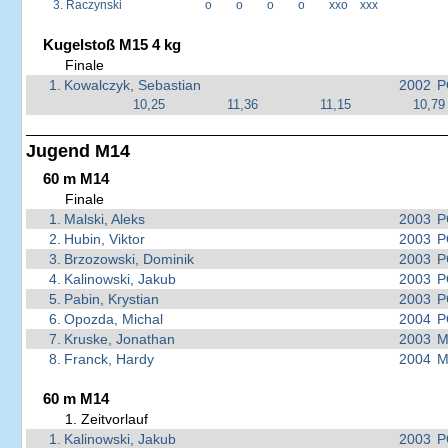
3.
Raczynski
o
o
o
o
xxo
xxx
Kugelstoß M15 4 kg
Finale
1.
Kowalczyk, Sebastian
2002
P
10,25
11,36
11,15
10,79
Jugend M14
60 m M14
Finale
1.
Malski, Aleks
2003
P
2.
Hubin, Viktor
2003
P
3.
Brzozowski, Dominik
2003
P
4.
Kalinowski, Jakub
2003
P
5.
Pabin, Krystian
2003
P
6.
Opozda, Michal
2004
P
7.
Kruske, Jonathan
2003
M
8.
Franck, Hardy
2004
M
60 m M14
1. Zeitvorlauf
1.
Kalinowski, Jakub
2003
P