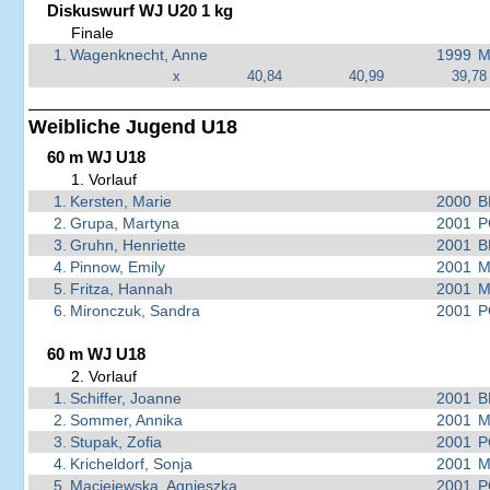
Diskuswurf WJ U20 1 kg
Finale
1.
Wagenknecht, Anne
1999
M
x
40,84
40,99
39,78
Weibliche Jugend U18
60 m WJ U18
1. Vorlauf
1.
Kersten, Marie
2000
B
2.
Grupa, Martyna
2001
P
3.
Gruhn, Henriette
2001
B
4.
Pinnow, Emily
2001
M
5.
Fritza, Hannah
2001
M
6.
Mironczuk, Sandra
2001
P
60 m WJ U18
2. Vorlauf
1.
Schiffer, Joanne
2001
B
2.
Sommer, Annika
2001
M
3.
Stupak, Zofia
2001
P
4.
Kricheldorf, Sonja
2001
M
5.
Maciejewska, Agnieszka
2001
P