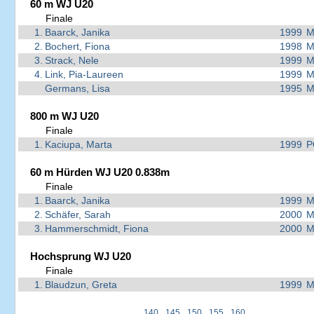
60 m WJ U20
Finale
1.
Baarck, Janika
1999
M
2.
Bochert, Fiona
1998
M
3.
Strack, Nele
1999
M
4.
Link, Pia-Laureen
1999
M
Germans, Lisa
1995
M
800 m WJ U20
Finale
1.
Kaciupa, Marta
1999
P
60 m Hürden WJ U20 0.838m
Finale
1.
Baarck, Janika
1999
M
2.
Schäfer, Sarah
2000
M
3.
Hammerschmidt, Fiona
2000
M
Hochsprung WJ U20
Finale
1.
Blaudzun, Greta
1999
M
140
145
150
155
160