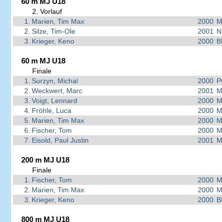
60 m MJ U18
2. Vorlauf
1.
Marien, Tim Max
2000
M
2.
Silze, Tim-Ole
2001
N
3.
Krieger, Keno
2000
B
60 m MJ U18
Finale
1.
Surzyn, Michal
2000
P
2.
Weckwert, Marc
2001
M
3.
Voigt, Lennard
2000
M
4.
Fröhle, Luca
2000
M
5.
Marien, Tim Max
2000
M
6.
Fischer, Tom
2000
M
7.
Eisold, Paul Justin
2001
M
200 m MJ U18
Finale
1.
Fischer, Tom
2000
M
2.
Marien, Tim Max
2000
M
3.
Krieger, Keno
2000
B
800 m MJ U18