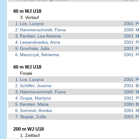
60 m WJ U18
3. Vorlauf
1.
Los, Lucyna
2001
P
2.
Hammerschmidt, Fiona
2000
M
3.
Pavilian, Lea Antonia
2001
M
4.
Lewandowska, Anna
2001
P
5.
Gruchala, Julia
2001
P
6.
Meszczyk, Adrianna
2001
P
60 m WJ U18
Finale
1.
Los, Lucyna
2001
P
2.
Schiffer, Joanne
2001
B
3.
Hammerschmidt, Fiona
2000
M
4.
Grupa, Martyna
2001
P
5.
Kersten, Marie
2000
B
6.
Sommer, Annika
2001
M
7.
Stupak, Zofia
2001
P
200 m WJ U18
1. Zeitlauf