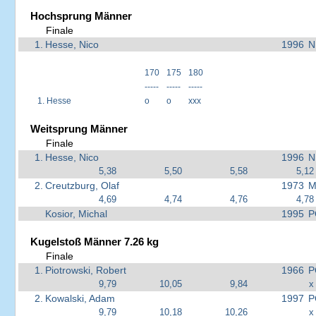
Hochsprung Männer
Finale
1.
Hesse, Nico
1996
N
170
175
180
-----
-----
-----
1.
Hesse
o
o
xxx
Weitsprung Männer
Finale
1.
Hesse, Nico
1996
N
5,38
5,50
5,58
5,12
2.
Creutzburg, Olaf
1973
M
4,69
4,74
4,76
4,78
Kosior, Michal
1995
P
Kugelstoß Männer 7.26 kg
Finale
1.
Piotrowski, Robert
1966
P
9,79
10,05
9,84
x
2.
Kowalski, Adam
1997
P
9,79
10,18
10,26
x