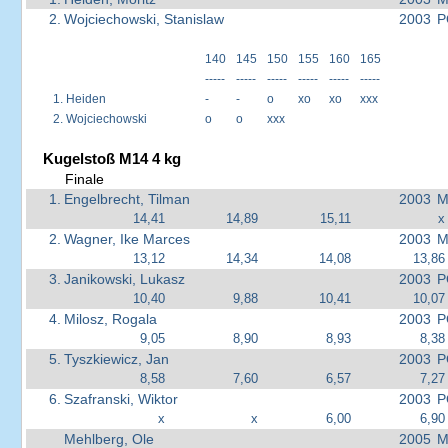
2.
Wojciechowski, Stanislaw
2003
P
140
145
150
155
160
165
-----
-----
-----
-----
-----
-----
1.
Heiden
-
-
o
xo
xo
xxx
2.
Wojciechowski
o
o
xxx
Kugelstoß M14 4 kg
Finale
1.
Engelbrecht, Tilman
2003
M
14,41
14,89
15,11
x
2.
Wagner, Ike Marces
2003
M
13,12
14,34
14,08
13,86
3.
Janikowski, Lukasz
2003
P
10,40
9,88
10,41
10,07
4.
Milosz, Rogala
2003
P
9,05
8,90
8,93
8,38
5.
Tyszkiewicz, Jan
2003
P
8,58
7,60
6,57
7,27
6.
Szafranski, Wiktor
2003
P
x
x
6,00
6,90
Mehlberg, Ole
2005
M