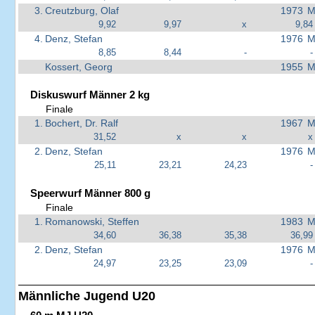
3.
Creutzburg, Olaf
1973
M
9,92
9,97
x
9,84
4.
Denz, Stefan
1976
M
8,85
8,44
-
-
Kossert, Georg
1955
M
Diskuswurf Männer 2 kg
Finale
1.
Bochert, Dr. Ralf
1967
M
31,52
x
x
x
2.
Denz, Stefan
1976
M
25,11
23,21
24,23
-
Speerwurf Männer 800 g
Finale
1.
Romanowski, Steffen
1983
M
34,60
36,38
35,38
36,99
2.
Denz, Stefan
1976
M
24,97
23,25
23,09
-
Männliche Jugend U20