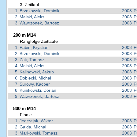
3. Zeitlauf
1.
Brzozowski, Dominik
2003
P
2.
Malski, Aleks
2003
P
3.
Wawrzonek, Bartosz
2003
P
200 m M14
Rangfolge Zeitläufe
1.
Pabin, Krystian
2003
P
2.
Brzozowski, Dominik
2003
P
3.
Zak, Tomasz
2003
P
4.
Malski, Aleks
2003
P
5.
Kalinowski, Jakub
2003
P
6.
Dobiecki, Michal
2003
P
7.
Surowy, Kacper
2003
P
8.
Kunikowski, Dorian
2003
P
9.
Wawrzonek, Bartosz
2003
P
800 m M14
Finale
1.
Jedrzejak, Wiktor
2003
P
2.
Gajda, Michal
2003
P
3.
Markowski, Tomasz
2003
P