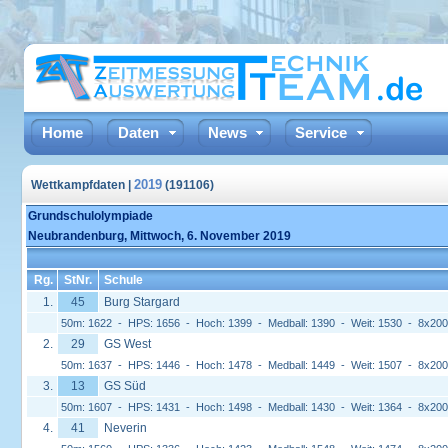
Home
Daten
News
Service
2019
Wettkampfdaten |
(191106)
Grundschulolympiade
Neubrandenburg, Mittwoch, 6. November 2019
Rg.
StNr.
Schule
1.
45
Burg Stargard
50m: 1622 - HPS: 1656 - Hoch: 1399 - Medball: 1390 - Weit: 1530 - 8x20
2.
29
GS West
50m: 1637 - HPS: 1446 - Hoch: 1478 - Medball: 1449 - Weit: 1507 - 8x20
3.
13
GS Süd
50m: 1607 - HPS: 1431 - Hoch: 1498 - Medball: 1430 - Weit: 1364 - 8x20
4.
41
Neverin