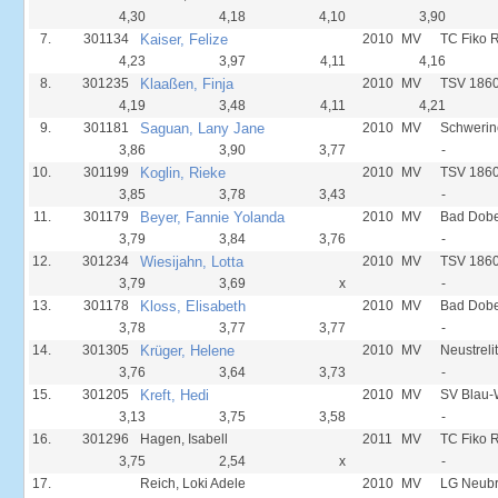
4,30
4,18
4,10
3,90
7.
301134
Kaiser, Felize
2010
MV
TC Fiko 
4,23
3,97
4,11
4,16
8.
301235
Klaaßen, Finja
2010
MV
TSV 1860
4,19
3,48
4,11
4,21
9.
301181
Saguan, Lany Jane
2010
MV
Schwerin
3,86
3,90
3,77
-
10.
301199
Koglin, Rieke
2010
MV
TSV 1860
3,85
3,78
3,43
-
11.
301179
Beyer, Fannie Yolanda
2010
MV
Bad Dobe
3,79
3,84
3,76
-
12.
301234
Wiesijahn, Lotta
2010
MV
TSV 1860
3,79
3,69
x
-
13.
301178
Kloss, Elisabeth
2010
MV
Bad Dobe
3,78
3,77
3,77
-
14.
301305
Krüger, Helene
2010
MV
Neustreli
3,76
3,64
3,73
-
15.
301205
Kreft, Hedi
2010
MV
SV Blau-
3,13
3,75
3,58
-
16.
301296
Hagen, Isabell
2011
MV
TC Fiko 
3,75
2,54
x
-
17.
Reich, Loki Adele
2010
MV
LG Neub