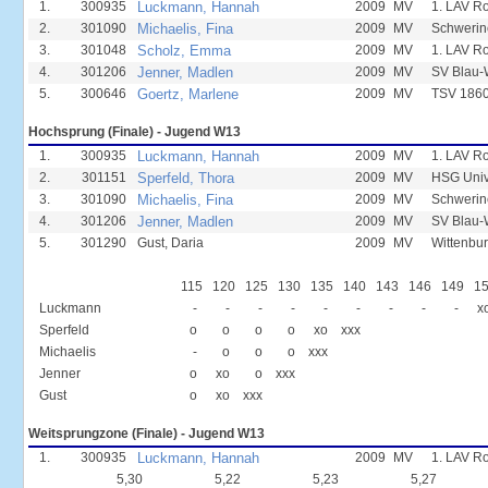
1.
300935
Luckmann, Hannah
2009
MV
1. LAV R
2.
301090
Michaelis, Fina
2009
MV
Schwerin
3.
301048
Scholz, Emma
2009
MV
1. LAV R
4.
301206
Jenner, Madlen
2009
MV
SV Blau-
5.
300646
Goertz, Marlene
2009
MV
TSV 1860
Hochsprung (Finale) - Jugend W13
1.
300935
Luckmann, Hannah
2009
MV
1. LAV R
2.
301151
Sperfeld, Thora
2009
MV
HSG Univ
3.
301090
Michaelis, Fina
2009
MV
Schwerin
4.
301206
Jenner, Madlen
2009
MV
SV Blau-
5.
301290
Gust, Daria
2009
MV
Wittenbur
115
120
125
130
135
140
143
146
149
1
Luckmann
-
-
-
-
-
-
-
-
-
x
Sperfeld
o
o
o
o
xo
xxx
Michaelis
-
o
o
o
xxx
Jenner
o
xo
o
xxx
Gust
o
xo
xxx
Weitsprungzone (Finale) - Jugend W13
1.
300935
Luckmann, Hannah
2009
MV
1. LAV R
5,30
5,22
5,23
5,27