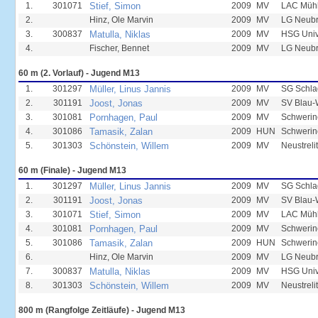
1.
301071
Stief, Simon
2009
MV
LAC Mühl
2.
Hinz, Ole Marvin
2009
MV
LG Neub
3.
300837
Matulla, Niklas
2009
MV
HSG Unive
4.
Fischer, Bennet
2009
MV
LG Neub
60 m (2. Vorlauf) - Jugend M13
1.
301297
Müller, Linus Jannis
2009
MV
SG Schla
2.
301191
Joost, Jonas
2009
MV
SV Blau-
3.
301081
Pornhagen, Paul
2009
MV
Schwerin
4.
301086
Tamasik, Zalan
2009
HUN
Schwerin
5.
301303
Schönstein, Willem
2009
MV
Neustreli
60 m (Finale) - Jugend M13
1.
301297
Müller, Linus Jannis
2009
MV
SG Schla
2.
301191
Joost, Jonas
2009
MV
SV Blau-
3.
301071
Stief, Simon
2009
MV
LAC Mühl
4.
301081
Pornhagen, Paul
2009
MV
Schwerin
5.
301086
Tamasik, Zalan
2009
HUN
Schwerin
6.
Hinz, Ole Marvin
2009
MV
LG Neub
7.
300837
Matulla, Niklas
2009
MV
HSG Unive
8.
301303
Schönstein, Willem
2009
MV
Neustreli
800 m (Rangfolge Zeitläufe) - Jugend M13