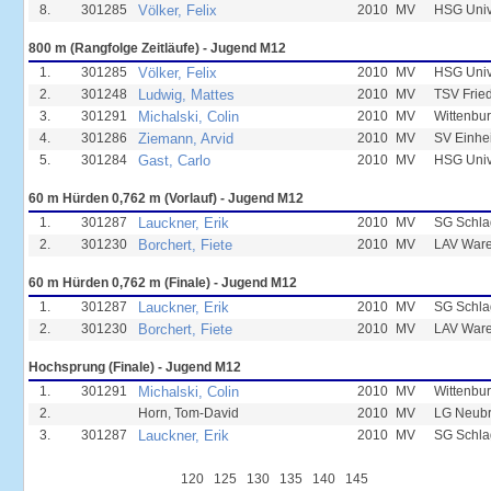
8.
301285
Völker, Felix
2010
MV
HSG Univ
800 m (Rangfolge Zeitläufe) - Jugend M12
1.
301285
Völker, Felix
2010
MV
HSG Univ
2.
301248
Ludwig, Mattes
2010
MV
TSV Frie
3.
301291
Michalski, Colin
2010
MV
Wittenbur
4.
301286
Ziemann, Arvid
2010
MV
SV Einhei
5.
301284
Gast, Carlo
2010
MV
HSG Univ
60 m Hürden 0,762 m (Vorlauf) - Jugend M12
1.
301287
Lauckner, Erik
2010
MV
SG Schla
2.
301230
Borchert, Fiete
2010
MV
LAV Ware
60 m Hürden 0,762 m (Finale) - Jugend M12
1.
301287
Lauckner, Erik
2010
MV
SG Schla
2.
301230
Borchert, Fiete
2010
MV
LAV Ware
Hochsprung (Finale) - Jugend M12
1.
301291
Michalski, Colin
2010
MV
Wittenbur
2.
Horn, Tom-David
2010
MV
LG Neub
3.
301287
Lauckner, Erik
2010
MV
SG Schla
120
125
130
135
140
145