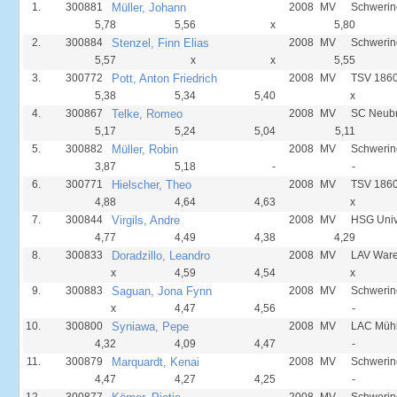
1.
300881
Müller, Johann
2008
MV
Schwerin
5,78
5,56
x
5,80
2.
300884
Stenzel, Finn Elias
2008
MV
Schwerin
5,57
x
x
5,55
3.
300772
Pott, Anton Friedrich
2008
MV
TSV 1860
5,38
5,34
5,40
x
4.
300867
Telke, Romeo
2008
MV
SC Neub
5,17
5,24
5,04
5,11
5.
300882
Müller, Robin
2008
MV
Schwerin
3,87
5,18
-
-
6.
300771
Hielscher, Theo
2008
MV
TSV 1860
4,88
4,64
4,63
x
7.
300844
Virgils, Andre
2008
MV
HSG Unive
4,77
4,49
4,38
4,29
8.
300833
Doradzillo, Leandro
2008
MV
LAV Ware
x
4,59
4,54
x
9.
300883
Saguan, Jona Fynn
2008
MV
Schwerin
x
4,47
4,56
-
10.
300800
Syniawa, Pepe
2008
MV
LAC Mühl
4,32
4,09
4,47
-
11.
300879
Marquardt, Kenai
2008
MV
Schwerin
4,47
4,27
4,25
-