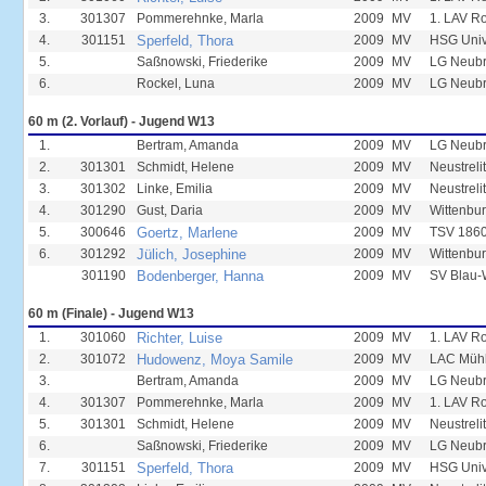
3.
301307
Pommerehnke, Marla
2009
MV
1. LAV R
4.
301151
Sperfeld, Thora
2009
MV
HSG Univ
5.
Saßnowski, Friederike
2009
MV
LG Neub
6.
Rockel, Luna
2009
MV
LG Neub
60 m (2. Vorlauf) - Jugend W13
1.
Bertram, Amanda
2009
MV
LG Neub
2.
301301
Schmidt, Helene
2009
MV
Neustreli
3.
301302
Linke, Emilia
2009
MV
Neustreli
4.
301290
Gust, Daria
2009
MV
Wittenbur
5.
300646
Goertz, Marlene
2009
MV
TSV 1860
6.
301292
Jülich, Josephine
2009
MV
Wittenbur
301190
Bodenberger, Hanna
2009
MV
SV Blau-
60 m (Finale) - Jugend W13
1.
301060
Richter, Luise
2009
MV
1. LAV R
2.
301072
Hudowenz, Moya Samile
2009
MV
LAC Mühl
3.
Bertram, Amanda
2009
MV
LG Neub
4.
301307
Pommerehnke, Marla
2009
MV
1. LAV R
5.
301301
Schmidt, Helene
2009
MV
Neustreli
6.
Saßnowski, Friederike
2009
MV
LG Neub
7.
301151
Sperfeld, Thora
2009
MV
HSG Univ