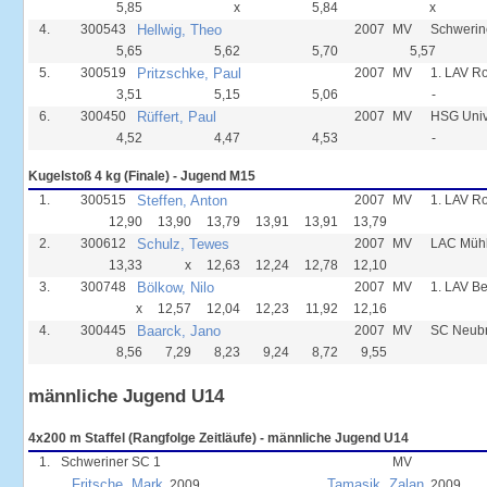
5,85
x
5,84
x
4.
300543
Hellwig, Theo
2007
MV
Schwerin
5,65
5,62
5,70
5,57
5.
300519
Pritzschke, Paul
2007
MV
1. LAV R
3,51
5,15
5,06
-
6.
300450
Rüffert, Paul
2007
MV
HSG Unive
4,52
4,47
4,53
-
Kugelstoß 4 kg (Finale) - Jugend M15
1.
300515
Steffen, Anton
2007
MV
1. LAV R
12,90
13,90
13,79
13,91
13,91
13,79
2.
300612
Schulz, Tewes
2007
MV
LAC Mühl
13,33
x
12,63
12,24
12,78
12,10
3.
300748
Bölkow, Nilo
2007
MV
1. LAV B
x
12,57
12,04
12,23
11,92
12,16
4.
300445
Baarck, Jano
2007
MV
SC Neub
8,56
7,29
8,23
9,24
8,72
9,55
männliche Jugend U14
4x200 m Staffel (Rangfolge Zeitläufe) - männliche Jugend U14
1.
Schweriner SC 1
MV
Fritsche, Mark
Tamasik, Zalan
2009
2009