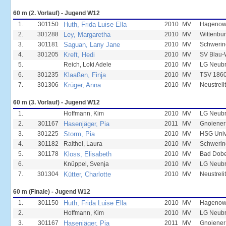
60 m (2. Vorlauf) - Jugend W12
1.
301150
Huth, Frida Luise Ella
2010
MV
Hagenow
2.
301288
Ley, Margaretha
2010
MV
Wittenbur
3.
301181
Saguan, Lany Jane
2010
MV
Schwerin
4.
301205
Kreft, Hedi
2010
MV
SV Blau-
5.
Reich, Loki Adele
2010
MV
LG Neub
6.
301235
Klaaßen, Finja
2010
MV
TSV 1860
7.
301306
Krüger, Anna
2010
MV
Neustreli
60 m (3. Vorlauf) - Jugend W12
1.
Hoffmann, Kim
2010
MV
LG Neub
2.
301167
Hasenjäger, Pia
2011
MV
Gnoiener
3.
301225
Storm, Pia
2010
MV
HSG Unive
4.
301182
Raithel, Laura
2010
MV
Schwerin
5.
301178
Kloss, Elisabeth
2010
MV
Bad Dobe
6.
Knüppel, Svenja
2010
MV
LG Neub
7.
301304
Kütter, Charlotte
2010
MV
Neustreli
60 m (Finale) - Jugend W12
1.
301150
Huth, Frida Luise Ella
2010
MV
Hagenow
2.
Hoffmann, Kim
2010
MV
LG Neub
3.
301167
Hasenjäger, Pia
2011
MV
Gnoiener