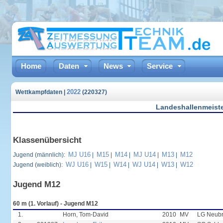
Home
Daten
News
Service
2022
Wettkampfdaten |
(220327)
Landeshallenmeiste
Klassenübersicht
MJ U16
M15
M14
MJ U14
M13
M12
Jugend (männlich):
|
|
|
|
|
WJ U16
W15
W14
WJ U14
W13
W12
Jugend (weiblich):
|
|
|
|
|
Jugend M12
60 m (1. Vorlauf) - Jugend M12
1.
Horn, Tom-David
2010
MV
LG Neub