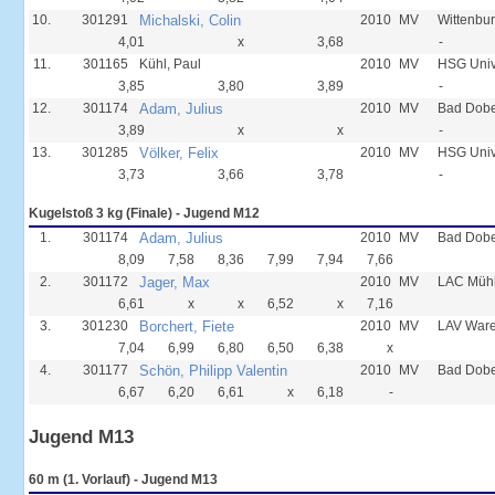
10.
301291
Michalski, Colin
2010
MV
Wittenbur
4,01
x
3,68
-
11.
301165
Kühl, Paul
2010
MV
HSG Unive
3,85
3,80
3,89
-
12.
301174
Adam, Julius
2010
MV
Bad Dobe
3,89
x
x
-
13.
301285
Völker, Felix
2010
MV
HSG Univ
3,73
3,66
3,78
-
Kugelstoß 3 kg (Finale) - Jugend M12
1.
301174
Adam, Julius
2010
MV
Bad Dobe
8,09
7,58
8,36
7,99
7,94
7,66
2.
301172
Jager, Max
2010
MV
LAC Mühl
6,61
x
x
6,52
x
7,16
3.
301230
Borchert, Fiete
2010
MV
LAV Ware
7,04
6,99
6,80
6,50
6,38
x
4.
301177
Schön, Philipp Valentin
2010
MV
Bad Dobe
6,67
6,20
6,61
x
6,18
-
Jugend M13
60 m (1. Vorlauf) - Jugend M13