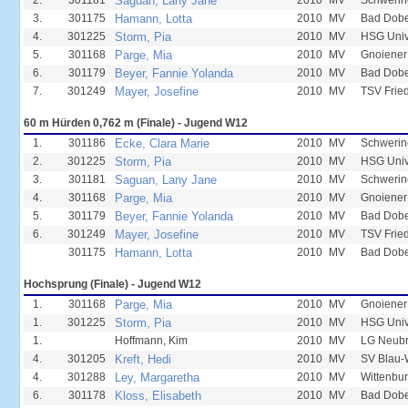
2.
301181
Saguan, Lany Jane
2010
MV
Schwerin
3.
301175
Hamann, Lotta
2010
MV
Bad Dobe
4.
301225
Storm, Pia
2010
MV
HSG Unive
5.
301168
Parge, Mia
2010
MV
Gnoiener
6.
301179
Beyer, Fannie Yolanda
2010
MV
Bad Dobe
7.
301249
Mayer, Josefine
2010
MV
TSV Frie
60 m Hürden 0,762 m (Finale) - Jugend W12
1.
301186
Ecke, Clara Marie
2010
MV
Schwerin
2.
301225
Storm, Pia
2010
MV
HSG Unive
3.
301181
Saguan, Lany Jane
2010
MV
Schwerin
4.
301168
Parge, Mia
2010
MV
Gnoiener
5.
301179
Beyer, Fannie Yolanda
2010
MV
Bad Dobe
6.
301249
Mayer, Josefine
2010
MV
TSV Frie
301175
Hamann, Lotta
2010
MV
Bad Dobe
Hochsprung (Finale) - Jugend W12
1.
301168
Parge, Mia
2010
MV
Gnoiener
1.
301225
Storm, Pia
2010
MV
HSG Unive
1.
Hoffmann, Kim
2010
MV
LG Neub
4.
301205
Kreft, Hedi
2010
MV
SV Blau-
4.
301288
Ley, Margaretha
2010
MV
Wittenbur
6.
301178
Kloss, Elisabeth
2010
MV
Bad Dobe