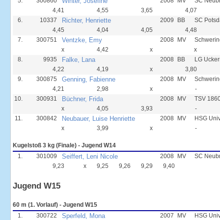
5.
300860
Winter, Josefine
2008
MV
SC Neub
4,41
4,55
3,65
4,07
6.
10337
Richter, Henriette
2009
BB
SC Pots
4,45
4,04
4,05
4,48
7.
300751
Ventzke, Emy
2008
MV
Schwerin
x
4,42
x
x
8.
9935
Falke, Lana
2008
BB
LG Ucker
4,22
4,19
x
3,80
9.
300875
Genning, Fabienne
2008
MV
Schwerin
4,21
2,98
x
-
10.
300931
Büchner, Frida
2008
MV
TSV 1860
x
4,05
3,93
-
11.
300842
Neubauer, Luise Henriette
2008
MV
HSG Unive
x
3,99
x
-
Kugelstoß 3 kg (Finale) - Jugend W14
1.
301009
Seiffert, Leni Nicole
2008
MV
SC Neub
9,23
x
9,25
9,26
9,29
9,40
Jugend W15
60 m (1. Vorlauf) - Jugend W15
1.
300722
Sperfeld, Mona
2007
MV
HSG Univ