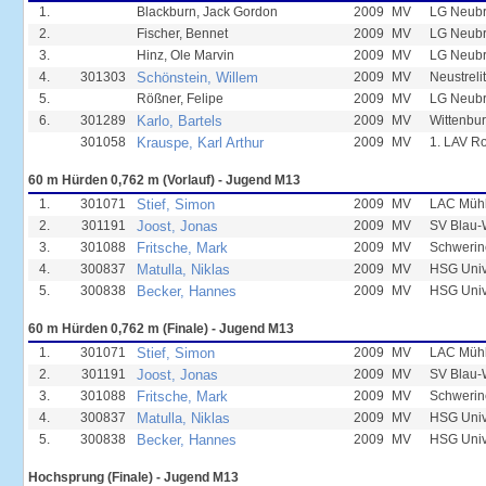
1.
Blackburn, Jack Gordon
2009
MV
LG Neub
2.
Fischer, Bennet
2009
MV
LG Neub
3.
Hinz, Ole Marvin
2009
MV
LG Neub
4.
301303
Schönstein, Willem
2009
MV
Neustreli
5.
Rößner, Felipe
2009
MV
LG Neub
6.
301289
Karlo, Bartels
2009
MV
Wittenbur
301058
Krauspe, Karl Arthur
2009
MV
1. LAV R
60 m Hürden 0,762 m (Vorlauf) - Jugend M13
1.
301071
Stief, Simon
2009
MV
LAC Mühl
2.
301191
Joost, Jonas
2009
MV
SV Blau-
3.
301088
Fritsche, Mark
2009
MV
Schwerin
4.
300837
Matulla, Niklas
2009
MV
HSG Unive
5.
300838
Becker, Hannes
2009
MV
HSG Unive
60 m Hürden 0,762 m (Finale) - Jugend M13
1.
301071
Stief, Simon
2009
MV
LAC Mühl
2.
301191
Joost, Jonas
2009
MV
SV Blau-
3.
301088
Fritsche, Mark
2009
MV
Schwerin
4.
300837
Matulla, Niklas
2009
MV
HSG Unive
5.
300838
Becker, Hannes
2009
MV
HSG Unive
Hochsprung (Finale) - Jugend M13