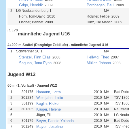
Grigo, Hendrik
Pornhagen, Paul
2009
2009
2.
LG Neubrandenburg 1
MV
Horn, Tom-David 2010
Rößner, Felipe 2009
Fischer, Bennet 2009
Hinz, Ole Marvin 2009
R. 170
männliche Jugend U16
4x200 m Staffel (Rangfolge Zeitläufe) - männliche Jugend U16
1.
Schweriner SC 1
MV
Stenzel, Finn Elias
Hellwig, Theo
2008
2007
Saguan, Jona Fynn
Müller, Johann
2008
2008
Jugend W12
60 m (1. Vorlauf) - Jugend W12
1.
301175
Hamann, Lotta
2010
MV
Bad Dobe
2.
301234
Wiesijahn, Lotta
2010
MV
TSV 1860
3.
301199
Koglin, Rieke
2010
MV
TSV 1860
4.
301305
Krüger, Helene
2010
MV
Neustreli
5.
Jäger, Elli
2010
MV
LG Neub
6.
301179
Beyer, Fannie Yolanda
2010
MV
Bad Dobe
7.
301249
Mayer, Josefine
2010
MV
TSV Frie