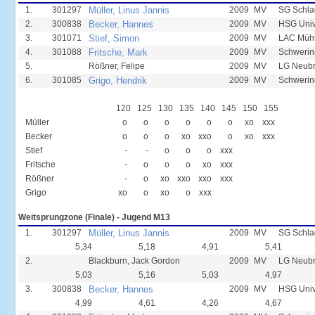
1.
301297
Müller, Linus Jannis
2009
MV
SG Schla
2.
300838
Becker, Hannes
2009
MV
HSG Unive
3.
301071
Stief, Simon
2009
MV
LAC Mühl
4.
301088
Fritsche, Mark
2009
MV
Schwerin
5.
Rößner, Felipe
2009
MV
LG Neub
6.
301085
Grigo, Hendrik
2009
MV
Schwerin
120
125
130
135
140
145
150
155
Müller
o
o
o
o
o
o
xo
xxx
Becker
o
o
o
xo
xxo
o
xo
xxx
Stief
-
-
o
o
o
xxx
Fritsche
-
o
o
o
xo
xxx
Rößner
-
o
xo
xxo
xxo
xxx
Grigo
xo
o
xo
o
xxx
Weitsprungzone (Finale) - Jugend M13
1.
301297
Müller, Linus Jannis
2009
MV
SG Schla
5,34
5,18
4,91
5,41
2.
Blackburn, Jack Gordon
2009
MV
LG Neub
5,03
5,16
5,03
4,97
3.
300838
Becker, Hannes
2009
MV
HSG Unive
4,99
4,61
4,26
4,67