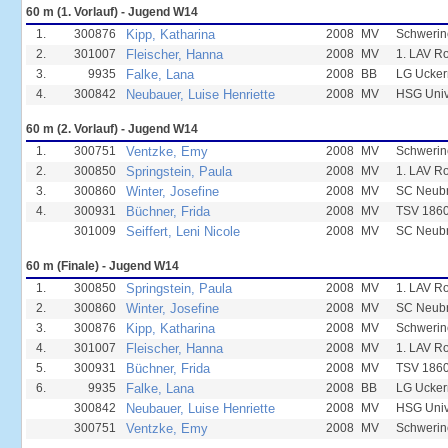
60 m (1. Vorlauf) - Jugend W14
1.
300876
Kipp, Katharina
2008
MV
Schwerin
2.
301007
Fleischer, Hanna
2008
MV
1. LAV R
3.
9935
Falke, Lana
2008
BB
LG Ucker
4.
300842
Neubauer, Luise Henriette
2008
MV
HSG Unive
60 m (2. Vorlauf) - Jugend W14
1.
300751
Ventzke, Emy
2008
MV
Schwerin
2.
300850
Springstein, Paula
2008
MV
1. LAV R
3.
300860
Winter, Josefine
2008
MV
SC Neub
4.
300931
Büchner, Frida
2008
MV
TSV 1860
301009
Seiffert, Leni Nicole
2008
MV
SC Neub
60 m (Finale) - Jugend W14
1.
300850
Springstein, Paula
2008
MV
1. LAV R
2.
300860
Winter, Josefine
2008
MV
SC Neub
3.
300876
Kipp, Katharina
2008
MV
Schwerin
4.
301007
Fleischer, Hanna
2008
MV
1. LAV R
5.
300931
Büchner, Frida
2008
MV
TSV 1860
6.
9935
Falke, Lana
2008
BB
LG Ucker
300842
Neubauer, Luise Henriette
2008
MV
HSG Unive
300751
Ventzke, Emy
2008
MV
Schwerin