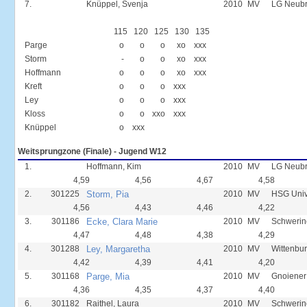
7.
Knüppel, Svenja
2010
MV
LG Neub
115
120
125
130
135
Parge
o
o
o
xo
xxx
Storm
-
o
o
xo
xxx
Hoffmann
o
o
o
xo
xxx
Kreft
o
o
o
xxx
Ley
o
o
o
xxx
Kloss
o
o
xxo
xxx
Knüppel
o
xxx
Weitsprungzone (Finale) - Jugend W12
1.
Hoffmann, Kim
2010
MV
LG Neub
4,59
4,56
4,67
4,58
2.
301225
Storm, Pia
2010
MV
HSG Unive
4,56
4,43
4,46
4,22
3.
301186
Ecke, Clara Marie
2010
MV
Schwerin
4,47
4,48
4,38
4,29
4.
301288
Ley, Margaretha
2010
MV
Wittenbur
4,42
4,39
4,41
4,20
5.
301168
Parge, Mia
2010
MV
Gnoiener
4,36
4,35
4,37
4,40
6.
301182
Raithel, Laura
2010
MV
Schwerin