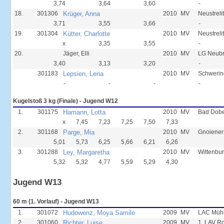
3,74
3,64
3,60
-
18.
301306
Krüger, Anna
2010
MV
Neustreli
3,71
3,55
3,66
-
19.
301304
Kütter, Charlotte
2010
MV
Neustreli
x
3,35
3,55
-
20.
Jäger, Elli
2010
MV
LG Neub
3,40
3,13
3,20
-
301183
Lepsien, Lena
2010
MV
Schwerin
-
-
-
-
Kugelstoß 3 kg (Finale) - Jugend W12
1.
301175
Hamann, Lotta
2010
MV
Bad Dobe
x
7,45
7,23
7,25
7,50
7,33
2.
301168
Parge, Mia
2010
MV
Gnoiener
5,01
5,73
6,25
5,66
6,21
6,26
3.
301288
Ley, Margaretha
2010
MV
Wittenbur
5,32
5,32
4,77
5,59
5,29
4,30
Jugend W13
60 m (1. Vorlauf) - Jugend W13
1.
301072
Hudowenz, Moya Samile
2009
MV
LAC Mühl
2.
301060
Richter, Luise
2009
MV
1. LAV R