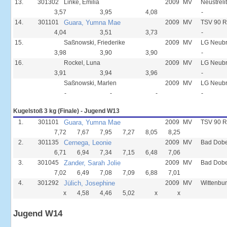
13.
301302
Linke, Emilia
2009
MV
Neustreli
3,57
3,95
4,08
-
14.
301101
Guara, Yumna Mae
2009
MV
TSV 90 R
4,04
3,51
3,73
-
15.
Saßnowski, Friederike
2009
MV
LG Neub
3,98
3,90
3,90
-
16.
Rockel, Luna
2009
MV
LG Neub
3,91
3,94
3,96
-
Saßnowski, Marlen
2009
MV
LG Neub
-
-
-
-
Kugelstoß 3 kg (Finale) - Jugend W13
1.
301101
Guara, Yumna Mae
2009
MV
TSV 90 R
7,72
7,67
7,95
7,27
8,05
8,25
2.
301135
Cernega, Leonie
2009
MV
Bad Dobe
6,71
6,94
7,34
7,15
6,48
7,06
3.
301045
Zander, Sarah Jolie
2009
MV
Bad Dobe
7,02
6,49
7,08
7,09
6,88
7,01
4.
301292
Jülich, Josephine
2009
MV
Wittenbur
x
4,58
4,46
5,02
x
x
Jugend W14