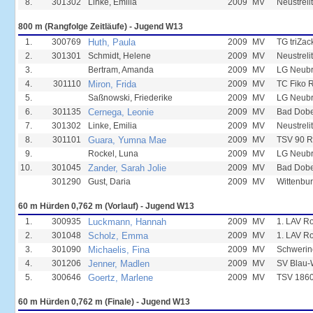
8.
301302
Linke, Emilia
2009
MV
Neustreli
800 m (Rangfolge Zeitläufe) - Jugend W13
1.
300769
Huth, Paula
2009
MV
TG triZac
2.
301301
Schmidt, Helene
2009
MV
Neustreli
3.
Bertram, Amanda
2009
MV
LG Neub
4.
301110
Miron, Frida
2009
MV
TC Fiko 
5.
Saßnowski, Friederike
2009
MV
LG Neub
6.
301135
Cernega, Leonie
2009
MV
Bad Dobe
7.
301302
Linke, Emilia
2009
MV
Neustreli
8.
301101
Guara, Yumna Mae
2009
MV
TSV 90 R
9.
Rockel, Luna
2009
MV
LG Neub
10.
301045
Zander, Sarah Jolie
2009
MV
Bad Dobe
301290
Gust, Daria
2009
MV
Wittenbur
60 m Hürden 0,762 m (Vorlauf) - Jugend W13
1.
300935
Luckmann, Hannah
2009
MV
1. LAV R
2.
301048
Scholz, Emma
2009
MV
1. LAV R
3.
301090
Michaelis, Fina
2009
MV
Schwerin
4.
301206
Jenner, Madlen
2009
MV
SV Blau-
5.
300646
Goertz, Marlene
2009
MV
TSV 1860
60 m Hürden 0,762 m (Finale) - Jugend W13