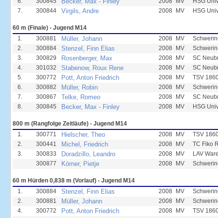
6.
300845
Becker, Max - Finley
2008
MV
HSG Unive
7.
300844
Virgils, Andre
2008
MV
HSG Unive
60 m (Finale) - Jugend M14
1.
300881
Müller, Johann
2008
MV
Schwerin
2.
300884
Stenzel, Finn Elias
2008
MV
Schwerin
3.
300829
Rosenberger, Max
2008
MV
SC Neub
4.
301032
Stabenow, Roux Rene
2008
MV
SC Neub
5.
300772
Pott, Anton Friedrich
2008
MV
TSV 1860
6.
300882
Müller, Robin
2008
MV
Schwerin
7.
300867
Telke, Romeo
2008
MV
SC Neub
8.
300845
Becker, Max - Finley
2008
MV
HSG Unive
800 m (Rangfolge Zeitläufe) - Jugend M14
1.
300771
Hielscher, Theo
2008
MV
TSV 1860
2.
300441
Michel, Friedrich
2008
MV
TC Fiko 
3.
300833
Doradzillo, Leandro
2008
MV
LAV Ware
300877
Körner, Pietje
2008
MV
Schwerin
60 m Hürden 0,838 m (Vorlauf) - Jugend M14
1.
300884
Stenzel, Finn Elias
2008
MV
Schwerin
2.
300881
Müller, Johann
2008
MV
Schwerin
4.
300772
Pott, Anton Friedrich
2008
MV
TSV 1860