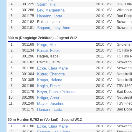
4.
301225
Storm, Pia
2010
MV
HSG Unive
5.
301288
Ley, Margaretha
2010
MV
Wittenbur
6.
301175
Hamann, Lotta
2010
MV
Bad Dobe
7.
301182
Raithel, Laura
2010
MV
Schwerin
8.
301181
Saguan, Lany Jane
2010
MV
Schwerin
800 m (Rangfolge Zeitläufe) - Jugend W12
1.
301168
Parge, Mia
2010
MV
Gnoiener
2.
301134
Kaiser, Felize
2010
MV
TC Fiko 
3.
301296
Hagen, Isabell
2011
MV
TC Fiko 
4.
301182
Raithel, Laura
2010
MV
Schwerin
5.
301186
Ecke, Clara Marie
2010
MV
Schwerin
6.
301304
Kütter, Charlotte
2010
MV
Neustreli
7.
301305
Krüger, Helene
2010
MV
Neustreli
8.
301199
Koglin, Rieke
2010
MV
TSV 1860
9.
301179
Beyer, Fannie Yolanda
2010
MV
Bad Dobe
10.
301306
Krüger, Anna
2010
MV
Neustreli
11.
301249
Mayer, Josefine
2010
MV
TSV Frie
301175
Hamann, Lotta
2010
MV
Bad Dobe
60 m Hürden 0,762 m (Vorlauf) - Jugend W12
1.
301186
Ecke, Clara Marie
2010
MV
Schwerin