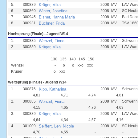
5.
300889
Krüger, Vika
2008
MV
LAV Ware
6.
300860
Winter, Josefine
2008
MV
SC Neub
7.
300945
Elsner, Hanna Maria
2008
MV
Bad Dobe
8.
300931
Büchner, Frida
2008
MV
TSV 1860
Hochsprung (Finale) - Jugend W14
1.
300885
Wenzel, Fiona
2008
MV
Schwerin
2.
300889
Krüger, Vika
2008
MV
LAV Ware
130
135
140
145
150
Wenzel
-
o
o
xxo
xxx
Krüger
o
xxx
Weitsprung (Finale) - Jugend W14
1.
300876
Kipp, Katharina
2008
MV
Schwerin
4,81
4,71
4,74
4,81
2.
300885
Wenzel, Fiona
2008
MV
Schwerin
4,15
4,65
4,76
4,63
3.
300889
Krüger, Vika
2008
MV
LAV Ware
4,64
4,34
4,57
4,16
4.
301009
Seiffert, Leni Nicole
2008
MV
SC Neub
4,70
4,55
-
-