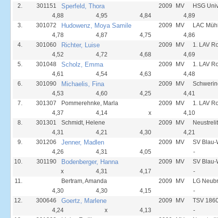
2.
301151
Sperfeld, Thora
2009
MV
HSG Univ
4,88
4,95
4,84
4,89
3.
301072
Hudowenz, Moya Samile
2009
MV
LAC Mühl
4,78
4,87
4,75
4,86
4.
301060
Richter, Luise
2009
MV
1. LAV R
4,52
4,72
4,68
4,69
5.
301048
Scholz, Emma
2009
MV
1. LAV R
4,61
4,54
4,63
4,48
6.
301090
Michaelis, Fina
2009
MV
Schwerin
4,53
4,60
4,25
4,41
7.
301307
Pommerehnke, Marla
2009
MV
1. LAV R
4,37
4,14
x
4,10
8.
301301
Schmidt, Helene
2009
MV
Neustreli
4,31
4,21
4,30
4,21
9.
301206
Jenner, Madlen
2009
MV
SV Blau-
4,26
4,31
4,05
-
10.
301190
Bodenberger, Hanna
2009
MV
SV Blau-
x
4,31
4,17
-
11.
Bertram, Amanda
2009
MV
LG Neub
4,30
4,30
4,15
-
12.
300646
Goertz, Marlene
2009
MV
TSV 1860
4,24
x
4,13
-