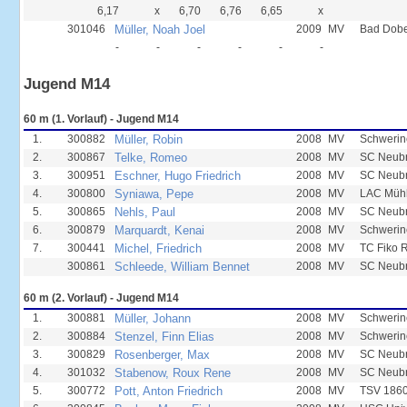
6,17
x
6,70
6,76
6,65
x
301046
Müller, Noah Joel
2009
MV
Bad Dobe
-
-
-
-
-
-
Jugend M14
60 m (1. Vorlauf) - Jugend M14
1.
300882
Müller, Robin
2008
MV
Schwerin
2.
300867
Telke, Romeo
2008
MV
SC Neub
3.
300951
Eschner, Hugo Friedrich
2008
MV
SC Neub
4.
300800
Syniawa, Pepe
2008
MV
LAC Mühl
5.
300865
Nehls, Paul
2008
MV
SC Neub
6.
300879
Marquardt, Kenai
2008
MV
Schwerin
7.
300441
Michel, Friedrich
2008
MV
TC Fiko 
300861
Schleede, William Bennet
2008
MV
SC Neub
60 m (2. Vorlauf) - Jugend M14
1.
300881
Müller, Johann
2008
MV
Schwerin
2.
300884
Stenzel, Finn Elias
2008
MV
Schwerin
3.
300829
Rosenberger, Max
2008
MV
SC Neub
4.
301032
Stabenow, Roux Rene
2008
MV
SC Neub
5.
300772
Pott, Anton Friedrich
2008
MV
TSV 1860