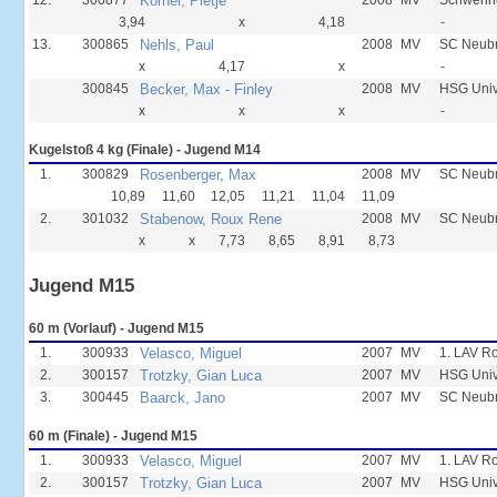
12.
300877
Körner, Pietje
2008
MV
Schwerin
3,94
x
4,18
-
13.
300865
Nehls, Paul
2008
MV
SC Neub
x
4,17
x
-
300845
Becker, Max - Finley
2008
MV
HSG Unive
x
x
x
-
Kugelstoß 4 kg (Finale) - Jugend M14
1.
300829
Rosenberger, Max
2008
MV
SC Neub
10,89
11,60
12,05
11,21
11,04
11,09
2.
301032
Stabenow, Roux Rene
2008
MV
SC Neub
x
x
7,73
8,65
8,91
8,73
Jugend M15
60 m (Vorlauf) - Jugend M15
1.
300933
Velasco, Miguel
2007
MV
1. LAV R
2.
300157
Trotzky, Gian Luca
2007
MV
HSG Unive
3.
300445
Baarck, Jano
2007
MV
SC Neub
60 m (Finale) - Jugend M15
1.
300933
Velasco, Miguel
2007
MV
1. LAV R
2.
300157
Trotzky, Gian Luca
2007
MV
HSG Unive