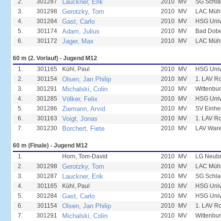
2.
301287
Lauckner, Erik
2010
MV
SG Schla
3.
301298
Gerotzky, Tom
2010
MV
LAC Mühl
4.
301284
Gast, Carlo
2010
MV
HSG Univ
5.
301174
Adam, Julius
2010
MV
Bad Dobe
6.
301172
Jager, Max
2010
MV
LAC Mühl
60 m (2. Vorlauf) - Jugend M12
1.
301165
Kühl, Paul
2010
MV
HSG Unive
2.
301154
Olsen, Jan Philip
2010
MV
1. LAV R
3.
301291
Michalski, Colin
2010
MV
Wittenbur
4.
301285
Völker, Felix
2010
MV
HSG Univ
5.
301286
Ziemann, Arvid
2010
MV
SV Einhei
6.
301163
Voigt, Jonas
2010
MV
1. LAV R
7.
301230
Borchert, Fiete
2010
MV
LAV Ware
60 m (Finale) - Jugend M12
1.
Horn, Tom-David
2010
MV
LG Neub
2.
301298
Gerotzky, Tom
2010
MV
LAC Mühl
3.
301287
Lauckner, Erik
2010
MV
SG Schla
4.
301165
Kühl, Paul
2010
MV
HSG Unive
5.
301284
Gast, Carlo
2010
MV
HSG Univ
6.
301154
Olsen, Jan Philip
2010
MV
1. LAV R
7.
301291
Michalski, Colin
2010
MV
Wittenbur