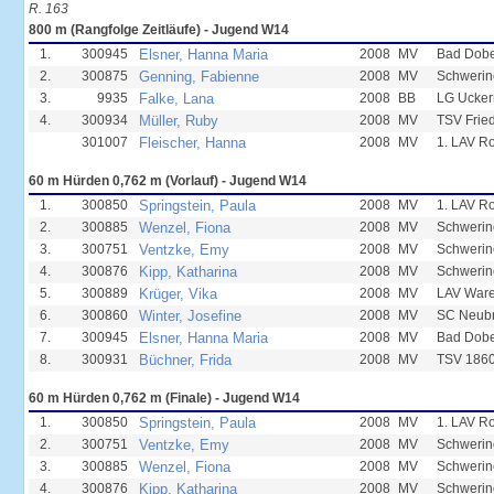
R. 163
800 m (Rangfolge Zeitläufe) - Jugend W14
1.
300945
Elsner, Hanna Maria
2008
MV
Bad Dobe
2.
300875
Genning, Fabienne
2008
MV
Schwerin
3.
9935
Falke, Lana
2008
BB
LG Ucker
4.
300934
Müller, Ruby
2008
MV
TSV Frie
301007
Fleischer, Hanna
2008
MV
1. LAV R
60 m Hürden 0,762 m (Vorlauf) - Jugend W14
1.
300850
Springstein, Paula
2008
MV
1. LAV R
2.
300885
Wenzel, Fiona
2008
MV
Schwerin
3.
300751
Ventzke, Emy
2008
MV
Schwerin
4.
300876
Kipp, Katharina
2008
MV
Schwerin
5.
300889
Krüger, Vika
2008
MV
LAV Ware
6.
300860
Winter, Josefine
2008
MV
SC Neub
7.
300945
Elsner, Hanna Maria
2008
MV
Bad Dobe
8.
300931
Büchner, Frida
2008
MV
TSV 1860
60 m Hürden 0,762 m (Finale) - Jugend W14
1.
300850
Springstein, Paula
2008
MV
1. LAV R
2.
300751
Ventzke, Emy
2008
MV
Schwerin
3.
300885
Wenzel, Fiona
2008
MV
Schwerin
4.
300876
Kipp, Katharina
2008
MV
Schwerin