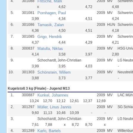
4.
301088
Fritsche, Mark
2009
MV
Schwerin
x
4,62
4,72
4,48
5.
301081
Pornhagen, Paul
2009
MV
Schwerin
3,99
4,34
4,51
4,24
6.
301086
Tamasik, Zalan
2009
HUN
Schwerin
4,36
4,50
4,51
4,18
7.
301085
Grigo, Hendrik
2009
MV
Schwerin
4,37
4,44
4,29
4,21
8.
300837
Matulla, Niklas
2009
MV
HSG Unive
4,14
3,58
3,97
2,80
9.
Schochardt, John-Christian
2009
MV
LG Neub
3,99
3,95
4,03
-
10.
301303
Schönstein, Willem
2009
MV
Neustreli
3,88
3,73
3,77
-
Kugelstoß 3 kg (Finale) - Jugend M13
1.
300887
Kunkel, Johannes
2009
MV
LAC Mühl
13,24
12,70
12,12
12,61
12,37
12,69
2.
301297
Müller, Linus Jannis
2009
MV
SG Schla
9,60
11,13
10,46
10,09
-
-
3.
Schochardt, John-Christian
2009
MV
LG Neub
7,61
7,88
x
8,72
8,70
x
4.
301289
Karlo, Bartels
2009
MV
Wittenbur