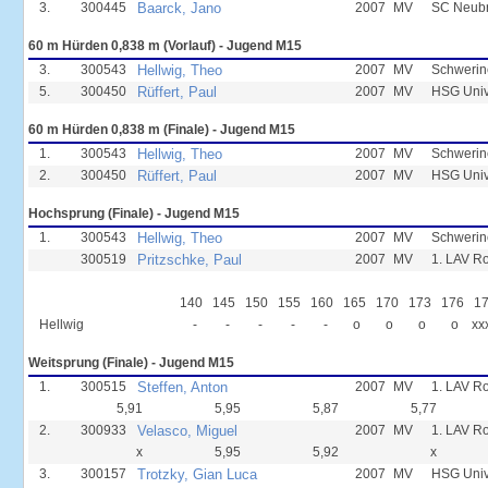
3.
300445
Baarck, Jano
2007
MV
SC Neub
60 m Hürden 0,838 m (Vorlauf) - Jugend M15
3.
300543
Hellwig, Theo
2007
MV
Schwerin
5.
300450
Rüffert, Paul
2007
MV
HSG Unive
60 m Hürden 0,838 m (Finale) - Jugend M15
1.
300543
Hellwig, Theo
2007
MV
Schwerin
2.
300450
Rüffert, Paul
2007
MV
HSG Unive
Hochsprung (Finale) - Jugend M15
1.
300543
Hellwig, Theo
2007
MV
Schwerin
300519
Pritzschke, Paul
2007
MV
1. LAV R
140
145
150
155
160
165
170
173
176
1
Hellwig
-
-
-
-
-
o
o
o
o
xx
Weitsprung (Finale) - Jugend M15
1.
300515
Steffen, Anton
2007
MV
1. LAV R
5,91
5,95
5,87
5,77
2.
300933
Velasco, Miguel
2007
MV
1. LAV R
x
5,95
5,92
x
3.
300157
Trotzky, Gian Luca
2007
MV
HSG Unive