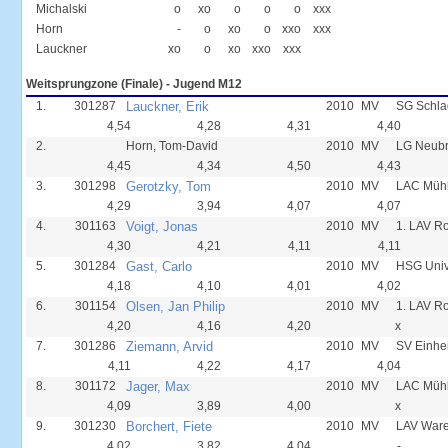
Michalski
o
xo
o
o
o
xxx
Horn
-
o
xo
o
xxo
xxx
Lauckner
xo
o
xo
xxo
xxx
Weitsprungzone (Finale) - Jugend M12
1.
301287
Lauckner, Erik
2010
MV
SG Schla
4,54
4,28
4,31
4,40
2.
Horn, Tom-David
2010
MV
LG Neub
4,45
4,34
4,50
4,43
3.
301298
Gerotzky, Tom
2010
MV
LAC Mühl
4,29
3,94
4,07
4,07
4.
301163
Voigt, Jonas
2010
MV
1. LAV R
4,30
4,21
4,11
4,11
5.
301284
Gast, Carlo
2010
MV
HSG Univ
4,18
4,10
4,01
4,02
6.
301154
Olsen, Jan Philip
2010
MV
1. LAV R
4,20
4,16
4,20
x
7.
301286
Ziemann, Arvid
2010
MV
SV Einhei
4,11
4,22
4,17
4,04
8.
301172
Jager, Max
2010
MV
LAC Mühl
4,09
3,89
4,00
x
9.
301230
Borchert, Fiete
2010
MV
LAV Ware
4,02
3,82
4,04
-