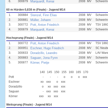
6.
300879
Marquardt, Kenai
2008
MV
Schwerin
60 m Hürden 0,838 m (Finale) - Jugend M14
1.
300884
Stenzel, Finn Elias
2008
MV
Schwerin
2.
300881
Müller, Johann
2008
MV
Schwerin
3.
300772
Pott, Anton Friedrich
2008
MV
TSV 1860
4.
300879
Marquardt, Kenai
2008
MV
Schwerin
Hochsprung (Finale) - Jugend M14
1.
300772
Pott, Anton Friedrich
2008
MV
TSV 1860
2.
300951
Eschner, Hugo Friedrich
2008
MV
SC Neub
3.
300833
Doradzillo, Leandro
2008
MV
LAV Ware
4.
300883
Saguan, Jona Fynn
2008
MV
Schwerin
5.
300877
Körner, Pietje
2008
MV
Schwerin
140
145
150
155
160
165
170
Pott
-
-
-
o
o
o
xxx
Eschner
xo
xxo
o
xxx
Doradzillo
o
xo
xxo
xxx
Saguan
-
xxo
xxo
xxx
Körner
xxo
xo
xxx
Weitsprung (Finale) - Jugend M14