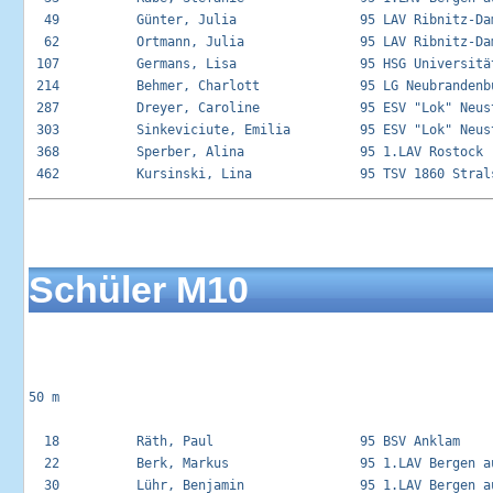
  49          Günter, Julia                95 LAV Ribnitz-Dam
  62          Ortmann, Julia               95 LAV Ribnitz-Dam
 107          Germans, Lisa                95 HSG Universität
 214          Behmer, Charlott             95 LG Neubrandenbu
 287          Dreyer, Caroline             95 ESV "Lok" Neust
 303          Sinkeviciute, Emilia         95 ESV "Lok" Neust
 368          Sperber, Alina               95 1.LAV Rostock  
Schüler M10
50 m

  18          Räth, Paul                   95 BSV Anklam     
  22          Berk, Markus                 95 1.LAV Bergen au
  30          Lühr, Benjamin               95 1.LAV Bergen au