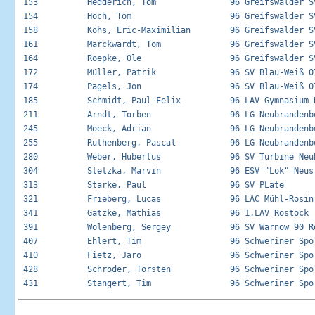
 153          Hedderich, Tom               96 Greifswalder SV
 154          Hoch, Tom                    96 Greifswalder SV
 158          Kohs, Eric-Maximilian        96 Greifswalder SV
 161          Marckwardt, Tom              96 Greifswalder SV
 164          Roepke, Ole                  96 Greifswalder SV
 172          Müller, Patrik               96 SV Blau-Weiß 07
 174          Pagels, Jon                  96 SV Blau-Weiß 07
 185          Schmidt, Paul-Felix          96 LAV Gymnasium B
 211          Arndt, Torben                96 LG Neubrandenbu
 245          Moeck, Adrian                96 LG Neubrandenbu
 255          Ruthenberg, Pascal           96 LG Neubrandenbu
 280          Weber, Hubertus              96 SV Turbine Neub
 304          Stetzka, Marvin              96 ESV "Lok" Neust
 313          Starke, Paul                 96 SV PLate       
 321          Frieberg, Lucas              96 LAC Mühl-Rosin 
 341          Gatzke, Mathias              96 1.LAV Rostock  
 391          Wolenberg, Sergey            96 SV Warnow 90 Ro
 407          Ehlert, Tim                  96 Schweriner Spor
 410          Fietz, Jaro                  96 Schweriner Spor
 428          Schröder, Torsten            96 Schweriner Spor