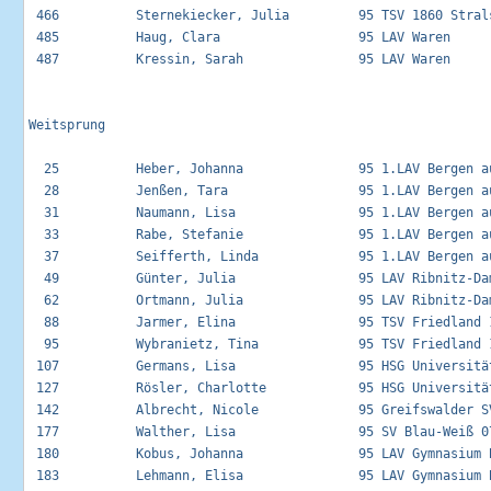
 466          Sternekiecker, Julia         95 TSV 1860 Strals
 485          Haug, Clara                  95 LAV Waren      
 487          Kressin, Sarah               95 LAV Waren      
Weitsprung

  25          Heber, Johanna               95 1.LAV Bergen au
  28          Jenßen, Tara                 95 1.LAV Bergen au
  31          Naumann, Lisa                95 1.LAV Bergen au
  33          Rabe, Stefanie               95 1.LAV Bergen au
  37          Seifferth, Linda             95 1.LAV Bergen au
  49          Günter, Julia                95 LAV Ribnitz-Dam
  62          Ortmann, Julia               95 LAV Ribnitz-Dam
  88          Jarmer, Elina                95 TSV Friedland 1
  95          Wybranietz, Tina             95 TSV Friedland 1
 107          Germans, Lisa                95 HSG Universität
 127          Rösler, Charlotte            95 HSG Universität
 142          Albrecht, Nicole             95 Greifswalder SV
 177          Walther, Lisa                95 SV Blau-Weiß 07
 180          Kobus, Johanna               95 LAV Gymnasium B
 183          Lehmann, Elisa               95 LAV Gymnasium B