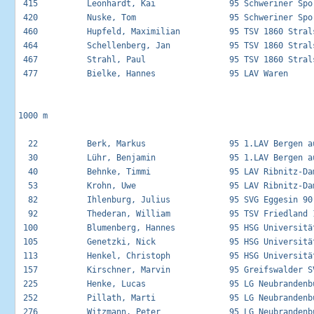
 415          Leonhardt, Kai               95 Schweriner Spor
 420          Nuske, Tom                   95 Schweriner Spor
 460          Hupfeld, Maximilian          95 TSV 1860 Strals
 464          Schellenberg, Jan            95 TSV 1860 Strals
 467          Strahl, Paul                 95 TSV 1860 Strals
 477          Bielke, Hannes               95 LAV Waren      
1000 m

  22          Berk, Markus                 95 1.LAV Bergen au
  30          Lühr, Benjamin               95 1.LAV Bergen au
  40          Behnke, Timmi                95 LAV Ribnitz-Dam
  53          Krohn, Uwe                   95 LAV Ribnitz-Dam
  82          Ihlenburg, Julius            95 SVG Eggesin 90 
  92          Thederan, William            95 TSV Friedland 1
 100          Blumenberg, Hannes           95 HSG Universität
 105          Genetzki, Nick               95 HSG Universität
 113          Henkel, Christoph            95 HSG Universität
 157          Kirschner, Marvin            95 Greifswalder SV
 225          Henke, Lucas                 95 LG Neubrandenbu
 252          Pillath, Marti               95 LG Neubrandenbu
 276          Witzmann, Peter              95 LG Neubrandenbu