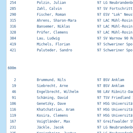
 254          Polzin, Julian               97 LG Neubrandenbu
 285          Zahl, Calvin                 97 SV Fortschritt 
 290          Fischer, Roman               97 ESV "Lok" Neust
 315          Ahrens, Sharon-Mara          97 LAC Mühl-Rosin 
 316          Bansemer, Niklas             97 LAC Mühl-Rosin 
 328          Prüfer, Clemens              97 LAC Mühl-Rosin 
 384          Lau, Ludwig                  97 SV Warnow 90 Ro
 419          Michels, Florian             97 Schweriner Spor
 421          Paluteder, Sandro            97 Schweriner Spor
600m

   2          Brummund, Nils               97 BSV Anklam     
  19          Siebrecht, Arne              97 BSV Anklam     
  46          Engelbrecht, Wilhelm         98 LAV Ribnitz-Dam
  91          Schäning, David              97 TSV Friedland 1
 106          Genetzky, Dave               97 HSG Universität
 116          Khatchatrian, Aram           97 HSG Universität
 119          Kosira, Clemens              97 HSG Universität
 167          Voigtländer, Max             97 Greifswalder SV
 231          Jäckle, Jacok                97 LG Neubrandenbu