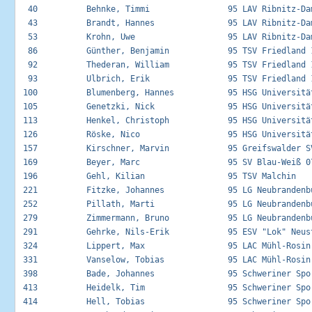
  40          Behnke, Timmi                95 LAV Ribnitz-Dam
  43          Brandt, Hannes               95 LAV Ribnitz-Dam
  53          Krohn, Uwe                   95 LAV Ribnitz-Dam
  86          Günther, Benjamin            95 TSV Friedland 1
  92          Thederan, William            95 TSV Friedland 1
  93          Ulbrich, Erik                95 TSV Friedland 1
 100          Blumenberg, Hannes           95 HSG Universität
 105          Genetzki, Nick               95 HSG Universität
 113          Henkel, Christoph            95 HSG Universität
 126          Röske, Nico                  95 HSG Universität
 157          Kirschner, Marvin            95 Greifswalder SV
 169          Beyer, Marc                  95 SV Blau-Weiß 07
 196          Gehl, Kilian                 95 TSV Malchin    
 221          Fitzke, Johannes             95 LG Neubrandenbu
 252          Pillath, Marti               95 LG Neubrandenbu
 279          Zimmermann, Bruno            95 LG Neubrandenbu
 291          Gehrke, Nils-Erik            95 ESV "Lok" Neust
 324          Lippert, Max                 95 LAC Mühl-Rosin 
 331          Vanselow, Tobias             95 LAC Mühl-Rosin 
 398          Bade, Johannes               95 Schweriner Spor
 413          Heidelk, Tim                 95 Schweriner Spor
 414          Hell, Tobias                 95 Schweriner Spor