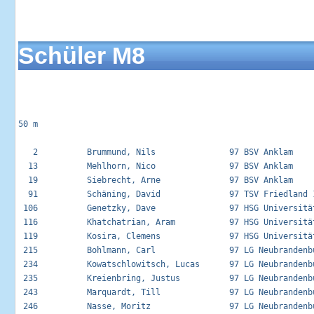
Schüler M8
50 m

   2          Brummund, Nils               97 BSV Anklam     
  13          Mehlhorn, Nico               97 BSV Anklam     
  19          Siebrecht, Arne              97 BSV Anklam     
  91          Schäning, David              97 TSV Friedland 1
 106          Genetzky, Dave               97 HSG Universität
 116          Khatchatrian, Aram           97 HSG Universität
 119          Kosira, Clemens              97 HSG Universität
 215          Bohlmann, Carl               97 LG Neubrandenbu
 234          Kowatschlowitsch, Lucas      97 LG Neubrandenbu
 235          Kreienbring, Justus          97 LG Neubrandenbu
 243          Marquardt, Till              97 LG Neubrandenbu
 246          Nasse, Moritz                97 LG Neubrandenbu