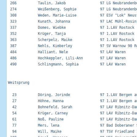
 266          Taulin, Jakob                97 LG Neubrandenbu
 274          Weißenberg, Sophie           97 LG Neubrandenbu
 308          Weden, Marie-Luise           97 ESV "Lok" Neust
 323          Kunath, Johanna              97 LAC Mühl-Rosin 
 337          Domes, Wiebke                97 1.LAV Rostock  
 352          Krüger, Tanja                97 1.LAV Rostock  
 363          Scherpelz, Maike             97 1.LAV Rostock  
 387          Nehls, Kimberley             97 SV Warnow 90 Ro
 484          Halliant, Nele               97 LAV Waren      
 486          Hochkeppler, Lili-Ann        97 LAV Waren      
 490          Schlingmann, Sophia          97 LAV Waren      
Weitsprung

  23          Döring, Jorinde              97 1.LAV Bergen au
  27          Höhne, Hanna                 97 1.LAV Bergen au
  42          Bohnefeld, Sarah             97 LAV Ribnitz-Dam
  54          Krüger, Carney               97 LAV Ribnitz-Dam
  61          Noß, Pauline                 97 LAV Ribnitz-Dam
  77          Mers, lena                   97 Bad Doberaner S
  94          Will, Maike                  97 TSV Friedland 1