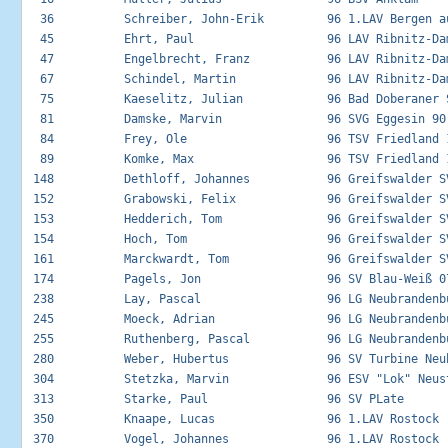
  36          Schreiber, John-Erik         96 1.LAV Bergen au
  45          Ehrt, Paul                   96 LAV Ribnitz-Dam
  47          Engelbrecht, Franz           96 LAV Ribnitz-Dam
  67          Schindel, Martin             96 LAV Ribnitz-Dam
  75          Kaeselitz, Julian            96 Bad Doberaner S
  81          Damske, Marvin               96 SVG Eggesin 90 
  84          Frey, Ole                    96 TSV Friedland 1
  89          Komke, Max                   96 TSV Friedland 1
 148          Dethloff, Johannes           96 Greifswalder SV
 152          Grabowski, Felix             96 Greifswalder SV
 153          Hedderich, Tom               96 Greifswalder SV
 154          Hoch, Tom                    96 Greifswalder SV
 161          Marckwardt, Tom              96 Greifswalder SV
 174          Pagels, Jon                  96 SV Blau-Weiß 07
 238          Lay, Pascal                  96 LG Neubrandenbu
 245          Moeck, Adrian                96 LG Neubrandenbu
 255          Ruthenberg, Pascal           96 LG Neubrandenbu
 280          Weber, Hubertus              96 SV Turbine Neub
 304          Stetzka, Marvin              96 ESV "Lok" Neust
 313          Starke, Paul                 96 SV PLate       
 350          Knaape, Lucas                96 1.LAV Rostock  
 370          Vogel, Johannes              96 1.LAV Rostock  