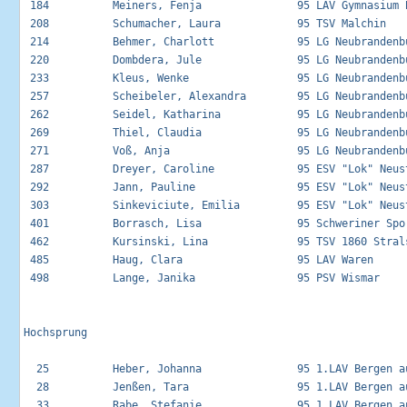
 184          Meiners, Fenja               95 LAV Gymnasium B
 208          Schumacher, Laura            95 TSV Malchin    
 214          Behmer, Charlott             95 LG Neubrandenbu
 220          Dombdera, Jule               95 LG Neubrandenbu
 233          Kleus, Wenke                 95 LG Neubrandenbu
 257          Scheibeler, Alexandra        95 LG Neubrandenbu
 262          Seidel, Katharina            95 LG Neubrandenbu
 269          Thiel, Claudia               95 LG Neubrandenbu
 271          Voß, Anja                    95 LG Neubrandenbu
 287          Dreyer, Caroline             95 ESV "Lok" Neust
 292          Jann, Pauline                95 ESV "Lok" Neust
 303          Sinkeviciute, Emilia         95 ESV "Lok" Neust
 401          Borrasch, Lisa               95 Schweriner Spor
 462          Kursinski, Lina              95 TSV 1860 Strals
 485          Haug, Clara                  95 LAV Waren      
 498          Lange, Janika                95 PSV Wismar     
Hochsprung

  25          Heber, Johanna               95 1.LAV Bergen au
  28          Jenßen, Tara                 95 1.LAV Bergen au
  33          Rabe, Stefanie               95 1.LAV Bergen au