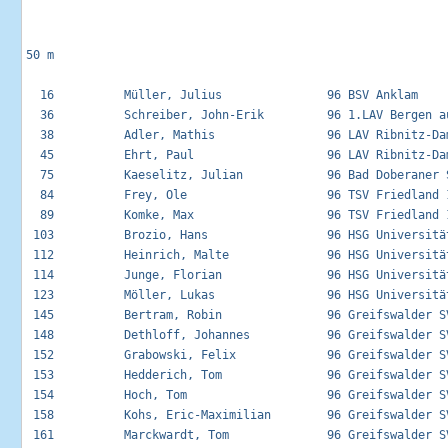
50 m

  16          Müller, Julius               96 BSV Anklam     
  36          Schreiber, John-Erik         96 1.LAV Bergen au
  38          Adler, Mathis                96 LAV Ribnitz-Dam
  45          Ehrt, Paul                   96 LAV Ribnitz-Dam
  75          Kaeselitz, Julian            96 Bad Doberaner S
  84          Frey, Ole                    96 TSV Friedland 1
  89          Komke, Max                   96 TSV Friedland 1
 103          Brozio, Hans                 96 HSG Universität
 112          Heinrich, Malte              96 HSG Universität
 114          Junge, Florian               96 HSG Universität
 123          Möller, Lukas                96 HSG Universität
 145          Bertram, Robin               96 Greifswalder SV
 148          Dethloff, Johannes           96 Greifswalder SV
 152          Grabowski, Felix             96 Greifswalder SV
 153          Hedderich, Tom               96 Greifswalder SV
 154          Hoch, Tom                    96 Greifswalder SV
 158          Kohs, Eric-Maximilian        96 Greifswalder SV
 161          Marckwardt, Tom              96 Greifswalder SV