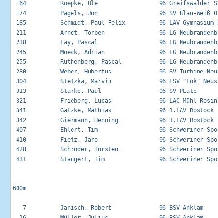
 164          Roepke, Ole                  96 Greifswalder SV
 174          Pagels, Jon                  96 SV Blau-Weiß 07
 185          Schmidt, Paul-Felix          96 LAV Gymnasium B
 211          Arndt, Torben                96 LG Neubrandenbu
 238          Lay, Pascal                  96 LG Neubrandenbu
 245          Moeck, Adrian                96 LG Neubrandenbu
 255          Ruthenberg, Pascal           96 LG Neubrandenbu
 280          Weber, Hubertus              96 SV Turbine Neub
 304          Stetzka, Marvin              96 ESV "Lok" Neust
 313          Starke, Paul                 96 SV PLate       
 321          Frieberg, Lucas              96 LAC Mühl-Rosin 
 341          Gatzke, Mathias              96 1.LAV Rostock  
 342          Giermann, Henning            96 1.LAV Rostock  
 407          Ehlert, Tim                  96 Schweriner Spor
 410          Fietz, Jaro                  96 Schweriner Spor
 428          Schröder, Torsten            96 Schweriner Spor
 431          Stangert, Tim                96 Schweriner Spor
600m

   7          Janisch, Robert              96 BSV Anklam     
  16          Müller, Julius               96 BSV Anklam     