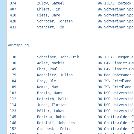
 374          Zülow, Samuel                96 1.LAV Rostock  
 407          Ehlert, Tim                  96 Schweriner Spor
 410          Fietz, Jaro                  96 Schweriner Spor
 428          Schröder, Torsten            96 Schweriner Spor
 431          Stangert, Tim                96 Schweriner Spor
Weitsprung

  36          Schreiber, John-Erik         96 1.LAV Bergen au
  38          Adler, Mathis                96 LAV Ribnitz-Dam
  45          Ehrt, Paul                   96 LAV Ribnitz-Dam
  75          Kaeselitz, Julian            96 Bad Doberaner S
  84          Frey, Ole                    96 TSV Friedland 1
  89          Komke, Max                   96 TSV Friedland 1
 103          Brozio, Hans                 96 HSG Universität
 112          Heinrich, Malte              96 HSG Universität
 114          Junge, Florian               96 HSG Universität
 123          Möller, Lukas                96 HSG Universität
 145          Bertram, Robin               96 Greifswalder SV
 148          Dethloff, Johannes           96 Greifswalder SV
 152          Grabowski, Felix             96 Greifswalder SV