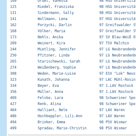
 109          Gruel, Vanessa               98 HSG Universität
 125          Riedel, Franziska            98 HSG Universität
 131          Sindermann, Sally            98 HSG Universität
 141          Wollmann, Lena               97 HSG Universität
 162          Porzycki, Darlin             97 Greifswalder SV
 168          Völker, Maria                97 Greifswalder SV
 173          Nehls, Anika                 97 SV Blau-Weiß 07
 209          Weinert, Kira                97 TSV Malchin    
 244          Mietling, Jennifer           97 LG Neubrandenbu
 250          Pfitzner, Linda              97 LG Neubrandenbu
 265          Starischewski, Sarah         97 LG Neubrandenbu
 274          Weißenberg, Sophie           97 LG Neubrandenbu
 308          Weden, Marie-Luise           97 ESV "Lok" Neust
 323          Kunath, Johanna              97 LAC Mühl-Rosin 
 334          Beyer, Eva                   97 1.LAV Rostock  
 356          Müller, Anna                 97 1.LAV Rostock  
 409          Felske, Lara                 98 Schweriner Spor
 427          Renk, Alina                  98 Schweriner Spor
 484          Halliant, Nele               97 LAV Waren      
 486          Hochkeppler, Lili-Ann        97 LAV Waren      
 494          Brinker, Emma                98 PSV Wismar     