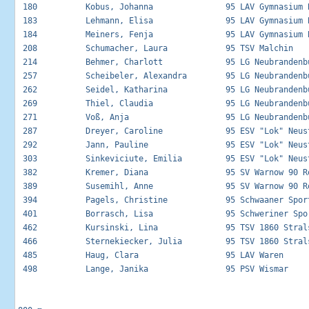
 180          Kobus, Johanna               95 LAV Gymnasium B
 183          Lehmann, Elisa               95 LAV Gymnasium B
 184          Meiners, Fenja               95 LAV Gymnasium B
 208          Schumacher, Laura            95 TSV Malchin    
 214          Behmer, Charlott             95 LG Neubrandenbu
 257          Scheibeler, Alexandra        95 LG Neubrandenbu
 262          Seidel, Katharina            95 LG Neubrandenbu
 269          Thiel, Claudia               95 LG Neubrandenbu
 271          Voß, Anja                    95 LG Neubrandenbu
 287          Dreyer, Caroline             95 ESV "Lok" Neust
 292          Jann, Pauline                95 ESV "Lok" Neust
 303          Sinkeviciute, Emilia         95 ESV "Lok" Neust
 382          Kremer, Diana                95 SV Warnow 90 Ro
 389          Susemihl, Anne               95 SV Warnow 90 Ro
 394          Pagels, Christine            95 Schwaaner Sport
 401          Borrasch, Lisa               95 Schweriner Spor
 462          Kursinski, Lina              95 TSV 1860 Strals
 466          Sternekiecker, Julia         95 TSV 1860 Strals
 485          Haug, Clara                  95 LAV Waren      
 498          Lange, Janika                95 PSV Wismar     