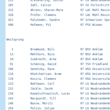
 235          Kreienbring, Justus          97 LG Neubrandenbu
 285          Zahl, Calvin                 97 SV Fortschritt 
 315          Ahrens, Sharon-Mara          97 LAC Mühl-Rosin 
 328          Prüfer, Clemens              97 LAC Mühl-Rosin 
 421          Paluteder, Sandro            97 Schweriner Spor
 496          Hofmann, Pit                 97 PSV Wismar     
Weitsprung

   2          Brummund, Nils               97 BSV Anklam     
  13          Mehlhorn, Nico               97 BSV Anklam     
  19          Siebrecht, Arne              97 BSV Anklam     
  91          Schäning, David              97 TSV Friedland 1
 106          Genetzky, Dave               97 HSG Universität
 116          Khatchatrian, Aram           97 HSG Universität
 119          Kosira, Clemens              97 HSG Universität
 215          Bohlmann, Carl               97 LG Neubrandenbu
 231          Jäckle, Jacok                97 LG Neubrandenbu
 234          Kowatschlowitsch, Lucas      97 LG Neubrandenbu
 243          Marquardt, Till              97 LG Neubrandenbu
 246          Nasse, Moritz                97 LG Neubrandenbu
 254          Polzin, Julian               97 LG Neubrandenbu