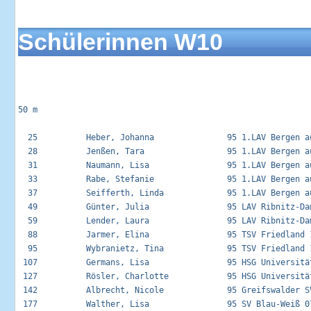
Schülerinnen W10
50 m

  25          Heber, Johanna               95 1.LAV Bergen au
  28          Jenßen, Tara                 95 1.LAV Bergen au
  31          Naumann, Lisa                95 1.LAV Bergen au
  33          Rabe, Stefanie               95 1.LAV Bergen au
  37          Seifferth, Linda             95 1.LAV Bergen au
  49          Günter, Julia                95 LAV Ribnitz-Dam
  59          Lender, Laura                95 LAV Ribnitz-Dam
  88          Jarmer, Elina                95 TSV Friedland 1
  95          Wybranietz, Tina             95 TSV Friedland 1
 107          Germans, Lisa                95 HSG Universität
 127          Rösler, Charlotte            95 HSG Universität
 142          Albrecht, Nicole             95 Greifswalder SV
 177          Walther, Lisa                95 SV Blau-Weiß 07