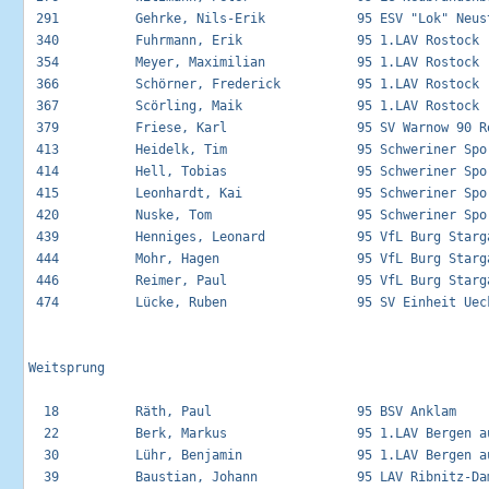
 291          Gehrke, Nils-Erik            95 ESV "Lok" Neust
 340          Fuhrmann, Erik               95 1.LAV Rostock  
 354          Meyer, Maximilian            95 1.LAV Rostock  
 366          Schörner, Frederick          95 1.LAV Rostock  
 367          Scörling, Maik               95 1.LAV Rostock  
 379          Friese, Karl                 95 SV Warnow 90 Ro
 413          Heidelk, Tim                 95 Schweriner Spor
 414          Hell, Tobias                 95 Schweriner Spor
 415          Leonhardt, Kai               95 Schweriner Spor
 420          Nuske, Tom                   95 Schweriner Spor
 439          Henniges, Leonard            95 VfL Burg Starga
 444          Mohr, Hagen                  95 VfL Burg Starga
 446          Reimer, Paul                 95 VfL Burg Starga
 474          Lücke, Ruben                 95 SV Einheit Ueck
Weitsprung

  18          Räth, Paul                   95 BSV Anklam     
  22          Berk, Markus                 95 1.LAV Bergen au
  30          Lühr, Benjamin               95 1.LAV Bergen au
  39          Baustian, Johann             95 LAV Ribnitz-Dam