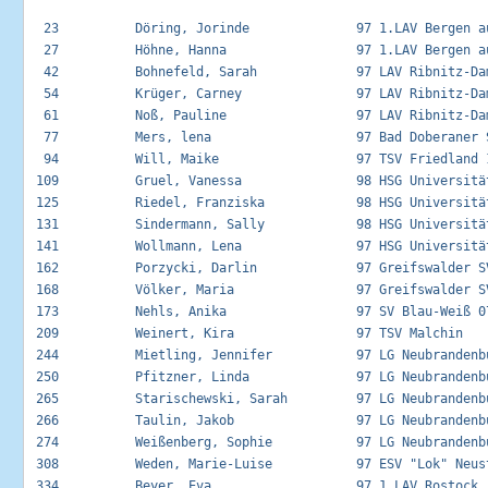
  23          Döring, Jorinde              97 1.LAV Bergen au
  27          Höhne, Hanna                 97 1.LAV Bergen au
  42          Bohnefeld, Sarah             97 LAV Ribnitz-Dam
  54          Krüger, Carney               97 LAV Ribnitz-Dam
  61          Noß, Pauline                 97 LAV Ribnitz-Dam
  77          Mers, lena                   97 Bad Doberaner S
  94          Will, Maike                  97 TSV Friedland 1
 109          Gruel, Vanessa               98 HSG Universität
 125          Riedel, Franziska            98 HSG Universität
 131          Sindermann, Sally            98 HSG Universität
 141          Wollmann, Lena               97 HSG Universität
 162          Porzycki, Darlin             97 Greifswalder SV
 168          Völker, Maria                97 Greifswalder SV
 173          Nehls, Anika                 97 SV Blau-Weiß 07
 209          Weinert, Kira                97 TSV Malchin    
 244          Mietling, Jennifer           97 LG Neubrandenbu
 250          Pfitzner, Linda              97 LG Neubrandenbu
 265          Starischewski, Sarah         97 LG Neubrandenbu
 266          Taulin, Jakob                97 LG Neubrandenbu
 274          Weißenberg, Sophie           97 LG Neubrandenbu
 308          Weden, Marie-Luise           97 ESV "Lok" Neust
 334          Beyer, Eva                   97 1.LAV Rostock  