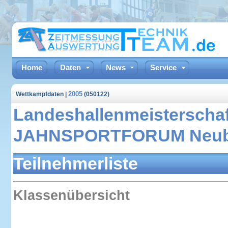
Home
Daten
News
Service
2005
Wettkampfdaten |
(050122)
Landeshallenmeisterschaf
JAHNSPORTFORUM Neubra
Teilnehmerliste
Klassenübersicht