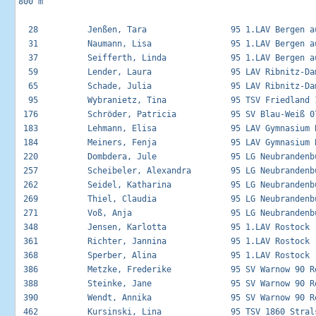
800 m

  28          Jenßen, Tara                 95 1.LAV Bergen au
  31          Naumann, Lisa                95 1.LAV Bergen au
  37          Seifferth, Linda             95 1.LAV Bergen au
  59          Lender, Laura                95 LAV Ribnitz-Dam
  65          Schade, Julia                95 LAV Ribnitz-Dam
  95          Wybranietz, Tina             95 TSV Friedland 1
 176          Schröder, Patricia           95 SV Blau-Weiß 07
 183          Lehmann, Elisa               95 LAV Gymnasium B
 184          Meiners, Fenja               95 LAV Gymnasium B
 220          Dombdera, Jule               95 LG Neubrandenbu
 257          Scheibeler, Alexandra        95 LG Neubrandenbu
 262          Seidel, Katharina            95 LG Neubrandenbu
 269          Thiel, Claudia               95 LG Neubrandenbu
 271          Voß, Anja                    95 LG Neubrandenbu
 348          Jensen, Karlotta             95 1.LAV Rostock  
 361          Richter, Jannina             95 1.LAV Rostock  
 368          Sperber, Alina               95 1.LAV Rostock  
 386          Metzke, Frederike            95 SV Warnow 90 Ro
 388          Steinke, Jane                95 SV Warnow 90 Ro
 390          Wendt, Annika                95 SV Warnow 90 Ro
 462          Kursinski, Lina              95 TSV 1860 Strals