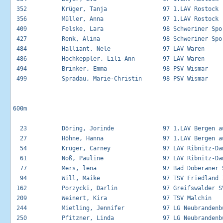
 352          Krüger, Tanja                97 1.LAV Rostock  
 356          Müller, Anna                 97 1.LAV Rostock  
 409          Felske, Lara                 98 Schweriner Spor
 427          Renk, Alina                  98 Schweriner Spor
 484          Halliant, Nele               97 LAV Waren      
 486          Hochkeppler, Lili-Ann        97 LAV Waren      
 494          Brinker, Emma                98 PSV Wismar     
 499          Spradau, Marie-Christin      98 PSV Wismar     
600m

  23          Döring, Jorinde              97 1.LAV Bergen au
  27          Höhne, Hanna                 97 1.LAV Bergen au
  54          Krüger, Carney               97 LAV Ribnitz-Dam
  61          Noß, Pauline                 97 LAV Ribnitz-Dam
  77          Mers, lena                   97 Bad Doberaner S
  94          Will, Maike                  97 TSV Friedland 1
 162          Porzycki, Darlin             97 Greifswalder SV
 209          Weinert, Kira                97 TSV Malchin    
 244          Mietling, Jennifer           97 LG Neubrandenbu
 250          Pfitzner, Linda              97 LG Neubrandenbu