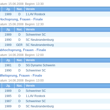
atum: 15.06.2008 Beginn: 13:30
Jg.
Nat.
Verein
1989
D
1.LAV Rostock
Hochsprung, Frauen - Finale
atum: 15.06.2008 Beginn: 12:30
Jg.
Nat.
Verein
1989
D
Schweriner SC
1990
D
SC Neubrandenburg
1989
GER
SC Neubrandenburg
abhochsprung, Frauen - Finale
atum: 14.06.2008 Beginn: 12:00
Jg.
Nat.
Verein
1981
D
SG Dynamo Schwerin
1990
D
Schweriner SC
Weitsprung, Frauen - Finale
atum: 14.06.2008 Beginn: 13:00
Jg.
Nat.
Verein
1989
D
Schweriner SC
1985
D
1.LAV Rostock
1987
D
Schweriner SC
1989
D
SC Neubrandenburg