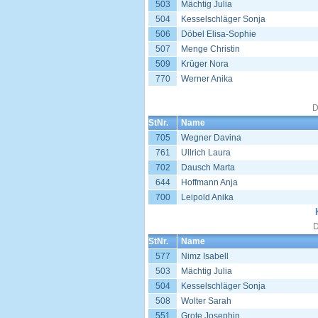
503
Mächtig Julia
504
Kesselschläger Sonja
506
Döbel Elisa-Sophie
507
Menge Christin
509
Krüger Nora
770
Werner Anika
D
StNr.
Name
705
Wegner Davina
761
Ullrich Laura
702
Dausch Marta
644
Hoffmann Anja
700
Leipold Anika
D
StNr.
Name
577
Nimz Isabell
503
Mächtig Julia
504
Kesselschläger Sonja
508
Wolter Sarah
551
Grote Josephin