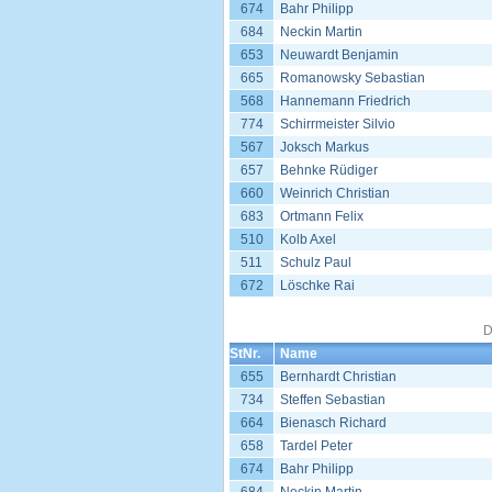
674
Bahr Philipp
684
Neckin Martin
653
Neuwardt Benjamin
665
Romanowsky Sebastian
568
Hannemann Friedrich
774
Schirrmeister Silvio
567
Joksch Markus
657
Behnke Rüdiger
660
Weinrich Christian
683
Ortmann Felix
510
Kolb Axel
511
Schulz Paul
672
Löschke Rai
D
StNr.
Name
655
Bernhardt Christian
734
Steffen Sebastian
664
Bienasch Richard
658
Tardel Peter
674
Bahr Philipp