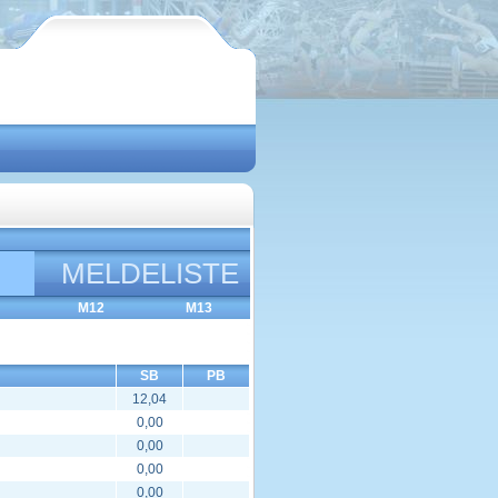
MELDELISTE
M12
M13
SB
PB
12,04
0,00
0,00
0,00
0,00