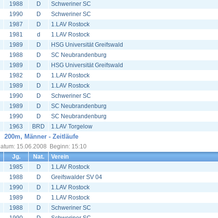
1988
D
Schweriner SC
1990
D
Schweriner SC
1987
D
1.LAV Rostock
1981
d
1.LAV Rostock
1989
D
HSG Universität Greifswald
1988
D
SC Neubrandenburg
1989
D
HSG Universität Greifswald
1982
D
1.LAV Rostock
1989
D
1.LAV Rostock
1990
D
Schweriner SC
1989
D
SC Neubrandenburg
1990
D
SC Neubrandenburg
1963
BRD
1.LAV Torgelow
200m, Männer - Zeitläufe
atum: 15.06.2008 Beginn: 15:10
Jg.
Nat.
Verein
1985
D
1.LAV Rostock
1988
D
Greifswalder SV 04
1990
D
1.LAV Rostock
1989
D
1.LAV Rostock
1988
D
Schweriner SC