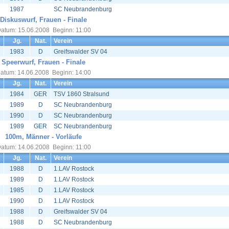
1987
SC Neubrandenburg
Diskuswurf, Frauen - Finale
atum: 15.06.2008 Beginn: 11:00
Jg.
Nat.
Verein
1983
D
Greifswalder SV 04
Speerwurf, Frauen - Finale
atum: 14.06.2008 Beginn: 14:00
Jg.
Nat.
Verein
1984
GER
TSV 1860 Stralsund
1989
D
SC Neubrandenburg
1990
D
SC Neubrandenburg
1989
GER
SC Neubrandenburg
100m, Männer - Vorläufe
atum: 14.06.2008 Beginn: 11:00
Jg.
Nat.
Verein
1988
D
1.LAV Rostock
1989
D
1.LAV Rostock
1985
D
1.LAV Rostock
1990
D
1.LAV Rostock
1988
D
Greifswalder SV 04
1988
D
SC Neubrandenburg