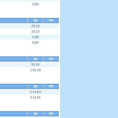
0,00
SB
PB
25,10
25,13
0,00
0,00
SB
PB
55,24
1:01,18
SB
PB
2:14,63
2:14,81
SB
PB