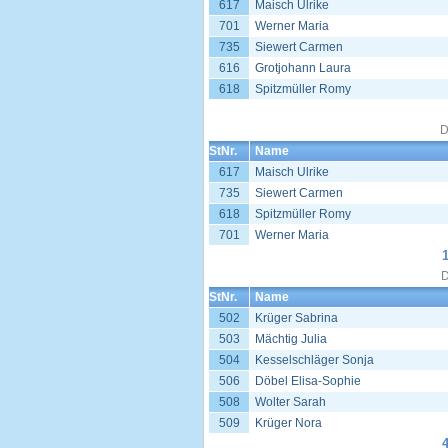
617
Maisch Ulrike
701
Werner Maria
735
Siewert Carmen
616
Grotjohann Laura
618
Spitzmüller Romy
D
StNr.
Name
617
Maisch Ulrike
735
Siewert Carmen
618
Spitzmüller Romy
701
Werner Maria
D
StNr.
Name
502
Krüger Sabrina
503
Mächtig Julia
504
Kesselschläger Sonja
506
Döbel Elisa-Sophie
508
Wolter Sarah
509
Krüger Nora