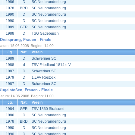
1986
D
SC Neubrandenburg
1978
BRD
SC Neubrandenburg
1990
D
SC Neubrandenburg
1990
D
SC Neubrandenburg
1989
GER
SC Neubrandenburg
1988
D
TSG Gadebusch
Dreisprung, Frauen - Finale
atum: 15.06.2008 Beginn: 14:00
Jg.
Nat.
Verein
1989
D
Schweriner SC
1988
d
TSV Friedland 1814 e.V.
1987
D
Schweriner SC
1979
D
1.LAV Rostock
1987
D
Schweriner SC
Kugelstoßen, Frauen - Finale
atum: 14.06.2008 Beginn: 11:00
Jg.
Nat.
Verein
1984
GER
TSV 1860 Stralsund
1986
D
SC Neubrandenburg
1978
BRD
SC Neubrandenburg
1990
D
SC Neubrandenburg
1990
D
SC Neubrandenburg