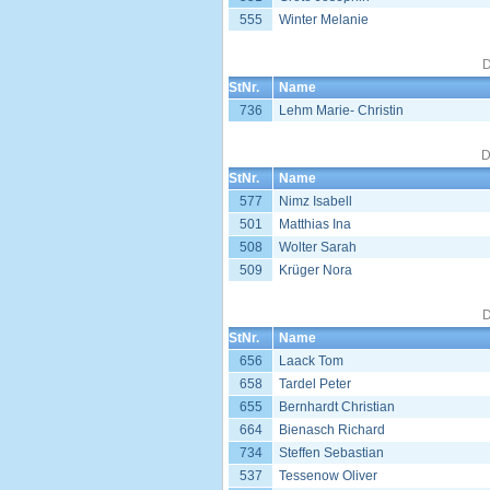
555
Winter Melanie
D
StNr.
Name
736
Lehm Marie- Christin
D
StNr.
Name
577
Nimz Isabell
501
Matthias Ina
508
Wolter Sarah
509
Krüger Nora
D
StNr.
Name
656
Laack Tom
658
Tardel Peter
655
Bernhardt Christian
664
Bienasch Richard
734
Steffen Sebastian
537
Tessenow Oliver