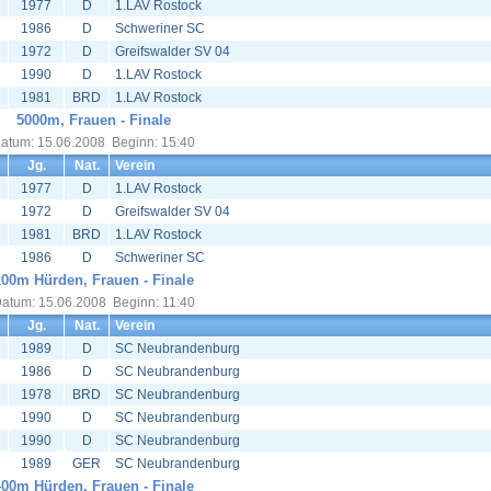
1977
D
1.LAV Rostock
1986
D
Schweriner SC
1972
D
Greifswalder SV 04
1990
D
1.LAV Rostock
1981
BRD
1.LAV Rostock
5000m, Frauen - Finale
atum: 15.06.2008 Beginn: 15:40
Jg.
Nat.
Verein
1977
D
1.LAV Rostock
1972
D
Greifswalder SV 04
1981
BRD
1.LAV Rostock
1986
D
Schweriner SC
100m Hürden, Frauen - Finale
atum: 15.06.2008 Beginn: 11:40
Jg.
Nat.
Verein
1989
D
SC Neubrandenburg
1986
D
SC Neubrandenburg
1978
BRD
SC Neubrandenburg
1990
D
SC Neubrandenburg
1990
D
SC Neubrandenburg
1989
GER
SC Neubrandenburg
400m Hürden, Frauen - Finale