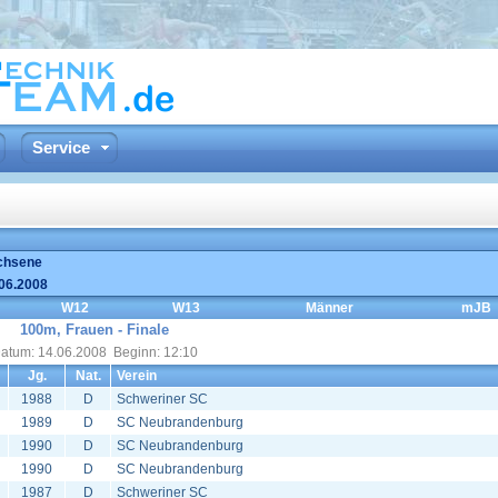
Service
chsene
.06.2008
W12
W13
Männer
mJB
100m, Frauen - Finale
atum: 14.06.2008 Beginn: 12:10
Jg.
Nat.
Verein
1988
D
Schweriner SC
1989
D
SC Neubrandenburg
1990
D
SC Neubrandenburg
1990
D
SC Neubrandenburg
1987
D
Schweriner SC