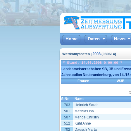
Home
Daten
News
2008
Wettkampfdaten |
(080614)
* Stand: 14.06.2008 0:00:00 *
Landesmeisterschaften SB, JB und Erwa
Jahnstadion Neubrandenburg, von 14./15
Frauen
WJB
D
StNr.
Name
703
Heinrich Sarah
501
Matthias Ina
507
Menge Christin
512
Kühl Anne
702
Dausch Marta