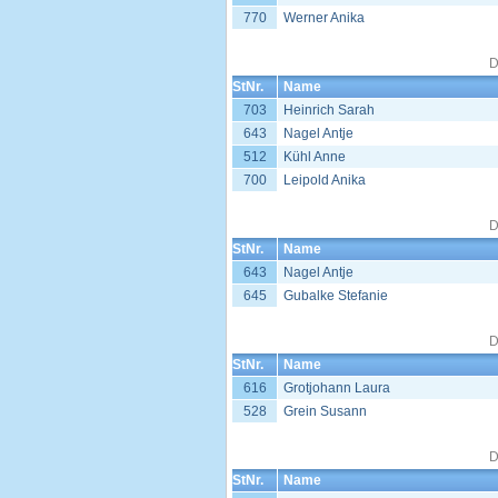
770
Werner Anika
D
StNr.
Name
703
Heinrich Sarah
643
Nagel Antje
512
Kühl Anne
700
Leipold Anika
D
StNr.
Name
643
Nagel Antje
645
Gubalke Stefanie
D
StNr.
Name
616
Grotjohann Laura
528
Grein Susann
D
StNr.
Name