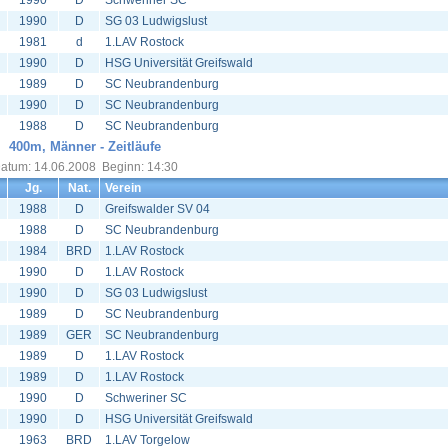
1990
D
Schweriner SC
1990
D
SG 03 Ludwigslust
1981
d
1.LAV Rostock
1990
D
HSG Universität Greifswald
1989
D
SC Neubrandenburg
1990
D
SC Neubrandenburg
1988
D
SC Neubrandenburg
400m, Männer - Zeitläufe
atum: 14.06.2008 Beginn: 14:30
Jg.
Nat.
Verein
1988
D
Greifswalder SV 04
1988
D
SC Neubrandenburg
1984
BRD
1.LAV Rostock
1990
D
1.LAV Rostock
1990
D
SG 03 Ludwigslust
1989
D
SC Neubrandenburg
1989
GER
SC Neubrandenburg
1989
D
1.LAV Rostock
1989
D
1.LAV Rostock
1990
D
Schweriner SC
1990
D
HSG Universität Greifswald
1963
BRD
1.LAV Torgelow