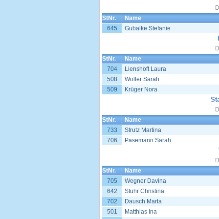
D
StNr.
Name
645
Gubalke Stefanie
D
StNr.
Name
704
Lienshöft Laura
508
Wolter Sarah
509
Krüger Nora
St
D
StNr.
Name
733
Strutz Martina
706
Pasemann Sarah
D
StNr.
Name
705
Wegner Davina
642
Stuhr Christina
702
Dausch Marta
501
Matthias Ina