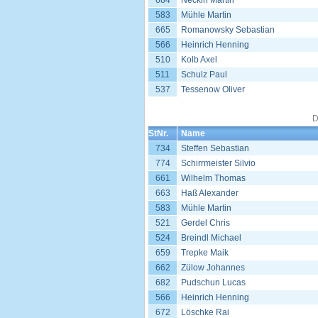
684
Neckin Martin
583
Mühle Martin
665
Romanowsky Sebastian
566
Heinrich Henning
510
Kolb Axel
511
Schulz Paul
537
Tessenow Oliver
D
StNr.
Name
734
Steffen Sebastian
774
Schirrmeister Silvio
661
Wilhelm Thomas
663
Haß Alexander
583
Mühle Martin
521
Gerdel Chris
524
Breindl Michael
659
Trepke Maik
662
Zülow Johannes
682
Pudschun Lucas
566
Heinrich Henning
672
Löschke Rai