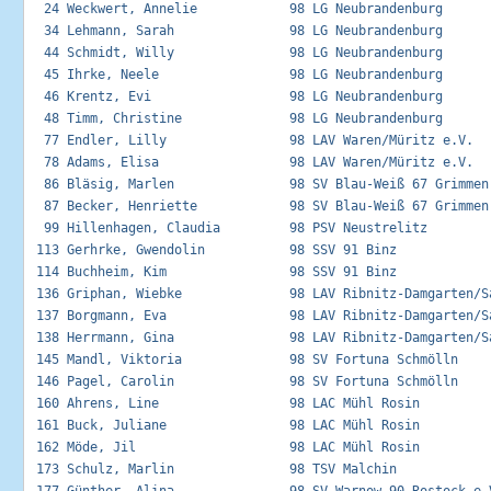
  24 Weckwert, Annelie            98 LG Neubrandenburg       
  34 Lehmann, Sarah               98 LG Neubrandenburg       
  44 Schmidt, Willy               98 LG Neubrandenburg       
  45 Ihrke, Neele                 98 LG Neubrandenburg       
  46 Krentz, Evi                  98 LG Neubrandenburg       
  48 Timm, Christine              98 LG Neubrandenburg       
  77 Endler, Lilly                98 LAV Waren/Müritz e.V.   
  78 Adams, Elisa                 98 LAV Waren/Müritz e.V.   
  86 Bläsig, Marlen               98 SV Blau-Weiß 67 Grimmen 
  87 Becker, Henriette            98 SV Blau-Weiß 67 Grimmen 
  99 Hillenhagen, Claudia         98 PSV Neustrelitz         
 113 Gerhrke, Gwendolin           98 SSV 91 Binz             
 114 Buchheim, Kim                98 SSV 91 Binz             
 136 Griphan, Wiebke              98 LAV Ribnitz-Damgarten/Sa
 137 Borgmann, Eva                98 LAV Ribnitz-Damgarten/Sa
 138 Herrmann, Gina               98 LAV Ribnitz-Damgarten/Sa
 145 Mandl, Viktoria              98 SV Fortuna Schmölln     
 146 Pagel, Carolin               98 SV Fortuna Schmölln     
 160 Ahrens, Line                 98 LAC Mühl Rosin          
 161 Buck, Juliane                98 LAC Mühl Rosin          
 162 Möde, Jil                    98 LAC Mühl Rosin          
 173 Schulz, Marlin               98 TSV Malchin             