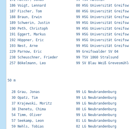
 186 Voigt, Lennard               00 HSG Universität Greifswa
 187 Fischer, Tom                 00 HSG Universität Greifswa
 188 Braun, Erwin                 99 HSG Universität Greifswa
 189 Schwerin, Justin             99 HSG Universität Greifswa
 190 Peth, Christoph              99 HSG Universität Greifswa
 191 Eggert, Markus               99 HSG Universität Greifswa
 192 Höppner, Eric                99 HSG Universität Greifswa
 193 Nest, Arne                   99 HSG Universität Greifswa
 229 Parnow, Eric                 99 Greifswalder SV 04      
 238 Scheuschner, Frieder         99 TSV 1860 Stralsund      
 257 Bökelmann, Leo               99 SV Blau Weiß Grevesmühle
50 m

  28 Grau, Jonas                  99 LG Neubrandenburg       
  30 Opatz, Tim                   99 LG Neubrandenburg       
  37 Krajewski, Moritz            99 LG Neubrandenburg       
  38 Ihenetu, Chima               00 LG Neubrandenburg       
  54 Timm, Oliver                 99 LG Neubrandenburg       
  57 Seekamp, Leon                01 LG Neubrandenburg       
  59 Nehls, Tobias                02 LG Neubrandenburg       