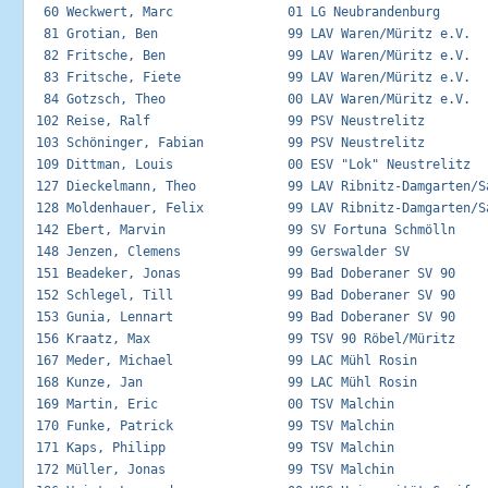
  60 Weckwert, Marc               01 LG Neubrandenburg       
  81 Grotian, Ben                 99 LAV Waren/Müritz e.V.   
  82 Fritsche, Ben                99 LAV Waren/Müritz e.V.   
  83 Fritsche, Fiete              99 LAV Waren/Müritz e.V.   
  84 Gotzsch, Theo                00 LAV Waren/Müritz e.V.   
 102 Reise, Ralf                  99 PSV Neustrelitz         
 103 Schöninger, Fabian           99 PSV Neustrelitz         
 109 Dittman, Louis               00 ESV "Lok" Neustrelitz   
 127 Dieckelmann, Theo            99 LAV Ribnitz-Damgarten/Sa
 128 Moldenhauer, Felix           99 LAV Ribnitz-Damgarten/Sa
 142 Ebert, Marvin                99 SV Fortuna Schmölln     
 148 Jenzen, Clemens              99 Gerswalder SV           
 151 Beadeker, Jonas              99 Bad Doberaner SV 90     
 152 Schlegel, Till               99 Bad Doberaner SV 90     
 153 Gunia, Lennart               99 Bad Doberaner SV 90     
 156 Kraatz, Max                  99 TSV 90 Röbel/Müritz     
 167 Meder, Michael               99 LAC Mühl Rosin          
 168 Kunze, Jan                   99 LAC Mühl Rosin          
 169 Martin, Eric                 00 TSV Malchin             
 170 Funke, Patrick               99 TSV Malchin             
 171 Kaps, Philipp                99 TSV Malchin             
 172 Müller, Jonas                99 TSV Malchin             