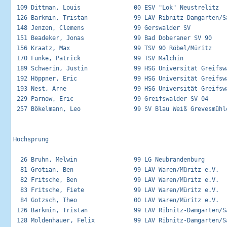
 109 Dittman, Louis               00 ESV "Lok" Neustrelitz   
 126 Barkmin, Tristan             99 LAV Ribnitz-Damgarten/Sa
 148 Jenzen, Clemens              99 Gerswalder SV           
 151 Beadeker, Jonas              99 Bad Doberaner SV 90     
 156 Kraatz, Max                  99 TSV 90 Röbel/Müritz     
 170 Funke, Patrick               99 TSV Malchin             
 189 Schwerin, Justin             99 HSG Universität Greifswa
 192 Höppner, Eric                99 HSG Universität Greifswa
 193 Nest, Arne                   99 HSG Universität Greifswa
 229 Parnow, Eric                 99 Greifswalder SV 04      
 257 Bökelmann, Leo               99 SV Blau Weiß Grevesmühle
Hochsprung

  26 Bruhn, Melwin                99 LG Neubrandenburg       
  81 Grotian, Ben                 99 LAV Waren/Müritz e.V.   
  82 Fritsche, Ben                99 LAV Waren/Müritz e.V.   
  83 Fritsche, Fiete              99 LAV Waren/Müritz e.V.   
  84 Gotzsch, Theo                00 LAV Waren/Müritz e.V.   
 126 Barkmin, Tristan             99 LAV Ribnitz-Damgarten/Sa
 128 Moldenhauer, Felix           99 LAV Ribnitz-Damgarten/Sa