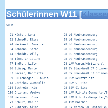
Schülerinnen W11 [
Klasse
50 m

  21 Küster, Lena                 98 LG Neubrandenburg       
  22 Schmidt, Elisa               98 LG Neubrandenburg       
  24 Weckwert, Annelie            98 LG Neubrandenburg       
  34 Lehmann, Sarah               98 LG Neubrandenburg       
  44 Schmidt, Willy               98 LG Neubrandenburg       
  48 Timm, Christine              98 LG Neubrandenburg       
  77 Endler, Lilly                98 LAV Waren/Müritz e.V.   
  86 Bläsig, Marlen               98 SV Blau-Weiß 67 Grimmen 
  87 Becker, Henriette            98 SV Blau-Weiß 67 Grimmen 
  99 Hillenhagen, Claudia         98 PSV Neustrelitz         
 113 Gerhrke, Gwendolin           98 SSV 91 Binz             
 114 Buchheim, Kim                98 SSV 91 Binz             
 136 Griphan, Wiebke              98 LAV Ribnitz-Damgarten/Sa
 138 Herrmann, Gina               98 LAV Ribnitz-Damgarten/Sa
 173 Schulz, Marlin               98 TSV Malchin             
 177 Günther, Alina               98 SV Warnow 90 Rostock e.V