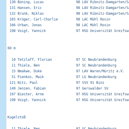
 130 Büning, Lucas                98 LAV Ribnitz-Damgarten/Sa
 131 Hansen, Eric                 98 LAV Ribnitz-Damgarten/Sa
 132 Brunk, Niklas                98 LAV Ribnitz-Damgarten/Sa
 165 Krüger, Carl-Charlie         98 LAC Mühl Rosin          
 166 Urban, Jonas                 98 LAC Mühl Rosin          
 198 Voigt, Yannick               97 HSG Universität Greifswa
60 m

  10 Tetzlaff, Florian            97 SC Neubrandenburg       
  11 Thiele, Ben                  97 SC Neubrandenburg       
  15 Nmakwe, Duke                 97 LAV Waren/Müritz e.V.   
  51 Pienkos, Maik                97 LG Neubrandenburg       
 121 Nitz, Paul                   97 SSV 91 Binz             
 149 Jenzen, Fabian               97 Gerswalder SV           
 197 Biester, Arne                97 HSG Universität Greifswa
 198 Voigt, Yannick               97 HSG Universität Greifswa
Kugelstoß 

  11 Thiele, Ben                  97 SC Neubrandenburg       