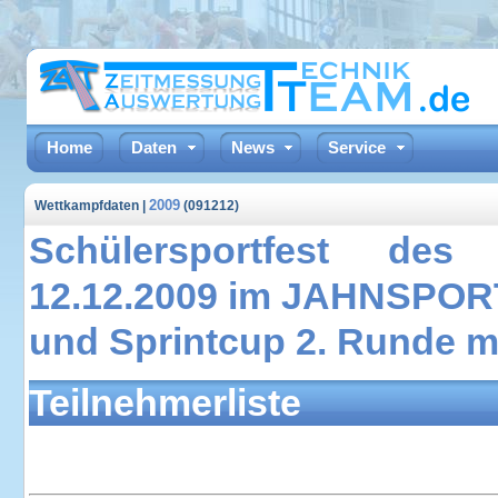
Home
Daten
News
Service
2009
Wettkampfdaten |
(091212)
Schülersportfest d
12.12.2009 im JAHNSP
und Sprintcup 2. Runde 
Teilnehmerliste