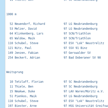
1000 m

  52 Neuendorf, Richard           97 LG Neubrandenburg       
  53 Melzer, David                97 LG Neubrandenburg       
  64 Klinkenberg, Lars            97 SCN/Triathlon           
  65 Waldow, Maik                 97 SCN/Triathlon           
 110 Schubel, Steve               97 ESV "Lok" Neustrelitz   
 121 Nitz, Paul                   97 SSV 91 Binz             
 149 Jenzen, Fabian               97 Gerswalder SV           
 254 Beckert, Adrian              97 Bad Doberaner SV 90     
Weitsprung

  10 Tetzlaff, Florian            97 SC Neubrandenburg       
  11 Thiele, Ben                  97 SC Neubrandenburg       
  15 Nmakwe, Duke                 97 LAV Waren/Müritz e.V.   
  51 Pienkos, Maik                97 LG Neubrandenburg       
 110 Schubel, Steve               97 ESV "Lok" Neustrelitz   
 197 Biester, Arne                97 HSG Universität Greifswa