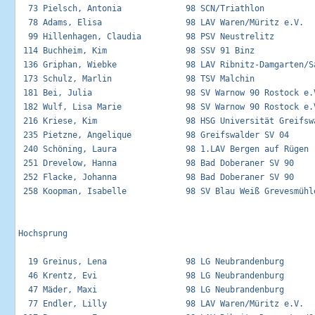
  73 Pielsch, Antonia             98 SCN/Triathlon           
  78 Adams, Elisa                 98 LAV Waren/Müritz e.V.   
  99 Hillenhagen, Claudia         98 PSV Neustrelitz         
 114 Buchheim, Kim                98 SSV 91 Binz             
 136 Griphan, Wiebke              98 LAV Ribnitz-Damgarten/Sa
 173 Schulz, Marlin               98 TSV Malchin             
 181 Bei, Julia                   98 SV Warnow 90 Rostock e.V
 182 Wulf, Lisa Marie             98 SV Warnow 90 Rostock e.V
 216 Kriese, Kim                  98 HSG Universität Greifswa
 235 Pietzne, Angelique           98 Greifswalder SV 04      
 240 Schöning, Laura              98 1.LAV Bergen auf Rügen  
 251 Drevelow, Hanna              98 Bad Doberaner SV 90     
 252 Flacke, Johanna              98 Bad Doberaner SV 90     
 258 Koopman, Isabelle            98 SV Blau Weiß Grevesmühle
Hochsprung

  19 Greinus, Lena                98 LG Neubrandenburg       
  46 Krentz, Evi                  98 LG Neubrandenburg       
  47 Mäder, Maxi                  98 LG Neubrandenburg       
  77 Endler, Lilly                98 LAV Waren/Müritz e.V.   