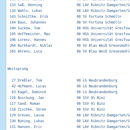
 133 Saß, Henning                 98 LAV Ribnitz-Damgarten/Sa
 134 Wahls, Lukas                 98 LAV Ribnitz-Damgarten/Sa
 143 Schnittke, Erik              98 SV Fortuna Schmölln     
 144 Baus, Johannes               98 SV Fortuna Schmölln     
 194 Suckow, Tom                  98 HSG Universität Greifswa
 195 Hoffmeister, Max             98 HSG Universität Greifswa
 196 Lorenz, Hannes               98 HSG Universität Greifswa
 264 Burkhardt, Niklas            98 SV Blau Weiß Grevesmühle
 265 Ahrens, Luca                 98 SV Blau Weiß Grevesmühle
Weitsprung

  27 Dreßler, Tom                 98 LG Neubrandenburg       
  42 Hofmann, Lucas               98 LG Neubrandenburg       
  43 Kagel, Dominik               98 LG Neubrandenburg       
 116 Buschung, Jan                98 SSV 91 Binz             
 117 Sand, Roman                  98 SSV 91 Binz             
 118 Zischke, Sören               98 SSV 91 Binz             
 129 Greven, Lasse                98 LAV Ribnitz-Damgarten/Sa
 130 Büning, Lukas                98 LAV Ribnitz-Damgarten/Sa
 131 Hansen, Eric                 98 LAV Ribnitz-Damgarten/Sa