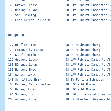
 118 Zischke, Sören               98 SSV 91 Binz             
 129 Greven, Lasse                98 LAV Ribnitz-Damgarten/Sa
 130 Büning, Lukas                98 LAV Ribnitz-Damgarten/Sa
 133 Saß, Henning                 98 LAV Ribnitz-Damgarten/Sa
 135 Engelbrecht, Wilhelm         98 LAV Ribnitz-Damgarten/Sa
Hochsprung

  27 Dreßler, Tom                 98 LG Neubrandenburg       
  29 Lemanzcik, Lukas             98 LG Neubrandenburg       
  43 Kagel, Dominik               98 LG Neubrandenburg       
 129 Greven, Lasse                98 LAV Ribnitz-Damgarten/Sa
 130 Büning, Lukas                98 LAV Ribnitz-Damgarten/Sa
 131 Hansen, Eric                 98 LAV Ribnitz-Damgarten/Sa
 134 Wahls, Lukas                 98 LAV Ribnitz-Damgarten/Sa
 143 Schnittke, Erik              98 SV Fortuna Schmölln     
 165 Krüger, Carl-Charlie         98 LAC Mühl Rosin          
 166 Urban, Jonas                 98 LAC Mühl Rosin          
 194 Suckow, Tom                  98 HSG Universität Greifswa