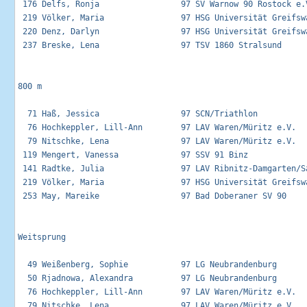
 176 Delfs, Ronja                 97 SV Warnow 90 Rostock e.V
 219 Völker, Maria                97 HSG Universität Greifswa
 220 Denz, Darlyn                 97 HSG Universität Greifswa
 237 Breske, Lena                 97 TSV 1860 Stralsund      
800 m

  71 Haß, Jessica                 97 SCN/Triathlon           
  76 Hochkeppler, Lill-Ann        97 LAV Waren/Müritz e.V.   
  79 Nitschke, Lena               97 LAV Waren/Müritz e.V.   
 119 Mengert, Vanessa             97 SSV 91 Binz             
 141 Radtke, Julia                97 LAV Ribnitz-Damgarten/Sa
 219 Völker, Maria                97 HSG Universität Greifswa
 253 May, Mareike                 97 Bad Doberaner SV 90     
Weitsprung

  49 Weißenberg, Sophie           97 LG Neubrandenburg       
  50 Rjadnowa, Alexandra          97 LG Neubrandenburg       
  76 Hochkeppler, Lill-Ann        97 LAV Waren/Müritz e.V.   
  79 Nitschke, Lena               97 LAV Waren/Müritz e.V.   