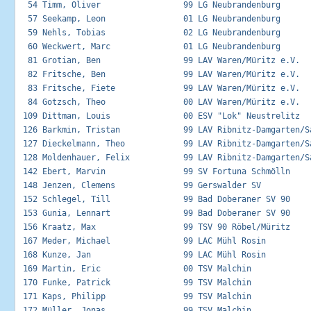
  54 Timm, Oliver                 99 LG Neubrandenburg       
  57 Seekamp, Leon                01 LG Neubrandenburg       
  59 Nehls, Tobias                02 LG Neubrandenburg       
  60 Weckwert, Marc               01 LG Neubrandenburg       
  81 Grotian, Ben                 99 LAV Waren/Müritz e.V.   
  82 Fritsche, Ben                99 LAV Waren/Müritz e.V.   
  83 Fritsche, Fiete              99 LAV Waren/Müritz e.V.   
  84 Gotzsch, Theo                00 LAV Waren/Müritz e.V.   
 109 Dittman, Louis               00 ESV "Lok" Neustrelitz   
 126 Barkmin, Tristan             99 LAV Ribnitz-Damgarten/Sa
 127 Dieckelmann, Theo            99 LAV Ribnitz-Damgarten/Sa
 128 Moldenhauer, Felix           99 LAV Ribnitz-Damgarten/Sa
 142 Ebert, Marvin                99 SV Fortuna Schmölln     
 148 Jenzen, Clemens              99 Gerswalder SV           
 152 Schlegel, Till               99 Bad Doberaner SV 90     
 153 Gunia, Lennart               99 Bad Doberaner SV 90     
 156 Kraatz, Max                  99 TSV 90 Röbel/Müritz     
 167 Meder, Michael               99 LAC Mühl Rosin          
 168 Kunze, Jan                   99 LAC Mühl Rosin          
 169 Martin, Eric                 00 TSV Malchin             
 170 Funke, Patrick               99 TSV Malchin             
 171 Kaps, Philipp                99 TSV Malchin             
 172 Müller, Jonas                99 TSV Malchin             