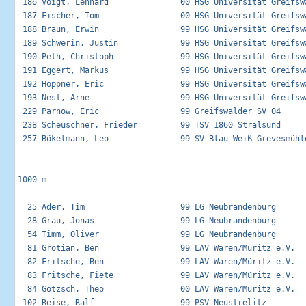
 186 Voigt, Lennard               00 HSG Universität Greifswa
 187 Fischer, Tom                 00 HSG Universität Greifswa
 188 Braun, Erwin                 99 HSG Universität Greifswa
 189 Schwerin, Justin             99 HSG Universität Greifswa
 190 Peth, Christoph              99 HSG Universität Greifswa
 191 Eggert, Markus               99 HSG Universität Greifswa
 192 Höppner, Eric                99 HSG Universität Greifswa
 193 Nest, Arne                   99 HSG Universität Greifswa
 229 Parnow, Eric                 99 Greifswalder SV 04      
 238 Scheuschner, Frieder         99 TSV 1860 Stralsund      
 257 Bökelmann, Leo               99 SV Blau Weiß Grevesmühle
1000 m

  25 Ader, Tim                    99 LG Neubrandenburg       
  28 Grau, Jonas                  99 LG Neubrandenburg       
  54 Timm, Oliver                 99 LG Neubrandenburg       
  81 Grotian, Ben                 99 LAV Waren/Müritz e.V.   
  82 Fritsche, Ben                99 LAV Waren/Müritz e.V.   
  83 Fritsche, Fiete              99 LAV Waren/Müritz e.V.   
  84 Gotzsch, Theo                00 LAV Waren/Müritz e.V.   
 102 Reise, Ralf                  99 PSV Neustrelitz         