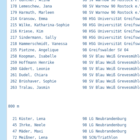
 177 Günther, Alina               98 SV Warnow 90 Rostock e.V
 178 Lemeschew, Jana              98 SV Warnow 90 Rostock e.V
 179 Harmuth, Marleen             98 SV Warnow 90 Rostock e.V
 214 Gransow, Emma                98 HSG Universität Greifswa
 215 Wilke, Katharina-Sophie      98 HSG Universität Greifswa
 216 Kriese, Kim                  98 HSG Universität Greifswa
 217 Sindermann, Sally            98 HSG Universität Greifswa
 218 Hammerschmidt, Vanessa       98 HSG Universität Greifswa
 235 Pietzne, Angelique           98 Greifswalder SV 04      
 258 Koopman, Isabelle            98 SV Blau Weiß Grevesmühle
 259 Hoffmann Henrike             98 SV Blau Weiß Grevesmühle
 260 Gädert, Leonie               98 SV Blau Weiß Grevesmühle
 261 Dudel, Chiara                98 SV Blau Weiß Grevesmühle
 262 Brüshaver, Sophie            98 SV Blau Weiß Grevesmühle
 263 Tralau, Jasmin               98 SV Blau Weiß Grevesmühle
800 m

  21 Küster, Lena                 98 LG Neubrandenburg       
  45 Ihrke, Neele                 98 LG Neubrandenburg       
  47 Mäder, Maxi                  98 LG Neubrandenburg       
  72 Meißner, Lena                98 SCN/Triathlon           