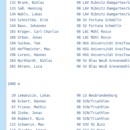
 132 Brunk, Niklas                98 LAV Ribnitz-Damgarten/Sa
 133 Saß, Henning                 98 LAV Ribnitz-Damgarten/Sa
 134 Wahls, Lukas                 98 LAV Ribnitz-Damgarten/Sa
 143 Schnittke, Erik              98 SV Fortuna Schmölln     
 144 Baus, Johannes               98 SV Fortuna Schmölln     
 165 Krüger, Carl-Charlie         98 LAC Mühl Rosin          
 166 Urban, Jonas                 98 LAC Mühl Rosin          
 194 Suckow, Tom                  98 HSG Universität Greifswa
 195 Hoffmeister, Max             98 HSG Universität Greifswa
 196 Lorenz, Hannes               98 HSG Universität Greifswa
 264 Burkhardt, Niklas            98 SV Blau Weiß Grevesmühle
 265 Ahrens, Luca                 98 SV Blau Weiß Grevesmühle
1000 m

  29 Lemanzcik, Lukas             98 LG Neubrandenburg       
  66 Eckert, Hannes               98 SCN/Triathlon           
  67 Friese, Mathis               98 SCN/Triathlon           
  68 Zinke, Jonas                 98 SCN/Triathlon           
  69 Rubbert, Nico                98 SCN/Triathlon           
 115 Schwerin, Max                98 SSV 91 Binz             