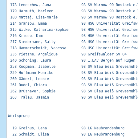
 178 Lemeschew, Jana              98 SV Warnow 90 Rostock e.V
 179 Harmuth, Marleen             98 SV Warnow 90 Rostock e.V
 180 Mattaj, Lisa-Marie           98 SV Warnow 90 Rostock e.V
 214 Gransow, Emma                98 HSG Universität Greifswa
 215 Wilke, Katharina-Sophie      98 HSG Universität Greifswa
 216 Kriese, Kim                  98 HSG Universität Greifswa
 217 Sindermann, Sally            98 HSG Universität Greifswa
 218 Hammerschmidt, Vanessa       98 HSG Universität Greifswa
 235 Pietzne, Angelique           98 Greifswalder SV 04      
 240 Schöning, Laura              98 1.LAV Bergen auf Rügen  
 258 Koopman, Isabelle            98 SV Blau Weiß Grevesmühle
 259 Hoffmann Henrike             98 SV Blau Weiß Grevesmühle
 260 Gädert, Leonie               98 SV Blau Weiß Grevesmühle
 261 Dudel, Chiara                98 SV Blau Weiß Grevesmühle
 262 Brüshaver, Sophie            98 SV Blau Weiß Grevesmühle
 263 Tralau, Jasmin               98 SV Blau Weiß Grevesmühle
Weitsprung

  19 Greinus, Lena                98 LG Neubrandenburg       
  22 Schmidt, Elisa               98 LG Neubrandenburg       