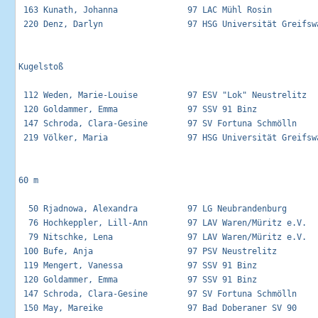
 163 Kunath, Johanna              97 LAC Mühl Rosin          
 220 Denz, Darlyn                 97 HSG Universität Greifswa
Kugelstoß 

 112 Weden, Marie-Louise          97 ESV "Lok" Neustrelitz   
 120 Goldammer, Emma              97 SSV 91 Binz             
 147 Schroda, Clara-Gesine        97 SV Fortuna Schmölln     
 219 Völker, Maria                97 HSG Universität Greifswa
60 m

  50 Rjadnowa, Alexandra          97 LG Neubrandenburg       
  76 Hochkeppler, Lill-Ann        97 LAV Waren/Müritz e.V.   
  79 Nitschke, Lena               97 LAV Waren/Müritz e.V.   
 100 Bufe, Anja                   97 PSV Neustrelitz         
 119 Mengert, Vanessa             97 SSV 91 Binz             
 120 Goldammer, Emma              97 SSV 91 Binz             
 147 Schroda, Clara-Gesine        97 SV Fortuna Schmölln     
 150 May, Mareike                 97 Bad Doberaner SV 90     