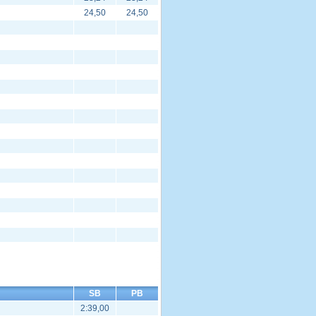
24,50
24,50
SB
PB
2:39,00