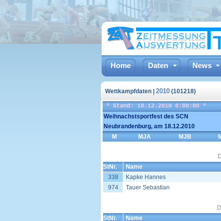
Home
Daten
News
2010
Wettkampfdaten |
(101218)
* Stand: 18.12.2010 0:00:00 *
Weihnachstsportfest des SCN
Neubrandenburg, am 18.12.2010
M
MJA
MJB
D
StNr.
Name
338
Kapke Hannes
974
Tauer Sebastian
D
StNr.
Name