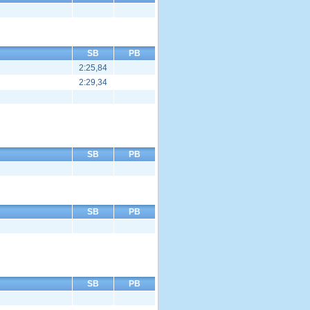
SB
PB
2:25,84
2:29,34
SB
PB
SB
PB
SB
PB