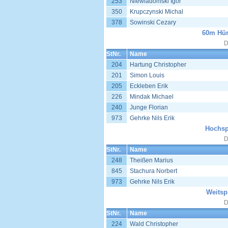
253
Niewiadomski Igor
350
Krupczynski Michal
378
Sowinski Cezary
60m Hür
D
StNr.
Name
204
Hartung Christopher
201
Simon Louis
205
Eckleben Erik
226
Mindak Michael
240
Junge Florian
973
Gehrke Nils Erik
Hochsp
D
StNr.
Name
248
Theißen Marius
845
Stachura Norbert
973
Gehrke Nils Erik
Weitsp
D
StNr.
Name
224
Wald Christopher