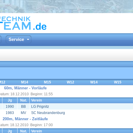
Service
M12
M14
M15
W12
W14
W15
60m, Männer - Vorläufe
atum: 18.12.2010 Beginn: 11:55
Jg
Nat.
Verein
1990
BB
LG Prignitz
1983
MV
SC Neubrandenburg
200m, Männer - Zeitläufe
atum: 18.12.2010 Beginn: 17:00
Jg
Nat.
Verein