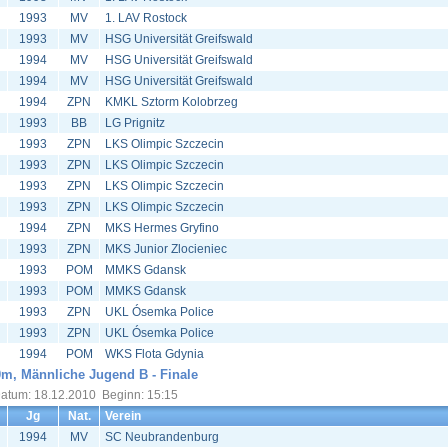
1993
MV
1. LAV Rostock
1993
MV
HSG Universität Greifswald
1994
MV
HSG Universität Greifswald
1994
MV
HSG Universität Greifswald
1994
ZPN
KMKL Sztorm Kolobrzeg
1993
BB
LG Prignitz
1993
ZPN
LKS Olimpic Szczecin
1993
ZPN
LKS Olimpic Szczecin
1993
ZPN
LKS Olimpic Szczecin
1993
ZPN
LKS Olimpic Szczecin
1994
ZPN
MKS Hermes Gryfino
1993
ZPN
MKS Junior Zlocieniec
1993
POM
MMKS Gdansk
1993
POM
MMKS Gdansk
1993
ZPN
UKL Ósemka Police
1993
ZPN
UKL Ósemka Police
1994
POM
WKS Flota Gdynia
m, Männliche Jugend B - Finale
atum: 18.12.2010 Beginn: 15:15
Jg
Nat.
Verein
1994
MV
SC Neubrandenburg