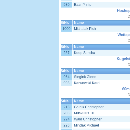
980
Baar Philip
Hochsp
D
StNr.
Name
1000
Michalak Piotr
Weitsp
D
StNr.
Name
287
Koop Sascha
Kugelst
D
StNr.
Name
964
Stegink Glenn
998
Karwowski Karol
60m,
D
StNr.
Name
213
Golnik Christopher
203
Muskulus Till
224
Wald Christopher
226
Mindak Michael