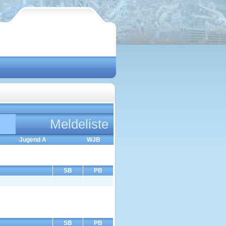
Meldeliste
Jugend A
WJB
SB
PB
SB
PB