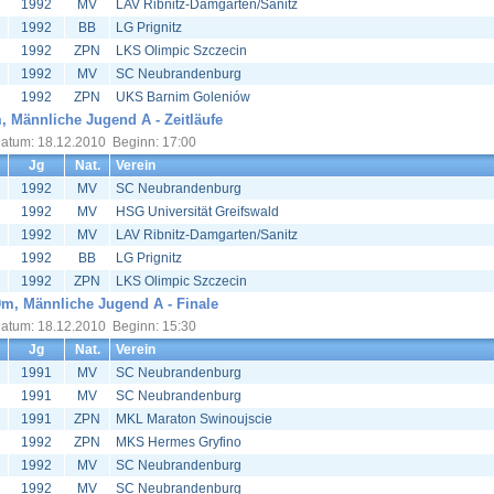
1992
MV
LAV Ribnitz-Damgarten/Sanitz
1992
BB
LG Prignitz
1992
ZPN
LKS Olimpic Szczecin
1992
MV
SC Neubrandenburg
1992
ZPN
UKS Barnim Goleniów
, Männliche Jugend A - Zeitläufe
atum: 18.12.2010 Beginn: 17:00
Jg
Nat.
Verein
1992
MV
SC Neubrandenburg
1992
MV
HSG Universität Greifswald
1992
MV
LAV Ribnitz-Damgarten/Sanitz
1992
BB
LG Prignitz
1992
ZPN
LKS Olimpic Szczecin
m, Männliche Jugend A - Finale
atum: 18.12.2010 Beginn: 15:30
Jg
Nat.
Verein
1991
MV
SC Neubrandenburg
1991
MV
SC Neubrandenburg
1991
ZPN
MKL Maraton Swinoujscie
1992
ZPN
MKS Hermes Gryfino
1992
MV
SC Neubrandenburg
1992
MV
SC Neubrandenburg