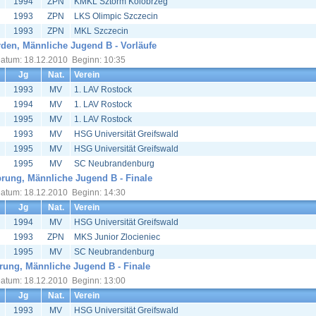
1994
ZPN
KMKL Sztorm Kolobrzeg
1993
ZPN
LKS Olimpic Szczecin
1993
ZPN
MKL Szczecin
den, Männliche Jugend B - Vorläufe
atum: 18.12.2010 Beginn: 10:35
Jg
Nat.
Verein
1993
MV
1. LAV Rostock
1994
MV
1. LAV Rostock
1995
MV
1. LAV Rostock
1993
MV
HSG Universität Greifswald
1995
MV
HSG Universität Greifswald
1995
MV
SC Neubrandenburg
rung, Männliche Jugend B - Finale
atum: 18.12.2010 Beginn: 14:30
Jg
Nat.
Verein
1994
MV
HSG Universität Greifswald
1993
ZPN
MKS Junior Zlocieniec
1995
MV
SC Neubrandenburg
rung, Männliche Jugend B - Finale
atum: 18.12.2010 Beginn: 13:00
Jg
Nat.
Verein
1993
MV
HSG Universität Greifswald