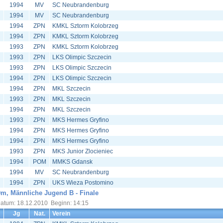
1994
MV
SC Neubrandenburg
1994
MV
SC Neubrandenburg
1994
ZPN
KMKL Sztorm Kolobrzeg
1994
ZPN
KMKL Sztorm Kolobrzeg
1993
ZPN
KMKL Sztorm Kolobrzeg
1993
ZPN
LKS Olimpic Szczecin
1993
ZPN
LKS Olimpic Szczecin
1994
ZPN
LKS Olimpic Szczecin
1994
ZPN
MKL Szczecin
1993
ZPN
MKL Szczecin
1994
ZPN
MKL Szczecin
1993
ZPN
MKS Hermes Gryfino
1994
ZPN
MKS Hermes Gryfino
1994
ZPN
MKS Hermes Gryfino
1993
ZPN
MKS Junior Zlocieniec
1994
POM
MMKS Gdansk
1994
MV
SC Neubrandenburg
1994
ZPN
UKS Wieza Postomino
m, Männliche Jugend B - Finale
atum: 18.12.2010 Beginn: 14:15
Jg
Nat.
Verein