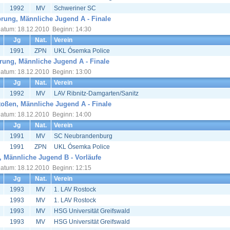
1992
MV
Schweriner SC
rung, Männliche Jugend A - Finale
atum: 18.12.2010 Beginn: 14:30
Jg
Nat.
Verein
1991
ZPN
UKL Ósemka Police
rung, Männliche Jugend A - Finale
atum: 18.12.2010 Beginn: 13:00
Jg
Nat.
Verein
1992
MV
LAV Ribnitz-Damgarten/Sanitz
oßen, Männliche Jugend A - Finale
atum: 18.12.2010 Beginn: 14:00
Jg
Nat.
Verein
1991
MV
SC Neubrandenburg
1991
ZPN
UKL Ósemka Police
 Männliche Jugend B - Vorläufe
atum: 18.12.2010 Beginn: 12:15
Jg
Nat.
Verein
1993
MV
1. LAV Rostock
1993
MV
1. LAV Rostock
1993
MV
HSG Universität Greifswald
1993
MV
HSG Universität Greifswald