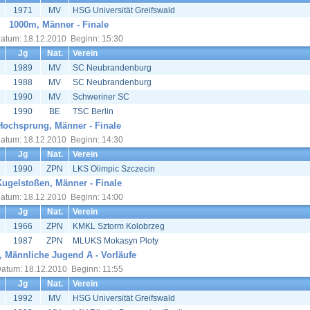
1971
MV
HSG Universität Greifswald
1000m, Männer - Finale
atum: 18.12.2010 Beginn: 15:30
Jg
Nat.
Verein
1989
MV
SC Neubrandenburg
1988
MV
SC Neubrandenburg
1990
MV
Schweriner SC
1990
BE
TSC Berlin
Hochsprung, Männer - Finale
atum: 18.12.2010 Beginn: 14:30
Jg
Nat.
Verein
1990
ZPN
LKS Olimpic Szczecin
Kugelstoßen, Männer - Finale
atum: 18.12.2010 Beginn: 14:00
Jg
Nat.
Verein
1966
ZPN
KMKL Sztorm Kolobrzeg
1987
ZPN
MLUKS Mokasyn Ploty
 Männliche Jugend A - Vorläufe
atum: 18.12.2010 Beginn: 11:55
Jg
Nat.
Verein
1992
MV
HSG Universität Greifswald