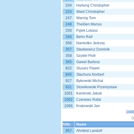
204
Hartung Christopher
224
Wald Christopher
247
Warnig Tom
248
Theißen Marius
250
Pyjek Lukasz
340
Behn Ralf
356
Namiotko Jedrzej
357
Staskiewicz Dominik
358
Szydel Piotr
365
Gawel Bartosz
822
Slusarz Pawel
845
Stachura Norbert
927
Bykowski Michal
931
Slowikowski Przemyslaw
1001
Kaminski Jakub
1002
Czerwiec Rafal
1066
Krakowski Jan
1000
D
StNr.
Name
957
Ahnfeld Landolf