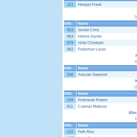
221
Hempel Frank
D
StNr.
Name
953
Gerdel Chris
963
Helmis Daniel
979
Hintz Christoph
992
Pudschun Lucas
D
StNr.
Name
346
Antczak Slawomir
D
StNr.
Name
249
Piotrowski Robert
911
Czarnas Mateusz
60m,
D
StNr.
Name
222
Peth Rico