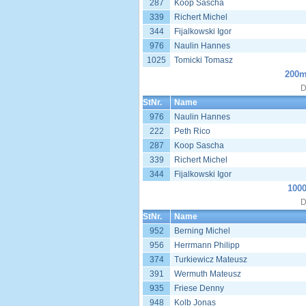
287
Koop Sascha
339
Richert Michel
344
Fijalkowski Igor
976
Naulin Hannes
1025
Tomicki Tomasz
200m
D
StNr.
Name
976
Naulin Hannes
222
Peth Rico
287
Koop Sascha
339
Richert Michel
344
Fijalkowski Igor
1000
D
StNr.
Name
952
Berning Michel
956
Herrmann Philipp
374
Turkiewicz Mateusz
391
Wermuth Mateusz
935
Friese Denny
948
Kolb Jonas