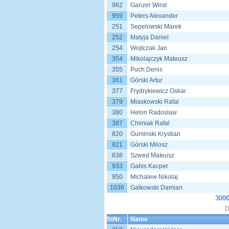
962
Ganzer Wirat
959
Peters Alexander
251
Sepelowski Marek
252
Matyja Daniel
254
Wojtczak Jan
354
Mikolajczyk Mateusz
355
Puch Denis
361
Górski Artur
377
Frydrykiewicz Oskar
379
Miaskowski Rafal
380
Helon Radoslaw
387
Chimiak Rafal
820
Guminski Krystian
821
Górski Milosz
838
Szwed Mateusz
933
Gabis Kacper
950
Michalew Nikolaj
1036
Galkowski Damian
3000
D
StNr.
Name