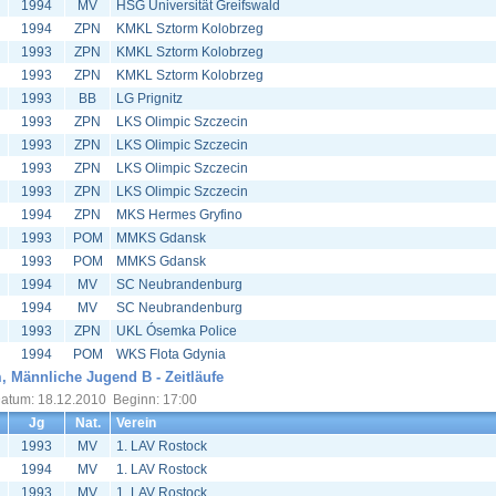
1994
MV
HSG Universität Greifswald
1994
ZPN
KMKL Sztorm Kolobrzeg
1993
ZPN
KMKL Sztorm Kolobrzeg
1993
ZPN
KMKL Sztorm Kolobrzeg
1993
BB
LG Prignitz
1993
ZPN
LKS Olimpic Szczecin
1993
ZPN
LKS Olimpic Szczecin
1993
ZPN
LKS Olimpic Szczecin
1993
ZPN
LKS Olimpic Szczecin
1994
ZPN
MKS Hermes Gryfino
1993
POM
MMKS Gdansk
1993
POM
MMKS Gdansk
1994
MV
SC Neubrandenburg
1994
MV
SC Neubrandenburg
1993
ZPN
UKL Ósemka Police
1994
POM
WKS Flota Gdynia
, Männliche Jugend B - Zeitläufe
atum: 18.12.2010 Beginn: 17:00
Jg
Nat.
Verein
1993
MV
1. LAV Rostock
1994
MV
1. LAV Rostock
1993
MV
1. LAV Rostock