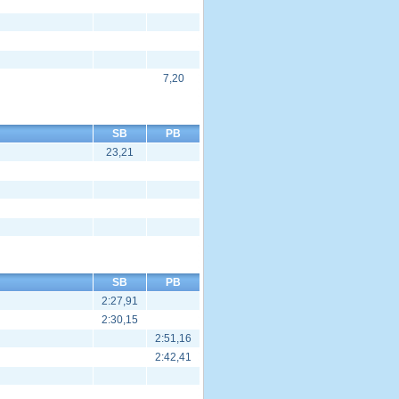
7,20
SB
PB
23,21
SB
PB
2:27,91
2:30,15
2:51,16
2:42,41