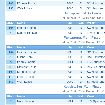
109
Köhnke Florian
2000
D
SC Neubrand
153
Walk Lukas
2000
D
SC Neubrand
Hochsprung, M14 - Finale
Datum: 24.05.2014 Beginn: 14:00
StNr.
Name
Jg
Nat.
Verein
104
Ihenetu Chima
2000
D
SC Neubrand
71
Marien Tim Max
2000
D
LAV Ribnitz-D
Weitsprung, M14 - Finale
Datum: 24.05.2014 Beginn: 12:30
StNr.
Name
Jg
Nat.
Verein
104
Ihenetu Chima
2000
D
SC Neubrand
38
Fischer Tom
2000
D
HSG Universit
77
Baarck Jannis
2001
D
LG Neubrand
81
Dittmann Louis
2000
D
PSV Neustreli
109
Köhnke Florian
2000
D
SC Neubrand
114
Lappe Lucas
2000
D
SC Neubrand
153
Walk Lukas
2000
D
SC Neubrand
Kugelstoßen, M14 - Finale
Datum: 24.05.2014 Beginn: 15:30
StNr.
Name
Jg
Nat.
Verein
60
Rode Steven
2001
D
JSV Gymnasi