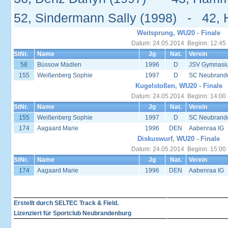
52, Sindermann Sally (1998) - 42, 
Weitsprung, WU20 - Finale
Datum: 24.05.2014 Beginn: 12:45
StNr.
Name
Jg
Nat.
Verein
58
Büssow Madlen
1996
D
JSV Gymnasi
155
Weißenberg Sophie
1997
D
SC Neubrand
Kugelstoßen, WU20 - Finale
Datum: 24.05.2014 Beginn: 14:00
StNr.
Name
Jg
Nat.
Verein
155
Weißenberg Sophie
1997
D
SC Neubrand
174
Aagaard Marie
1996
DEN
Aabenraa IG
Diskuswurf, WU20 - Finale
Datum: 24.05.2014 Beginn: 15:00
StNr.
Name
Jg
Nat.
Verein
174
Aagaard Marie
1996
DEN
Aabenraa IG
Erstellt durch SELTEC Track & Field.
Lizenziert für Sportclub Neubrandenburg