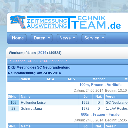
Home
Daten
News
Service
2014
Wettkampfdaten |
(140524)
* Stand: 24.05.2014 0:00:00 *
DKB Meeting des SC Neubrandenburg
Neubrandenburg, am 24.05.2014
Frauen
M14
M15
Männer
M
100m, Frauen - Vorläufe
Datum: 24.05.2014 Beginn: 13:10
StNr.
Name
Jg
Nat.
Verein
102
Hollender Luise
1992
D
SC Neubrand
23
Schmidt Jana
1972
D
1. LAV Rostoc
800m, Frauen - Finale
Datum: 24.05.2014 Beginn: 15:35
StNr.
Name
Jg
Nat.
Verein