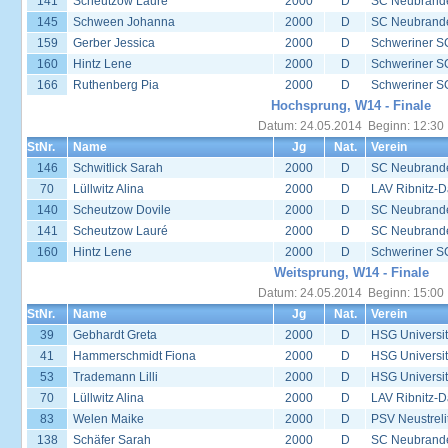
141
Scheutzow Lauré
2000
D
SC Neubrand
145
Schween Johanna
2000
D
SC Neubrand
159
Gerber Jessica
2000
D
Schweriner S
160
Hintz Lene
2000
D
Schweriner S
166
Ruthenberg Pia
2000
D
Schweriner S
Hochsprung, W14 - Finale
Datum: 24.05.2014 Beginn: 12:30
StNr.
Name
Jg
Nat.
Verein
146
Schwitlick Sarah
2000
D
SC Neubrand
70
Lüllwitz Alina
2000
D
LAV Ribnitz-D
140
Scheutzow Dovile
2000
D
SC Neubrand
141
Scheutzow Lauré
2000
D
SC Neubrand
160
Hintz Lene
2000
D
Schweriner S
Weitsprung, W14 - Finale
Datum: 24.05.2014 Beginn: 15:00
StNr.
Name
Jg
Nat.
Verein
39
Gebhardt Greta
2000
D
HSG Universit
41
Hammerschmidt Fiona
2000
D
HSG Universit
53
Trademann Lilli
2000
D
HSG Universit
70
Lüllwitz Alina
2000
D
LAV Ribnitz-D
83
Welen Maike
2000
D
PSV Neustreli
138
Schäfer Sarah
2000
D
SC Neubrand