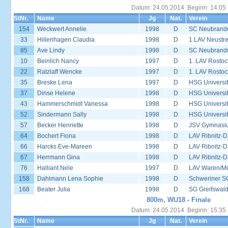
Datum: 24.05.2014 Beginn: 14:05
StNr.
Name
Jg
Nat.
Verein
154
Weckwert Annelie
1998
D
SC Neubrand
33
Hillenhagen Claudia
1998
D
1.LAV Neustrel
85
Ave Lindy
1998
D
SC Neubrand
10
Beinlich Nancy
1997
D
1. LAV Rostoc
22
Ratzlaff Wencke
1997
D
1. LAV Rostoc
35
Breske Lena
1997
D
HSG Universit
37
Dinse Helene
1998
D
HSG Universit
43
Hammerschmidt Vanessa
1998
D
HSG Universit
52
Sindermann Sally
1998
D
HSG Universit
57
Becker Henriette
1998
D
JSV Gymnasi
64
Bochert Fiona
1998
D
LAV Ribnitz-D
66
Harcks Eve-Mareen
1998
D
LAV Ribnitz-D
67
Herrmann Gina
1998
D
LAV Ribnitz-D
76
Halliant Nele
1997
D
LAV Waren/Mü
158
Dahlmann Lena Sophie
1998
D
Schweriner S
168
Beater Julia
1998
D
SG Greifswal
800m, WU18 - Finale
Datum: 24.05.2014 Beginn: 15:35
StNr.
Name
Jg
Nat.
Verein