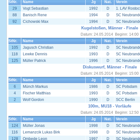
StNr.
Name
Jg
Nat.
Verein
29
Vogt Sebastian
1992
D
1. LAV Rostoc
88
Banisch Rene
1994
D
SC Neubrand
92
Cichowski Max
1994
D
SC Neubrand
Kugelstoßen, Männer - Finale
Datum: 24.05.2014 Beginn: 14:00
StNr.
Name
Jg
Nat.
Verein
105
Jagusch Christian
1992
D
SC Neubrand
118
Lewke Dennis
1993
D
SC Neubrand
125
Müller Patrick
1996
D
SC Neubrand
Diskuswurf, Männer - Finale
Datum: 24.05.2014 Beginn: 15:00
StNr.
Name
Jg
Nat.
Verein
6
Münch Markus
1986
D
SC Potsdam
4
Fischer Matthias
1993
D
SC Potsdam
2
Wolf Gordon
1990
D
SCC Berlin
100m, MU18 - Vorläufe
Datum: 24.05.2014 Beginn: 12:50
StNr.
Name
Jg
Nat.
Verein
124
Müller Jonas
1998
D
SC Neubrand
116
Lemanzcik Lukas Birk
1998
D
SC Neubrand
128
Ombede Leon
1997
D
SC Neubrand