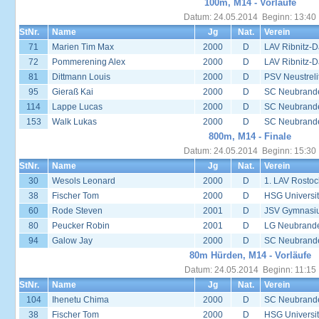
100m, M14 - Vorläufe
Datum: 24.05.2014 Beginn: 13:40
StNr.
Name
Jg
Nat.
Verein
71
Marien Tim Max
2000
D
LAV Ribnitz-D
72
Pommerening Alex
2000
D
LAV Ribnitz-D
81
Dittmann Louis
2000
D
PSV Neustreli
95
Gieraß Kai
2000
D
SC Neubrand
114
Lappe Lucas
2000
D
SC Neubrand
153
Walk Lukas
2000
D
SC Neubrand
800m, M14 - Finale
Datum: 24.05.2014 Beginn: 15:30
StNr.
Name
Jg
Nat.
Verein
30
Wesols Leonard
2000
D
1. LAV Rostoc
38
Fischer Tom
2000
D
HSG Universit
60
Rode Steven
2001
D
JSV Gymnasi
80
Peucker Robin
2001
D
LG Neubrand
94
Galow Jay
2000
D
SC Neubrand
80m Hürden, M14 - Vorläufe
Datum: 24.05.2014 Beginn: 11:15
StNr.
Name
Jg
Nat.
Verein
104
Ihenetu Chima
2000
D
SC Neubrand
38
Fischer Tom
2000
D
HSG Universit