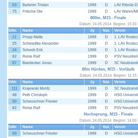
63
Barkmin Tristan
1999
D
LAV Ribnitz-D
75
Fritsche Ole
1999
D
LAV Waren/Mü
800m, M15 - Finale
Datum: 24.05.2014 Beginn: 15:30
StNr.
Name
Jg
Nat.
Verein
21
Propp Malte
1999
D
1. LAV Rostoc
25
Schwadtke Alexander
1999
D
1. LAV Rostoc
24
Schoob Erik
1999
D
1. LAV Rostoc
82
Reise Ralf
1999
D
PSV Neustreli
87
Baedecker Jonas
1999
D
SC Neubrand
80m Hürden, M15 - Vorläufe
Datum: 24.05.2014 Beginn: 11:15
StNr.
Name
Jg
Nat.
Verein
111
Krajewski Moritz
1999
D
SC Neubrand
48
Peth Christoph
1999
D
HSG Universit
50
Scheuschner Frieder
1999
D
HSG Universit
82
Reise Ralf
1999
D
PSV Neustreli
Hochsprung, M15 - Finale
Datum: 24.05.2014 Beginn: 14:00
StNr.
Name
Jg
Nat.
Verein
50
Scheuschner Frieder
1999
D
HSG Universit