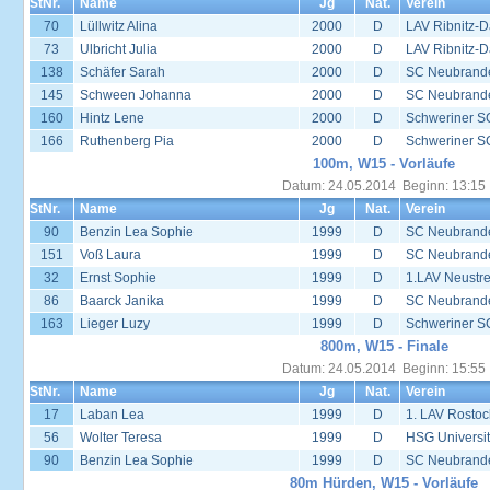
StNr.
Name
Jg
Nat.
Verein
70
Lüllwitz Alina
2000
D
LAV Ribnitz-D
73
Ulbricht Julia
2000
D
LAV Ribnitz-D
138
Schäfer Sarah
2000
D
SC Neubrand
145
Schween Johanna
2000
D
SC Neubrand
160
Hintz Lene
2000
D
Schweriner S
166
Ruthenberg Pia
2000
D
Schweriner S
100m, W15 - Vorläufe
Datum: 24.05.2014 Beginn: 13:15
StNr.
Name
Jg
Nat.
Verein
90
Benzin Lea Sophie
1999
D
SC Neubrand
151
Voß Laura
1999
D
SC Neubrand
32
Ernst Sophie
1999
D
1.LAV Neustrel
86
Baarck Janika
1999
D
SC Neubrand
163
Lieger Luzy
1999
D
Schweriner S
800m, W15 - Finale
Datum: 24.05.2014 Beginn: 15:55
StNr.
Name
Jg
Nat.
Verein
17
Laban Lea
1999
D
1. LAV Rostoc
56
Wolter Teresa
1999
D
HSG Universit
90
Benzin Lea Sophie
1999
D
SC Neubrand
80m Hürden, W15 - Vorläufe