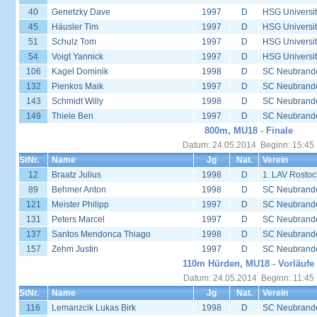
40
Genetzky Dave
1997
D
HSG Universit
45
Häusler Tim
1997
D
HSG Universit
51
Schulz Tom
1997
D
HSG Universit
54
Voigt Yannick
1997
D
HSG Universit
106
Kagel Dominik
1998
D
SC Neubrand
132
Pienkos Maik
1997
D
SC Neubrand
143
Schmidt Willy
1998
D
SC Neubrand
149
Thiele Ben
1997
D
SC Neubrand
800m, MU18 - Finale
Datum: 24.05.2014 Beginn: 15:45
StNr.
Name
Jg
Nat.
Verein
12
Braatz Julius
1998
D
1. LAV Rostoc
89
Behmer Anton
1998
D
SC Neubrand
121
Meister Philipp
1997
D
SC Neubrand
131
Peters Marcel
1997
D
SC Neubrand
137
Santos Mendonca Thiago
1998
D
SC Neubrand
157
Zehm Justin
1997
D
SC Neubrand
110m Hürden, MU18 - Vorläufe
Datum: 24.05.2014 Beginn: 11:45
StNr.
Name
Jg
Nat.
Verein
116
Lemanzcik Lukas Birk
1998
D
SC Neubrand