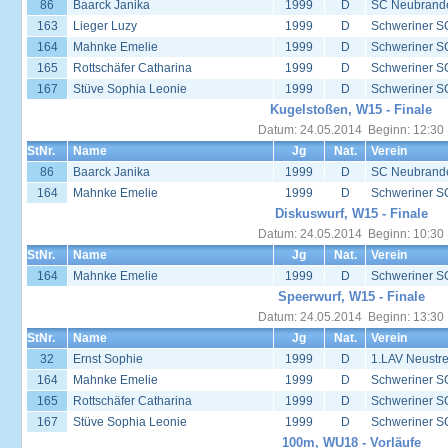
86
Baarck Janika
1999
D
SC Neubrand
163
Lieger Luzy
1999
D
Schweriner S
164
Mahnke Emelie
1999
D
Schweriner S
165
Rottschäfer Catharina
1999
D
Schweriner S
167
Stüve Sophia Leonie
1999
D
Schweriner S
Kugelstoßen, W15 - Finale
Datum: 24.05.2014 Beginn: 12:30
StNr.
Name
Jg
Nat.
Verein
86
Baarck Janika
1999
D
SC Neubrand
164
Mahnke Emelie
1999
D
Schweriner S
Diskuswurf, W15 - Finale
Datum: 24.05.2014 Beginn: 10:30
StNr.
Name
Jg
Nat.
Verein
164
Mahnke Emelie
1999
D
Schweriner S
Speerwurf, W15 - Finale
Datum: 24.05.2014 Beginn: 13:30
StNr.
Name
Jg
Nat.
Verein
32
Ernst Sophie
1999
D
1.LAV Neustrel
164
Mahnke Emelie
1999
D
Schweriner S
165
Rottschäfer Catharina
1999
D
Schweriner S
167
Stüve Sophia Leonie
1999
D
Schweriner S
100m, WU18 - Vorläufe