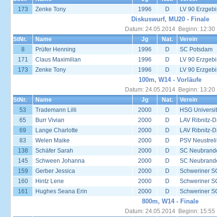
173
Zenke Tony
1996
D
LV 90 Erzgebi
Diskuswurf, MU20 - Finale
Datum: 24.05.2014 Beginn: 12:30
StNr.
Name
Jg
Nat.
Verein
8
Prüfer Henning
1996
D
SC Potsdam
171
Claus Maximilian
1996
D
LV 90 Erzgebi
173
Zenke Tony
1996
D
LV 90 Erzgebi
100m, W14 - Vorläufe
Datum: 24.05.2014 Beginn: 13:20
StNr.
Name
Jg
Nat.
Verein
53
Trademann Lilli
2000
D
HSG Universit
65
Burr Vivian
2000
D
LAV Ribnitz-D
69
Lange Charlotte
2000
D
LAV Ribnitz-D
83
Welen Maike
2000
D
PSV Neustreli
138
Schäfer Sarah
2000
D
SC Neubrand
145
Schween Johanna
2000
D
SC Neubrand
159
Gerber Jessica
2000
D
Schweriner S
160
Hintz Lene
2000
D
Schweriner S
161
Hughes Seana Erin
2000
D
Schweriner S
800m, W14 - Finale
Datum: 24.05.2014 Beginn: 15:55