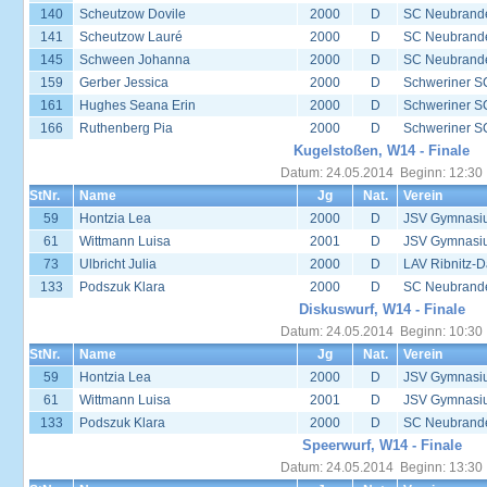
140
Scheutzow Dovile
2000
D
SC Neubrand
141
Scheutzow Lauré
2000
D
SC Neubrand
145
Schween Johanna
2000
D
SC Neubrand
159
Gerber Jessica
2000
D
Schweriner S
161
Hughes Seana Erin
2000
D
Schweriner S
166
Ruthenberg Pia
2000
D
Schweriner S
Kugelstoßen, W14 - Finale
Datum: 24.05.2014 Beginn: 12:30
StNr.
Name
Jg
Nat.
Verein
59
Hontzia Lea
2000
D
JSV Gymnasi
61
Wittmann Luisa
2001
D
JSV Gymnasi
73
Ulbricht Julia
2000
D
LAV Ribnitz-D
133
Podszuk Klara
2000
D
SC Neubrand
Diskuswurf, W14 - Finale
Datum: 24.05.2014 Beginn: 10:30
StNr.
Name
Jg
Nat.
Verein
59
Hontzia Lea
2000
D
JSV Gymnasi
61
Wittmann Luisa
2001
D
JSV Gymnasi
133
Podszuk Klara
2000
D
SC Neubrand
Speerwurf, W14 - Finale
Datum: 24.05.2014 Beginn: 13:30