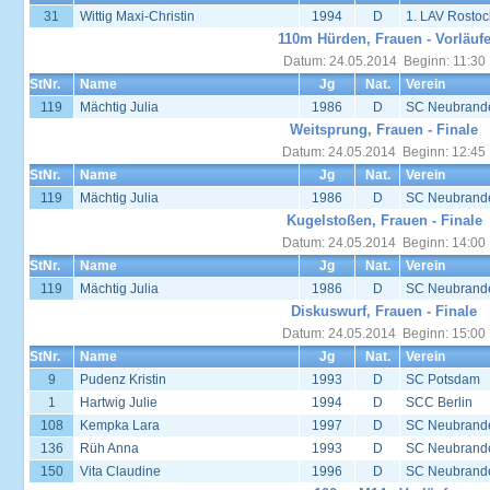
31
Wittig Maxi-Christin
1994
D
1. LAV Rostoc
110m Hürden, Frauen - Vorläuf
Datum: 24.05.2014 Beginn: 11:30
StNr.
Name
Jg
Nat.
Verein
119
Mächtig Julia
1986
D
SC Neubrand
Weitsprung, Frauen - Finale
Datum: 24.05.2014 Beginn: 12:45
StNr.
Name
Jg
Nat.
Verein
119
Mächtig Julia
1986
D
SC Neubrand
Kugelstoßen, Frauen - Finale
Datum: 24.05.2014 Beginn: 14:00
StNr.
Name
Jg
Nat.
Verein
119
Mächtig Julia
1986
D
SC Neubrand
Diskuswurf, Frauen - Finale
Datum: 24.05.2014 Beginn: 15:00
StNr.
Name
Jg
Nat.
Verein
9
Pudenz Kristin
1993
D
SC Potsdam
1
Hartwig Julie
1994
D
SCC Berlin
108
Kempka Lara
1997
D
SC Neubrand
136
Rüh Anna
1993
D
SC Neubrand
150
Vita Claudine
1996
D
SC Neubrand