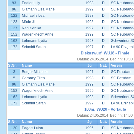
93
Endler Lilly
1998
D
SC Neubrand
96
Glamann Lisa Marie
1999
D
SC Neubrand
122
Michaelis Lea
1998
D
SC Neubrand
123
Möde Jil
1998
D
SC Neubrand
127
Nehls Anika
1997
D
SC Neubrand
152
Wagenknecht Anne
1999
D
SC Neubrand
162
Lehmann Lydia
1998
D
Schweriner S
172
Schmidt Sarah
1997
D
LV 90 Erzgebi
Diskuswurf, WU18 - Finale
Datum: 24.05.2014 Beginn: 10:30
StNr.
Name
Jg
Nat.
Verein
3
Berger Michelle
1997
D
SC Potsdam
5
Goroncy Ellen
1998
D
SC Potsdam
96
Glamann Lisa Marie
1999
D
SC Neubrand
152
Wagenknecht Anne
1999
D
SC Neubrand
162
Lehmann Lydia
1998
D
Schweriner S
172
Schmidt Sarah
1997
D
LV 90 Erzgebi
100m, WU20 - Vorläufe
Datum: 24.05.2014 Beginn: 14:00
StNr.
Name
Jg
Nat.
Verein
130
Pagels Luisa
1996
D
SC Neubrand