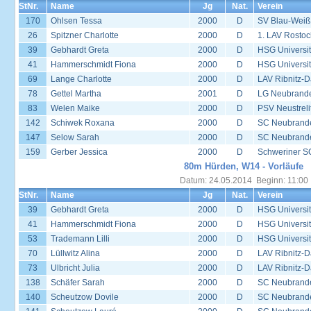
StNr.
Name
Jg
Nat.
Verein
170
Ohlsen Tessa
2000
D
SV Blau-Weiß
26
Spitzner Charlotte
2000
D
1. LAV Rostoc
39
Gebhardt Greta
2000
D
HSG Universit
41
Hammerschmidt Fiona
2000
D
HSG Universit
69
Lange Charlotte
2000
D
LAV Ribnitz-D
78
Gettel Martha
2001
D
LG Neubrand
83
Welen Maike
2000
D
PSV Neustreli
142
Schiwek Roxana
2000
D
SC Neubrand
147
Selow Sarah
2000
D
SC Neubrand
159
Gerber Jessica
2000
D
Schweriner S
80m Hürden, W14 - Vorläufe
Datum: 24.05.2014 Beginn: 11:00
StNr.
Name
Jg
Nat.
Verein
39
Gebhardt Greta
2000
D
HSG Universit
41
Hammerschmidt Fiona
2000
D
HSG Universit
53
Trademann Lilli
2000
D
HSG Universit
70
Lüllwitz Alina
2000
D
LAV Ribnitz-D
73
Ulbricht Julia
2000
D
LAV Ribnitz-D
138
Schäfer Sarah
2000
D
SC Neubrand
140
Scheutzow Dovile
2000
D
SC Neubrand