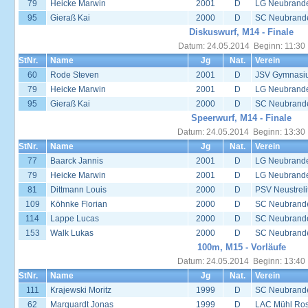
79
Heicke Marwin
2001
D
LG Neubrand
95
Gieraß Kai
2000
D
SC Neubrand
Diskuswurf, M14 - Finale
Datum: 24.05.2014 Beginn: 11:30
StNr.
Name
Jg
Nat.
Verein
60
Rode Steven
2001
D
JSV Gymnasi
79
Heicke Marwin
2001
D
LG Neubrand
95
Gieraß Kai
2000
D
SC Neubrand
Speerwurf, M14 - Finale
Datum: 24.05.2014 Beginn: 13:30
StNr.
Name
Jg
Nat.
Verein
77
Baarck Jannis
2001
D
LG Neubrand
79
Heicke Marwin
2001
D
LG Neubrand
81
Dittmann Louis
2000
D
PSV Neustreli
109
Köhnke Florian
2000
D
SC Neubrand
114
Lappe Lucas
2000
D
SC Neubrand
153
Walk Lukas
2000
D
SC Neubrand
100m, M15 - Vorläufe
Datum: 24.05.2014 Beginn: 13:40
StNr.
Name
Jg
Nat.
Verein
111
Krajewski Moritz
1999
D
SC Neubrand
62
Marquardt Jonas
1999
D
LAC Mühl Ros