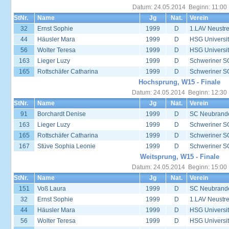
Datum: 24.05.2014 Beginn: 11:00
StNr.
Name
Jg
Nat.
Verein
32
Ernst Sophie
1999
D
1.LAV Neustrel
44
Häusler Mara
1999
D
HSG Universit
56
Wolter Teresa
1999
D
HSG Universit
163
Lieger Luzy
1999
D
Schweriner S
165
Rottschäfer Catharina
1999
D
Schweriner S
Hochsprung, W15 - Finale
Datum: 24.05.2014 Beginn: 12:30
StNr.
Name
Jg
Nat.
Verein
91
Borchardt Denise
1999
D
SC Neubrand
163
Lieger Luzy
1999
D
Schweriner S
165
Rottschäfer Catharina
1999
D
Schweriner S
167
Stüve Sophia Leonie
1999
D
Schweriner S
Weitsprung, W15 - Finale
Datum: 24.05.2014 Beginn: 15:00
StNr.
Name
Jg
Nat.
Verein
151
Voß Laura
1999
D
SC Neubrand
32
Ernst Sophie
1999
D
1.LAV Neustrel
44
Häusler Mara
1999
D
HSG Universit
56
Wolter Teresa
1999
D
HSG Universit