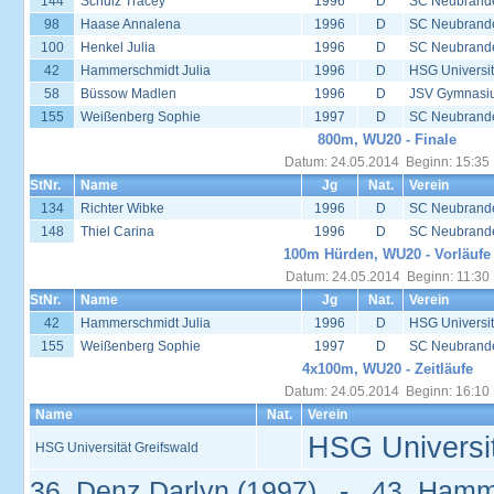
144
Schulz Tracey
1996
D
SC Neubrand
98
Haase Annalena
1996
D
SC Neubrand
100
Henkel Julia
1996
D
SC Neubrand
42
Hammerschmidt Julia
1996
D
HSG Universit
58
Büssow Madlen
1996
D
JSV Gymnasi
155
Weißenberg Sophie
1997
D
SC Neubrand
800m, WU20 - Finale
Datum: 24.05.2014 Beginn: 15:35
StNr.
Name
Jg
Nat.
Verein
134
Richter Wibke
1996
D
SC Neubrand
148
Thiel Carina
1996
D
SC Neubrand
100m Hürden, WU20 - Vorläufe
Datum: 24.05.2014 Beginn: 11:30
StNr.
Name
Jg
Nat.
Verein
42
Hammerschmidt Julia
1996
D
HSG Universit
155
Weißenberg Sophie
1997
D
SC Neubrand
4x100m, WU20 - Zeitläufe
Datum: 24.05.2014 Beginn: 16:10
Name
Nat.
Verein
HSG Universit
HSG Universität Greifswald
36, Denz Darlyn (1997) - 43, Hamm