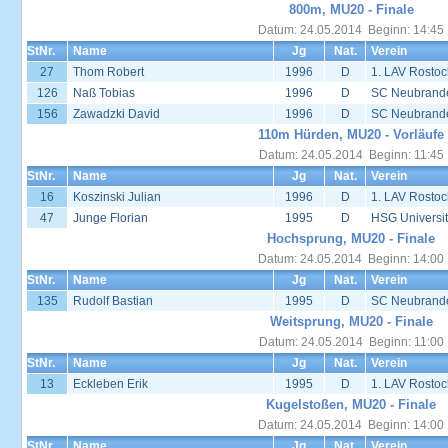
800m, MU20 - Finale
Datum: 24.05.2014 Beginn: 14:45
StNr.
Name
Jg
Nat.
Verein
27
Thom Robert
1996
D
1. LAV Rostoc
126
Naß Tobias
1996
D
SC Neubrand
156
Zawadzki David
1996
D
SC Neubrand
110m Hürden, MU20 - Vorläufe
Datum: 24.05.2014 Beginn: 11:45
StNr.
Name
Jg
Nat.
Verein
16
Koszinski Julian
1996
D
1. LAV Rostoc
47
Junge Florian
1995
D
HSG Universit
Hochsprung, MU20 - Finale
Datum: 24.05.2014 Beginn: 14:00
StNr.
Name
Jg
Nat.
Verein
135
Rudolf Bastian
1995
D
SC Neubrand
Weitsprung, MU20 - Finale
Datum: 24.05.2014 Beginn: 11:00
StNr.
Name
Jg
Nat.
Verein
13
Eckleben Erik
1995
D
1. LAV Rostoc
Kugelstoßen, MU20 - Finale
Datum: 24.05.2014 Beginn: 14:00
StNr.
Name
Jg
Nat.
Verein