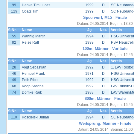
99
Henke Tim Lucas
1999
D
SC Neubrand
129
Opatz Tim
1999
D
SC Neubrand
Speerwurf, M15 - Finale
Datum: 24.05.2014 Beginn: 13:30
StNr.
Name
Jg
Nat.
Verein
55
Wahnig Martin
1994
D
HSG Universit
82
Reise Ralf
1999
D
PSV Neustreli
100m, Männer - Vorläufe
Datum: 24.05.2014 Beginn: 12:45
StNr.
Name
Jg
Nat.
Verein
28
Vogt Sebastian
1992
D
1. LAV Rostoc
46
Hempel Frank
1971
D
HSG Universit
49
Peth Rico
1992
D
HSG Universit
68
Koop Sascha
1992
D
LAV Ribnitz-D
74
Domke Raik
1988
D
LAV Waren/Mü
800m, Männer - Finale
Datum: 24.05.2014 Beginn: 15:45
StNr.
Name
Jg
Nat.
Verein
110
Koscielski Julian
1994
D
SC Neubrand
Weitsprung, Männer - Finale
Datum: 24.05.2014 Beginn: 11:00