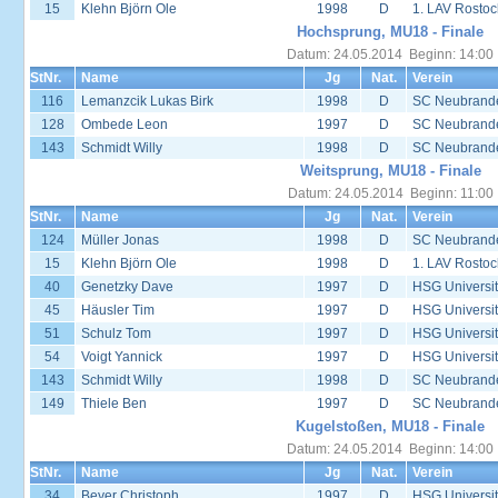
15
Klehn Björn Ole
1998
D
1. LAV Rostoc
Hochsprung, MU18 - Finale
Datum: 24.05.2014 Beginn: 14:00
StNr.
Name
Jg
Nat.
Verein
116
Lemanzcik Lukas Birk
1998
D
SC Neubrand
128
Ombede Leon
1997
D
SC Neubrand
143
Schmidt Willy
1998
D
SC Neubrand
Weitsprung, MU18 - Finale
Datum: 24.05.2014 Beginn: 11:00
StNr.
Name
Jg
Nat.
Verein
124
Müller Jonas
1998
D
SC Neubrand
15
Klehn Björn Ole
1998
D
1. LAV Rostoc
40
Genetzky Dave
1997
D
HSG Universit
45
Häusler Tim
1997
D
HSG Universit
51
Schulz Tom
1997
D
HSG Universit
54
Voigt Yannick
1997
D
HSG Universit
143
Schmidt Willy
1998
D
SC Neubrand
149
Thiele Ben
1997
D
SC Neubrand
Kugelstoßen, MU18 - Finale
Datum: 24.05.2014 Beginn: 14:00
StNr.
Name
Jg
Nat.
Verein
34
Beyer Christoph
1997
D
HSG Universit