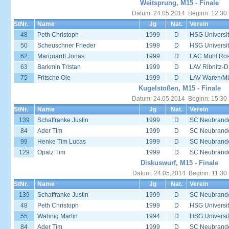
Weitsprung, M15 - Finale
Datum: 24.05.2014 Beginn: 12:30
StNr.
Name
Jg
Nat.
Verein
48
Peth Christoph
1999
D
HSG Universit
50
Scheuschner Frieder
1999
D
HSG Universit
62
Marquardt Jonas
1999
D
LAC Mühl Ros
63
Barkmin Tristan
1999
D
LAV Ribnitz-D
75
Fritsche Ole
1999
D
LAV Waren/Mü
Kugelstoßen, M15 - Finale
Datum: 24.05.2014 Beginn: 15:30
StNr.
Name
Jg
Nat.
Verein
139
Schaffranke Justin
1999
D
SC Neubrand
84
Ader Tim
1999
D
SC Neubrand
99
Henke Tim Lucas
1999
D
SC Neubrand
129
Opatz Tim
1999
D
SC Neubrand
Diskuswurf, M15 - Finale
Datum: 24.05.2014 Beginn: 11:30
StNr.
Name
Jg
Nat.
Verein
139
Schaffranke Justin
1999
D
SC Neubrand
48
Peth Christoph
1999
D
HSG Universit
55
Wahnig Martin
1994
D
HSG Universit
84
Ader Tim
1999
D
SC Neubrand