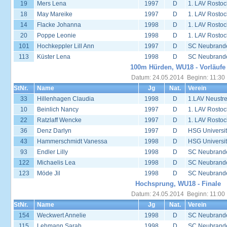
19
Mers Lena
1997
D
1. LAV Rostoc
18
May Mareike
1997
D
1. LAV Rostoc
14
Flacke Johanna
1998
D
1. LAV Rostoc
20
Poppe Leonie
1998
D
1. LAV Rostoc
101
Hochkeppler Lill Ann
1997
D
SC Neubrand
113
Küster Lena
1998
D
SC Neubrand
100m Hürden, WU18 - Vorläufe
Datum: 24.05.2014 Beginn: 11:30
StNr.
Name
Jg
Nat.
Verein
33
Hillenhagen Claudia
1998
D
1.LAV Neustrel
10
Beinlich Nancy
1997
D
1. LAV Rostoc
22
Ratzlaff Wencke
1997
D
1. LAV Rostoc
36
Denz Darlyn
1997
D
HSG Universit
43
Hammerschmidt Vanessa
1998
D
HSG Universit
93
Endler Lilly
1998
D
SC Neubrand
122
Michaelis Lea
1998
D
SC Neubrand
123
Möde Jil
1998
D
SC Neubrand
Hochsprung, WU18 - Finale
Datum: 24.05.2014 Beginn: 11:00
StNr.
Name
Jg
Nat.
Verein
154
Weckwert Annelie
1998
D
SC Neubrand
115
Lehmann Sarah
1998
D
SC Neubrand