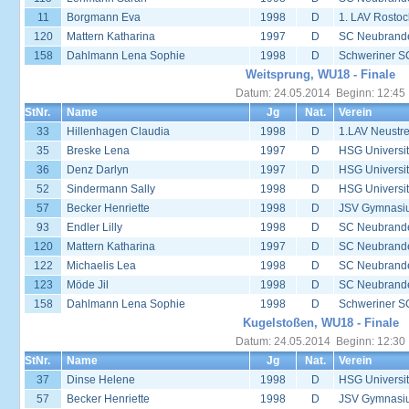
11
Borgmann Eva
1998
D
1. LAV Rostoc
120
Mattern Katharina
1997
D
SC Neubrand
158
Dahlmann Lena Sophie
1998
D
Schweriner S
Weitsprung, WU18 - Finale
Datum: 24.05.2014 Beginn: 12:45
StNr.
Name
Jg
Nat.
Verein
33
Hillenhagen Claudia
1998
D
1.LAV Neustrel
35
Breske Lena
1997
D
HSG Universit
36
Denz Darlyn
1997
D
HSG Universit
52
Sindermann Sally
1998
D
HSG Universit
57
Becker Henriette
1998
D
JSV Gymnasi
93
Endler Lilly
1998
D
SC Neubrand
120
Mattern Katharina
1997
D
SC Neubrand
122
Michaelis Lea
1998
D
SC Neubrand
123
Möde Jil
1998
D
SC Neubrand
158
Dahlmann Lena Sophie
1998
D
Schweriner S
Kugelstoßen, WU18 - Finale
Datum: 24.05.2014 Beginn: 12:30
StNr.
Name
Jg
Nat.
Verein
37
Dinse Helene
1998
D
HSG Universit
57
Becker Henriette
1998
D
JSV Gymnasi