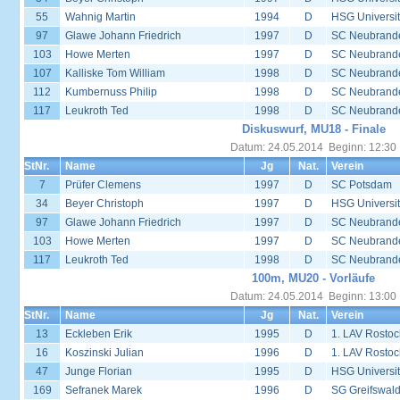
55
Wahnig Martin
1994
D
HSG Universit
97
Glawe Johann Friedrich
1997
D
SC Neubrand
103
Howe Merten
1997
D
SC Neubrand
107
Kalliske Tom William
1998
D
SC Neubrand
112
Kumbernuss Philip
1998
D
SC Neubrand
117
Leukroth Ted
1998
D
SC Neubrand
Diskuswurf, MU18 - Finale
Datum: 24.05.2014 Beginn: 12:30
StNr.
Name
Jg
Nat.
Verein
7
Prüfer Clemens
1997
D
SC Potsdam
34
Beyer Christoph
1997
D
HSG Universit
97
Glawe Johann Friedrich
1997
D
SC Neubrand
103
Howe Merten
1997
D
SC Neubrand
117
Leukroth Ted
1998
D
SC Neubrand
100m, MU20 - Vorläufe
Datum: 24.05.2014 Beginn: 13:00
StNr.
Name
Jg
Nat.
Verein
13
Eckleben Erik
1995
D
1. LAV Rostoc
16
Koszinski Julian
1996
D
1. LAV Rostoc
47
Junge Florian
1995
D
HSG Universit
169
Sefranek Marek
1996
D
SG Greifswal