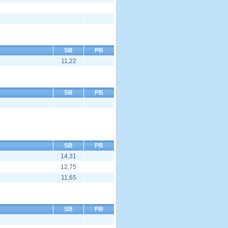
SB
PB
11,22
SB
PB
SB
PB
14,31
12,75
11,65
SB
PB