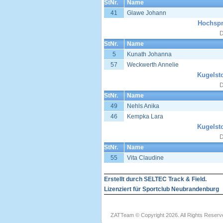
StNr.
Name
41
Glawe Johann
Hochspr
D
StNr.
Name
5
Kunath Johanna
57
Weckwerth Annelie
Kugelst
D
StNr.
Name
49
Nehls Anika
46
Kempka Lara
Kugelst
D
StNr.
Name
55
Vita Claudine
Erstellt durch SELTEC Track & Field.
Lizenziert für Sportclub Neubrandenburg
ZATTeam © Copyright 2026. All Rights Reserv