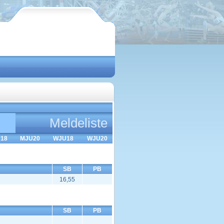
Meldeliste
18
MJU20
WJU18
WJU20
SB
PB
16,55
SB
PB