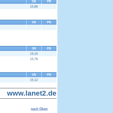
SB
PB
15,86
SB
PB
SB
PB
16,10
15,78
SB
PB
15,12
www.lanet2.de
nach Oben