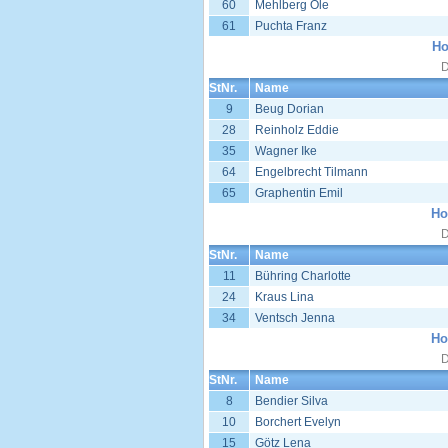
60
Mehlberg Ole
61
Puchta Franz
Ho
D
StNr.
Name
9
Beug Dorian
28
Reinholz Eddie
35
Wagner Ike
64
Engelbrecht Tilmann
65
Graphentin Emil
Ho
D
StNr.
Name
11
Bühring Charlotte
24
Kraus Lina
34
Ventsch Jenna
Ho
D
StNr.
Name
8
Bendier Silva
10
Borchert Evelyn
15
Götz Lena