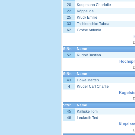
20
Koopmann Charlotte
22
Köppe Ida
25
Kruck Emilie
33
Tschierschke Tabea
62
Grothe Antonia
D
StNr.
Name
52
Rudolf Bastian
Hochspr
D
StNr.
Name
43
Howe Merten
4
Krüger Carl Charlie
Kugelsto
D
StNr.
Name
45
Kalliske Tom
48
Leukroth Ted
Kugelsto
D