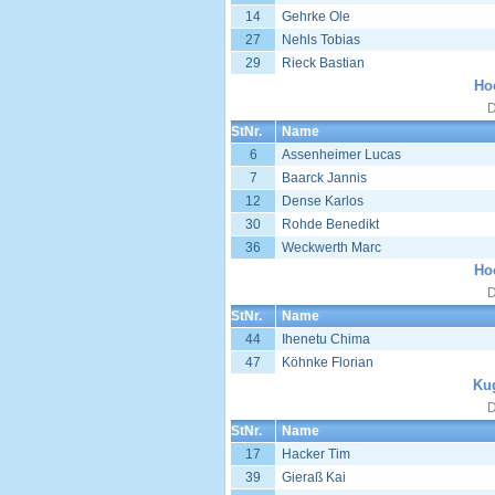
14
Gehrke Ole
27
Nehls Tobias
29
Rieck Bastian
Ho
D
StNr.
Name
6
Assenheimer Lucas
7
Baarck Jannis
12
Dense Karlos
30
Rohde Benedikt
36
Weckwerth Marc
Ho
D
StNr.
Name
44
Ihenetu Chima
47
Köhnke Florian
Kug
D
StNr.
Name
17
Hacker Tim
39
Gieraß Kai