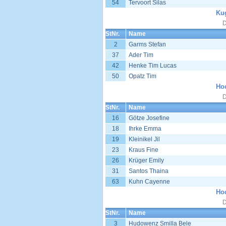
54
Tervoort Silas
Kug
D
StNr.
Name
2
Garms Stefan
37
Ader Tim
42
Henke Tim Lucas
50
Opatz Tim
Ho
D
StNr.
Name
16
Götze Josefine
18
Ihrke Emma
19
Kleinikel Jil
23
Kraus Fine
26
Krüger Emily
31
Santos Thaina
63
Kuhn Cayenne
Ho
D
StNr.
Name
3
Hudowenz Smilla Bele