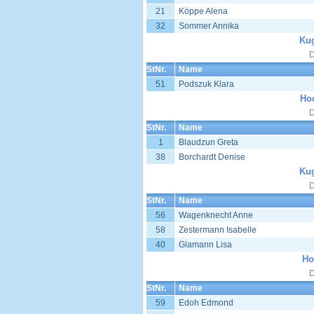
21
Köppe Alena
32
Sommer Annika
Kug
D
StNr.
Name
51
Podszuk Klara
Ho
D
StNr.
Name
1
Blaudzun Greta
38
Borchardt Denise
Kug
D
StNr.
Name
56
Wagenknecht Anne
58
Zestermann Isabelle
40
Glamann Lisa
Ho
D
StNr.
Name
59
Edoh Edmond