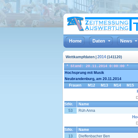
Home
Daten
News
2014
Wettkampfdaten |
(141120)
* Stand: 20.11.2014 0:00:00 *
Hochsprung mit Musik
Neubrandenburg, am 20.11.2014
Frauen
M12
M13
M14
M15
D
StNr.
Name
53
Rüh Anna
Ho
D
StNr.
Name
13
Dieffenbacher Ben