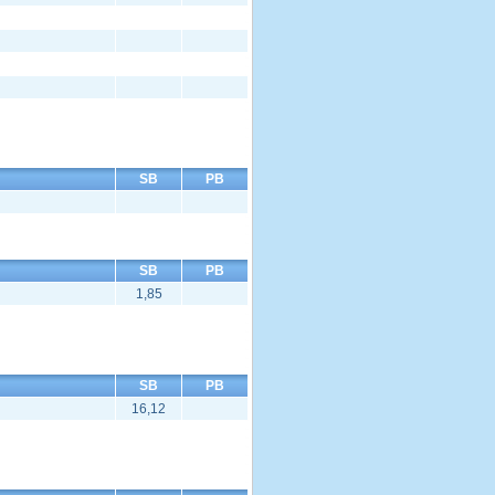
SB
PB
SB
PB
1,85
SB
PB
16,12