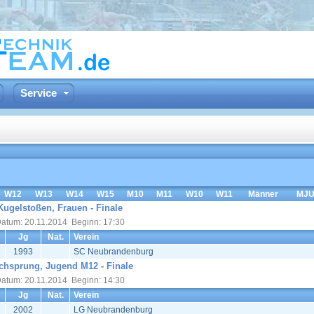
Service
W12
W13
W14
W15
M10
M11
W10
W11
Männer
MJU
Kugelstoßen, Frauen - Finale
atum: 20.11.2014 Beginn: 17:30
Jg
Nat.
Verein
1993
SC Neubrandenburg
chsprung, Jugend M12 - Finale
atum: 20.11.2014 Beginn: 14:30
Jg
Nat.
Verein
2002
LG Neubrandenburg