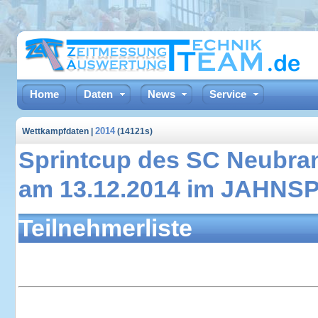
Home
Daten
News
Service
2014
Wettkampfdaten |
(14121s)
Sprintcup des SC Neubra
am 13.12.2014 im JAHN
Teilnehmerliste