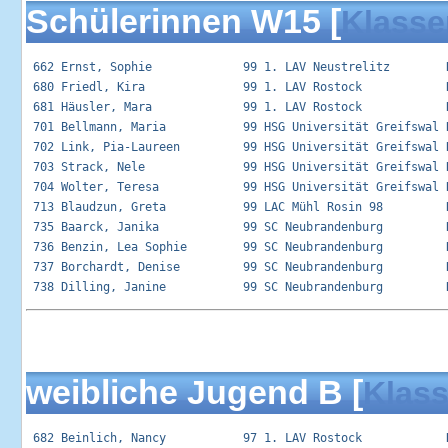
Schülerinnen W15 [
Klasse
 662 Ernst, Sophie             99 1. LAV Neustrelitz        R
 680 Friedl, Kira              99 1. LAV Rostock            R
 681 Häusler, Mara             99 1. LAV Rostock            R
 701 Bellmann, Maria           99 HSG Universität Greifswal R
 702 Link, Pia-Laureen         99 HSG Universität Greifswal R
 703 Strack, Nele              99 HSG Universität Greifswal R
 704 Wolter, Teresa            99 HSG Universität Greifswal R
 713 Blaudzun, Greta           99 LAC Mühl Rosin 98         R
 735 Baarck, Janika            99 SC Neubrandenburg         R
 736 Benzin, Lea Sophie        99 SC Neubrandenburg         R
 737 Borchardt, Denise         99 SC Neubrandenburg         R
weibliche Jugend B [
Klass
 682 Beinlich, Nancy           97 1. LAV Rostock            R