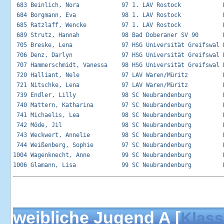
 683 Beinlich, Nora            97 1. LAV Rostock            R
 684 Borgmann, Eva             98 1. LAV Rostock            R
 685 Ratzlaff, Wencke          97 1. LAV Rostock            R
 689 Strutz, Hannah            98 Bad Doberaner SV 90       R
 705 Breske, Lena              97 HSG Universität Greifswal R
 706 Denz, Darlyn              97 HSG Universität Greifswal R
 707 Hammerschmidt, Vanessa    98 HSG Universität Greifswal R
 720 Halliant, Nele            97 LAV Waren/Müritz          R
 721 Nitschke, Lena            97 LAV Waren/Müritz          R
 739 Endler, Lilly             98 SC Neubrandenburg         R
 740 Mattern, Katharina        97 SC Neubrandenburg         R
 741 Michaelis, Lea            98 SC Neubrandenburg         R
 742 Möde, Jil                 98 SC Neubrandenburg         R
 743 Weckwert, Annelie         98 SC Neubrandenburg         R
 744 Weißenberg, Sophie        97 SC Neubrandenburg         R
1004 Wagenknecht, Anne         99 SC Neubrandenburg         R
weibliche Jugend A [
Klass