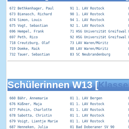
 672 Bethkenhager, Paul        91 1. LAV Rostock            R
 673 Bienasch, Richard         90 1. LAV Rostock            R
 674 Simon, Louis              94 1. LAV Rostock            R
 675 Vogt, Sebastian           92 1. LAV Rostock            R
 696 Hempel, Frank             71 HSG Universität Greifswal R
 697 Peth, Rico                92 HSG Universität Greifswal R
 718 Creutzburg, Olaf          73 LAV Waren/Müritz          R
 719 Domke, Raik               88 LAV Waren/Müritz          R
Schülerinnen W13 [
Klasse
 660 Bähr, Annemarie           01 1. LAV Bergen             R
 676 Küßner, Maja              01 1. LAV Rostock            R
 677 Pohsin, Charlotte         01 1. LAV Rostock            R
 678 Sabotta, Christin         01 1. LAV Rostock            R
 679 Voigt, Lientje Marie      01 1. LAV Rostock            R