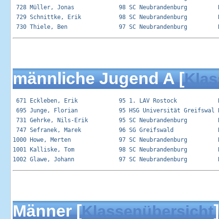
 728 Müller, Jonas             98 SC Neubrandenburg         R
 729 Schnittke, Erik           98 SC Neubrandenburg         R
männliche Jugend A [
Klas
 671 Eckleben, Erik            95 1. LAV Rostock            R
 695 Junge, Florian            95 HSG Universität Greifswal R
 731 Gehrke, Nils-Erik         95 SC Neubrandenburg         R
 747 Sefranek, Marek           96 SG Greifswald             R
1000 Howe, Merten              97 SC Neubrandenburg         R
1001 Kalliske, Tom             98 SC Neubrandenburg         R
Männer [
]
Klassenübersicht