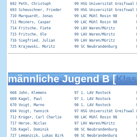
 692 Peth, Christoph           99 HSG Universität Greifswal R
 693 Scheuschner, Frieder      99 HSG Universität Greifswal R
 710 Marquardt, Jonas          99 LAC Mühl Rosin 98         R
 711 Meiners, Caspar           99 LAC Mühl Rosin 98         R
 714 Fritsche, Fiete           99 LAV Waren/Müritz          R
 715 Fritsche, Ole             99 LAV Waren/Müritz          R
 716 Siegfried, Julian         99 LAV Waren/Müritz          R
männliche Jugend B [
Klas
 668 John, Klemens             97 1. LAV Rostock            R
 669 Kagel, Paul               97 1. LAV Rostock            R
 670 Voigt, Marno              98 1. LAV Rostock            R
 694 Voigt, Yannick            97 HSG Universität Greifswal R
 712 Krüger, Carl Charlie      98 LAC Mühl Rosin 98         R
 717 Herse, Niclas             97 LAV Waren/Müritz          R
 726 Kagel, Dominik            98 SC Neubrandenburg         R
 727 Lemanzcik, Lukas Birk     98 SC Neubrandenburg         R