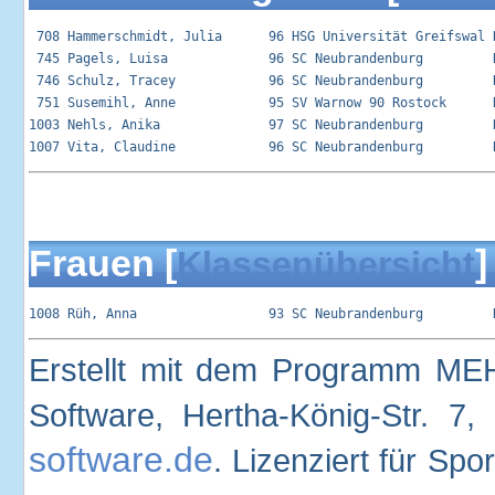
 708 Hammerschmidt, Julia      96 HSG Universität Greifswal R
 745 Pagels, Luisa             96 SC Neubrandenburg         R
 746 Schulz, Tracey            96 SC Neubrandenburg         R
 751 Susemihl, Anne            95 SV Warnow 90 Rostock      R
1003 Nehls, Anika              97 SC Neubrandenburg         R
Frauen [
]
Klassenübersicht
Erstellt mit dem Programm ME
Software, Hertha-König-Str. 
software.de
. Lizenziert für Sp