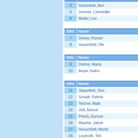
4
Golombek, Ben
5
Schmid, Christoffer
6
Muller, Lex
StNr.
Name
7
Drews, Florian
8
Hauschildt, Ole
StNr.
Name
9
Dähne, Marla
10
Bayer, Katrin
StNr.
Name
11
Stapelfeld, Tom
12
Schalk, Patrick
13
Teicher, Maik
14
Voß, Marcel
15
Preuß, Gunnar
16
Waeller, Jakob
17
Hauschildt, Moritz
18
Leukroth, Ted