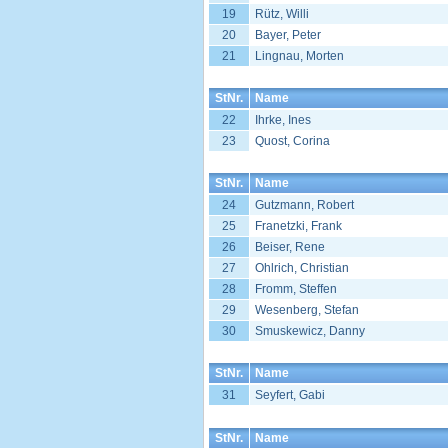
19
Rütz, Willi
20
Bayer, Peter
21
Lingnau, Morten
StNr.
Name
22
Ihrke, Ines
23
Quost, Corina
StNr.
Name
24
Gutzmann, Robert
25
Franetzki, Frank
26
Beiser, Rene
27
Ohlrich, Christian
28
Fromm, Steffen
29
Wesenberg, Stefan
30
Smuskewicz, Danny
StNr.
Name
31
Seyfert, Gabi
StNr.
Name