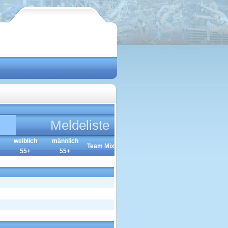
Meldeliste
weiblich
männlich
Team Mix
55+
55+