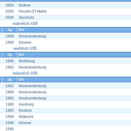
2004
Krukow
2003
Penzlin OT Mallin
2006
Sponholz
männlich U18
Jg
Ort
1998
Neubrandenburg
1999
Küssow
weiblich U35
Jg
Ort
1996
Wolfsburg
1983
Neubrandenburg
männlich U35
Jg
Ort
1992
Neubrandenburg
1989
Neubrandenburg
1985
Neubrandenburg
1988
Hamburg
1985
Rostock
1998
Wotenick
1998
Küssow
1998