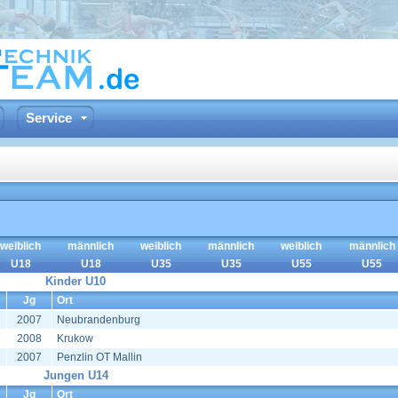
Service
weiblich
männlich
weiblich
männlich
weiblich
männlich
U18
U18
U35
U35
U55
U55
Kinder U10
Jg
Ort
2007
Neubrandenburg
2008
Krukow
2007
Penzlin OT Mallin
Jungen U14
Jg
Ort