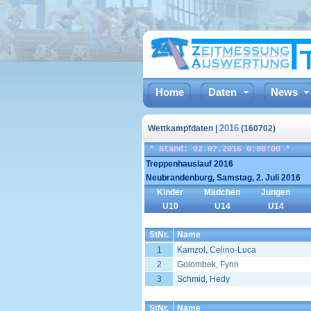
Home
Daten
News
2016
Wettkampfdaten |
(160702)
* Stand: 02.07.2016 0:00:00 *
Treppenhauslauf 2016
Neubrandenburg, Samstag, 2. Juli 2016
Kinder
Mädchen
Jungen
U10
U14
U14
StNr.
Name
1
Kamzol, Celino-Luca
2
Golombek, Fynn
3
Schmid, Hedy
StNr.
Name