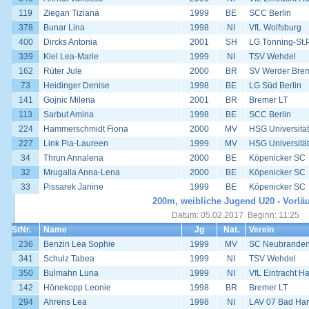
119
Ziegan Tiziana
1999
BE
SCC Berlin
378
Bunar Lina
1998
NI
VfL Wolfsburg
400
Dircks Antonia
2001
SH
LG Tönning-St.
339
Kiel Lea-Marie
1999
NI
TSV Wehdel
162
Rüter Jule
2000
BR
SV Werder Bre
73
Heidinger Denise
1998
BE
LG Süd Berlin
141
Gojnic Milena
2001
BR
Bremer LT
113
Sarbut Amina
1998
BE
SCC Berlin
224
Hammerschmidt Fiona
2000
MV
HSG Universität
227
Link Pia-Laureen
1999
MV
HSG Universität
34
Thrun Annalena
2000
BE
Köpenicker SC
32
Mrugalla Anna-Lena
2000
BE
Köpenicker SC
33
Pissarek Janine
1999
BE
Köpenicker SC
200m, weibliche Jugend U20 - Vorlä
Datum: 05.02.2017 Beginn: 11:25
StNr.
Name
Jg
Nat.
Verein
236
Benzin Lea Sophie
1999
MV
SC Neubrande
341
Schulz Tabea
1999
NI
TSV Wehdel
350
Bulmahn Luna
1999
NI
VfL Eintracht H
142
Hönekopp Leonie
1998
BR
Bremer LT
294
Ahrens Lea
1998
NI
LAV 07 Bad Har