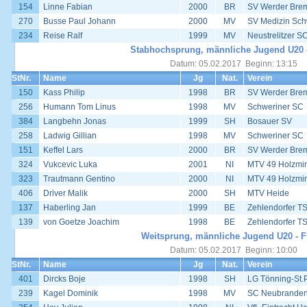
154
Linne Fabian
2000
BR
SV Werder Bre
270
Busse Paul Johann
2000
MV
SV Medizin Sch
234
Reise Ralf
1999
MV
Neustrelitzer S
Stabhochsprung, männliche Jugend U20 -
Datum: 05.02.2017 Beginn: 13:15
StNr.
Name
Jg
Nat.
Verein
150
Kass Philip
1998
BR
SV Werder Bre
256
Humann Tom Linus
1998
MV
Schweriner SC
384
Langbehn Jonas
1999
SH
Bosauer SV
258
Ladwig Gillian
1998
MV
Schweriner SC
151
Keffel Lars
2000
BR
SV Werder Bre
324
Vukcevic Luka
2001
NI
MTV 49 Holzmi
323
Trautmann Gentino
2000
NI
MTV 49 Holzmi
406
Driver Malik
2000
SH
MTV Heide
137
Haberling Jan
1999
BE
Zehlendorfer T
139
von Goetze Joachim
1998
BE
Zehlendorfer T
Weitsprung, männliche Jugend U20 - F
Datum: 05.02.2017 Beginn: 10:00
StNr.
Name
Jg
Nat.
Verein
401
Dircks Boje
1998
SH
LG Tönning-St.
239
Kagel Dominik
1998
MV
SC Neubrande