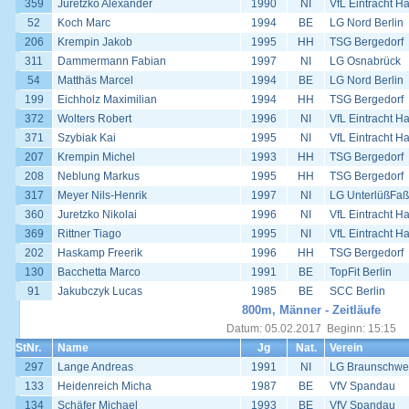
359
Juretzko Alexander
1990
NI
VfL Eintracht H
52
Koch Marc
1994
BE
LG Nord Berlin
206
Krempin Jakob
1995
HH
TSG Bergedorf
311
Dammermann Fabian
1997
NI
LG Osnabrück
54
Matthäs Marcel
1994
BE
LG Nord Berlin
199
Eichholz Maximilian
1994
HH
TSG Bergedorf
372
Wolters Robert
1996
NI
VfL Eintracht H
371
Szybiak Kai
1995
NI
VfL Eintracht H
207
Krempin Michel
1993
HH
TSG Bergedorf
208
Neblung Markus
1995
HH
TSG Bergedorf
317
Meyer Nils-Henrik
1997
NI
LG UnterlüßFaß
360
Juretzko Nikolai
1996
NI
VfL Eintracht H
369
Rittner Tiago
1995
NI
VfL Eintracht H
202
Haskamp Freerik
1996
HH
TSG Bergedorf
130
Bacchetta Marco
1991
BE
TopFit Berlin
91
Jakubczyk Lucas
1985
BE
SCC Berlin
800m, Männer - Zeitläufe
Datum: 05.02.2017 Beginn: 15:15
StNr.
Name
Jg
Nat.
Verein
297
Lange Andreas
1991
NI
LG Braunschwe
133
Heidenreich Micha
1987
BE
VfV Spandau
134
Schäfer Michael
1993
BE
VfV Spandau