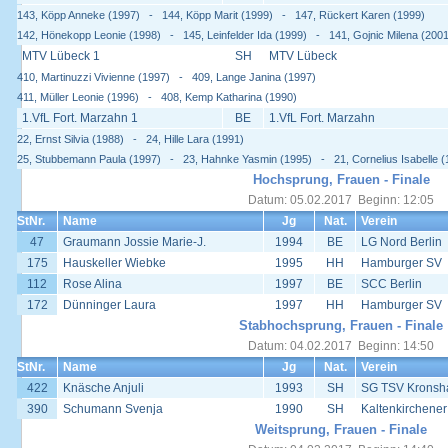
143, Köpp Anneke (1997) - 144, Köpp Marit (1999) - 147, Rückert Karen (1999)
142, Hönekopp Leonie (1998) - 145, Leinfelder Ida (1999) - 141, Gojnic Milena (2001
MTV Lübeck 1
SH
MTV Lübeck
410, Martinuzzi Vivienne (1997) - 409, Lange Janina (1997)
411, Müller Leonie (1996) - 408, Kemp Katharina (1990)
1.VfL Fort. Marzahn 1
BE
1.VfL Fort. Marzahn
22, Ernst Silvia (1988) - 24, Hille Lara (1991)
25, Stubbemann Paula (1997) - 23, Hahnke Yasmin (1995) - 21, Cornelius Isabelle (
Hochsprung, Frauen - Finale
Datum: 05.02.2017 Beginn: 12:05
StNr.
Name
Jg
Nat.
Verein
47
Graumann Jossie Marie-J.
1994
BE
LG Nord Berlin
175
Hauskeller Wiebke
1995
HH
Hamburger SV
112
Rose Alina
1997
BE
SCC Berlin
172
Dünninger Laura
1997
HH
Hamburger SV
Stabhochsprung, Frauen - Finale
Datum: 04.02.2017 Beginn: 14:50
StNr.
Name
Jg
Nat.
Verein
422
Knäsche Anjuli
1993
SH
SG TSV Kronsha
390
Schumann Svenja
1990
SH
Kaltenkirchener
Weitsprung, Frauen - Finale