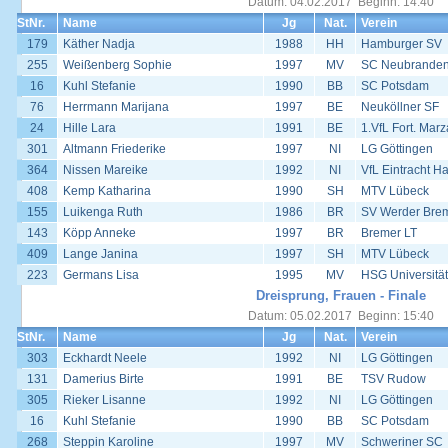
Datum: 04.02.2017 Beginn: 14:40
StNr.
Name
Jg
Nat.
Verein
179
Käther Nadja
1988
HH
Hamburger SV
255
Weißenberg Sophie
1997
MV
SC Neubrande
16
Kuhl Stefanie
1990
BB
SC Potsdam
76
Herrmann Marijana
1997
BE
Neuköllner SF
24
Hille Lara
1991
BE
1.VfL Fort. Mar
301
Altmann Friederike
1997
NI
LG Göttingen
364
Nissen Mareike
1992
NI
VfL Eintracht H
408
Kemp Katharina
1990
SH
MTV Lübeck
155
Luikenga Ruth
1986
BR
SV Werder Bre
143
Köpp Anneke
1997
BR
Bremer LT
409
Lange Janina
1997
SH
MTV Lübeck
223
Germans Lisa
1995
MV
HSG Universität
Dreisprung, Frauen - Finale
Datum: 05.02.2017 Beginn: 15:40
StNr.
Name
Jg
Nat.
Verein
303
Eckhardt Neele
1992
NI
LG Göttingen
131
Damerius Birte
1991
BE
TSV Rudow
305
Rieker Lisanne
1992
NI
LG Göttingen
16
Kuhl Stefanie
1990
BB
SC Potsdam
268
Steppin Karoline
1997
MV
Schweriner SC