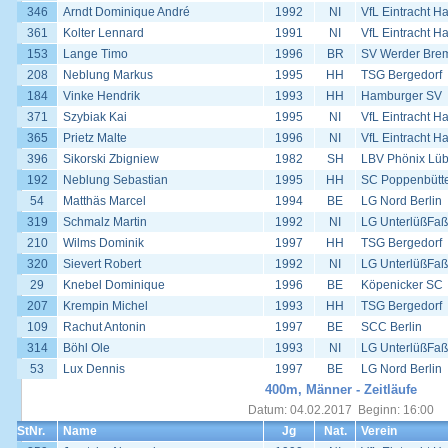
346
Arndt Dominique André
1992
NI
VfL Eintracht H
361
Kolter Lennard
1991
NI
VfL Eintracht H
153
Lange Timo
1996
BR
SV Werder Bre
208
Neblung Markus
1995
HH
TSG Bergedorf
184
Vinke Hendrik
1993
HH
Hamburger SV
371
Szybiak Kai
1995
NI
VfL Eintracht H
365
Prietz Malte
1996
NI
VfL Eintracht H
396
Sikorski Zbigniew
1982
SH
LBV Phönix Lü
192
Neblung Sebastian
1995
HH
SC Poppenbütte
54
Matthäs Marcel
1994
BE
LG Nord Berlin
319
Schmalz Martin
1992
NI
LG UnterlüßFaß
210
Wilms Dominik
1997
HH
TSG Bergedorf
320
Sievert Robert
1992
NI
LG UnterlüßFaß
29
Knebel Dominique
1996
BE
Köpenicker SC
207
Krempin Michel
1993
HH
TSG Bergedorf
109
Rachut Antonin
1997
BE
SCC Berlin
314
Böhl Ole
1993
NI
LG UnterlüßFaß
53
Lux Dennis
1997
BE
LG Nord Berlin
400m, Männer - Zeitläufe
Datum: 04.02.2017 Beginn: 16:00
StNr.
Name
Jg
Nat.
Verein