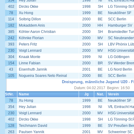
354
Hey Julian
1998
NI
VfL Eintracht H
402
Dircks Okke
1998
SH
LG Tönning-St.
78
Xu Hong
1999
BE
Neuköllner SF
114
Solbrig Dillon
2000
BE
SCC Berlin
182
Mokaddem Anis
2000
HH
Hamburger SV
385
Köhler Aaron Christian
2000
SH
Bramstedter Tur
242
Köhnke Florian
2000
MV
SC Neubrande
393
Peters Fritz
2000
SH
LBV Phönix Lü
230
Voigt Lennard
2000
MV
HSG Universität
304
Knaak Monte
1999
NI
LG Göttingen
154
Linne Fabian
2000
BR
SV Werder Bre
43
Eisenhuth Jannik
2001
BE
LG Nord Berlin
105
Nogueira Soares Neto Reinal
2000
BE
SCC Berlin
Dreisprung, männliche Jugend U20 - F
Datum: 04.02.2017 Beginn: 16:50
StNr.
Name
Jg
Nat.
Verein
78
Xu Hong
1999
BE
Neuköllner SF
354
Hey Julian
1998
NI
VfL Eintracht H
230
Voigt Lennard
2000
MV
HSG Universität
402
Dircks Okke
1998
SH
LG Tönning-St.
128
Teichmann David
1999
BE
SV Preußen Ber
263
Paulsen Yannik
2001
MV
Schweriner SC