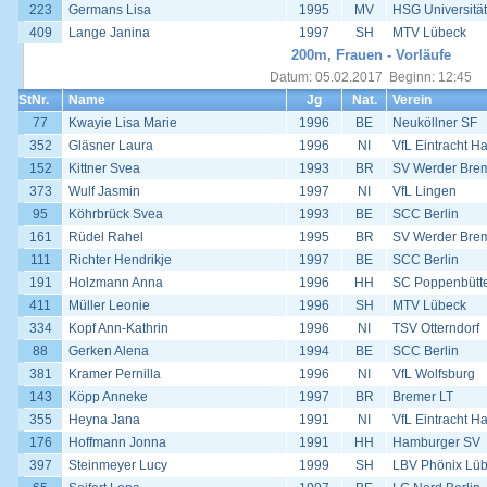
223
Germans Lisa
1995
MV
HSG Universität
409
Lange Janina
1997
SH
MTV Lübeck
200m, Frauen - Vorläufe
Datum: 05.02.2017 Beginn: 12:45
StNr.
Name
Jg
Nat.
Verein
77
Kwayie Lisa Marie
1996
BE
Neuköllner SF
352
Gläsner Laura
1996
NI
VfL Eintracht H
152
Kittner Svea
1993
BR
SV Werder Bre
373
Wulf Jasmin
1997
NI
VfL Lingen
95
Köhrbrück Svea
1993
BE
SCC Berlin
161
Rüdel Rahel
1995
BR
SV Werder Bre
111
Richter Hendrikje
1997
BE
SCC Berlin
191
Holzmann Anna
1996
HH
SC Poppenbütte
411
Müller Leonie
1996
SH
MTV Lübeck
334
Kopf Ann-Kathrin
1996
NI
TSV Otterndorf
88
Gerken Alena
1994
BE
SCC Berlin
381
Kramer Pernilla
1996
NI
VfL Wolfsburg
143
Köpp Anneke
1997
BR
Bremer LT
355
Heyna Jana
1991
NI
VfL Eintracht H
176
Hoffmann Jonna
1991
HH
Hamburger SV
397
Steinmeyer Lucy
1999
SH
LBV Phönix Lü