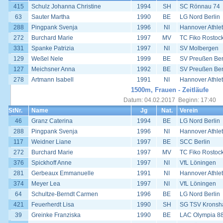
415
Schulz Johanna Christine
1994
SH
SC Rönnau 74
63
Sauter Martha
1990
BE
LG Nord Berlin
288
Pingpank Svenja
1996
NI
Hannover Athlet
272
Burchard Marie
1997
MV
TC Fiko Rostoc
331
Spanke Patrizia
1997
NI
SV Molbergen
129
Weßel Nele
1999
BE
SV Preußen Ber
127
Meichsner Anna
1992
BE
SV Preußen Ber
278
Artmann Isabell
1991
NI
Hannover Athlet
1500m, Frauen - Zeitläufe
Datum: 04.02.2017 Beginn: 17:40
StNr.
Name
Jg
Nat.
Verein
46
Granz Caterina
1994
BE
LG Nord Berlin
288
Pingpank Svenja
1996
NI
Hannover Athlet
117
Weidner Liane
1997
BE
SCC Berlin
272
Burchard Marie
1997
MV
TC Fiko Rostoc
376
Spickhoff Anne
1997
NI
VfL Löningen
281
Gerbeaux Emmanuelle
1991
NI
Hannover Athlet
374
Meyer Lea
1997
NI
VfL Löningen
64
Schultze-Berndt Carmen
1996
BE
LG Nord Berlin
421
Feuerherdt Lisa
1990
SH
SG TSV Kronsha
39
Greinke Franziska
1990
BE
LAC Olympia 88