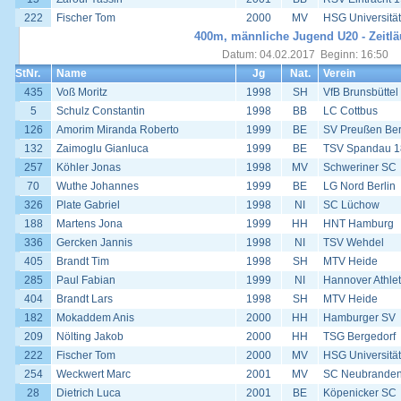
222
Fischer Tom
2000
MV
HSG Universität
400m, männliche Jugend U20 - Zeitlä
Datum: 04.02.2017 Beginn: 16:50
StNr.
Name
Jg
Nat.
Verein
435
Voß Moritz
1998
SH
VfB Brunsbüttel
5
Schulz Constantin
1998
BB
LC Cottbus
126
Amorim Miranda Roberto
1999
BE
SV Preußen Ber
132
Zaimoglu Gianluca
1999
BE
TSV Spandau 1
257
Köhler Jonas
1998
MV
Schweriner SC
70
Wuthe Johannes
1999
BE
LG Nord Berlin
326
Plate Gabriel
1998
NI
SC Lüchow
188
Martens Jona
1999
HH
HNT Hamburg
336
Gercken Jannis
1998
NI
TSV Wehdel
405
Brandt Tim
1998
SH
MTV Heide
285
Paul Fabian
1999
NI
Hannover Athlet
404
Brandt Lars
1998
SH
MTV Heide
182
Mokaddem Anis
2000
HH
Hamburger SV
209
Nölting Jakob
2000
HH
TSG Bergedorf
222
Fischer Tom
2000
MV
HSG Universität
254
Weckwert Marc
2001
MV
SC Neubrande
28
Dietrich Luca
2001
BE
Köpenicker SC