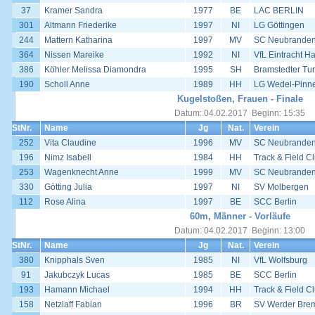
37
Kramer Sandra
1977
BE
LAC BERLIN
301
Altmann Friederike
1997
NI
LG Göttingen
244
Mattern Katharina
1997
MV
SC Neubrande
364
Nissen Mareike
1992
NI
VfL Eintracht H
386
Köhler Melissa Diamondra
1995
SH
Bramstedter Tur
190
Scholl Anne
1989
HH
LG Wedel-Pinn
Kugelstoßen, Frauen - Finale
Datum: 04.02.2017 Beginn: 15:35
StNr.
Name
Jg
Nat.
Verein
252
Vita Claudine
1996
MV
SC Neubrande
196
Nimz Isabell
1984
HH
Track & Field 
253
Wagenknecht Anne
1999
MV
SC Neubrande
330
Götting Julia
1997
NI
SV Molbergen
112
Rose Alina
1997
BE
SCC Berlin
60m, Männer - Vorläufe
Datum: 04.02.2017 Beginn: 13:00
StNr.
Name
Jg
Nat.
Verein
380
Knipphals Sven
1985
NI
VfL Wolfsburg
91
Jakubczyk Lucas
1985
BE
SCC Berlin
193
Hamann Michael
1994
HH
Track & Field 
158
Netzlaff Fabian
1996
BR
SV Werder Bre