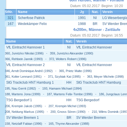
60m Hürden, Männer - Vorläufe
Datum: 05.02.2017 Beginn: 10:20
StNr.
Name
Jg
Nat.
Verein
321
Scherfose Patrick
1991
NI
LG Weserbergl
167
Wedekämper Felix
1988
BR
SV Werder Bre
4x200m, Männer - Zeitläufe
Datum: 05.02.2017 Beginn: 16:55
Name
Nat.
Verein
VfL Eintracht Hannover 1
NI
VfL Eintracht Hannover
360, Juretzko Nikolai (1996) - 359, Juretzko Alexander (1990)
366, Rehbein Jannik (1993) - 372, Wolters Robert (1996)
VfL Eintracht Hannover 2
NI
VfL Eintracht Hannover
346, Arndt Dominique André (1992) - 365, Prietz Malte (1996)
361, Kolter Lennard (1991) - 371, Szybiak Kai (1995) - 363, Meyer Michele (1998)
StG Trackclub HNT Hamburg 1
HH
StG Trackclub HNT Hamburg
195, Nau Gerrit (1992) - 193, Hamann Michael (1994)
188, Martens Jona (1999) - 187, Martens Felix-Tombe (1996) - 186, Jungclaus Lenn
TSG Bergedorf 1
HH
TSG Bergedorf
206, Krempin Jakob (1995) - 207, Krempin Michel (1993)
208, Neblung Markus (1995) - 200, Gnoss Sören (1990) - 210, Wilms Dominik (199
SV Werder Bremen 1
BR
SV Werder Bremen
158, Netzlaff Fabian (1996) - 165, Thyme Alexander (1988)