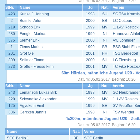
Datum: 04.02.2017 Beginn: 17:30
StNr.
Name
Jg
Nat.
Verein
423
Kunze J.Henning
1998
SH
SG TSV Kronsha
2
Beimler Artur
2000
BB
LC Cottbus
219
Schoob Erik
1999
MV
1. LAV Rostock
280
Fengler Markus
1999
NI
Hannover Athlet
375
Siemer Erik
2000
NI
VfL Löningen
1
Ziems Marius
1999
BB
BSG Stahl Eisen
201
Grot Ole
2001
HH
TSG Bergedorf
399
Sellmer Timon
2000
SH
LG Flensburg
273
Große - Freese Finn
2001
MV
TC Fiko Rostoc
60m Hürden, männliche Jugend U20 - Vo
Datum: 05.02.2017 Beginn: 10:20
StNr.
Name
Jg
Nat.
Verein
243
Lemanzcik Lukas Birk
1998
MV
SC Neubrande
220
Schwadtke Alexander
1999
MV
1. LAV Rostock
125
Agyekum Emil
1999
BE
SV Preußen Ber
336
Gercken Jannis
1998
NI
TSV Wehdel
4x200m, männliche Jugend U20 - Zeitl
Datum: 05.02.2017 Beginn: 16:20
Name
Nat.
Verein
SCC Berlin 1
BE
SCC Berlin