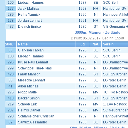
100
Liebach Hannes
1987
BE
SCC Berlin
177
Jarck Mathias
1993
HH
Hamburger SV
289
Reihs Yannick
1996
NI
Hannover Athlet
178
Jordan Lennart
1991
HH
Hamburger SV
437
Dietrich Enrico
1986
ST
VfB Germania H
3000m, Männer - Zeitläufe
Datum: 05.02.2017 Beginn: 15:40
StNr.
Name
Jg
Nat.
Verein
85
Clarkson Fabian
1990
BE
SCC Berlin
100
Liebach Hannes
1987
BE
SCC Berlin
296
Kruse Paul Lennart
1992
NI
LG Braunschwe
299
Schwippel Tim-Niklas
1995
NI
LG Braunschwe
420
Farah Mansor
1996
SH
SG TSV Kronsha
55
Mesecke Lennart
1997
BE
LG Nord Berlin
41
Alber Michael
1997
BE
LG Nord Berlin
275
Propp Malte
1999
MV
TC Fiko Rostoc
418
Bäcker Simon
1996
SH
SG TSV Kronsha
219
Schoob Erik
1999
MV
1. LAV Rostock
237
Helmis Daniel
1988
MV
SC Neubrande
290
Schlamelcher Christian
1989
NI
Hannover Athlet
62
Santuz Alessandro
1983
BE
LG Nord Berlin