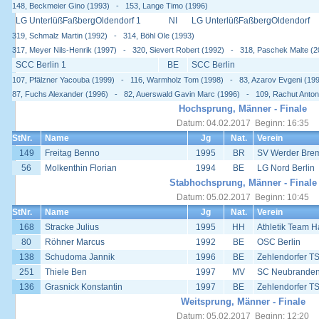
148, Beckmeier Gino (1993) - 153, Lange Timo (1996)
LG UnterlüßFaßbergOldendorf 1
NI
LG UnterlüßFaßbergOldendorf
319, Schmalz Martin (1992) - 314, Böhl Ole (1993)
317, Meyer Nils-Henrik (1997) - 320, Sievert Robert (1992) - 318, Paschek Malte (2
SCC Berlin 1
BE
SCC Berlin
107, Pfälzner Yacouba (1999) - 116, Warmholz Tom (1998) - 83, Azarov Evgeni (19
87, Fuchs Alexander (1996) - 82, Auerswald Gavin Marc (1996) - 109, Rachut Anton
Hochsprung, Männer - Finale
Datum: 04.02.2017 Beginn: 16:35
StNr.
Name
Jg
Nat.
Verein
149
Freitag Benno
1995
BR
SV Werder Bre
56
Molkenthin Florian
1994
BE
LG Nord Berlin
Stabhochsprung, Männer - Finale
Datum: 05.02.2017 Beginn: 10:45
StNr.
Name
Jg
Nat.
Verein
168
Stracke Julius
1995
HH
Athletik Team 
80
Röhner Marcus
1992
BE
OSC Berlin
138
Schudoma Jannik
1996
BE
Zehlendorfer T
251
Thiele Ben
1997
MV
SC Neubrande
136
Grasnick Konstantin
1997
BE
Zehlendorfer T
Weitsprung, Männer - Finale
Datum: 05.02.2017 Beginn: 12:20