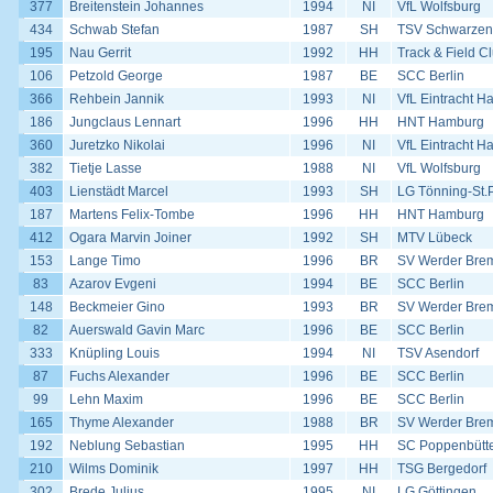
377
Breitenstein Johannes
1994
NI
VfL Wolfsburg
434
Schwab Stefan
1987
SH
TSV Schwarzen
195
Nau Gerrit
1992
HH
Track & Field 
106
Petzold George
1987
BE
SCC Berlin
366
Rehbein Jannik
1993
NI
VfL Eintracht H
186
Jungclaus Lennart
1996
HH
HNT Hamburg
360
Juretzko Nikolai
1996
NI
VfL Eintracht H
382
Tietje Lasse
1988
NI
VfL Wolfsburg
403
Lienstädt Marcel
1993
SH
LG Tönning-St.
187
Martens Felix-Tombe
1996
HH
HNT Hamburg
412
Ogara Marvin Joiner
1992
SH
MTV Lübeck
153
Lange Timo
1996
BR
SV Werder Bre
83
Azarov Evgeni
1994
BE
SCC Berlin
148
Beckmeier Gino
1993
BR
SV Werder Bre
82
Auerswald Gavin Marc
1996
BE
SCC Berlin
333
Knüpling Louis
1994
NI
TSV Asendorf
87
Fuchs Alexander
1996
BE
SCC Berlin
99
Lehn Maxim
1996
BE
SCC Berlin
165
Thyme Alexander
1988
BR
SV Werder Bre
192
Neblung Sebastian
1995
HH
SC Poppenbütte
210
Wilms Dominik
1997
HH
TSG Bergedorf
302
Brede Julius
1995
NI
LG Göttingen