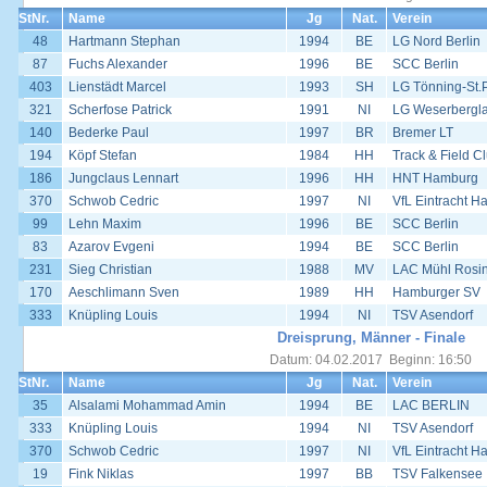
StNr.
Name
Jg
Nat.
Verein
48
Hartmann Stephan
1994
BE
LG Nord Berlin
87
Fuchs Alexander
1996
BE
SCC Berlin
403
Lienstädt Marcel
1993
SH
LG Tönning-St.
321
Scherfose Patrick
1991
NI
LG Weserbergl
140
Bederke Paul
1997
BR
Bremer LT
194
Köpf Stefan
1984
HH
Track & Field 
186
Jungclaus Lennart
1996
HH
HNT Hamburg
370
Schwob Cedric
1997
NI
VfL Eintracht H
99
Lehn Maxim
1996
BE
SCC Berlin
83
Azarov Evgeni
1994
BE
SCC Berlin
231
Sieg Christian
1988
MV
LAC Mühl Rosi
170
Aeschlimann Sven
1989
HH
Hamburger SV
333
Knüpling Louis
1994
NI
TSV Asendorf
Dreisprung, Männer - Finale
Datum: 04.02.2017 Beginn: 16:50
StNr.
Name
Jg
Nat.
Verein
35
Alsalami Mohammad Amin
1994
BE
LAC BERLIN
333
Knüpling Louis
1994
NI
TSV Asendorf
370
Schwob Cedric
1997
NI
VfL Eintracht H
19
Fink Niklas
1997
BB
TSV Falkensee