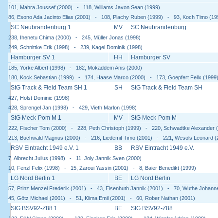
101, Mahra Joussef (2000) - 118, Williams Javon Sean (1999)
86, Esono Ada Jacinto Elias (2001) - 108, Plachy Ruben (1999) - 93, Koch Timo (19
SC Neubrandenburg 1
MV
SC Neubrandenburg
238, Ihenetu Chima (2000) - 245, Müller Jonas (1998)
249, Schnittke Erik (1998) - 239, Kagel Dominik (1998)
Hamburger SV 1
HH
Hamburger SV
185, Yorke Albert (1998) - 182, Mokaddem Anis (2000)
180, Kock Sebastian (1999) - 174, Haase Marco (2000) - 173, Goepfert Felix (1999
StG Track & Field Team SH 1
SH
StG Track & Field Team SH
427, Holst Dominic (1998)
428, Sprengel Jan (1998) - 429, Vieth Marlon (1998)
StG Meck-Pom M 1
MV
StG Meck-Pom M
222, Fischer Tom (2000) - 228, Peth Christoph (1999) - 220, Schwadtke Alexander 
213, Buchwald Magnus (2000) - 216, Liedemit Timo (2001) - 221, Wesols Leonard (
RSV Eintracht 1949 e.V. 1
BB
RSV Eintracht 1949 e.V.
7, Albrecht Julius (1998) - 11, Joly Jannik Sven (2000)
10, Fenzl Felix (1998) - 15, Zaroui Yassin (2001) - 8, Baier Benedikt (1999)
LG Nord Berlin 1
BE
LG Nord Berlin
57, Prinz Menzel Frederik (2001) - 43, Eisenhuth Jannik (2001) - 70, Wuthe Johann
45, Götz Michael (2001) - 51, Klima Emil (2001) - 60, Rober Nathan (2001)
StG BSV92-Z88 1
BE
StG BSV92-Z88