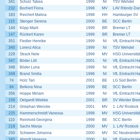
341
Schulz Tabea
1999
NI
TSV Wehdel
232
Bochert Fiona
1998
MV
LAV Ribnitz-Da
183
Reichert Malina
1998
HH
Hamburger SV
115
Stenger Serena
2000
BE
SCC Berlin
144
Köpp Marit
1999
BR
Bremer LT
147
Rückert Karen
1999
BR
Bremer LT
351
Fiedler Henrike
1999
NI
VfL Eintracht H
340
Lorenz Alica
1999
NI
TSV Wehdel
229
Strack Nele
1999
MV
HSG Universität
347
Böder Lilli
2001
NI
VfL Eintracht H
348
Böder Luna
1998
NI
VfL Eintracht H
349
Brand Smilla
1998
NI
VfL Eintracht H
74
Holz Tari
2001
BE
LG Süd Berlin
84
Belkora Nina
1999
BE
SCC Berlin
356
Hoppe Miriam
1998
NI
VfL Eintracht H
159
Oelgardt Wiebke
2001
BR
SV Werder Bre
214
Griephan Wencke
2001
MV
1. LAV Rostock
225
Hammerschmidt Vanessa
1998
MV
HSG Universität
110
Reinhold Georgina
1998
BE
SCC Berlin
218
Sachs Manja
2000
MV
1. LAV Rostock
250
Schween Johanna
2000
MV
SC Neubrande
345
Ahrndt Vanessa
2000
NI
VfL Eintracht H