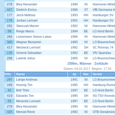
279
Bley Alexander
1990
NI
Hannover Athlet
437
Dietrich Enrico
1986
ST
VfB Germania H
177
Jarck Mathias
1993
HH
Hamburger SV
178
Jordan Lennart
1991
HH
Hamburger SV
291
Stanczyk Marvin
1992
NI
Hannover Athlet
59
Riege Marco
1994
BE
LG Nord Berlin
284
Leinemann Simon-Lukas
1996
NI
Hannover Athlet
300
Wegner Benjamin
1985
NI
LG Braunschwe
417
Weckeck Lennart
1992
SH
SC Rönnau 74
135
Schenk Sebastian
1992
BE
VfV Spandau
298
Lawnik Julius
1995
NI
LG Braunschwe
1500m, Männer - Zeitläufe
Datum: 04.02.2017 Beginn: 17:50
StNr.
Name
Jg
Nat.
Verein
297
Lange Andreas
1991
NI
LG Braunschwe
169
Hoenig Tim
1995
HH
Hamburg Runn
42
Brill Thilo
1997
BE
LG Nord Berlin
419
Edzards Tim
1995
SH
SG TSV Kronsha
55
Mesecke Lennart
1997
BE
LG Nord Berlin
279
Bley Alexander
1990
NI
Hannover Athlet
325
Menzel René
1992
NI
OTB Osnabrück