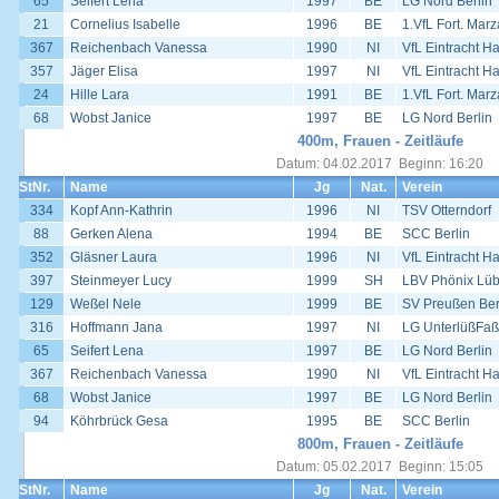
65
Seifert Lena
1997
BE
LG Nord Berlin
21
Cornelius Isabelle
1996
BE
1.VfL Fort. Mar
367
Reichenbach Vanessa
1990
NI
VfL Eintracht H
357
Jäger Elisa
1997
NI
VfL Eintracht H
24
Hille Lara
1991
BE
1.VfL Fort. Mar
68
Wobst Janice
1997
BE
LG Nord Berlin
400m, Frauen - Zeitläufe
Datum: 04.02.2017 Beginn: 16:20
StNr.
Name
Jg
Nat.
Verein
334
Kopf Ann-Kathrin
1996
NI
TSV Otterndorf
88
Gerken Alena
1994
BE
SCC Berlin
352
Gläsner Laura
1996
NI
VfL Eintracht H
397
Steinmeyer Lucy
1999
SH
LBV Phönix Lü
129
Weßel Nele
1999
BE
SV Preußen Ber
316
Hoffmann Jana
1997
NI
LG UnterlüßFaß
65
Seifert Lena
1997
BE
LG Nord Berlin
367
Reichenbach Vanessa
1990
NI
VfL Eintracht H
68
Wobst Janice
1997
BE
LG Nord Berlin
94
Köhrbrück Gesa
1995
BE
SCC Berlin
800m, Frauen - Zeitläufe
Datum: 05.02.2017 Beginn: 15:05
StNr.
Name
Jg
Nat.
Verein