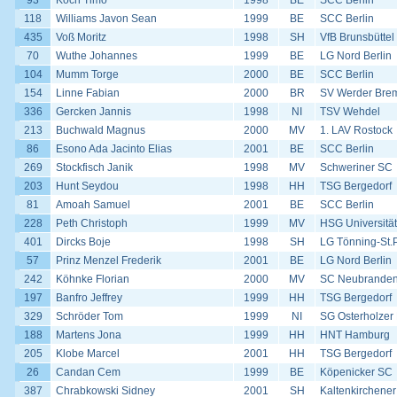
93
Koch Timo
1998
BE
SCC Berlin
118
Williams Javon Sean
1999
BE
SCC Berlin
435
Voß Moritz
1998
SH
VfB Brunsbüttel
70
Wuthe Johannes
1999
BE
LG Nord Berlin
104
Mumm Torge
2000
BE
SCC Berlin
154
Linne Fabian
2000
BR
SV Werder Bre
336
Gercken Jannis
1998
NI
TSV Wehdel
213
Buchwald Magnus
2000
MV
1. LAV Rostock
86
Esono Ada Jacinto Elias
2001
BE
SCC Berlin
269
Stockfisch Janik
1998
MV
Schweriner SC
203
Hunt Seydou
1998
HH
TSG Bergedorf
81
Amoah Samuel
2001
BE
SCC Berlin
228
Peth Christoph
1999
MV
HSG Universität
401
Dircks Boje
1998
SH
LG Tönning-St.
57
Prinz Menzel Frederik
2001
BE
LG Nord Berlin
242
Köhnke Florian
2000
MV
SC Neubrande
197
Banfro Jeffrey
1999
HH
TSG Bergedorf
329
Schröder Tom
1999
NI
SG Osterholzer
188
Martens Jona
1999
HH
HNT Hamburg
205
Klobe Marcel
2001
HH
TSG Bergedorf
26
Candan Cem
1999
BE
Köpenicker SC
387
Chrabkowski Sidney
2001
SH
Kaltenkirchener