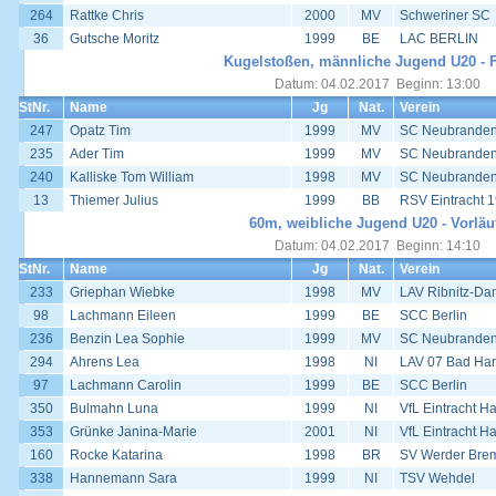
264
Rattke Chris
2000
MV
Schweriner SC
36
Gutsche Moritz
1999
BE
LAC BERLIN
Kugelstoßen, männliche Jugend U20 - F
Datum: 04.02.2017 Beginn: 13:00
StNr.
Name
Jg
Nat.
Verein
247
Opatz Tim
1999
MV
SC Neubrande
235
Ader Tim
1999
MV
SC Neubrande
240
Kalliske Tom William
1998
MV
SC Neubrande
13
Thiemer Julius
1999
BB
RSV Eintracht 1
60m, weibliche Jugend U20 - Vorläu
Datum: 04.02.2017 Beginn: 14:10
StNr.
Name
Jg
Nat.
Verein
233
Griephan Wiebke
1998
MV
LAV Ribnitz-Da
98
Lachmann Eileen
1999
BE
SCC Berlin
236
Benzin Lea Sophie
1999
MV
SC Neubrande
294
Ahrens Lea
1998
NI
LAV 07 Bad Har
97
Lachmann Carolin
1999
BE
SCC Berlin
350
Bulmahn Luna
1999
NI
VfL Eintracht H
353
Grünke Janina-Marie
2001
NI
VfL Eintracht H
160
Rocke Katarina
1998
BR
SV Werder Bre
338
Hannemann Sara
1999
NI
TSV Wehdel