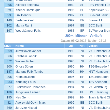
396
Sikorski Zbigniew
1982
SH
LBV Phönix Lü
29
Knebel Dominique
1996
BE
Köpenicker SC
53
Lux Dennis
1997
BE
LG Nord Berlin
140
Bederke Paul
1997
BR
Bremer LT
102
Mahra Rami
1997
BE
SCC Berlin
167
Wedekämper Felix
1988
BR
SV Werder Bre
200m, Männer - Vorläufe
Datum: 05.02.2017 Beginn: 13:15
StNr.
Name
Jg
Nat.
Verein
359
Juretzko Alexander
1990
NI
VfL Eintracht H
366
Rehbein Jannik
1993
NI
VfL Eintracht H
372
Wolters Robert
1996
NI
VfL Eintracht H
200
Gnoss Sören
1990
HH
TSG Bergedorf
187
Martens Felix-Tombe
1996
HH
HNT Hamburg
206
Krempin Jakob
1995
HH
TSG Bergedorf
333
Knüpling Louis
1994
NI
TSV Asendorf
377
Breitenstein Johannes
1994
NI
VfL Wolfsburg
186
Jungclaus Lennart
1996
HH
HNT Hamburg
195
Nau Gerrit
1992
HH
Track & Field 
82
Auerswald Gavin Marc
1996
BE
SCC Berlin
360
Juretzko Nikolai
1996
NI
VfL Eintracht H