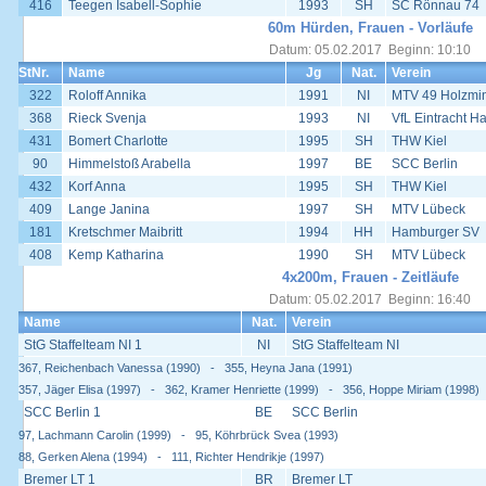
416
Teegen Isabell-Sophie
1993
SH
SC Rönnau 74
60m Hürden, Frauen - Vorläufe
Datum: 05.02.2017 Beginn: 10:10
StNr.
Name
Jg
Nat.
Verein
322
Roloff Annika
1991
NI
MTV 49 Holzmi
368
Rieck Svenja
1993
NI
VfL Eintracht H
431
Bomert Charlotte
1995
SH
THW Kiel
90
Himmelstoß Arabella
1997
BE
SCC Berlin
432
Korf Anna
1995
SH
THW Kiel
409
Lange Janina
1997
SH
MTV Lübeck
181
Kretschmer Maibritt
1994
HH
Hamburger SV
408
Kemp Katharina
1990
SH
MTV Lübeck
4x200m, Frauen - Zeitläufe
Datum: 05.02.2017 Beginn: 16:40
Name
Nat.
Verein
StG Staffelteam NI 1
NI
StG Staffelteam NI
367, Reichenbach Vanessa (1990) - 355, Heyna Jana (1991)
357, Jäger Elisa (1997) - 362, Kramer Henriette (1999) - 356, Hoppe Miriam (1998)
SCC Berlin 1
BE
SCC Berlin
97, Lachmann Carolin (1999) - 95, Köhrbrück Svea (1993)
88, Gerken Alena (1994) - 111, Richter Hendrikje (1997)
Bremer LT 1
BR
Bremer LT