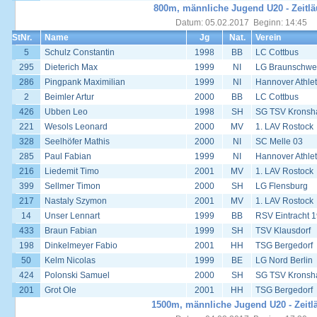
800m, männliche Jugend U20 - Zeitlä
Datum: 05.02.2017 Beginn: 14:45
StNr.
Name
Jg
Nat.
Verein
5
Schulz Constantin
1998
BB
LC Cottbus
295
Dieterich Max
1999
NI
LG Braunschwe
286
Pingpank Maximilian
1999
NI
Hannover Athlet
2
Beimler Artur
2000
BB
LC Cottbus
426
Ubben Leo
1998
SH
SG TSV Kronsha
221
Wesols Leonard
2000
MV
1. LAV Rostock
328
Seelhöfer Mathis
2000
NI
SC Melle 03
285
Paul Fabian
1999
NI
Hannover Athlet
216
Liedemit Timo
2001
MV
1. LAV Rostock
399
Sellmer Timon
2000
SH
LG Flensburg
217
Nastaly Szymon
2001
MV
1. LAV Rostock
14
Unser Lennart
1999
BB
RSV Eintracht 1
433
Braun Fabian
1999
SH
TSV Klausdorf
198
Dinkelmeyer Fabio
2001
HH
TSG Bergedorf
50
Kelm Nicolas
1999
BE
LG Nord Berlin
424
Polonski Samuel
2000
SH
SG TSV Kronsha
201
Grot Ole
2001
HH
TSG Bergedorf
1500m, männliche Jugend U20 - Zeitl