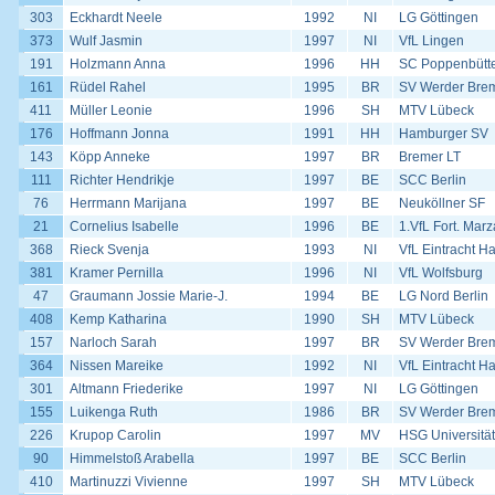
303
Eckhardt Neele
1992
NI
LG Göttingen
373
Wulf Jasmin
1997
NI
VfL Lingen
191
Holzmann Anna
1996
HH
SC Poppenbütte
161
Rüdel Rahel
1995
BR
SV Werder Bre
411
Müller Leonie
1996
SH
MTV Lübeck
176
Hoffmann Jonna
1991
HH
Hamburger SV
143
Köpp Anneke
1997
BR
Bremer LT
111
Richter Hendrikje
1997
BE
SCC Berlin
76
Herrmann Marijana
1997
BE
Neuköllner SF
21
Cornelius Isabelle
1996
BE
1.VfL Fort. Mar
368
Rieck Svenja
1993
NI
VfL Eintracht H
381
Kramer Pernilla
1996
NI
VfL Wolfsburg
47
Graumann Jossie Marie-J.
1994
BE
LG Nord Berlin
408
Kemp Katharina
1990
SH
MTV Lübeck
157
Narloch Sarah
1997
BR
SV Werder Bre
364
Nissen Mareike
1992
NI
VfL Eintracht H
301
Altmann Friederike
1997
NI
LG Göttingen
155
Luikenga Ruth
1986
BR
SV Werder Bre
226
Krupop Carolin
1997
MV
HSG Universität
90
Himmelstoß Arabella
1997
BE
SCC Berlin
410
Martinuzzi Vivienne
1997
SH
MTV Lübeck