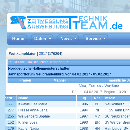
Home
Daten
News
Service
2017
Wettkampfdaten |
(170204)
* Stand: 04.02.2017 0:00:00 *
Norddeutsche Hallenmeisterschaften
Jahnsportforum Neubrandenburg, von 04.02.2017 - 05.02.2017
Frauen
Männer
männliche J
60m, Frauen - Vorläufe
Datum: 04.02.2017 Beginn: 13:20
StNr.
Name
Jg
Nat.
Verein
77
Kwayie Lisa Marie
1996
BE
Neuköllner SF
277
Freese Anna-Lena
1994
NI
FTSV Jahn Bri
255
Weißenberg Sophie
1997
MV
SC Neubrande
152
Kittner Svea
1993
BR
SV Werder Bre
179
Käther Nadja
1988
HH
Hamburger SV