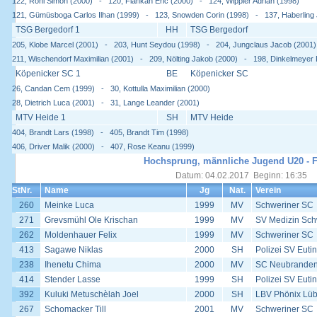
122, Röhl Simon (2000) - 120, Fiankan Eric (2000) - 124, Wippler Adrian (1998)
121, Gümüsboga Carlos Ilhan (1999) - 123, Snowden Corin (1998) - 137, Haberling 
TSG Bergedorf 1
HH
TSG Bergedorf
205, Klobe Marcel (2001) - 203, Hunt Seydou (1998) - 204, Jungclaus Jacob (2001)
211, Wischendorf Maximilian (2001) - 209, Nölting Jakob (2000) - 198, Dinkelmeyer 
Köpenicker SC 1
BE
Köpenicker SC
26, Candan Cem (1999) - 30, Kottulla Maximilian (2000)
28, Dietrich Luca (2001) - 31, Lange Leander (2001)
MTV Heide 1
SH
MTV Heide
404, Brandt Lars (1998) - 405, Brandt Tim (1998)
406, Driver Malik (2000) - 407, Rose Keanu (1999)
Hochsprung, männliche Jugend U20 - F
Datum: 04.02.2017 Beginn: 16:35
StNr.
Name
Jg
Nat.
Verein
260
Meinke Luca
1999
MV
Schweriner SC
271
Grevsmühl Ole Krischan
1999
MV
SV Medizin Sch
262
Moldenhauer Felix
1999
MV
Schweriner SC
413
Sagawe Niklas
2000
SH
Polizei SV Eutin
238
Ihenetu Chima
2000
MV
SC Neubrande
414
Stender Lasse
1999
SH
Polizei SV Eutin
392
Kuluki Metuschèlah Joel
2000
SH
LBV Phönix Lü
267
Schomacker Till
2001
MV
Schweriner SC