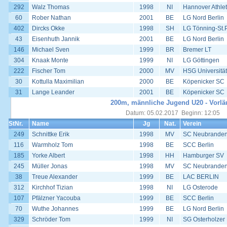
292
Walz Thomas
1998
NI
Hannover Athlet
60
Rober Nathan
2001
BE
LG Nord Berlin
402
Dircks Okke
1998
SH
LG Tönning-St.
43
Eisenhuth Jannik
2001
BE
LG Nord Berlin
146
Michael Sven
1999
BR
Bremer LT
304
Knaak Monte
1999
NI
LG Göttingen
222
Fischer Tom
2000
MV
HSG Universität
30
Kottulla Maximilian
2000
BE
Köpenicker SC
31
Lange Leander
2001
BE
Köpenicker SC
200m, männliche Jugend U20 - Vorlä
Datum: 05.02.2017 Beginn: 12:05
StNr.
Name
Jg
Nat.
Verein
249
Schnittke Erik
1998
MV
SC Neubrande
116
Warmholz Tom
1998
BE
SCC Berlin
185
Yorke Albert
1998
HH
Hamburger SV
245
Müller Jonas
1998
MV
SC Neubrande
38
Treue Alexander
1999
BE
LAC BERLIN
312
Kirchhof Tizian
1998
NI
LG Osterode
107
Pfälzner Yacouba
1999
BE
SCC Berlin
70
Wuthe Johannes
1999
BE
LG Nord Berlin
329
Schröder Tom
1999
NI
SG Osterholzer