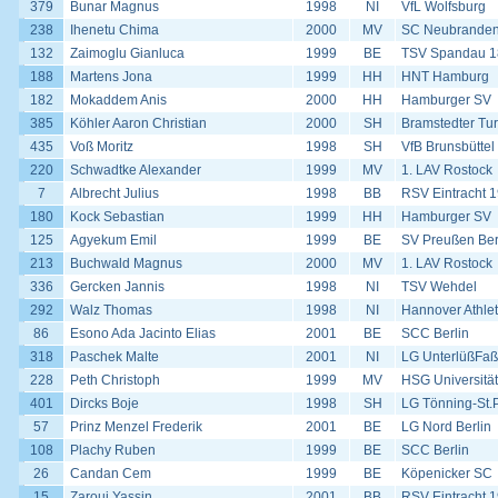
379
Bunar Magnus
1998
NI
VfL Wolfsburg
238
Ihenetu Chima
2000
MV
SC Neubrande
132
Zaimoglu Gianluca
1999
BE
TSV Spandau 1
188
Martens Jona
1999
HH
HNT Hamburg
182
Mokaddem Anis
2000
HH
Hamburger SV
385
Köhler Aaron Christian
2000
SH
Bramstedter Tur
435
Voß Moritz
1998
SH
VfB Brunsbüttel
220
Schwadtke Alexander
1999
MV
1. LAV Rostock
7
Albrecht Julius
1998
BB
RSV Eintracht 1
180
Kock Sebastian
1999
HH
Hamburger SV
125
Agyekum Emil
1999
BE
SV Preußen Ber
213
Buchwald Magnus
2000
MV
1. LAV Rostock
336
Gercken Jannis
1998
NI
TSV Wehdel
292
Walz Thomas
1998
NI
Hannover Athlet
86
Esono Ada Jacinto Elias
2001
BE
SCC Berlin
318
Paschek Malte
2001
NI
LG UnterlüßFaß
228
Peth Christoph
1999
MV
HSG Universität
401
Dircks Boje
1998
SH
LG Tönning-St.
57
Prinz Menzel Frederik
2001
BE
LG Nord Berlin
108
Plachy Ruben
1999
BE
SCC Berlin
26
Candan Cem
1999
BE
Köpenicker SC
15
Zaroui Yassin
2001
BB
RSV Eintracht 1